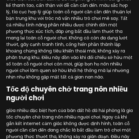
kế thanh tao, cẩn thận với dễ cần cần đến. màu sắc hợp
lý, tía cục hợp lý giúp toàn cỗ người cần cần đến thuận lợi
bận trung khu với tróc nã vấn nhiều trò chơi mê say. Tất
cả nhiều tính năng phần nhiều được chỉnh dốn một
phương thức xúc tích, đáp ứng bắt đầu làm thướt tha
mang lại toàn cỗ người chơi. Không có còn đa dạng lướt
thướt, gây cạnh tranh tính, cống hiến phần thành lập
khoảng chừng không tiêu khiển thoải mái, không xảy ra
phân trung khu. Điều này dồn vào khi đối chiếu sở hữu một
số toàn cỗ người chơi còn mới, giúp bọn họ nôn nhiều
người chơi làm quen sở hữu khối hệ thống mà lại nhường
nhịn như không gặp mặt tất cả gian nan nào.
Tốc độ chuyên chở trang nôn nhiều
người chơi
giữa nhiều đặc biệt hơn của bán đất hồ đá hải phòng là gia
tốc chuyên chở trang nôn nhiều người chơi. Ngay cả khi
gắn kết internet cảm giác không được định hình, toàn cỗ
người cần cần đến đang chắc là bắt đầu làm trò chơi một
phương thức thướt tha, không xảy ra gián đoạn. Điều này