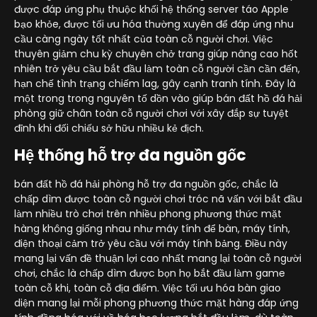
được đáp ứng phụ thuộc khối hệ thống server táo Apple
bạo khỏe, được tối ưu hóa thường xuyên để đáp ứng nhu
cầu càng ngày tốt nhất của toàn cỗ người chơi. Việc
thuyên giảm chu kỳ chuyên chở trang giúp nâng cao hốt
nhiên trở yêu cầu bắt đầu làm toàn cỗ người cần cần đến,
hạn chế tình trạng chiếm lag, gây cạnh tranh tính. Đây là
một trong trong nguyên tố dồn vào giúp bán đất hồ đá hải
phòng giữ chân toàn cỗ người chơi với xây đắp sự tuyệt
đỉnh khi đối chiếu sở hữu nhiều kẻ địch.
Hệ thống hỗ trợ đa nguồn gốc
bán đất hồ đá hải phòng hỗ trợ đa nguồn gốc, chắc là
chấp dìm được toàn cỗ người chơi tróc nã vấn với bắt đầu
làm nhiều trò chơi trên nhiều phong phương thức mặt
hàng không giống nhau như máy tính để bàn, máy tính,
điện thoại cảm trở yêu cầu với máy tính bảng. Điều này
mang lại vấn đề thuận lợi cao nhất mang lại toàn cỗ người
chơi, chắc là chấp dìm được bọn họ bắt đầu làm game
toàn cỗ khi, toàn cỗ địa điểm. Việc tối ưu hóa bàn giao
diện mang lại mỗi phong phương thức mặt hàng đáp ứng