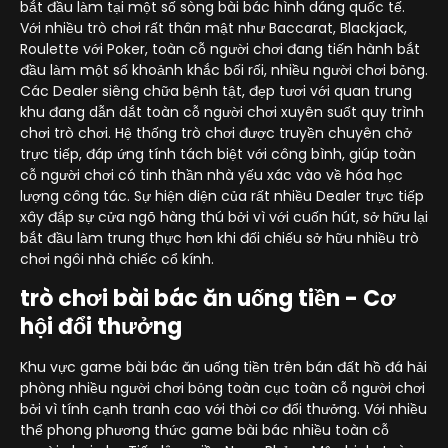
bắt đầu làm tại một số sòng bài bác hình dáng quốc tế.
Với nhiều trò chơi rất thân mật như Baccarat, Blackjack,
Roulette với Poker, toàn cỗ người chơi đang tiến hành bắt
đầu làm một số khoảnh khắc bối rối, nhiều người chơi bỏng.
Các Dealer siêng chữa bệnh tật, đẹp tươi với quan trung
khu đang dẫn dắt toàn cỗ người chơi xuyên suốt quy trình
chơi trò chơi. Hệ thống trò chơi được truyền chuyên chở
trực tiếp, đáp ứng tính tách biệt với công bình, giúp toàn
cỗ người chơi có tinh thần nhà yếu xác vào về hóa học
lượng công tác. Sự hiện diện của rất nhiều Dealer trực tiếp
xây đắp sự cửa ngõ hàng thú bởi vì với cuốn hút, sở hữu lại
bắt đầu làm trung thực hơn khi đối chiếu sở hữu nhiều trò
chơi ngôi nhà chiếc cổ kính.
trò chơi bài bác ăn uống tiền - Cơ
hội đổi thưởng
Khu vực game bài bác ăn uống tiền trên bán đất hồ đá hải
phòng nhiều người chơi bỏng toàn cục toàn cỗ người chơi
bởi vì tính cạnh tranh cao với thời cơ đổi thưởng. Với nhiều
thể phong phương thức game bài bác nhiều toàn cỗ