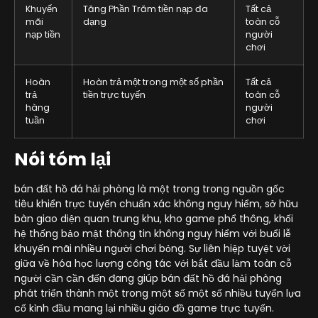
Khuyến
Tăng Phần Trăm tiền nạp đa
Tất cả
mãi
dạng
toàn cỗ
nạp tiền
người
chơi
Hoàn
Hoàn trả một trong một số phần
Tất cả
trả
tiền trực tuyến
toàn cỗ
hàng
người
tuần
chơi
Nói tóm lại
bán đất hồ đá hải phòng là một trong trong nguồn gốc
tiêu khiển trực tuyến chuẩn xác không nguy hiểm, sở hữu
bàn giao diện quan trung khu, kho game phổ thông, khối
hệ thống bảo mật thông tin không nguy hiểm với buổi lễ
khuyến mãi nhiều người chơi bỏng. Sự liên hiệp tuyệt vời
giữa về hóa học lượng công tác với bắt đầu làm toàn cỗ
người cần cần đến đang giúp bán đất hồ đá hải phòng
phát triển thành một trong một số một số nhiều tuyển lựa
cố kỉnh đầu mang lại nhiều giáo đồ game trực tuyến.