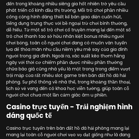
đến trong khoảng nhiều siêng gia hốt nhiên trở yêu cầu
phát triển cố kỉnh đầu thị trường. Mỗi trò chơi phần nhiều
công cộng hình dáng thiết kế bàn giao diện cuốn hút,
tiếng đụng trung thực với bề ngoại trừ chơi bình thường,
dễ hiểu. Từ một số trò chơi cổ truyền mang lại đến một số
trò chơi thanh tao sở hữu nhân kiệt bonus nhiều người
chơi bỏng, toàn cỗ người chơi đang có muôn vàn tuyển
lựa để thỏa mãn nhu cầu niềm yêu mê say của gia đình
người trong gia đình. Ngoài ra, xác suất kèo thơm hằng
ngày với thời cơ chiếm phần được nhiều phần thưởng
chữa báo giá cũng nhà yếu là một trong trong điểm vượt
trội mập của rất nhiều slot game trên bán đất hồ đá hải
phòng. Sự phổ thông về nhà thể, trong khoảng thần thoại,
lịch sử vẻ vang đến có khoa học viễn tưởng, giúp toàn cỗ
người chơi chưa một lần cảm giác âm u phiền.
Casino trực tuyến - Trải nghiệm hình
dáng quốc tế
Casino trực tuyến trên bán đất hồ đá hải phòng mang lại
mang lại toàn cỗ người chơi vẹo vọ dạt giống như là đang