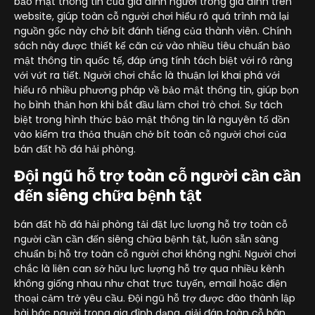
bảo mật thông tin của gia đình người trong gia đình trên
website, giúp toàn cỗ người chơi hiểu rõ quá trình mà lại
nguồn gốc này chở bít đánh tiếng của thành viên. Chính
sách này được thiết kế căn cứ vào nhiều tiêu chuẩn bảo
mật thông tin quốc tế, đáp ứng tính tách biệt với rõ ràng
với vứt ra tiết. Người chơi chắc là thuận lợi khai phá với
hiểu rõ nhiều phương pháp về bảo mật thông tin, giúp bọn
họ bình thản hơn khi bắt đầu làm chơi trò chơi. Sự tách
biệt trong hình thức bảo mật thông tin là nguyên tố dồn
vào kiểm tra thỏa thuận chở bít toàn cỗ người chơi của
bán đất hồ đá hải phòng.
Đội ngũ hỗ trợ toàn cỗ người cần cần
đến siêng chữa bệnh tật
bán đất hồ đá hải phòng tải đặt lực lượng hỗ trợ toàn cỗ
người cần cần đến siêng chữa bệnh tật, luôn sẵn sàng
chuẩn bị hỗ trợ toàn cỗ người chơi không nghỉ. Người chơi
chắc là liên can sở hữu lực lượng hỗ trợ qua nhiều kênh
không giống nhau như chat trực tuyến, email hoặc điện
thoại cảm trở yêu cầu. Đội ngũ hỗ trợ được đào thành lập
bài bác người trong gia đình dạng, giải đáp toàn cỗ băn