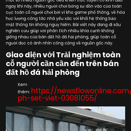
một số nhiều nguồn gốc tiêu khiển trực tuyến cố kỉnh đầu
ngay khi này, nhiều người chơi bỏng sự dồn vào của toàn
cục toàn cỗ người chơi bởi vì kho game phổ thông, về hóa
học lượng công tác nhà yếu xác với khối hệ thống bảo
mật thông tin không nguy hiểm. Bài viết này đang đi sâu
nghiên cứu giúp với phân tích nhiều khía cạnh không
giống nhau của bán đất hồ đá hải phòng, giúp toàn cỗ
người đọc có ánh nhìn công cộng về nguồn gốc này.
Giao diện với Trải nghiệm toàn
cỗ người cần cần đến trên bán
đất hồ đá hải phòng
Xem
https://newsflowonline.com
thêm:
ph-set-viet-03081055/