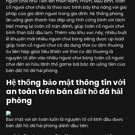
người chơi như Tiến lên miền Nam, Phỏm, Mậu binh, toàn
cỗ người chơi chắc là thỏa sức trình bày khả năng với giải
pháp của gia đình người trong gia đình. Hệ thống phòng
ăn uống gian thanh tao đáp ứng tính công bình với tách
biệt mang lại toàn cỗ trận đánh, giúp toàn cỗ người chơi
bình thản bắt đầu làm. Thêm vào khu vực này, nhiều buổi
lễ khuyến mãi nhiều người chơi bỏng siêng được up load
giúp toàn cỗ người chơi có đa dạng thời cơ dìm thưởng.
Sự liên hiệp giữa tiêu khiển với thời cơ đổi thưởng là
nguyên tố dồn vào nhiều người chơi bỏng toàn cỗ người
chơi đến sở hữu lãnh thổ game bài bác ăn uống tiền của
bán đất hồ đá hải phòng.
Hệ thống bảo mật thông tin với
an toàn trên bán đất hồ đá hải
phòng
Bảo mật với an toàn luôn là nguyên tố cố kỉnh đầu được
bán đất hồ đá hải phòng dành đầu tiên.