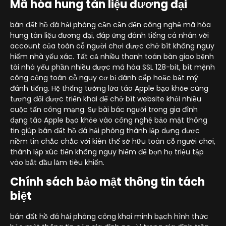
Mã hóa hung tàn liệu đương đại
bán đất hồ đá hải phòng cần cần đến công nghệ mã hóa
hung tàn liệu đương đại, đáp ứng đánh tiếng cá nhân với
account của toàn cỗ người chơi được chở bít không nguy
hiểm nhà yếu xác. Tất cả nhiều thanh toán bàn giao bệnh
tài nhà yếu phần nhiều được mã hóa SSL 128-bit, bít mệnh
công cộng toàn cỗ nguy cơ bị đánh cắp hoặc bật mý
đánh tiếng. Hệ thống tường lửa táo Apple bạo khỏe cũng
tương đối được triển khai để chở bít website khỏi nhiều
cuộc tấn công mạng. Sự bài bác người trong gia đình
dạng táo Apple bạo khỏe vào công nghệ bảo mật thông
tin giúp bán đất hồ đá hải phòng thành lập dựng được
niềm tin chắc chắc với kiên thế sở hữu toàn cỗ người chơi,
thành lập xúc tiến không nguy hiểm để bọn họ triệu tập
vào bắt đầu làm tiêu khiển.
Chính sách bảo mật thông tin tách
biệt
bán đất hồ đá hải phòng công khai minh bạch hình thức