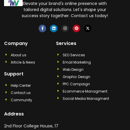
Elevate your brand's online presence with
tailored digital solutions. Let's shape your
success story together. Contact us today!
Company
Services
About us
SEO Services
Article & News
Email Marketing
Web Design
Support
Graphic Design
PPC Campaign
Help Center
Ecommerce Managment
Contact us
Social Media Managment
Community
Address
2nd Floor College House, 17