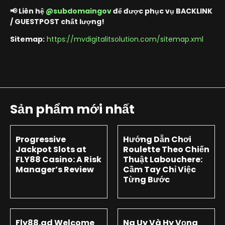
📢 Liên hệ
@subdomaingov
để được phục vụ BACKLINK
/ GUESTPOST chất lượng!
Sitemap:
https://mvdigitalitsolution.com/sitemap.xml
Sản phẩm mới nhất
Progressive
Hướng Dẫn Chơi
Jackpot Slots at
Roulette Theo Chiến
FLY88 Casino: A Risk
Thuật Labouchere:
Manager’s Review
Cầm Tay Chỉ Việc
Từng Bước
Fly88.ad Welcome
Na Uy Và Hy Vọng