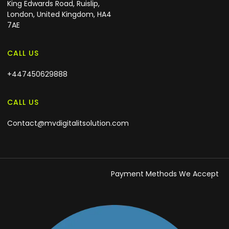
King Edwards Road, Ruislip,
London, United Kingdom, HA4
7AE
CALL US
+447450629888
CALL US
Contact@mvdigitalitsolution.com
Payment Methods We Accept