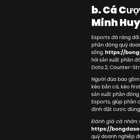
b. Cá Cượ
Minh Huy
Esports đã ráng đổi
phần đông quý doan
sống.
https://bon
hỏi sản xuất phần đ
Dota 2, Counter-Str
Người đùa bao gồm 
kèo bắn cá, kèo firs
sản xuất phần đông
Esports, giúp phần
định đặt cược đúng
Đánh giá cá nhân:
https://bongdaso
quý doanh nghiệp đ