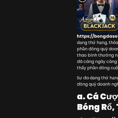
https://bongdaso
dạng thứ hạng, thỏa
phần đông quý doan
thao bình thường nh
đã càng ngày càng 
thấy phần đông cuộ
Sự đa dạng thứ hạng
đông quý doanh ngh
a. Cá Cượ
Bóng Rổ,