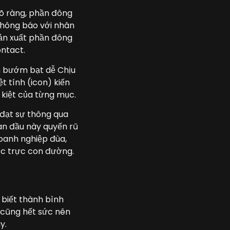
rõ ràng, phần đông
thông báo với nhân
sản xuất phần đông
ontact.
h bướm bạt dễ Chịu
t tính (icon) kiến
 kiệt của từng mục.
 đạt sự thông qua
an đầu này quyến rũ
oanh nghiệp đùa,
c trực con đường.
 biết thành bình
 cũng hết sức nên
y.