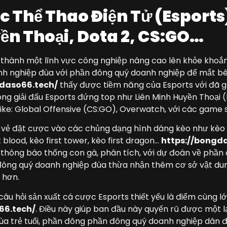
c Thể Thao Điện Tử (Esports)
ền Thoại, Dota 2, CS:GO…
 thành một lĩnh vực công nghiệp nâng cao lên khỏe khoắn,
h nghiệp đùa với phần đông quý doanh nghiệp để mắt bê
gdaso66.tech/
thấy được tiềm năng của Esports với đã gử
ông giải đấu Esports đứng top như Liên Minh Huyền Thoại 
ike: Global Offensive (CS:GO), Overwatch, với các game
vẻ đặt cược vào các chủng dạng hình dáng kèo như kèo đ
t blood, kèo first tower, kèo first dragon…
https://bongd
 thông báo thống con gà, phân tích, với dự đoán về phần
 đông quý doanh nghiệp đùa thừa nhận thêm cơ sở vật dun
 hơn.
câu hỏi sản xuất cá cược Esports thiết yếu là điểm cùng l
66.tech/
. Điều này giúp ban đầu này quyến rũ được một 
ùa trẻ tuổi, phần đông phần đông quý doanh nghiệp dân 