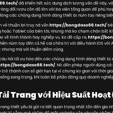
66.tech/
đã khiến hết sức dung dịch lượng vấn đề này, với
y ráng đổi rượu cồn độ lớn với ba viên tổng quan để phù hợ
ông các chủng dạng hình dáng thiết bị núm tay riêng biệt
vẻ thuận lợi truy nã vấn
https://bongdaso66.tech/
bên
 hoặc Tablet của bên tôi, nhưng mà ko chạm chán bất k
o về hình thành hay nghiệp vụ. ko đề cập ra,
https://bo
iện núm tay đến cả hệ cai chữa trị với điều hành iOS với 
 nhưng mà với thuận điểm cùng.
câu hỏi tối ưu hóa đến các chủng dạng hình dáng thiết bị n
https://bongdaso66.tech/
. Nó đến phép người dùng cá
 trở thành con số giới hạn tại vì chưng ko gian với thời gia
 sống sang trọng, khi toàn bộ phần đông quý doanh nghiệp
 Tải Trang với Hiệu Suất Hoạ
ang thiết yếu là gửi ra tiết quan trọng nhất tổn đến gia 
 nghị kì vẳng quá chậm để một website vận chuyển chấm k