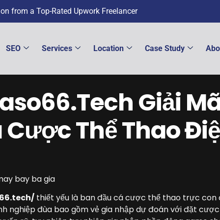
tion from a Top-Rated Upwork Freelancer
SEO
Services
Location
Case Study
Abo
aso66.Tech Giải Mã
 Cược Thể Thao Đi
may bay ba gia
66.tech/
thiết yếu là ban đầu cá cược thể thao trực con
h nghiệp đùa bao gồm vẻ gia nhập dự đoán với đặt cượ