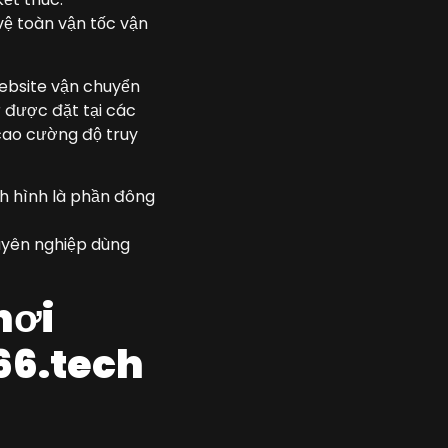
vệ toàn vận tốc vận
website vận chuyển
r được đặt tại các
 cao cường độ truy
nh hình là phần đông
uyên nghiệp dùng
hơi
66.tech