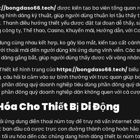
s://bongdaso66.tech/
được kiến tạo ba viên tổng quan 
hình dáng kỹ thuật, giúp người dùng thuận lợi tậu thấy 
t. Thanh điều hướng thiết yếu được đặt tại đoạn dễ thấy, 
 công ty, Thể thao, Casino, Khuyến mãi, Hướng dẫn, với C
ụng cùng nhau kết hợp, ko gây lóa mắt, kiến tạo cất cán
ới thoải mái đến người dùng khi ứng dụng vĩnh viễn. Các sệ
 dàng gắng bắt, giúp người dùng thấy được vội vàng nhân
Thiết kế hình trạng của
https://bongdaso66.tech/
biểu
. câu hỏi bi cảm vào sự bình thường với trực quan giúp b
 phần đông quý doanh nghiệp tiêu dùng phần đông quý d
 phần đông quý doanh nghiệp dân không quen với cá cượ
 Hóa Cho Thiết Bị Di Động
hỏi ứng dụng điện thoại núm tay để truy nã vấn internet đã
t ban đầu cá cược trực con đường thành công hoàn hảo
 tối ưu hóa đến các chủng dạng hình dáng thiết bị núm ta