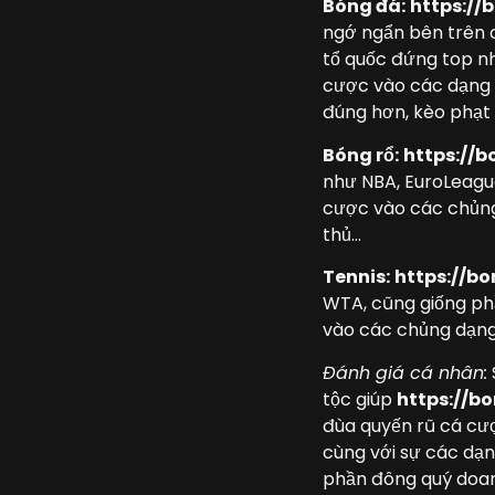
Bóng đá:
https://
ngớ ngẩn bên trên c
tổ quốc đứng top nh
cược vào các dạng h
đúng hơn, kèo phạt
Bóng rổ:
https://
như NBA, EuroLeague
cược vào các chủng 
thủ…
Tennis:
https://b
WTA, cũng giống ph
vào các chủng dạng
Đánh giá cá nhân:
tộc giúp
https://b
đùa quyến rũ cá cượ
cùng với sự các dạn
phần đông quý doanh