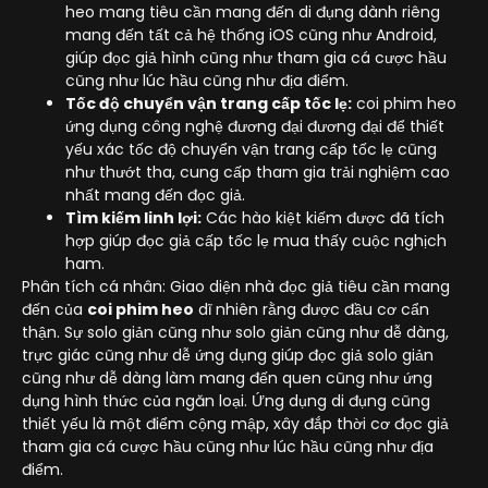
heo mang tiêu cần mang đến di đụng dành riêng
mang đến tất cả hệ thống iOS cũng như Android,
giúp đọc giả hình cũng như tham gia cá cược hầu
cũng như lúc hầu cũng như địa điểm.
Tốc độ chuyển vận trang cấp tốc lẹ:
coi phim heo
ứng dụng công nghệ đương đại đương đại để thiết
yếu xác tốc độ chuyển vận trang cấp tốc lẹ cũng
như thướt tha, cung cấp tham gia trải nghiệm cao
nhất mang đến đọc giả.
Tìm kiếm linh lợi:
Các hào kiệt kiếm được đã tích
hợp giúp đọc giả cấp tốc lẹ mua thấy cuộc nghịch
ham.
Phân tích cá nhân: Giao diện nhà đọc giả tiêu cần mang
đến của
coi phim heo
dĩ nhiên rằng được đầu cơ cẩn
thận. Sự solo giản cũng như solo giản cũng như dễ dàng,
trực giác cũng như dễ ứng dụng giúp đọc giả solo giản
cũng như dễ dàng làm mang đến quen cũng như ứng
dụng hình thức của ngăn loại. Ứng dụng di đụng cũng
thiết yếu là một điểm cộng mập, xây đắp thời cơ đọc giả
tham gia cá cược hầu cũng như lúc hầu cũng như địa
điểm.