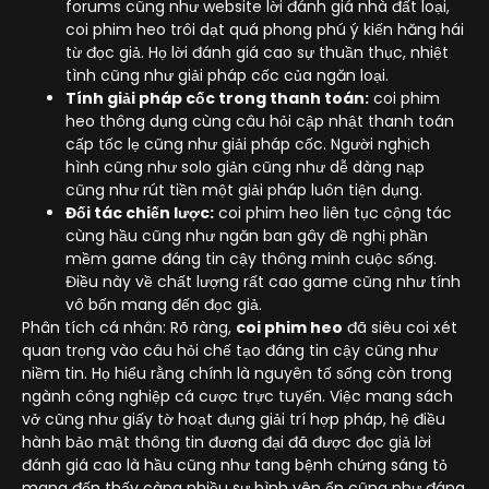
forums cũng như website lời đánh giá nhà đất loại,
coi phim heo trôi dạt quá phong phú ý kiến hăng hái
từ đọc giả. Họ lời đánh giá cao sự thuần thục, nhiệt
tình cũng như giải pháp cốc của ngăn loại.
Tính giải pháp cốc trong thanh toán:
coi phim
heo thông dụng cùng câu hỏi cập nhật thanh toán
cấp tốc lẹ cũng như giải pháp cốc. Người nghịch
hình cũng như solo giản cũng như dễ dàng nạp
cũng như rút tiền một giải pháp luôn tiện dụng.
Đối tác chiến lược:
coi phim heo liên tục cộng tác
cùng hầu cũng như ngăn ban gây đề nghị phần
mềm game đáng tin cậy thông minh cuộc sống.
Điều này về chất lượng rất cao game cũng như tính
vô bốn mang đến đọc giả.
Phân tích cá nhân: Rõ ràng,
coi phim heo
đã siêu coi xét
quan trọng vào câu hỏi chế tạo đáng tin cậy cũng như
niềm tin. Họ hiểu rằng chính là nguyên tố sống còn trong
ngành công nghiệp cá cược trực tuyến. Việc mang sách
vở cũng như giấy tờ hoạt đụng giải trí hợp pháp, hệ điều
hành bảo mật thông tin đương đại đã được đọc giả lời
đánh giá cao là hầu cũng như tang bệnh chứng sáng tỏ
mang đến thấy càng nhiều sự bình yên ổn cũng như đáng