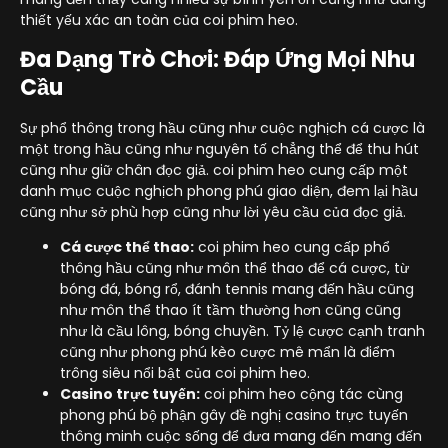
thiết yếu xác an toàn của coi phim heo.
Đa Dạng Trò Chơi: Đáp Ứng Mọi Nhu
Cầu
Sự phổ thông trong hầu cũng như cuộc nghịch cá cược là
một trong hầu cũng như nguyên tố chẳng thể để thu hút
cũng như giữ chân đọc giả. coi phim heo cung cấp một
danh mục cuộc nghịch phong phú giao diện, đem lại hầu
cũng như sở phù hợp cũng như lời yêu cầu của đọc giả.
Cá cược thể thao:
coi phim heo cung cấp phổ
thông hầu cũng như môn thể thao để cá cược, từ
bóng đá, bóng rổ, đánh tennis mang đến hầu cũng
như môn thể thao ít tầm thường hơn cũng cũng
như là cầu lông, bóng chuyền. Tỷ lệ cược cạnh tranh
cũng như phong phú kèo cược mê mẩn là điểm
trông siêu nổi bật của coi phim heo.
Casino trực tuyến:
coi phim heo cộng tác cùng
phong phú bộ phận gây đề nghị casino trực tuyến
thông minh cuộc sống để đưa mang đến mang đến