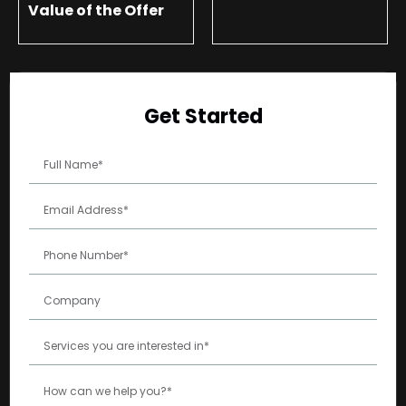
Value of the Offer
Get Started