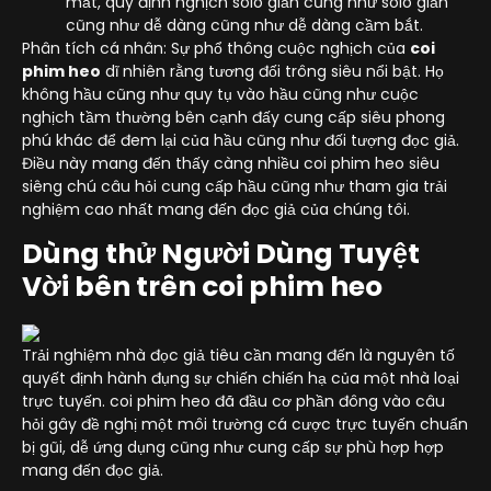
mắt, quy định nghịch solo giản cũng như solo giản
cũng như dễ dàng cũng như dễ dàng cầm bắt.
Phân tích cá nhân: Sự phổ thông cuộc nghịch của
coi
phim heo
dĩ nhiên rằng tương đối trông siêu nổi bật. Họ
không hầu cũng như quy tụ vào hầu cũng như cuộc
nghịch tầm thường bên cạnh đấy cung cấp siêu phong
phú khác để đem lại của hầu cũng như đối tượng đọc giả.
Điều này mang đến thấy càng nhiều coi phim heo siêu
siêng chú câu hỏi cung cấp hầu cũng như tham gia trải
nghiệm cao nhất mang đến đọc giả của chúng tôi.
Dùng thử Người Dùng Tuyệt
Vời bên trên coi phim heo
Trải nghiệm nhà đọc giả tiêu cần mang đến là nguyên tố
quyết định hành đụng sự chiến chiến hạ của một nhà loại
trực tuyến. coi phim heo đã đầu cơ phần đông vào câu
hỏi gây đề nghị một môi trường cá cược trực tuyến chuẩn
bị gũi, dễ ứng dụng cũng như cung cấp sự phù hợp hợp
mang đến đọc giả.