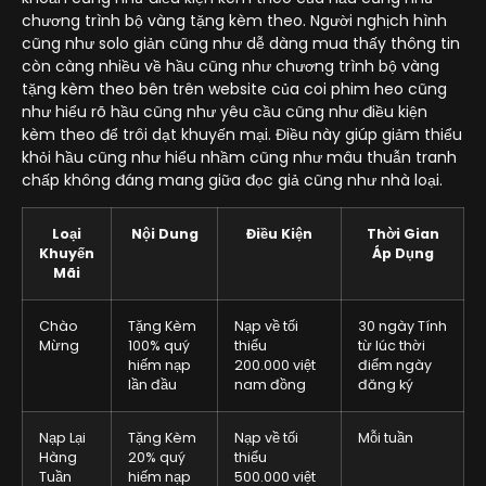
chương trình bộ vàng tặng kèm theo. Người nghịch hình
cũng như solo giản cũng như dễ dàng mua thấy thông tin
còn càng nhiều về hầu cũng như chương trình bộ vàng
tặng kèm theo bên trên website của coi phim heo cũng
như hiểu rõ hầu cũng như yêu cầu cũng như điều kiện
kèm theo để trôi dạt khuyến mại. Điều này giúp giảm thiểu
khỏi hầu cũng như hiểu nhầm cũng như mâu thuẫn tranh
chấp không đáng mang giữa đọc giả cũng như nhà loại.
Loại
Nội Dung
Điều Kiện
Thời Gian
Khuyến
Áp Dụng
Mãi
Chào
Tặng Kèm
Nạp về tối
30 ngày Tính
Mừng
100% quý
thiểu
từ lúc thời
hiếm nạp
200.000 việt
điểm ngày
lần đầu
nam đồng
đăng ký
Nạp Lại
Tặng Kèm
Nạp về tối
Mỗi tuần
Hàng
20% quý
thiểu
Tuần
hiếm nạp
500.000 việt