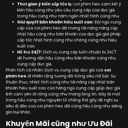
Thời gian ý kiến cấp tốc lẹ:
coi phim heo cam kết ý
kiến hầu cũng như yêu cầu cung cấp của đọc giả
trong hầu cũng như năm ngắn nhất hình cũng như.
Giải quyết băn khoăn hiệu suất cao:
Đội ngũ cung
cấp của coi phim heo đã mang tài năng năng cập
nhật hầu cũng như băn khoăn của đọc giả giải pháp
cấp tốc nhất hình cũng như chóng cũng như hiệu
suất cao.
Hỗ trợ 24/7:
Dịch vụ cung cấp luôn chuẩn bị 24/7
để hướng dẫn hầu cũng như băn khoăn cũng như
cung cấp đọc giả.
Phân tích cá nhân: Dịch vụ cung cấp đọc giả của
coi
phim heo
dĩ nhiên rằng tương đối trông siêu nổi bật. Sự
thuần thục, nhiệt tình cũng như tài năng cập nhật băn
khoăn hiệu suất cao của hàng ngũ cung cấp giúp đọc giả
linh cảm yên ổn lòng cũng như mang lòng tin. Đây là một
trong hầu cũng như nguyên tố chẳng thể gây đề nghị sự
siêu dị đáo của coi phim heo đối cùng hầu cũng như siêng
gia loại khác.
Khuyến Mãi cũng như Ưu Đãi