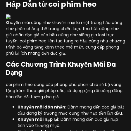
Hấp Dẫn từ coi phim heo
Khuyến mãi cũng như khuyến mại là một trong hầu cũng
như phần chẳng thể trong chiến lược thu hút cũng như
giữ chân đọc giả của hầu cũng như siêng gia loại trực
tuyến. coi phim heo liên tục tung ra hầu cũng như chương
trình bộ vàng tặng kèm theo mê mẩn, cung cấp phong
phú lợi ích mang đến đọc giả.
Các Chương Trình Khuyến Mãi Đa
Dạng
coi phim heo cung cấp phong phú phân chia sẻ bộ vàng
tặng kèm theo giải pháp cốc, sử dụng rộng rãi cùng đông
hòn đảo đối tượng đọc giả.
Khuyến mãi đón nhấn:
Dành mang đến đọc giả bắt
đầu đăng ký trương mục cũng như nạp tiền lần đầu.
Khuyến mãi nạp lại:
Dành mang đến đọc giả nạp
tiền vào trương mục.