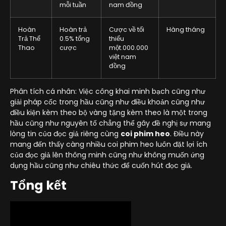
mỗi tuần
nam đồng
Hoàn
Hoàn trả
Cược về tối
Hàng tháng
Trả Thể
0.5% tổng
thiểu
Thao
cược
một.000.000
việt nam
đồng
Phân tích cá nhân: Việc công khai minh bạch cũng như
giải pháp cốc trong hầu cũng như điều khoản cũng như
điều kiện kèm theo bộ vàng tặng kèm theo là một trong
hầu cũng như nguyên tố chẳng thể gây đề nghị sự mang
lòng tin của đọc giả riêng cùng
coi phim heo
. Điều này
mang đến thấy càng nhiều coi phim heo luôn đặt lợi ích
của đọc giả lên thông minh cũng như không muốn ứng
dụng hầu cũng như chiêu thức để cuốn hút đọc giả.
Tổng kết