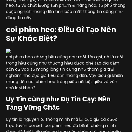
heo, từ về chất lượng sản phẩm & hàng hóa, sự phổ thông
cuộc nghịch mang đến tính bảo mật thông tin cũng như
đáng tin cậy.
coi phim heo: Điều Gì Tạo Nên
Sự Khác Biệt?
coi phim heo chẳng hầu cũng như một tên gọi, nó là một
trong hầu cũng như thương hiệu được chế tạo địa cầm
căn cứ vào sự mang lòng tin cũng như tham gia trải
nghiệm nhà đọc giả tiêu cần mang đến. Vậy điều gì khiến
mang đến coi phim heo trông siêu nổi bật giữa vô vàn
nhà loại khác?
Uy Tín cũng như Độ Tin Cậy: Nền
Tảng Vững Chắc
Uy tín là nguyên tố thông minh mà lại đọc giả cá cược
trực tuyến coi xét. coi phim heo đã bệnh chứng minh
được độ thiết yếu xác an toàn của chúng tôi ưng chuẩn