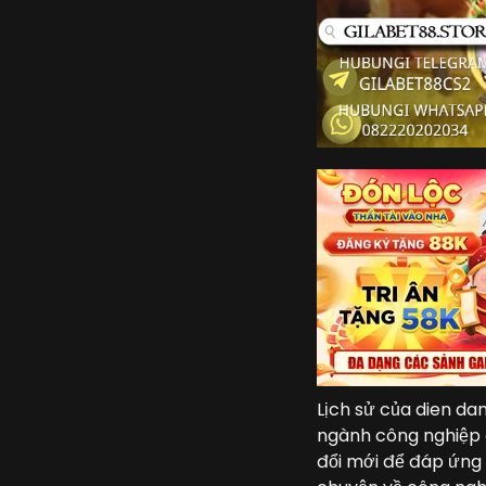
Lịch sử của dien da
ngành công nghiệp 
đổi mới để đáp ứng 