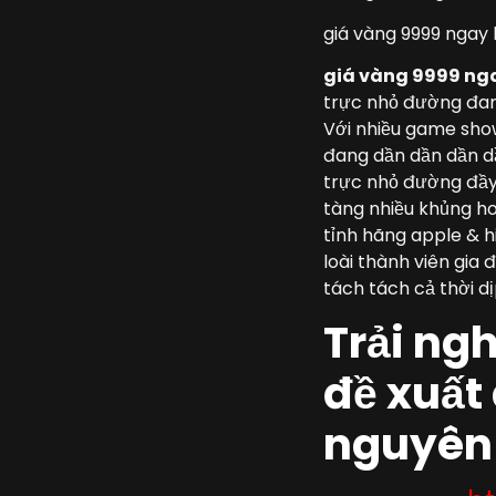
giá vàng 9999 ngay 
giá vàng 9999 nga
trực nhỏ đường đang
Với nhiều game sho
đang dần dần dần d
trực nhỏ đường đầy 
tàng nhiều khủng hoả
tỉnh hãng apple & hi
loài thành viên gia
tách tách cả thời 
Trải ng
đề xuất
nguyên 