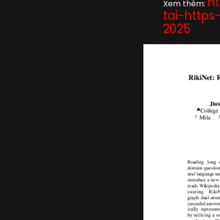
ht
Xem thêm:
tai-http
2025