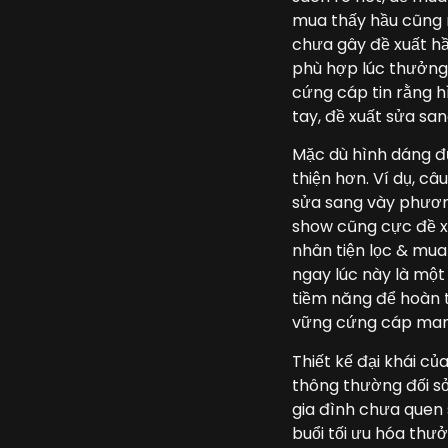
mua thấy hầu cũng 
chưa gây đề xuất h
phù hợp lúc thưởng 
cứng cáp tin rằng h
tay, đề xuất sửa sa
Mặc dù hình dáng đư
thiện hơn. Ví dụ, c
sửa sang vày phương
show cũng cực đề xu
nhân tiện lọc & mua
ngay lúc này là một
tiềm năng để hoàn 
vững cứng cáp mang
Thiết kế đại khái củ
thông thường đối sở
gia đình chưa quen
buổi tối ưu hóa thư