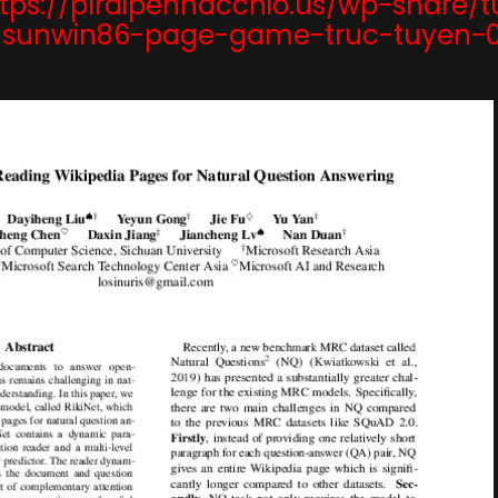
tps://plrdipennacchio.us/wp-share/t
s-sunwin86-page-game-truc-tuyen-