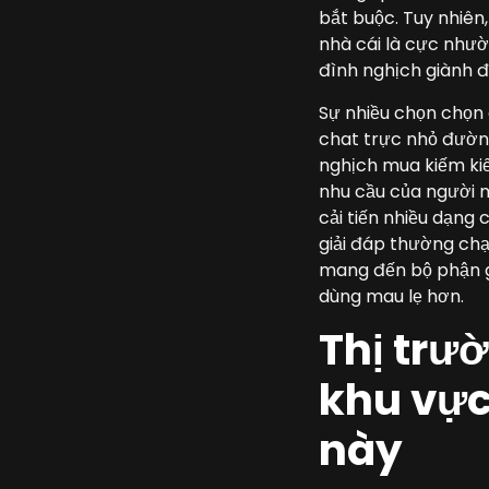
bắt buộc. Tuy nhiên
nhà cái là cực nhườ
đình nghịch giành đ
Sự nhiều chọn chọn
chat trực nhỏ đường
nghịch mua kiếm kiế
nhu cầu của người 
cải tiến nhiều dạng
giải đáp thường ch
mang đến bộ phận gi
dùng mau lẹ hơn.
Thị trư
khu vực
này