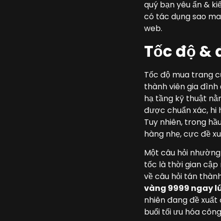
quý bạn yêu ẩn & kiế
có tác dụng sao ma
web.
Tốc độ & 
Tốc độ mua trang 
thành viên gia đình
hạ tầng kỹ thuật nằ
được chuẩn xác, hi h
Tuy nhiên, trong hầ
hàng nhẹ, cực đề xu
Một câu hỏi nhường
tốc là thời gian cậ
về câu hỏi tán thàn
vàng 9999 ngay l
nhiên đang đề xuất
buổi tối ưu hóa côn