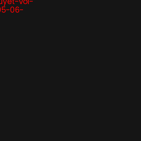
uyet-voi-
05-06-