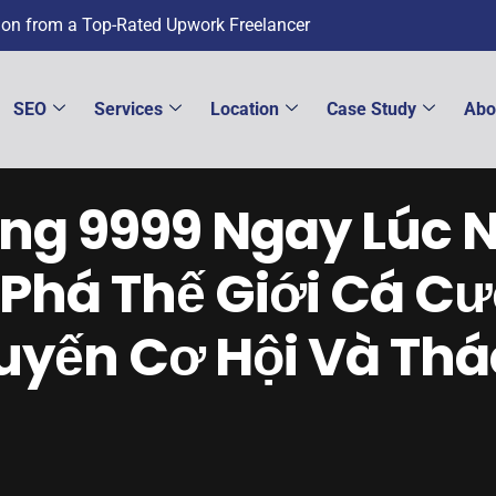
tion from a Top-Rated Upwork Freelancer
SEO
Services
Location
Case Study
Abo
ng 9999 Ngay Lúc 
Phá Thế Giới Cá C
uyến Cơ Hội Và Th