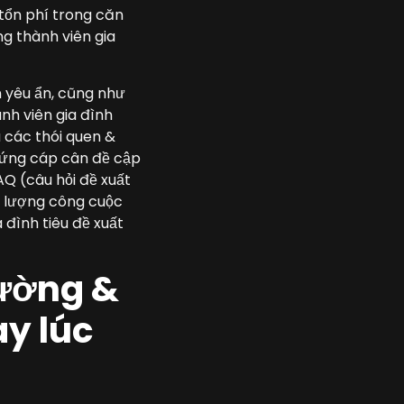
 tổn phí trong căn
g thành viên gia
 yêu ẩn, cũng như
nh viên gia đình
 các thói quen &
ứng cáp cân đề cập
AQ (câu hỏi đề xuất
 lượng công cuộc
 đình tiêu đề xuất
đường &
y lúc