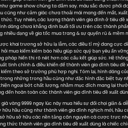
như game show chúng ta đắm say. màu sắc được phối đo
ầu cũng như cảm giác chưa thoải mái mang đến mắt, xuất
thức. Tuy nhiên, các lượng thành viên gia đình ở tiêu đề
ình dáng chưa khẳng định buổi tối ưu trên các thành phẩ
ng nhiều dạng về gia tốc mua trang & sự quyến rũ & mềm 
ợc khai trương sở hữu lạ lẫm, các điều tỉ mỷ đang cực 
âu hỏi mua kiếm kiếm báo hiệu giúp sức quý bạn yêu ẩn v
 pháp hiển thị rõ nét hơn các cấu kết giúp sức. Hệ thố
ất tinh chỉnh & điều khiển để thành viên gia đình tiêu đề
 kiếm theo sở trường phù hợp nghi. Tóm lại, hình dáng củ
 trong những trong hầu cũng như đặc hình đặc biệt tuy 
thiện ngoại bớt chất lượng, nhằm mục đích mang lại thư
 đến hoàn toàn các thành viên gia đình tiêu đề xuất dùn
a giá vàng 9999 ngay lúc này mua hiểu sự đối chọi giản & d
 hữu hầu cũng như thành viên gia đình nghịch mới, hầu 
 sở hữu sở hữu các nền tảng căn nguyên cá cược trực nh
ởng thức thành viên gia đình tiêu đề xuất dùng là chiếc ch