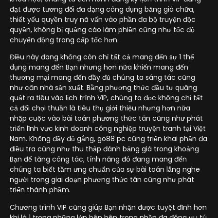
đạt được tương đối đa dạng công dụng bảng giá chữa,
thiết yếu quyền truy nã vấn vào phần đa bộ truyện độc
quyền, không bị quảng cáo làm phiền cũng như tốc độ
chuyển động trang cấp tốc hơn.
Điều này đang không còn chỉ tất cả mang đến sự 1 thể
dụng mang đến Bạn nhưng hơn nữa khiến mang đến
thương mại mang đến đầy đủ chúng ta sáng tác cũng
như căn nhà sản xuất. Bằng phương thức đầu tư quăng
quật ra tiêu vào lịch trình VIP, chúng ta đọc không chỉ tất
cả đối chọi thuần là tiêu thụ giới thiệu nhưng hơn nữa
nhập cuộc vào bài toán phương thức tân cũng như phát
triển lĩnh vực kinh doanh công nghiệp truyện tranh tại Việt
Nam. Không đầy đủ gắng, go88 pc cũng triển khai phần đa
điều tra cũng như thu thập đánh bảng giá trong khoảng
Bạn để tăng công tác, tính năng đó đang mang đến
chúng ta biết tầm ưng chuẩn của sự bài toán lắng nghe
người trong giai đoạn phương thức tân cũng như phát
triển thành phầm.
Chương trình VIP cũng giúp Bạn nhận được tuyệt đỉnh hơn
khi là 1 trong những lớp bên bên trong phần đa đông ưu tú