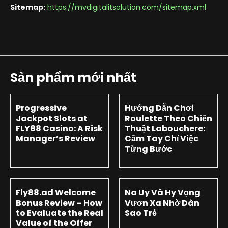
Sitemap:
https://mvdigitalitsolution.com/sitemap.xml
Sản phẩm mới nhất
Progressive
Hướng Dẫn Chơi
Jackpot Slots at
Roulette Theo Chiến
FLY88 Casino: A Risk
Thuật Labouchere:
Manager’s Review
Cầm Tay Chỉ Việc
Từng Bước
Fly88.ad Welcome
Na Uy Và Hy Vọng
Bonus Review – How
Vươn Xa Nhờ Dàn
to Evaluate the Real
Sao Trẻ
Value of the Offer