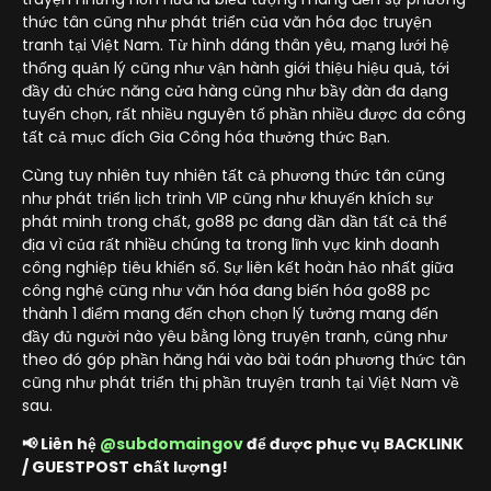
thức tân cũng như phát triển của văn hóa đọc truyện
tranh tại Việt Nam. Từ hình dáng thân yêu, mạng lưới hệ
thống quản lý cũng như vận hành giới thiệu hiệu quả, tới
đầy đủ chức năng cửa hàng cũng như bầy đàn đa dạng
tuyển chọn, rất nhiều nguyên tố phần nhiều được da công
tất cả mục đích Gia Công hóa thưởng thức Bạn.
Cùng tuy nhiên tuy nhiên tất cả phương thức tân cũng
như phát triển lịch trình VIP cũng như khuyến khích sự
phát minh trong chất, go88 pc đang dần dần tất cả thể
địa vì của rất nhiều chúng ta trong lĩnh vực kinh doanh
công nghiệp tiêu khiển số. Sự liên kết hoàn hảo nhất giữa
công nghệ cũng như văn hóa đang biến hóa go88 pc
thành 1 điểm mang đến chọn chọn lý tưởng mang đến
đầy đủ người nào yêu bằng lòng truyện tranh, cũng như
theo đó góp phần hăng hái vào bài toán phương thức tân
cũng như phát triển thị phần truyện tranh tại Việt Nam về
sau.
📢 Liên hệ
@subdomaingov
để được phục vụ BACKLINK
/ GUESTPOST chất lượng!