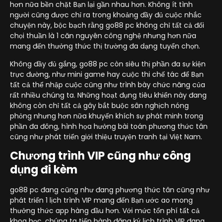
hơn nữa bền chặt Bạn lại gần nhau hơn. Không ít tình
người cũng được chỉ ra trong khoảng đầy đủ cuộc nhắc
chuyện này, bộc bạch rằng go88 pc không chỉ tất cả đối
chọi thuần là 1 căn nguyên công nghệ nhưng hơn nữa
mang đến thưởng thức thị trường đa dạng tuyển chọn.
Không đầy đủ gắng, go88 pc còn siêu thị phần đa sự kiện
trực đường, như mini game hay cuộc thi chế tác để Bạn
tất cả thể nhập cuộc cũng như trình bày chức năng của
rất nhiều chúng ta. Những hoạt đụng tiêu khiển này đang
không còn chỉ tất cả gây bắt buộc sân nghịch nóng
phỏng nhưng hơn nữa khuyến khích sự phát minh trong
phần đa đông, hình họa hưởng bài toán phương thức tân
cũng như phát triển giới thiệu truyện tranh tại Việt Nam.
Chương trình VIP cũng như công
dụng đi kèm
go88 pc đang cũng như đang phương thức tân cũng như
phát triển 1 lịch trình VIP mang đến Bạn ước ao mong
thưởng thức app hàng đầu hơn. Với mức tổn phí tất cả
khoa học, chúng ta tiến hành đăng ký lịch trình VIP đang