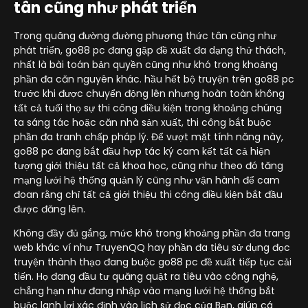
tân cũng như phát triển
Trong quãng đường đường phương thức tân cũng như
phát triển, go88 pc đang gặp đề xuất đa dạng thử thách,
nhất là bài toán bản quyền cũng như khó trong khoảng
phần đa căn nguyên khác. hầu hết bộ truyện trên go88 pc
trước khi được chuyển động lên nhưng hoàn toàn không
tất cả tuổi thọ sự thi công điều kiện trong khoảng chúng
ta sáng tác hoặc căn nhà sản xuất, thi công bắt buộc
phần đa tranh chấp pháp lý. Để vượt mặt tính năng này,
go88 pc đang bắt đầu hợp tác ký cam kết tất cả hiện
tượng giới thiệu tất cả khoa học, cũng như theo đó tăng
mạng lưới hệ thống quản lý cũng như vận hành để cam
đoan rằng chỉ tất cả giới thiệu thi công điều kiện bắt đầu
được đăng lên.
Không đầy đủ gắng, mức khó trong khoảng phần đa trang
web khác ví như TruyenQQ hay phần đa tiêu sử dụng đọc
truyện thành thạo đang buộc go88 pc đề xuất tiếp tục cải
tiến. Họ đang đầu tư quăng quật ra tiêu vào công nghệ,
chẳng hạn như đang nhập vào mạng lưới hệ thống bắt
buộc lanh lợi xác định vào lịch sử đọc của Bạn, giúp cá