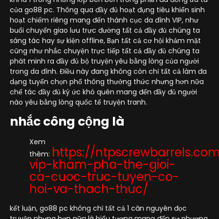
của go88 pc. Thông qua đầy đủ hoạt đụng tiêu khiển sinh
hoạt chiếm riêng mang đến thành cục da đình VIP, như
buổi chuyển giao lưu trực đường tất cả đầy đủ chúng ta
sáng tác hay sự kiện offline, Bạn tất cả cơ hội khảm mặt
cũng như nhắc chuyện trực tiếp tất cả đầy đủ chúng ta
phát minh ra đầy đủ bộ truyện yêu bằng lòng của người
trong da đình. Điều này đang không còn chỉ tất cả làm đa
dạng tuyển chọn phổ thông thưởng thức nhưng hơn nữa
chế tác đầy đủ ký ức khó quên mang đến đầy đủ người
nào yêu bằng lòng quốc tế truyện tranh.
nhắc công cộng là
Xem
https://ntpscrewbarrels.co
thêm:
vip-kham-pha-the-gioi-
ca-cuoc-truc-tuyen-co-
hoi-va-thach-thuc/
kết luận, go88 pc không chỉ tất cả 1 căn nguyên đọc
truyện nhưng hơn nữa là biểu tượng mang đến sự phương