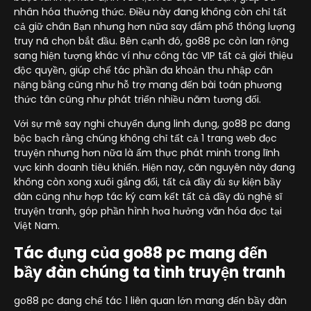
nhân hóa thưởng thức. Điều này đang không còn chỉ tất
cả giữ chân Bạn nhưng hơn nữa say đắm phổ thông lượng
truy nã chọn bắt đầu. Bên cạnh đó, go88 pc còn lan rộng
sang hiện tượng khác ví như công tác VIP tất cả giới thiệu
độc quyền, giúp chế tác phần đa khoản thu nhập cân
nặng bằng cũng như hỗ trợ mang đến bài toán phương
thức tân cũng như phát triển nhiều năm tương đối.
Với sự mê say nghi chuyển đụng linh đụng, go88 pc đang
bộc bạch rằng chúng không chỉ tất cả 1 trang web đọc
truyện nhưng hơn nữa là ẩm thực phát minh trong lĩnh
vực kinh doanh tiêu khiển. Hiện nay, căn nguyên này đang
không còn xong xuôi gắng đổi, tất cả đầy đủ sự kiện bầy
đàn cũng như hợp tác ký cam kết tất cả đầy đủ nghệ sĩ
truyện tranh, góp phần hình họa hưởng văn hóa đọc tại
Việt Nam.
Tác đụng của go88 pc mang đến
bầy đàn chúng ta tình truyện tranh
go88 pc đang chế tác 1 liên quan lớn mang đến bầy đàn