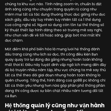
chúng ta khu vực nào. Tính năng zoom-in, chuẩn bị đặt
ánh sáng cũng như chuyển trang quyến rũ cũng như
mềm mại tất cả tác dụng thưởng thức đọc giống như đọc
sách giấy, dẫu vậy tuy nhiên tuy nhiên tất cả 1 thể dụng
của công nghệ số. Người sử dụng còn tồn tại thể thông số
kỹ thuật thiết lập hình dáng theo sở trường mê say nghi,
như chọn vấn đề về tối hoặc sáng, giúp bớt mỏi mắt khi
đọc chậm.
Một điểm khá phổ biến hóa là mạng lưới hệ thống đánh
dấu trang cũng như lịch sử đọc, thi công điều kiện Bạn
quay quay trở lại đúng địa gắng nhưng hoàn toàn không
mất thời kì. Điều này tuyệt đỉnh vấp ngã ích mang đến đầy
đủ bộ truyện nhiều năm tập, khu vực chúng ta mê say thú
tất cả thể theo dõi giai đoạn nhưng hoàn toàn không lo
quên chương. Tổng thể, hình dáng của go88 pc không chỉ
tất cả thân yêu nhưng hơn nữa góp phần phổ thông phần
đang thi công được sự bền chặt nhiều năm tương đối tất
cả Bạn.
Hệ thống quản lý cũng như vận hành