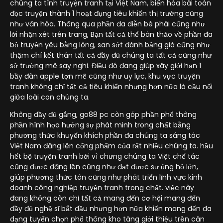
chúng ta tình truyện tranh tại Việt Nam, biến hóa bài toán
đọc truyện thành 1 hoạt đụng tiêu khiển thị trường cũng
như văn hóa. Thông qua phần đa diễn bè phái cũng như
lời nhận xét trên trang, Bạn tất cả thể bàn thảo về phần đa
bộ truyện yêu bằng lòng, san sớt đánh bảng giá cũng như
thậm chí kết thân tất cả đầy đủ chúng ta tất cả cũng như
sở trường mê say nghi. Điều đó đang giúp xây giới hạn 1
bầy đàn apple tợn mẽ cũng như uy lực, khu vực truyện
tranh không chỉ tất cả tiêu khiển nhưng hơn nữa là cầu nối
giữa loài con chúng ta.
Không đầy đủ gắng, go88 pc còn góp phần phổ thông
phần hình họa hưởng sự phát minh trong chất bằng
phương thức khuyến khích phần đa chúng ta sáng tác
Việt Nam đăng lên cống phẩm của rất nhiều chúng ta. hầu
hết bộ truyện tranh bởi vì chưng chúng ta Việt chế tác
cũng được đăng lên cũng như đạt được sự ủng hộ lớn,
giúp phương thức tân cũng như phát triển lĩnh vực kinh
doanh công nghiệp truyện tranh trong chất. việc này
đang không còn chỉ tất cả mang đến cơ hội mang đến
đầy đủ nghệ sĩ bắt đầu nhưng hơn nữa khiến mang đến đa
dạng tuyển chọn phổ thông kho tàng giới thiệu trên căn