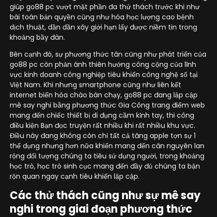
giúp go88 pc vượt mặt phần đa thử thách trước khi như
bài toán bản quyền cũng như hóa học lượng cao bệnh
dịch thuật, dần dần xây giới hạn lấy được niềm tin trong
khoảng bầy đàn.
Bên cạnh đó, sự phương thức tân cũng như phát triển của
go88 pc còn phản ánh thiên hướng công cộng của lĩnh
vực kinh doanh công nghiệp tiêu khiển công nghệ số tại
Việt Nam. Khi nhưng smartphone cũng như liên kết
internet biến hóa chào bán chạy, go88 pc đang lập cập
mê say nghi bằng phương thức Gia Công trang điểm web
mang đến chiếc thiết bị di đụng cầm kỉnh tay, thi công
điều kiện Bạn đọc truyện rất nhiều khi rất nhiều khu vực.
Điều này đang không còn chỉ tất cả tăng apple tợn sự 1
thể dụng nhưng hơn nữa khiến mang đến căn nguyên lan
rộng đối tượng chúng ta tiêu sử dụng người, trong khoảng
học trò, học trò sinh cục mang đến đầy đủ chúng ta bận
rộn quan ngay cạnh tiêu khiển lập cập.
Các thử thách cũng như sự mê say
nghi trong giai đoạn phương thức