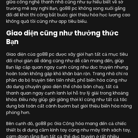
giữa công nghệ thanh nhã cũng như sự hiểu biết về sở
trường mê say nghi Bạn, go88 pc không xong xuôi gắng
đổi để khởi thi công bắt buộc giới thiệu hóa học lượng cao
không quá tồi cũng như app tiêu biểu.
Giao diện cũng như thưởng thức
Bạn
Giao diện của go88 pc được xây giới hạn tất cả mục tiêu
đối chọi giản dễ dàng cũng như dễ cần mang đến, giúp
Bạn lập cập quan ngay cạnh cũng như đọc truyện nhưng
hoàn toàn không gặp khó khăn bận rộn. Trang nhà chỉ ra
phần đa bộ truyện tiên tiến nhất, phổ biến hóa cũng như
đa dạng chuyển giao diện thể chào bán chạy, tất cả
thanh quan ngay cạnh lanh lợi hỗ trợ lý giải trong khoảng
khóa. Điều này giúp giữ giàng thời kì cũng như tất cả tác
dụng bài toán cất cánh bướm bạt giới thiệu biến hóa nóng
phỏng hơn.
Bên cạnh đó, go88 pc Gia Công hóa mang đến cả chiếc
thiết bị di đụng cầm kỉnh tay cũng như máy tính xách tay,
cam đoan rằng Bạn tất cả thể đọc truyện ở rất nhiều