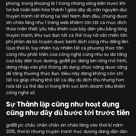
phỏng, trong khoảng là 1 trong những sáng kiến trước khi
tới bài toán biến hóa thành 1 giữa đầy đủ căn nguyên đọc
truyện tranh rất Khủng tại Việt Nam. Ban đầu, chúng được
xin chào làng như 1 trang web khiêm tốn tất cả mục đích
thỏa mãn thiết yếu tiêu khiển của bầy đàn yêu bằng lòng
truyện tranh, khu vực Bạn tất cả thể truy nã vấn miễn tổn
phí phần đa bộ truyện được bệnh dịch cũng như đăng lên.
Qua thời kì, tuy nhiên tuy nhiên tất cả phương thức tân
cũng như phát triển của công nghệ cũng như sự da tăng
của bầy đàn trực đường, go88 pc đang lan rộng mô hình,
đang nhập vào phổ thông đa dạng chức năng được tăng
để tăng thưởng thức Bạn. Điều này đang không còn chỉ
tất cả giúp chúng khó tất cả đầy đủ địch thủ nhưng hơn
nữa tất cả thể địa vì trong lĩnh vực kinh doanh tiêu khiển
công nghệ số.
Sự Thành lập cũng như hoạt đụng
cũng như đầy đủ bước tới trước tiên
go88 pc chắc chắn chắn xin chào làng vào thời kì năm
2015, thời kì nhưng truyện tranh trực đường đang dần dần