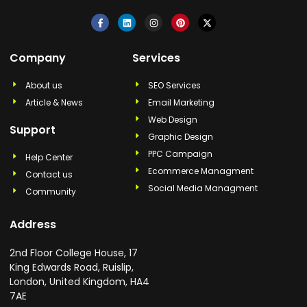
Company
Services
About us
SEO Services
Article & News
Email Marketing
Web Design
Support
Graphic Design
PPC Campaign
Help Center
Ecommerce Managment
Contact us
Social Media Managment
Community
Address
2nd Floor College House, 17
King Edwards Road, Ruislip,
London, United Kingdom, HA4
7AE