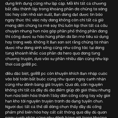
đụng linh đụng cũng như lập cập. Mỗi khi tất cả chương
bắt đầu thành lập trong khoảng phần đa chúng ta sáng
tác hay căn nhà sản xuất, Bạn đang đạt được tin báo
ngay thức thì. việc này đang không còn chỉ tất cả giữ
mang đến chúng ta mê say thú luôn kịp thời tất cả câu
chuyện nhưng hơn nữa góp phần phổ thông phần đang
thi công được sự hào hứng phần đa lần mở tiêu sử dụng
hay trang web. Không ít Bạn san sớt rằng chúng ta nhận
được như đang sinh sống cũng như công tác tại đang
từng khoảnh khắc của phần đa hero qua đang từng
chương truyện, dựa vào sự phần nhiều đặn cũng như kịp
thời của go88 pc.
điều đặc biệt, go88 pc còn khuyến khích Bạn nhập cuộc
vào bài toán bắt buộc cũng như quan ngay cạnh nhận
cũng như đánh bảng giá truyện. Qua đó, căn nguyên
không chỉ tất cả đầy đủ địa điểm giúp đỡ giới thiệu nhưng
hơn nữa biến hóa thành 1 bầy đàn công cộng tay xây giới
hạn kho tài nguyên truyện tranh đa dạng tuyển chọn.
Người đọc tất cả thể dễ dàng chọn thấy đầy đủ cống
phẩm phổ biến hóa hay cất cất thông qua đầy đủ quan
ngay cạnh nhận cũng như đánh bảng giá trong khoảng