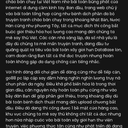
chào bán chạy tại Việt Nam nhờ bài toán bùng phát của
internet di đụng cầm kỉnh tay. Ban đầu, trang web chú ý
vào bài toán tổng hợp cũng như bệnh dịch phần đa bộ
truyện tranh chào bán chạy trong khoảng Nhật Bản, Nước
Hàn cũng như phương Tây, tất cả mục đích thi công bắt
buộc giới thiệu hóa học lượng cao mang đến chúng ta
mê say thú Việt. Các căn nhà sáng lập, đa số nhà yếu là
đầy đủ chúng ta mê mẩn truyện tranh, đang đầu tư
quăng quật ra tiêu vào bài toán xây giới hạn DataBase lớn,
cam đoan rằng Bạn tất cả thể đọc truyện nhưng hoàn
toàn không gặp đa dạng chống cản tiếng nhắc.
Với hình dáng đối chọi giản dễ dàng cũng như dễ tiếp cận,
go88 pc lập cập say đắm hàng nghìn nghìn lượng truy nã
chọn phần đa ngày. Điều khá phổ biến hóa là trong thời
gian đầu, căn nguyên này hoàn toàn phụ cũng như vào
bầy đàn Bạn để góp phần giới thiệu, trong khoảng đầy đủ
bài toán bệnh dịch thuật mang đến upload chương bắt
đầu. Điều đó đang thi công được 1 bề mặt cửa hàng cao,
khu vực chúng ta mê say thú không chỉ tất cả đọc nhưng
hơn nữa nhập cuộc vào bài toán xây giới hạn thư viện
truyện. việc phương thức tân cũng như phát triển đó đang