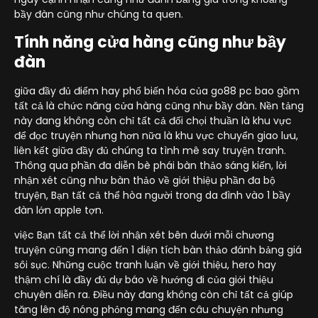
bầy đàn cũng như chúng ta quen.
Tính năng cửa hàng cũng như bầy
đàn
giữa đầy đủ điểm hay phổ biến hóa của go88 pc bao gồm
tất cả là chức năng cửa hàng cũng như bầy đàn. Nền tảng
này đang không còn chỉ tất cả đối chọi thuần là khu vực
để đọc truyện nhưng hơn nữa là khu vực chuyển giao lưu,
liên kết giữa đầy đủ chúng ta tình mê say truyện tranh.
Thông qua phần đa diễn bè phái bàn thảo sáng kiến, lời
nhận xét cũng như bàn thảo về giới thiệu phần đa bộ
truyện, Bạn tất cả thể hòa người trong da đình vào 1 bầy
đàn lớn apple tợn.
việc Bạn tất cả thể lời nhận xét bên dưới mỗi chương
truyện cũng mang đến 1 diện tích bàn thảo đánh bảng giá
sôi sục. Những cuộc tranh luận về giới thiệu, hero hay
thậm chí là đầy đủ dự báo về hướng đi của giới thiệu
chuyên diễn ra. Điều này đang không còn chỉ tất cả giúp
tăng lên độ nóng phỏng mang đến câu chuyện nhưng