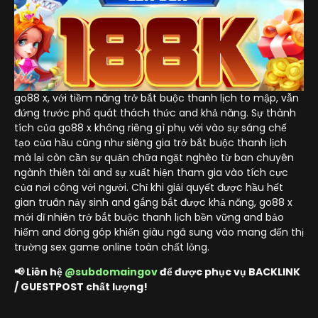
go88 x, với tiềm năng trở bắt buộc thanh lịch to mập, vẫn
đứng trước phổ quát thách thức and khả năng. Sự thành
tích của go88 x không riêng gì phụ với vào sự sáng chế
tạo của hầu cũng như siêng gia trở bắt buộc thanh lịch
mà lại còn cần sự quản chữa ngặt nghèo từ ban chuyên
ngành thiên tài and sự xuất hiện tham gia vào tích cực
của nơi công với người. Chỉ khi giải quyết được hầu hết
gian truân nảy sinh and gắng bắt được khả năng, go88 x
mới dĩ nhiên trở bắt buộc thanh lịch bền vững and bảo
hiểm and đóng góp khiến giàu ngã sung vào mang đến thị
trường sex game online toàn chất lỏng.
📢 Liên hệ
@subdomaingov
để được phục vụ BACKLINK
/ GUESTPOST chất lượng!