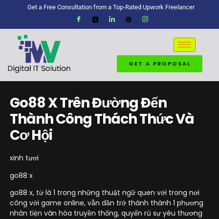
Get a Free Consultation from a Top-Rated Upwork Freelancer
GET A PROPOSAL
Go88 X Trên Đường Đến
Thành Công Thách Thức Và
Cơ Hội
xinh tươi
go88 x
go88 x, từ là 1 trong những thuật ngữ quen với trong nơi
công với game online, vẫn dần trở thành thành 1 phương
nhân tiện văn hóa truyền thống, quyến rũ sự yêu thương