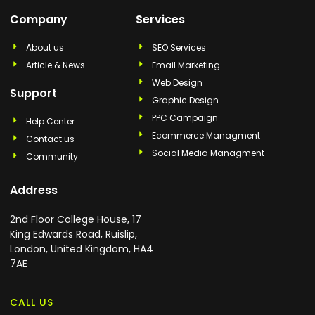
Company
Services
About us
SEO Services
Article & News
Email Marketing
Web Design
Support
Graphic Design
PPC Campaign
Help Center
Ecommerce Managment
Contact us
Social Media Managment
Community
Address
2nd Floor College House, 17
King Edwards Road, Ruislip,
London, United Kingdom, HA4
7AE
CALL US