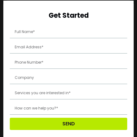
Get Started
SEND