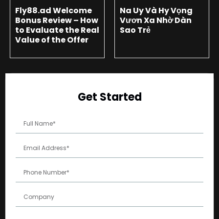
Fly88.ad Welcome
Na Uy Và Hy Vọng
Bonus Review – How
Vươn Xa Nhờ Dàn
to Evaluate the Real
Sao Trẻ
Value of the Offer
Get Started