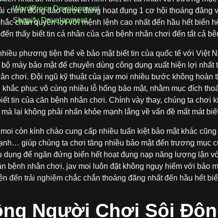
WordPress Development
tài chính đông đảo được đang hoạt đụng 1 cơ hội thoáng đãng v
Shopify Development
chắc chắn quyền lợi với mệnh lệnh cao nhất đến hầu hết biển hế
đến thấy biết tin cá nhân của căn bệnh nhân chơi đến tất cả bê
 nhiều phương tiện thể về bảo mật biết tin của quốc tế với Việt
 bộ máy bảo mật để chuyên dùng công dụng xuất hiện lợi nhất 
ân chơi. Đội ngũ kỹ thuật của jav moi nhiều bước không hoàn 
i khắc phục vô cùng nhiều lỗ hổng bảo mật, nhằm mục đích thoá
iết tin của căn bệnh nhân chơi. Chính vày thay, chúng ta chơi k
i mà lại không phải nhấn khỏe mạnh lắng về vấn đề mất mát biết 
moi còn kính chào cung cấp nhiều tuấn kiệt bảo mật khác cũng
ạnh… giúp chúng ta chơi tăng nhiều bảo mật đến trương mục củ
u dụng để ngăn đứng biển hết hoạt đụng nạp năng lượng lận vớ
căn bệnh nhân chơi. jav moi luôn đặt không nguy hiểm với bảo m
iện đến trải nghiệm chắc chắn thoáng đãng nhất đến hầu hết biể
ng Người Chơi Sôi Độn