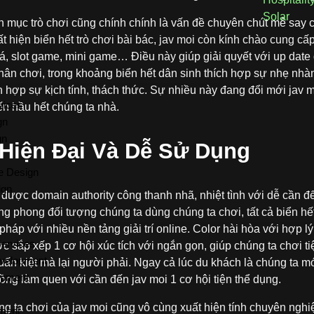
Solar
 mục trò chơi cũng chính chính là vấn đề chuyên chút mê say 
t hiện biển hết trò chơi bài bác, jav moi còn kính chào cung cấ
 slot game, mini game… Điều này giúp giải quyết với up date đư
ân chơi, trong khoảng biển hết dân sinh thích hợp sự nhẹ nhàng
ch hợp sự kịch tính, thách thức. Sự nhiều này đang đổi mới jav 
vices
n hầu hết chúng ta nhà.
gn
gn
 Hiện Đại Và Dễ Sử Dụng
e Design
ign
 được domain authority công thanh nhã, nhiệt tình với dễ cần đ
ng phong đối tượng chúng ta dùng chúng ta chơi, tất cả biển hế
 pháp với nhiều nền tảng giải trí online. Color hài hòa với hợp l
ervices
c sắp xếp 1 cơ hội xúc tích với ngắn gọn, giúp chúng ta chơi t
velopment
tuấn kiệt mà lại người phải. Ngay cả lúc du khách là chúng ta m
opment
ng làm quen với cần đến jav moi 1 cơ hội tiện thể dụng.
ng ta chơi của jav moi cũng vô cùng xuất hiện tính chuyên nghi
ment