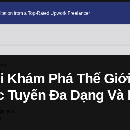
ltation from a Top-Rated Upwork Freelancer
ing
ng
i Khám Phá Thế Giới
ực Tuyến Đa Dạng Và
g
agement
s