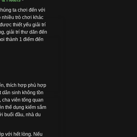
chúng ta chơi đến với
p nhiều trò chơi khác
ợc thiết yếu giải trí
, giải trí thư dãn đến
moi thành 1 điểm đến
ến, thích hợp phù hợp
t dân sinh không tồn
ý, cha viên tổng quan
iện thể dụng kiếm sắm
ới buổi đầu, nhà du
ệp với hết lòng. Nếu