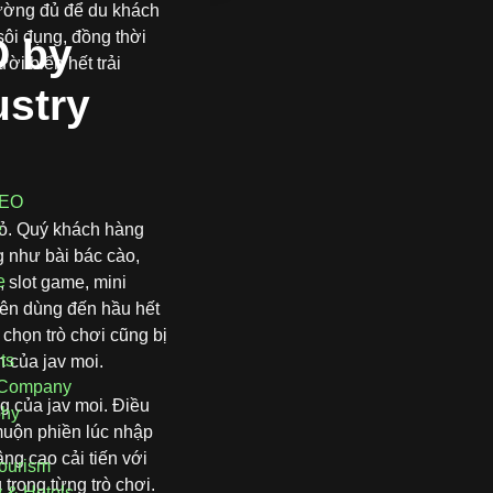
hường đủ để du khách
sôi đụng, đồng thời
 by
ời biển hết trải
ustry
SEO
e
 tỏ. Quý khách hàng
g như bài bác cào,
e
 slot game, mini
ên dùng đến hầu hết
 chọn trò chơi cũng bị
ts
 của jav moi.
 Company
ng của jav moi. Điều
phy
muộn phiền lúc nhập
ng cao cải tiến với
Tourism
 trong từng trò chơi.
y & Hotels