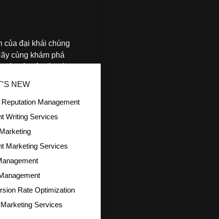
ẩn của đại khái chúng
. Hãy cùng khám phá
ái đất giải trí nhiều
’S NEW
e Reputation Management
Và Hấp
t Writing Services
Marketing
t Marketing Services
anagement
Management
sion Rate Optimization
l Marketing Services