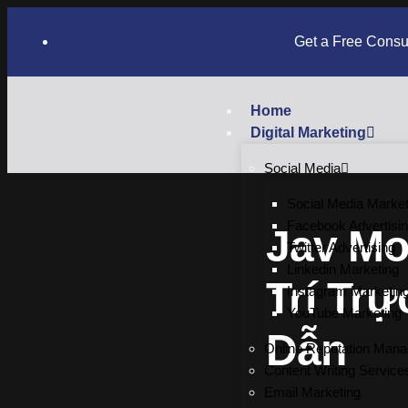
Get a Free Consu
Home
Digital Marketing
Social Media
Social Media Market
Facebook Advertisi
Jav Mo
Twitter Advertising
Linkedin Marketing
Trí Tr
Instagram Marketin
YouTube Marketing
Dẫn
Online Reputation Man
Content Writing Service
Email Marketing