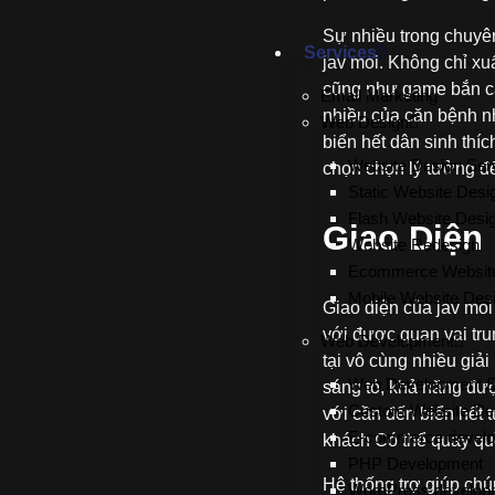
Sự nhiều trong chuyên
Services
jav moi. Không chỉ xuấ
cũng như game bắn cá,
Email Marketing
nhiều của căn bệnh nh
Web Design
biển hết dân sinh thí
Website Design Ser
chọn chọn lý tưởng đế
Static Website Desi
Flash Website Desi
Giao Diện
Website Redesign
Ecommerce Websit
Mobile Website Des
Giao diện của jav moi
với được quan vai tru
Web Development
tại vô cùng nhiều giải
Web Development S
sáng tỏ, khả năng đượ
Custom Website De
với cần đến biển hết 
E-commerce devel
khách Có thể quay quồ
PHP Development
Hệ thống trợ giúp chú
WordPress develop