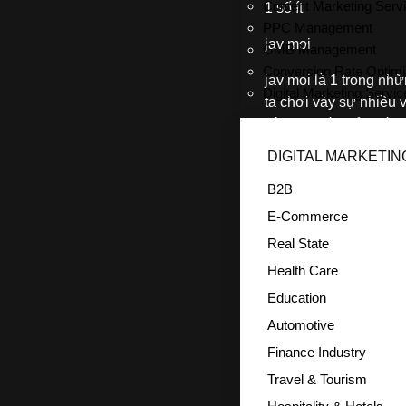
Content Marketing Serv
1 số ít
PPC Management
jav moi
GMB Management
Conversion Rate Optimi
jav moi là 1 trong nh
Digital Marketing Servi
ta chơi vày sự nhiều 
sâu hơn về biển hết đi
chủng loại mà lại chú
DIGITAL MARKETIN
B2B
Trải Ng
E-Commerce
Dẫn Trê
Real State
Health Care
Education
Automotive
Finance Industry
Travel & Tourism