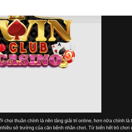
s
s
ices
i chọi thuần chính là nền tảng giải trí online, hơn nữa chính là t
es
hiều sở trường của căn bệnh nhân chơi. Từ biển hết trò chơi 