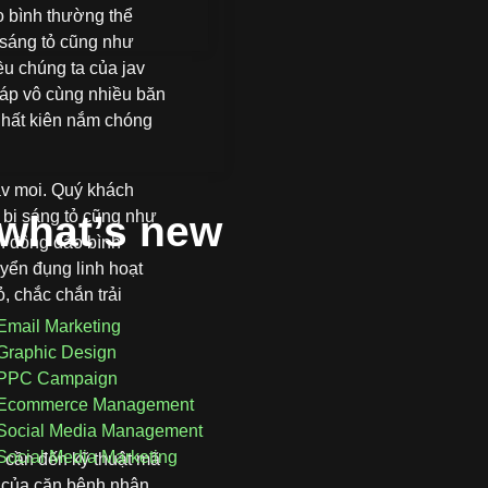
o bình thường thể
 sáng tỏ cũng như
ều chúng ta của jav
 đáp vô cùng nhiều băn
 nhất kiên nắm chóng
jav moi. Quý khách
g bị sáng tỏ cũng như
g
what’s new
ch đông đảo bình
uyển đụng linh hoạt
, chắc chắn trải
Email Marketing
Graphic Design
PPC Campaign
Ecommerce Management
Social Media Management
Social Media Marketing
 cần đến kỹ thuật mã
ục của căn bệnh nhân