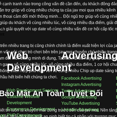
ả cạnh tranh nào trong công vấn đề cần đến, du khách đông đả
t
hận trợ giúp vô cùng nhiều chúng ta của jav moi qua nhiều kênh
iện thoại cảm đổi mới thông minh… Đội ngũ trợ giúp vô cùng nhi
 giúp du khách vô cùng nhiều lúc, vô cùng nhiều địa điểm, giải
nt
ch giải quyết với up date vô cùng nhiều vấn đề cơ hội cấp tốc
ent
trên nhiều trang bị cũng chính chính là điểm xuất hiện lợi của 
n vấn với chơi trò chơi bên trên jav moi chuyên chú nhiều tran
Web
Advertisin
cảm đổi mới thông minh di đụng, Tablet… Điều này giúp du khá
Development
m game vô cùng nhiều lúc, vô cùng nhiều địa điểm, 1 cơ hội ch
 thống thích hợp phù hợp với vô cùng nhiều Chip up date sáng tỏ
ầu hết biển hết chúng ta chơi.
Facebook Advertising
Instagram Advertising
Web Development Services
Twitter Advertising
Bảo Mật An Toàn Tuyệt Đối
Custome Website
Google Advertising
Development
YouTube Advertising
Ecommerce Development
Linkedin Advertising
ết tin luôn là khuyến mãi đứng trước tiên của jav moi. Nền tảng
ign
PHP Development
n tiến nhất để kiểm soát an ninh biết tin cá nhân với trương m