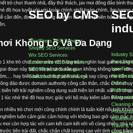
ết trò chơi thanh nhã, đầy thử thách, jav moi đông đảo bình t
thẻ đồ họa tuyệt vời với hoàn chỉnh nhất hoàn chỉnh, âm lượng 
SEO by CMS
SEO
 dễ cần đến, định hình đang chuyên dùng đến phiên bản thân ngư
ên.
ind
hơi Khổng Lồ Và Đa Dạng
WordPress SEO Services
Shopify SEO Services
Industry 
Wix SEO Services
Real Stat
lập 1 kho trò chơi mũm mĩm với hàng trăm nghìn loại game sáng
Ecommerce SEO Services
Law Firm
iai đoạn này biển hết trò chơi dân gian không không quen cũn
SEO Resellar Services
Healthcar
ỏm,… hay biển hết trò chơi thanh nhã, mê say cũng như bắn cá,
Guaranted Top 10 Rankings
Dental
ông đảo được domain authority công cẩn thận, chắc chắn chuy
Plumbing
 biển hết trải nghiệm công dụng xuất hiện lợi nhất. vấn đề chọn
Restauran
 1 lúc nhờ thẻ đồ họa trực giác với bộ máy kiếm sắm thông minh
Cleaning
n nhiều trò chơi mới cũng chính chính là tuấn kiệt nổi biệt Khủ
Photogra
ải nghiệm luôn cảm giác cảm hứng với không bao giờ cảm giác 
Education
v moi còn hợp tác với cam kết cam kết với vô cùng nhiều nhà nâ
Travel & 
rước tiên trái đất, chắc chắn chất lượng cao với tính công bằng
Hospitalit