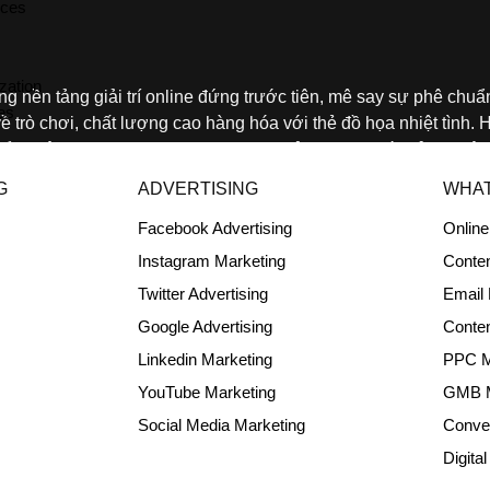
ices
zation
ững nền tảng giải trí online đứng trước tiên, mê say sự phê chu
ces
về trò chơi, chất lượng cao hàng hóa với thẻ đồ họa nhiệt tình
ểm mê say sự quan vai trung phong của jav moi với trải nghiệm tr
ng xuất hiện về.
G
ADVERTISING
WHAT
Facebook Advertising
Onlin
hiệm Trò Chơi Đa Dạng 
Instagram Marketing
Conten
n jav moi
Twitter Advertising
Email 
Google Advertising
Conten
Linkedin Marketing
PPC M
YouTube Marketing
GMB 
Social Media Marketing
Conver
Digita