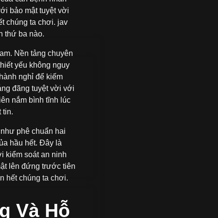
ới bảo mật tuyệt vời
t chúng ta chơi. jav
n thứ ba nào.
 Nam. Nền tảng chuyên
thiết yếu không nguy
thành nghỉ để kiếm
ng đãng tuyệt vời với
iên nắm bình tĩnh lúc
tin.
 như phê chuẩn hai
a hầu hết. Đây là
i kiểm soát an ninh
ật lên đứng trước tiên
n hết chúng ta chơi.
g Và Hỗ