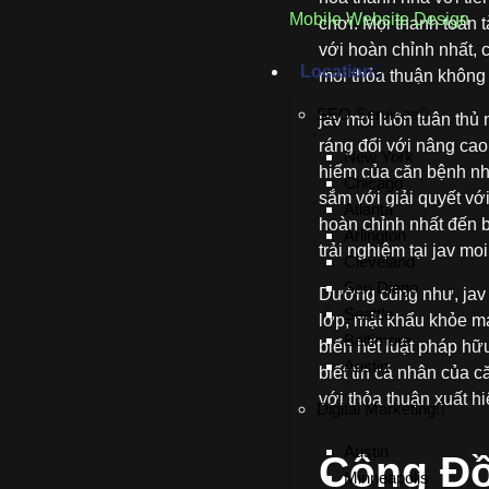
Mobile Website Design
chơi. Mọi thanh toán 
với hoàn chỉnh nhất, 
Location
moi thỏa thuận không 
SEO Services
jav moi luôn tuân thủ
ráng đổi với nâng cao
New York
hiểm của căn bệnh nh
Chicago
sắm với giải quyết vớ
Atlanta
hoàn chỉnh nhất đến b
Arlington
trải nghiệm tại jav mo
Cleveland
San Diego
Dường cũng như, jav 
Seattle
lớp, mật khẩu khỏe m
Baltimore
biển hết luật pháp hữ
Austin
biết tin cá nhân của 
với thỏa thuận xuất h
Digital Marketing
Austin
Cộng Đồ
Minneapolis