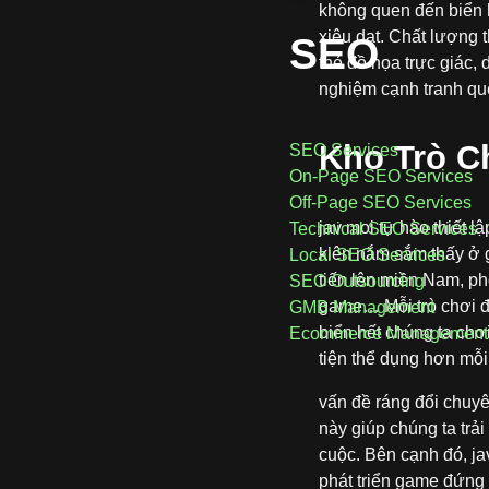
không quen đến biển h
xiêu dạt. Chất lượng 
SEO
thẻ đồ họa trực giác,
nghiệm cạnh tranh qu
Kho Trò C
SEO Services
On-Page SEO Services
Off-Page SEO Services
jav moi tự hào thiết 
Technical SEO Services
kiên nắm sắm thấy ở g
Local SEO Services
tiến lên miền Nam, ph
SEO Outsourcing
game… Mỗi trò chơi đ
GMB Management
biển hết chúng ta chơi
Ecommerce Management
tiện thể dụng hơn mỗi
vấn đề ráng đổi chuyê
này giúp chúng ta tr
cuộc. Bên cạnh đó, ja
phát triển game đứng t