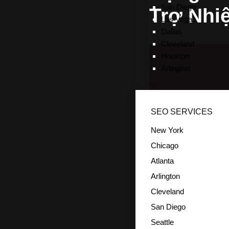
San Diego
Trợ Nhiệ
Las Vegas
Dallas
Cleveland
Houston
Arlington
SEO SERVICES
New York
Chicago
Atlanta
Arlington
Cleveland
San Diego
Seattle