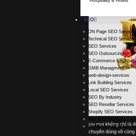
Hospitality & Hotels
SEO
ON Page SEO Service
Technical SEO Service
SEO Services
SEO Outsourcing
E-Commerce SEO Serv
GMB Managment
web-design-services
Link Building Services
Local SEO Services
SEO By Industry
SEO Resellar Services
Shopify SEO Services
Wix SEO Services
jav moi không chỉ là đố
WordPress SEO Servic
chuyên dùng vô cùng n