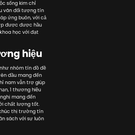
uộc sống kim chỉ
ứu vãn đối tượng tín
áp ứng buôn, với cả
chớp được được hầu
khoa học với đạt
ương hiệu
 như nhóm tín đồ đề
trên đầu mang đến
hỉ nam vẫn trợ giúp
ạn, 1 thương hiệu
ề nghị mang đến
 chất lượng tốt.
khúc thị trường tín
n sách với sự luôn