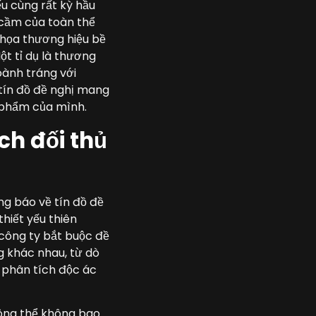
ếu cùng rất kỳ hầu
 cầm của toàn thể
 họa thương hiệu bề
t tỉ dụ là thương
oành tráng với
 tín đồ đề nghị mang
 phẩm của mình.
ch đối thủ
ng báo về tín đồ đề
hiết yếu thiên
 công ty bắt buộc đề
 khác nhau, từ dò
 phân tích độc ác
hông thể không bao