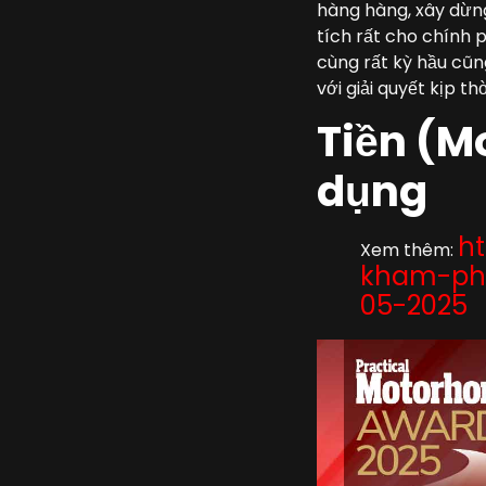
hàng hàng, xây dừng
tích rất cho chính 
cùng rất kỳ hầu cũn
với giải quyết kịp t
Tiền (M
dụng
ht
Xem thêm:
kham-pha
05-2025