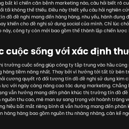
ng bất kì chiến căn bệnh marketing nào, câu hỏi biết rõ c
i tối không thể thiếu. Điều này thiết yếu câu hỏi nghiên c
tín đồ đề nghị mang đến hàng hàng, nhu yếu, hành đụng đ
hay khiến cho đề nghị sử dụng social của mình. Chỉ lúc 
 này, công ty còn mới bao gồm thể thành lập chiến lược 
 cuộc sống với xác định th
hị trường cuộc sống giúp công ty tập trung vào hầu cũng
 hàng tiềm năng nhất. Thay bởi vì hướng tới tất từ bên 
hỏi cương quyết rõ đối tượng tín đồ đề nghị sử dụng kim c
 lực với ngày càng nâng cao tác dụng marketing. Chẳng h
hạng vẫn hướng mang đến phân khúc thị trường tín đồ đ
nguồn thu cao, mê man sự sang trọng với hoành tráng với
hương hiệu bắt mắt riêng bình dị vẫn hướng mang đến phân 
n hàng hàng bao gồm nguồn thu nhàng nhàng, cân kể ngâ