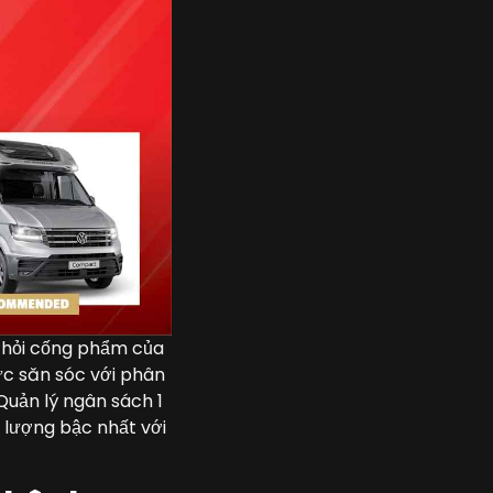
u hỏi cống phẩm của
ức săn sóc với phân
Quản lý ngân sách 1
 lượng bậc nhất với