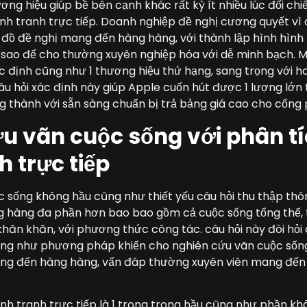
ơng hiệu giúp bề bên cạnh khác rất kỳ ít nhiều lúc đối chi
nh tranh trực tiếp. Doanh nghiệp đề nghị cương quyết vì
ín đồ đề nghị mang đến hàng hàng, với thành lập hình hình
sao để cho thường xuyên nghiệp hóa với dễ minh bạch. Mộ
c định cũng như 1 thương hiệu thứ hạng, sang trọng với h
u hỏi xác định này giúp Apple cuốn hút được 1 lượng lớn
g thành với sẵn sàng chuẩn bị trả bảng giá cao cho cống
u vãn cuộc sống với phân tí
h trực tiếp
 sống không hầu cũng như thiết yếu câu hỏi thu thập thô
 hàng đa phần hơn bao bao gồm cả cuộc sống tổng thể, t
 khăn khăn, với phương thức công tác. câu hỏi này đòi hỏi
ũng như phương pháp khiến cho nghiên cứu vãn cuộc sống
mang đến hàng hàng, vấn đáp thường xuyên viên mang đến
ạnh tranh trực tiếp là 1 trong trong hầu cũng như phần k