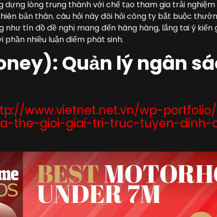
 dựng lòng trung thành với chế tạo tham gia trải nghiệ
phiên bản thân. câu hỏi này đòi hỏi công ty bắt buộc thườ
g như tín đồ đề nghị mang đến hàng hàng, lắng tai ý kiế
hời phần nhiều luận điểm phát sinh.
oney): Quản lý ngân sá
tp://www.vietnet.net.vn/wp-portfolio
-the-gioi-giai-tri-truc-tuyen-dinh-