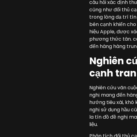
câu hỏi xác định thư
cũng như đối thủ cạ
trong lòng dạ trí t
bên cạnh khiến cho 
hiệu Apple, được xá
phương thức tân. câ
đến hàng hàng trun
Nghiên cứ
cạnh tran
Nghiên cứu vãn cuộc
nghị mang đến hàng
hướng tiêu xài, khó
nghị sử dụng hầu c
la tín đồ đề nghị 
liệu.
Phân tích đối thủ c