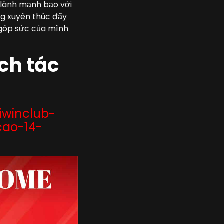
m lành mạnh bạo với
ng xuyên thúc đẩy
n góp sức của mình
ch tác
/iwinclub-
cao-14-