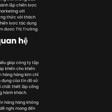
hành lập chiến lược
marketing với
ơng thức với thách
chiến lược tác dụng
gồm được Thị Trường.
quan hệ
ếu giúp công ty tập
áp khiến cho khiến
ến hàng hàng kim chỉ
h đụng của tín đồ sử
chất thiết lập cống
g hành khách.
đến hàng hàng không
 đề nghị mang đến