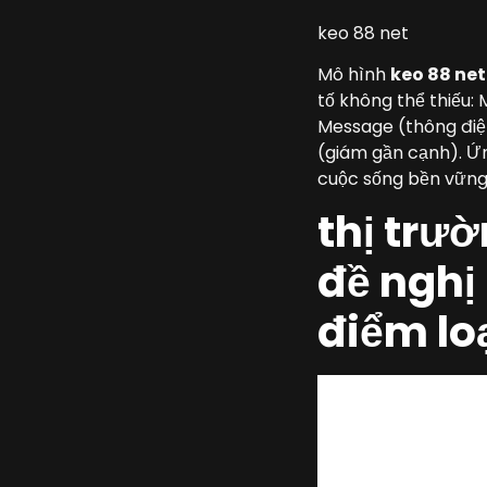
keo 88 net
Mô hình
keo 88 net
tố không thể thiếu:
Message (thông đi
(giám gần cạnh). Ứ
cuộc sống bền vững
thị trườ
đề nghị
điểm lo