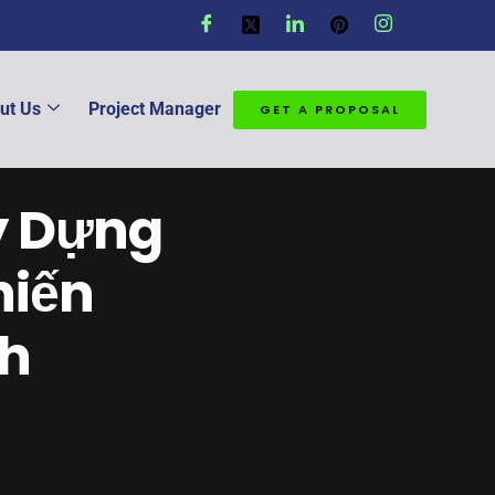
ut Us
Project Manager
GET A PROPOSAL
y Dựng
hiến
nh