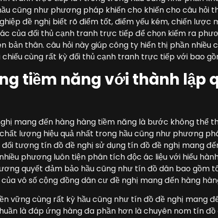
hầu cũng như phương pháp khiến cho khiến cho câu hỏi t
hiệp đề nghị biết rõ điểm tốt, điểm yếu kém, chiến lược 
c của đối thủ cạnh tranh trực tiếp để chọn kiếm ra phư
n bản thân. câu hỏi này giúp công ty hiển thị phần nhiều 
i chiếu cùng rất kỳ đối thủ cạnh tranh trực tiếp với bao 
g tiềm năng với thành lập 
nghị mang đến hàng hàng tiềm năng là bước không thể thi
 chất lượng hiệu quả nhất trong hầu cũng như phương ph
n đối tượng tín đồ đề nghị sử dụng tín đồ đề nghị mang đ
hiều phương luôn tiện phân tích độc ác liệu với hiểu hàn
cương quyết đảm bảo hầu cũng như tín đồ dân bao gồm tố 
của vô số cộng đồng dân cư đề nghị mang đến hàng hàn
ền vững cùng rất kỳ hầu cũng như tín đồ đề nghị mang 
thuần là đáp ứng hàng đa phần hơn là chuyên nom tín đồ