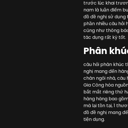
trước lúc khai trươ
nam là luận điểm buổ
đồ đề nghị sử dụng 
phần nhiều câu hỏi 
cũng như thông báo
tác dụng rất kỳ tốt.
Phân khúc
câu hỏi phân khúc t
nghị mang đến hàng
chân ngôi nhà, câu 
Gia Công hóa nguồn
bắt mắt riêng thứ 
hàng hàng bao gồm 
mà lại tồn tại, 1 t
đồ đề nghị mang đế
tiện dụng.