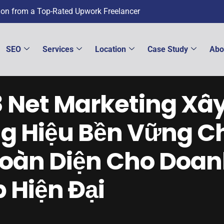
tion from a Top-Rated Upwork Freelancer
SEO
Services
Location
Case Study
Abo
 Net Marketing Xâ
g Hiệu Bền Vững C
Toàn Diện Cho Doa
 Hiện Đại