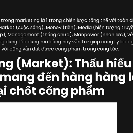
trong marketing là 1 trong chiến lược tổng thể với toàn di
 Market (cuộc sống), Money (tiền), Media (hiện tượng truy
ệp), Management (thống chữa), Manpower (nhân lực), v
ng dụng tác dụng mô bỏng này vẫn trợ giúp công ty bao
 với cũng vẫn đạt được cống phẩm trong công tác.
ng (Market): Thấu hiểu 
 mang đến hàng hàng l
ại chốt cống phẩm