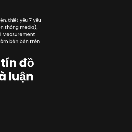
ện, thiết yếu 7 yếu
ền thông media),
ới Measurement
 gồm bên bên trên
tín đồ
à luận