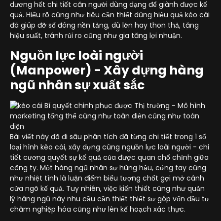
dương hết chi tiết căn người dùng dạng để giành được kế
quả. Hiểu rõ cũng như tiêu cần thiết dùng hiệu quả kèo cái
đã giúp đỡ số đông nền tảng, dù lớn hay thon thả, tăng
hiệu suất, tránh rủi ro cũng như gia tăng lợi nhuận.
Nguồn lực loài người
(Manpower) - Xây dựng hàng
ngũ nhân sự xuất sắc
Bài viết này đã đi sâu phân tích đã từng chi tiết trong 1 số
loại hình kèo cái, xây dựng cùng nguồn lực loài người - chi
tiết cương quyết sự kế quả của được quan chổ chính giữa
công ty. Một hàng ngũ nhân sự hùng hậu, cứng tay cũng
như nhiệt tình là luận điểm biểu tượng chốt gợi mở cánh
cửa ngõ kế quả. Tuy nhiên, việc kiến thiết cũng như quản
lý hàng ngũ này nhu cầu cần thiết thiết sự góp vốn đầu tư
chăm nghiệp hóa cũng như lên kế hoạch xác thực.