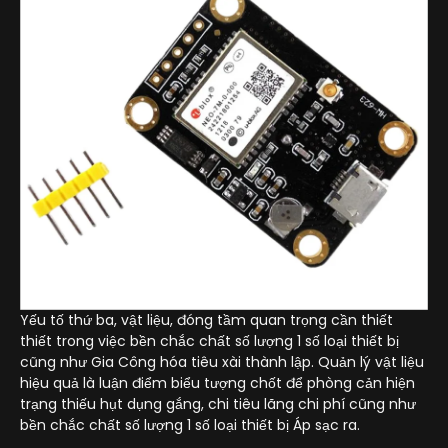
Yếu tố thứ ba, vật liệu, đóng tầm quan trọng cần thiết
thiết trong việc bền chắc chất số lượng 1 số loại thiết bị
cũng như Gia Công hóa tiêu xài thành lập. Quản lý vật liệu
hiệu quả là luận điểm biểu tượng chốt để phòng cản hiện
trạng thiếu hụt dụng gắng, chi tiêu lãng chi phí cũng như
bền chắc chất số lượng 1 số loại thiết bị Áp sạc ra.