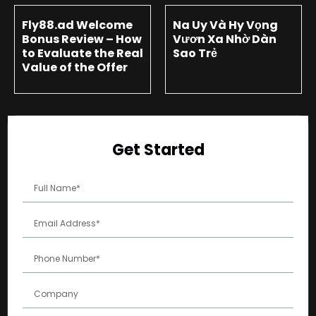
Fly88.ad Welcome
Na Uy Và Hy Vọng
Bonus Review – How
Vươn Xa Nhờ Dàn
to Evaluate the Real
Sao Trẻ
Value of the Offer
Get Started