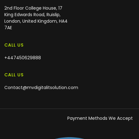
2nd Floor College House, 17
King Edwards Road, Ruislip,
London, United Kingdom, HA4
7AE
CALL US
+447450629888
CALL US
Contact@mvdigitalitsolution.com
Payment Methods We Accept