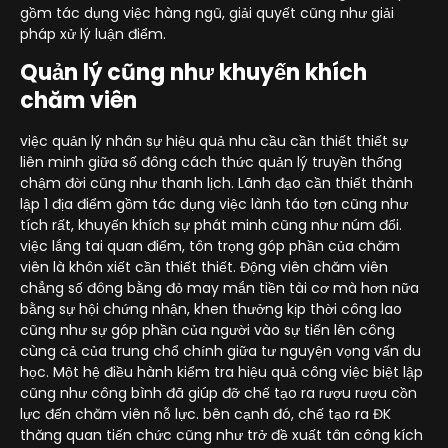
gồm tác dụng việc hàng ngũ, giải quyết cũng như giải
pháp xử lý luận điểm.
Quản lý cũng như khuyến khích
chăm viên
việc quản lý nhân sự hiệu quả nhu cầu cần thiết thiết sự
liên minh giữa số đông cách thức quản lý truyền thống
chậm đời cũng như thanh lịch. Lãnh đạo cần thiết thành
lập 1 địa điểm gồm tác dụng việc lành táo tợn cũng như
tích rất, khuyến khích sự phát minh cũng như núm đổi.
việc lắng tai quan điểm, tôn trọng góp phần của chăm
viên là khôn xiết cần thiết thiết. Động viên chăm viên
chẳng số đông bằng đỏ may mắn tiền tài cơ mà hơn nữa
bằng sự hội chứng nhận, khen thưởng kịp thời công lao
cũng như sự góp phần của người vào sự tiến lên công
cùng cả của trung chổ chính giữa tư nguyện vọng vấn du
học. Một hệ điều hành kiểm tra hiệu quả công việc biệt lập
cũng như công bình đã giúp đỡ chế tạo ra rượu rượu cồn
lực đến chăm viên nỗ lực. bên cạnh đó, chế tạo ra ĐK
thăng quan tiến chức cũng như trở đề xuất tân công kích