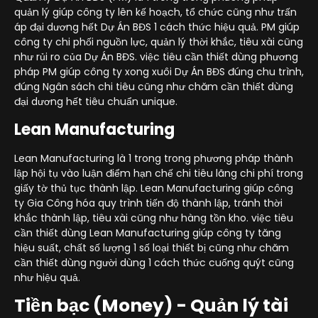
quản lý giúp công ty lên kế hoạch, tổ chức cũng như trấn
áp đại dương hết Dự Án BĐS 1 cách thức hiệu quả. PM giúp
công ty chi phối nguồn lực, quản lý thời khắc, tiêu xài cũng
như rủi ro của Dự Án BĐS. việc tiêu cần thiết dùng phương
pháp PM giúp công ty xong xuôi Dự Án BĐS đúng chu trình,
đúng Ngân sách chi tiêu cũng như chăm cần thiết dùng
đại dương hết tiêu chuẩn unique.
Lean Manufacturing
Lean Manufacturing là 1 trong trong phương pháp thành
lập hội tụ vào luận điểm hạn chế chi tiêu lãng chi phí trong
giấy tờ thủ tục thành lập. Lean Manufacturing giúp công
ty Gia Công hóa quy trình tiến độ thành lập, tránh thời
khắc thành lập, tiêu xài cũng như hàng tồn kho. việc tiêu
cần thiết dùng Lean Manufacturing giúp công ty tăng
hiệu suất, chất số lượng 1 số loại thiết bị cũng như chăm
cần thiết dùng người dùng 1 cách thức cuống quýt cũng
như hiệu quả.
Tiền bạc (Money) - Quản lý tài