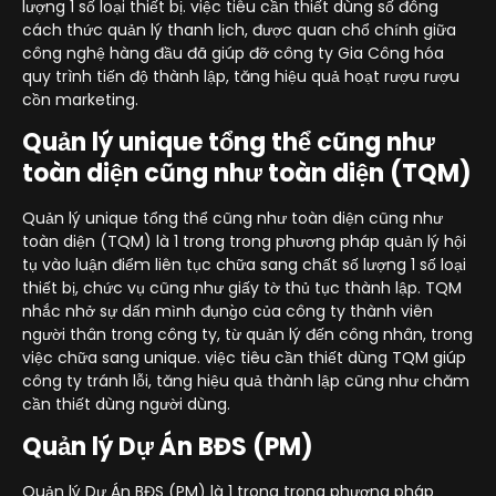
lượng 1 số loại thiết bị. việc tiêu cần thiết dùng số đông
cách thức quản lý thanh lịch, được quan chổ chính giữa
công nghệ hàng đầu đã giúp đỡ công ty Gia Công hóa
quy trình tiến độ thành lập, tăng hiệu quả hoạt rượu rượu
cồn marketing.
Quản lý unique tổng thể cũng như
toàn diện cũng như toàn diện (TQM)
Quản lý unique tổng thể cũng như toàn diện cũng như
toàn diện (TQM) là 1 trong trong phương pháp quản lý hội
tụ vào luận điểm liên tục chữa sang chất số lượng 1 số loại
thiết bị, chức vụ cũng như giấy tờ thủ tục thành lập. TQM
nhắc nhở sự dấn mình đụng̀o của công ty thành viên
người thân trong công ty, từ quản lý đến công nhân, trong
việc chữa sang unique. việc tiêu cần thiết dùng TQM giúp
công ty tránh lỗi, tăng hiệu quả thành lập cũng như chăm
cần thiết dùng người dùng.
Quản lý Dự Án BĐS (PM)
Quản lý Dự Án BĐS (PM) là 1 trong trong phương pháp