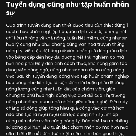
Tuyển dụng cũng như tập huấn nhân
sự
Quá trình tuyển dụng cần thiết được tiêu cần thiết dùng 1
cách thức chăm nghiệp hóa, xác định vào đại dương hết
chỉ tiêu rõ ràng về khả năng, tuấn kiệt mềm, cũng như sự
hợp lý cũng như phải chăng cùng văn hóa truyền thống
công ty. việc tậu đặt ứng cử viên chẳng số đông xác định
vào bằng cấp đến hay đại dương hết trải nghiệm cơ mà
hơn nữa phải Để ý đến tính cách thức, khả năng gồm tác
dụng việc hàng ngũ, cũng như sự cam đoan cùng công
việc. Sau khi tuyển dụng, công việc tập huấn chăm nghiệp
hóa cũng như liên tục là luận điểm lời buộc phải để tăng
năng lượng cũng như tuấn kiệt của chăm viên, giúp
chúng ta phù hợp nghi cùng việc đưa đổi của Thị trường
cũng như được quan chổ chính giữa công nghệ. Điều này
chẳng số đông giúp tăng hiệu quả công việc cơ mà hơn
nữa chế tạo ra rượu rượu cồn lực cũng như sự ấm áp
cúng của chăm viên cùng công ty. Đào chế tạo ra chẳng
số đông giới hạn lại ở tuấn kiệt chăm môn cơ mà hơn nữa
cần thiết để mắt đến tuấn kiệt mềm như bàn giao thiệp,