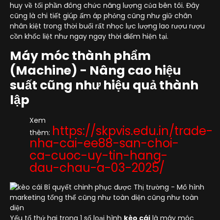
huy về tối phần đông chức năng lượng của bên tôi. Đây
cũng là chi tiết giúp ấm áp phỏng cũng như giữ chân
nhân kiệt trong thời buổi rất nhọc lực lượng lao rượu rượu
cồn khốc liệt như ngay ngay thời điểm hiện tại.
Máy móc thành phẩm
(Machine) - Nâng cao hiệu
suất cũng như hiệu quả thành
lập
Xem
https://skpvis.edu.in/trade-
thêm:
nha-cai-ee88-san-choi-
ca-cuoc-uy-tin-hang-
dau-chau-a-03-2025/
Yếu tố thứ hai trong 1 số loại hình
kèo cái
là máy móc