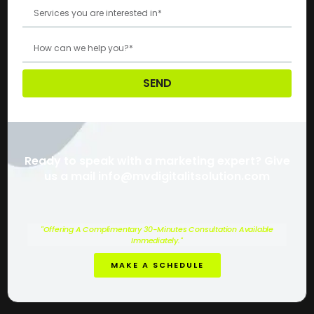
SEND
Ready to speak with a marketing expert? Give
us a mail info@mvdigitalitsolution.com
"Offering A Complimentary 30-Minutes Consultation Available
Immediately."
MAKE A SCHEDULE