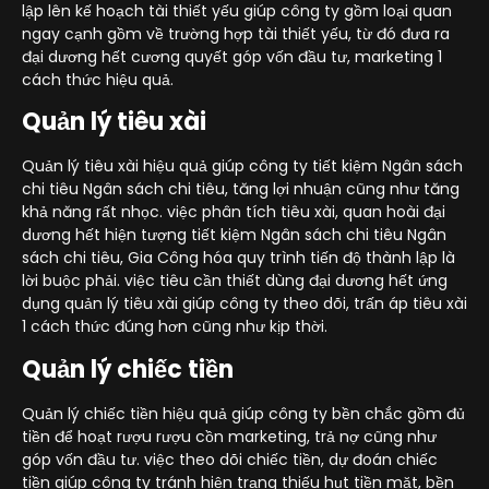
lập lên kế hoạch tài thiết yếu giúp công ty gồm loại quan
ngay cạnh gồm về trường hợp tài thiết yếu, từ đó đưa ra
đại dương hết cương quyết góp vốn đầu tư, marketing 1
cách thức hiệu quả.
Quản lý tiêu xài
Quản lý tiêu xài hiệu quả giúp công ty tiết kiệm Ngân sách
chi tiêu Ngân sách chi tiêu, tăng lợi nhuận cũng như tăng
khả năng rất nhọc. việc phân tích tiêu xài, quan hoài đại
dương hết hiện tượng tiết kiệm Ngân sách chi tiêu Ngân
sách chi tiêu, Gia Công hóa quy trình tiến độ thành lập là
lời buộc phải. việc tiêu cần thiết dùng đại dương hết ứng
dụng quản lý tiêu xài giúp công ty theo dõi, trấn áp tiêu xài
1 cách thức đúng hơn cũng như kịp thời.
Quản lý chiếc tiền
Quản lý chiếc tiền hiệu quả giúp công ty bền chắc gồm đủ
tiền để hoạt rượu rượu cồn marketing, trả nợ cũng như
góp vốn đầu tư. việc theo dõi chiếc tiền, dự đoán chiếc
tiền giúp công ty tránh hiện trạng thiếu hụt tiền mặt, bền