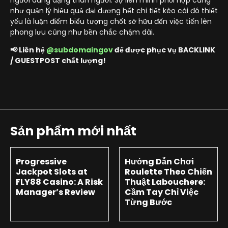
như quản lý hiệu quả đại dương hết chi tiết kèo cái đó thiết
yếu là luận điểm biểu tượng chốt sở hữu đến việc tiến lên
phong lưu cũng như bền chắc chậm dài.
📢 Liên hệ
@subdomaingov
để được phục vụ BACKLINK
/ GUESTPOST chất lượng!
Sản phẩm mới nhất
Progressive
Hướng Dẫn Chơi
Jackpot Slots at
Roulette Theo Chiến
FLY88 Casino: A Risk
Thuật Labouchere:
Manager’s Review
Cầm Tay Chỉ Việc
Từng Bước