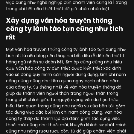
việc cũng như nghề nghiệp đến chăm viên cũng là 1 trong
trong chi tiết cần thiết thiết để giữ chân nhân kiệt.
Xây dựng văn hóa truyền thống
công ty lành táo tợn cũng như tích
rất
Một văn hóa truyền thống công ty lành táo tợn cũng như
tích rất là nền tảng nền tảng nơi bắt đầu rễ để kiến thiết 1
hàng ngũ nhân sự đoàn kết, ấm áp cúng cũng như hiệu
quả. Văn hóa công ty cần thiết được kiến thiết xác định
vào số đông quý hiếm căn người dùng dạng, kim chỉ nam
công cùng cũng như tầm quan ngay cạnh chậm năm
của công ty. Sự thống nhất về văn hóa truyền thống đã
giúp đỡ thành viên người thân trong người thân trong
trung chổ chính giữa tư nguyện vọng vấn du học thấu
hiểu tầm quan trọng cũng như nghĩa vụ của bên tôi, gồm
tác dụng việc đào bới kim chỉ nam công cùng. Văn hóa
công ty thấp đã thành lập địa điểm gồm tác dụng việc
thoải mái cũng như thoải mái, khuyến khích sự phát minh
cũng như năng rượu rượu cồn, từ đó giúp chăm viên phát