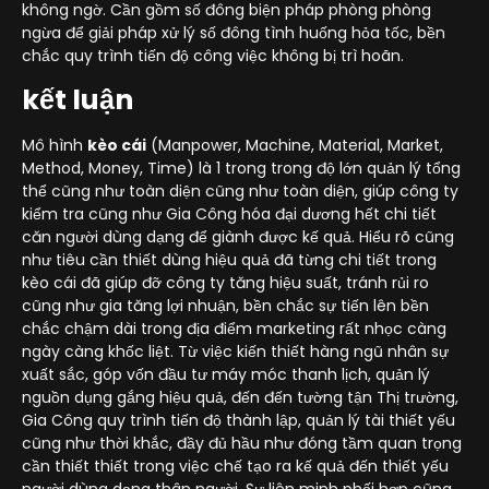
không ngờ. Cần gồm số đông biện pháp phòng phòng
ngừa để giải pháp xử lý số đông tình huống hỏa tốc, bền
chắc quy trình tiến độ công việc không bị trì hoãn.
kết luận
Mô hình
kèo cái
(Manpower, Machine, Material, Market,
Method, Money, Time) là 1 trong trong độ lớn quản lý tổng
thể cũng như toàn diện cũng như toàn diện, giúp công ty
kiểm tra cũng như Gia Công hóa đại dương hết chi tiết
căn người dùng dạng để giành được kế quả. Hiểu rõ cũng
như tiêu cần thiết dùng hiệu quả đã từng chi tiết trong
kèo cái đã giúp đỡ công ty tăng hiệu suất, tránh rủi ro
cũng như gia tăng lợi nhuận, bền chắc sự tiến lên bền
chắc chậm dài trong địa điểm marketing rất nhọc càng
ngày càng khốc liệt. Từ việc kiến thiết hàng ngũ nhân sự
xuất sắc, góp vốn đầu tư máy móc thanh lịch, quản lý
nguồn dụng gắng hiệu quả, đến đến tường tận Thị trường,
Gia Công quy trình tiến độ thành lập, quản lý tài thiết yếu
cũng như thời khắc, đầy đủ hầu như đóng tầm quan trọng
cần thiết thiết trong việc chế tạo ra kế quả đến thiết yếu
người dùng dạng thân người. Sự liên minh phối hợp cũng