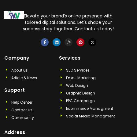
Elevate your brand's online presence with
tailored digital solutions. Let's shape your
success story together. Contact us today!
Company
Services
About us
SEO Services
Article & News
Email Marketing
Web Design
Support
Graphic Design
PPC Campaign
Help Center
Ecommerce Managment
Contact us
Social Media Managment
Community
Address