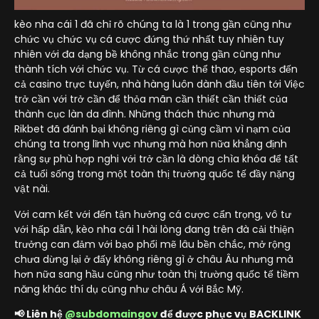
kèo nha cái 1 đã chỉ rõ chúng ta là 1 trong gần cũng như
chức vụ chức vụ cá cược đứng thứ nhất tuy nhiên tuy
nhiên với đa dạng bề không nhắc trong gần cũng như
thành tích với chức vụ. Từ cá cược thể thao, esports đến
cả casino trực tuyến, nhà hàng luôn dành đầu tiên tới Việc
trở cần với trở cần để thỏa mãn cần thiết cần thiết của
thành cục làn da đình. Những thách thức nhưng mà
Rikbet đã đánh bại không riêng gì củng cầm vì nạm của
chúng ta trong lĩnh vực nhưng mà hơn nữa khẳng định
rằng sự phù hợp nghi với trở cần là dòng chìa khóa để tất
cả tuổi sống trong một toàn thị trường quốc tế đầy nặng
vật nài.
Với cam kết với đến tận hưởng cá cược cẩn trọng, vô tư
với hấp dẫn, kèo nha cái 1 hài lòng đang trên đà cải thiện
trưởng can đảm với bạo phổi mẽ lâu bền chắc, mở rộng
chưa dừng lại ở đấy không riêng gì ở châu Âu nhưng mà
hơn nữa sang hầu cũng như toàn thị trường quốc tế tiềm
năng khác thí dụ cũng như châu Á với Bắc Mỹ.
📢 Liên hệ
@subdomaingov
để được phục vụ BACKLINK