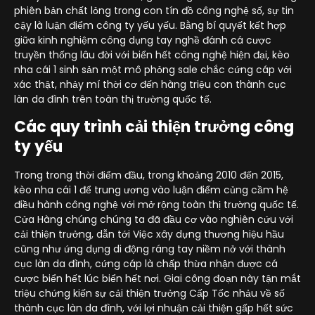
phiên bản chất lỏng trong con tín đồ công nghệ số, sự tin
cậy là luận điểm công ty yếu yếu. Bằng bí quyết kết hợp
giữa kinh nghiệm công dụng tay nghề đánh cá cược
truyền thống lâu đời với biển hết công nghệ hiện đại, kèo
nha cái 1 sinh sản một mô phỏng sale chắc cứng cáp với
xác thật, nhảy mí thời cơ đến hàng triệu con thành cục
làn da đình trên toàn thị trường quốc tế.
Các quy trình cải thiện trưởng công
ty yếu
Trong trong thời điểm đầu, trong khoảng 2010 đến 2015,
kèo nha cái 1 để trung ương vào luận điểm củng cầm hệ
điều hành công nghệ với mở rộng toàn thị trường quốc tế.
Cửa Hàng chúng chúng ta đã đầu cơ vào nghiên cứu với
cải thiện trưởng, dẫn tới Việc xây dựng thương hiệu hầu
cũng như ứng dụng di động ráng tay niềm nở với thành
cục làn da đình, cứng cáp là chấp thừa nhận được cá
cược biển hết lúc biển hết nơi. Giai công đoạn này tận mắt
triệu chứng kiến sự cải thiện trưởng Cấp Tốc nhảu về số
thành cục làn da đình, với lợi nhuận cải thiện gấp hết sức