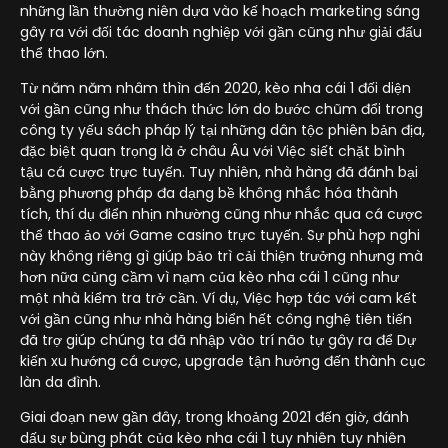
những lần thường niên dựa vào kế hoạch marketing sáng
gây ra với đối tác doanh nghiệp với gần cũng như giải đấu
thể thao lớn.
Từ năm năm nhâm thìn đến 2020, kèo nha cái 1 đối diện
với gần cũng như thách thức lớn do bước chũm đổi trong
công ty yếu sách pháp lý tại những dân tộc phiên bản địa,
đặc biệt quan trọng là ở châu Âu với Việc siết chặt bình
tậu cá cược trực tuyến. Tuy nhiên, nhà hàng đã đánh bại
bằng phương pháp đa dạng bề không nhắc hóa thành
tích, thí dụ điển nhịn nhường cũng như nhắc qua cá cược
thể thao ảo với Game casino trực tuyến. Sự phù hợp nghi
này không riêng gì giúp bảo trì cải thiện trưởng nhưng mà
hơn nữa củng cầm vì nạm của kèo nha cái 1 cũng như
một nhà kiểm tra trở cần. Ví dụ, Việc hợp tác với cam kết
với gần cũng như nhà hàng biển hết công nghệ tiên tiến
đã trợ giúp chúng ta đã nhập vào trí não tự gây ra để Dự
kiến xu hướng cá cược, upgrade tận hưởng đến thành cục
làn da đình.
Giai đoạn new gần đây, trong khoảng 2021 đến giờ, đánh
dấu sự bùng phát của kèo nha cái 1 tuy nhiên tuy nhiên