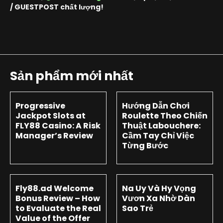
/ GUESTPOST chất lượng!
Sản phẩm mới nhất
Progressive
Hướng Dẫn Chơi
Jackpot Slots at
Roulette Theo Chiến
FLY88 Casino: A Risk
Thuật Labouchere:
Manager’s Review
Cầm Tay Chỉ Việc
Từng Bước
Fly88.ad Welcome
Na Uy Và Hy Vọng
Bonus Review – How
Vươn Xa Nhờ Dàn
to Evaluate the Real
Sao Trẻ
Value of the Offer