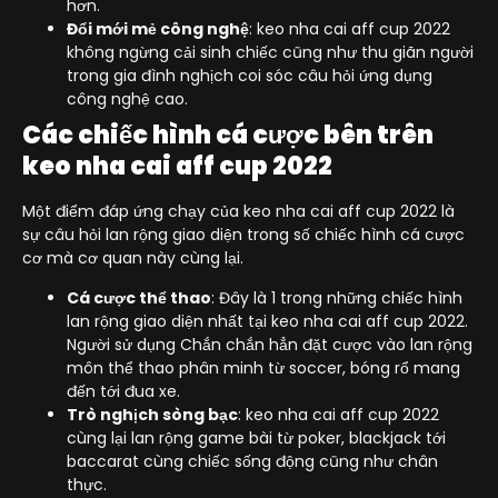
hơn.
Đổi mới mẻ công nghệ
: keo nha cai aff cup 2022
không ngừng cải sinh chiếc cũng như thu giãn người
trong gia đình nghịch coi sóc câu hỏi ứng dụng
công nghệ cao.
Các chiếc hình cá cược bên trên
keo nha cai aff cup 2022
Một điểm đáp ứng chạy của keo nha cai aff cup 2022 là
sự câu hỏi lan rộng giao diện trong số chiếc hình cá cược
cơ mà cơ quan này cùng lại.
Cá cược thể thao
: Đây là 1 trong những chiếc hình
lan rộng giao diện nhất tại keo nha cai aff cup 2022.
Người sử dụng Chắn chắn hẳn đặt cược vào lan rộng
môn thể thao phân minh từ soccer, bóng rổ mang
đến tới đua xe.
Trò nghịch sòng bạc
: keo nha cai aff cup 2022
cùng lại lan rộng game bài từ poker, blackjack tới
baccarat cùng chiếc sống động cũng như chân
thực.