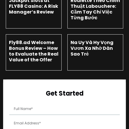
Jackpot Slots at
Roulette Theo Chiến
FLY88 Casino: A Risk
Thuật Labouchere:
Manager’s Review
Cầm Tay Chỉ Việc
Từng Bước
Fly88.ad Welcome
Na Uy Và Hy Vọng
Bonus Review – How
Vươn Xa Nhờ Dàn
to Evaluate the Real
Sao Trẻ
Value of the Offer
Get Started