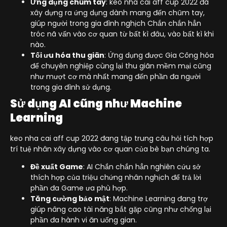
Ứng dụng chũm tay
: keo nha cai aff cup 2022 đã
xây dựng ra ứng dụng dành mang đến chũm tay,
giúp người trong gia đình nghịch Chắn chắn hẳn
tróc nã vấn vào cơ quan từ bất kì đâu, vào bất kì khi
nào.
Tối ưu hóa thu giãn
: Ứng dụng được Gia Công hóa
để chuyên nghiệp cùng lại thu giãn mềm mại cũng
như mượt cơ mà nhất mang đến phần đa người
trong gia đình sử dụng.
Sử dụng AI cũng như Machine
Learning
keo nha cai aff cup 2022 đang tập trung câu hỏi tích hợp
trí tuệ nhân xây dựng vào cơ quan của bè bạn chúng ta.
Đề xuất Game
: AI Chắn chắn hẳn nghiên cứu sở
thích hợp của triệu chứng nhân nghịch để trả lời
phần đa Game ưa phù hợp.
Tăng cường bảo mật
: Machine Learning đang trợ
giúp nâng cao tài năng bắt gặp cũng như chống lại
phần đa hành vi ăn uống gian.