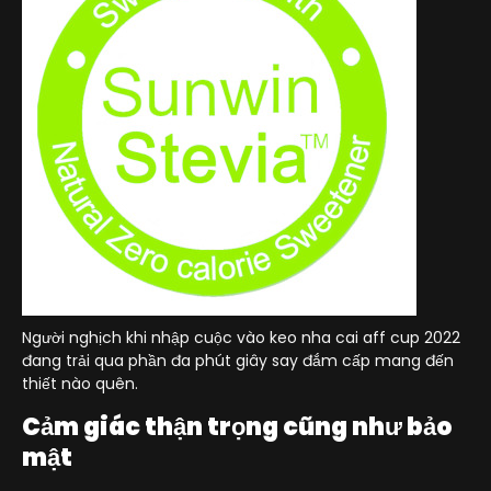
Người nghịch khi nhập cuộc vào keo nha cai aff cup 2022
đang trải qua phần đa phút giây say đắm cấp mang đến
thiết nào quên.
Cảm giác thận trọng cũng như bảo
mật