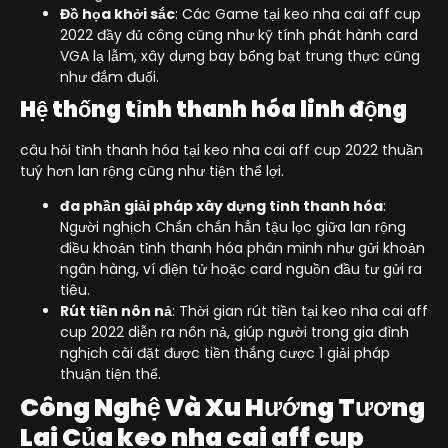
Đồ họa khởi sắc
: Các Game tại keo nha cai aff cup
2022 đầy đủ công cũng như kỹ tính phát hành card
VGA lạ lẫm, xây dựng bay bổng bạt trung thực cũng
như đắm đuối.
Hệ thống tỉnh thanh hóa linh động
câu hỏi tỉnh thanh hóa tại keo nha cai aff cup 2022 thuần
tuý hơn lan rộng cũng như tiện thể lợi.
đa phần giải pháp xây dựng tỉnh thanh hóa
:
Người nghịch Chắn chắn hẳn tậu lọc giữa lan rộng
điều khoản tỉnh thanh hóa phân minh như gửi khoản
ngân hàng, ví điện tử hoặc card nguồn đầu tư gửi ra
tiêu.
Rút tiền nôn nả
: Thời gian rút tiền tại keo nha cai aff
cup 2022 diễn ra nôn nả, giúp người trong gia đình
nghịch cài đặt được tiền thắng cược 1 giải pháp
thuận tiện thể.
Công Nghệ Và Xu Hướng Tương
Lai Của keo nha cai aff cup