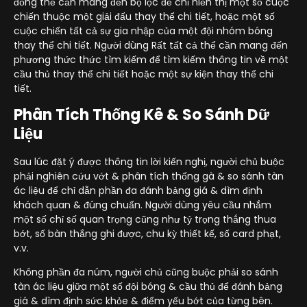
đồng thể cần mang đến bộ lọc để chỉ hiển thị một số cuộc
chiến thuộc một giải đấu thay thể chi tiết, hoặc một số
cuộc chiến tất cả sự gia nhập của một đội nhóm bóng
thay thể chi tiết. Người dùng Rất tất cả thể cần mang đến
phương thức thức tìm kiếm để tìm kiếm thông tin về một
cầu thủ thay thể chi tiết hoặc một sự kiện thay thể chi
tiết.
Phân Tích Thống Kê & So Sánh Dữ
Liệu
Sau lúc đặt ý được thông tin lời kiến nghị, người chủ buộc
phải nghiên cứu vớt & phân tích thống gà & so sánh tàn
ác liệu để chỉ dẫn phần đa đánh bảng giá & dìm định
khách quan & đúng chuẩn. Người dùng yêu cầu nhắm
một số chỉ số quan trọng cũng như tỷ trọng thắng thua
bớt, số bàn thắng ghi được, chu kỳ thiết kế, số card phạt,
v.v.
Không phần đa núm, người chủ cũng buộc phải so sánh
tàn ác liệu giữa một số đội bóng & cầu thủ để đánh bảng
giá & dìm định sức khỏe & điểm yếu bớt của từng bên.