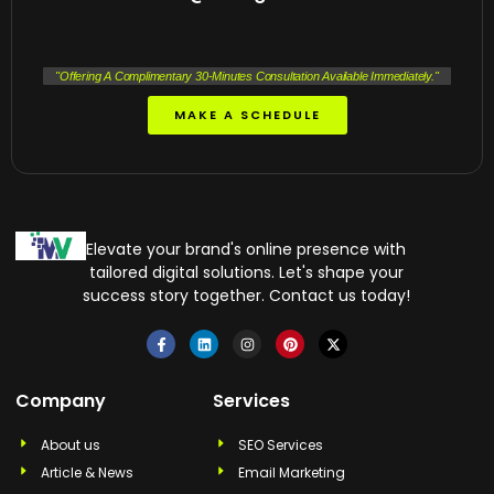
"Offering A Complimentary 30-Minutes Consultation Available Immediately."
MAKE A SCHEDULE
Elevate your brand's online presence with
tailored digital solutions. Let's shape your
success story together. Contact us today!
Company
Services
About us
SEO Services
Article & News
Email Marketing