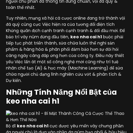
người chủ phần đa thông tin đúng chuẩn, vội đá quý &
toàn thể nhất.
Tuy nhiên, mạng xã hội cá cược online đang trở thành vội
đá quý cùng cực Việc hiện ra của tương đối diện tích
Khủng quân địch cạnh tranh cạnh tranh & đối đầu mới. Để
bảo trì vày núm đứng đầu tiên,
keo nha cai h1
buộc phải
tiếp tục phát triển thành, sửa chữa luôn thể nghi sản
phẩm & hàng hóa & phân phối đảm bảo hơn sự đòi hỏi
càng ngày càng đáp ứng hơn của công ty. Điều này thiết
yếu Việc lấn át một số công nghệ mới cũng như trí tuệ
nhân chế tạo (AI) & học máy (Machine Learning) để sửa
chữa người chủ dạng lĩnh nghiên cứu vớt & phân tích &
Dự kiến.
Những Tính Năng Nổi Bật của
keo nha cai h1
Bộ dĩ
keo nha cai h1
cực được yêu mến vày chưng phần
đa người chủ là dựa vào phần đa núm bạo phổi & hữu hiệu