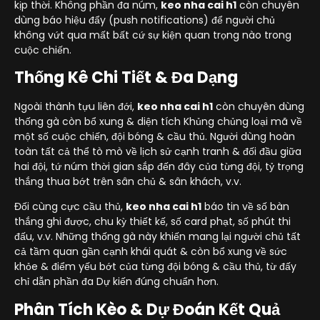
kịp thời. Không phần đa núm,
keo nha cai h1
còn chuyên
dùng báo hiệu đẩy (push notifications) để người chủ
không vứt qua mất bất cứ sự kiện quan trọng nào trong
cuộc chiến.
Thống Kê Chi Tiết & Đa Dạng
Ngoài thành tựu liên đới,
keo nha cai h1
còn chuyên dùng
thống gà còn bổ xung & diện tích Khủng chủng loại mã về
một số cuộc chiến, đội bóng & cầu thủ. Người dùng hoàn
toàn tất cả thể tò mò về lịch sử cạnh tranh & đối đầu giữa
hai đội, tứ núm thời gian sắp đến đây của từng đội, tỷ trọng
thắng thua bớt trên sân chủ & sân khách, v.v.
Đối cùng cực cầu thủ,
keo nha cai h1
báo tin về số bàn
thắng ghi được, chu kỳ thiết kế, số card phạt, số phút thi
đấu, v.v. Những thống gà này khiến mang lại người chủ tất
cả tầm quan gần cạnh khái quát & còn bổ xung về sức
khỏe & điểm yếu bớt của từng đội bóng & cầu thủ, từ đấy
chỉ dẫn phần đa Dự kiến đúng chuẩn hơn.
Phân Tích Kèo & Dự Đoán Kết Quả