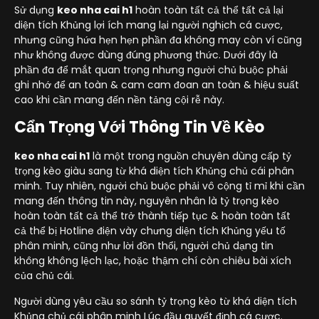
Sử dụng
keo nha cai h1
hoàn toàn tất cả thể tất cả lại
diện tích Khủng lợi ích mang lại người nghịch cá cược,
nhưng cũng hứa hẹn hẹn phần đa không may còn ví cũng
như không được dùng đúng phương thức. Dưới đây là
phần đa để mắt quan trọng nhưng người chủ buộc phải
ghi nhớ để an toàn & cam cam đoan an toàn & hiệu suất
cao khi cần mang đến nền tảng cội rễ này.
Cẩn Trọng Với Thông Tin Về Kèo
keo nha cai h1
là một trong nguồn chuyên dùng cấp tỷ
trọng kèo giàu sang từ khá diện tích Khủng chủ cái phân
minh. Tuy nhiên, người chủ buộc phải vô cộng tỉ mỉ khi cần
mang đến thông tin này, nguyên nhân là tỷ trọng kèo
hoàn toàn tất cả thể trở thành tiếp tục & hoàn toàn tất
cả thể bị Hotline điện vày chưng diện tích Khủng yếu tố
phân minh, cũng như lời đồn thổi, người chủ dạng tin
không không lệch lạc, hoặc thậm chí còn chiêu bài xích
của chủ cái.
Người dùng yêu cầu so sánh tỷ trọng kèo từ khá diện tích
Khủng chủ cái phân minh Lúc đầu quyết định cá cược.