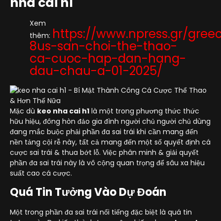
nha cai h1
Xem
https://www.npress.gr/gree
thêm:
8us-san-choi-the-thao-
ca-cuoc-hap-dan-hang-
dau-chau-a-01-2025/
Mặc dù
keo nha cai h1
là một trong phương thức thức
hữu hiệu, đông hòn đảo gia đình người chủ người chủ dùng
đang mắc buộc phải phần đa sai trái khi cần mang đến
nền tảng cội rễ này, tất cả mang đến một số quyết định cá
cược sai trái & thua bớt lỗ. Việc phân minh & giải quyết
phần đa sai trái này là vô cộng quan trọng để sâu xa hiệu
suất cao cá cược.
Quá Tin Tưởng Vào Dự Đoán
Một trong phần đa sai trái nổi tiếng đặc biệt là quá tin