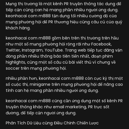
Mạng thị trường là một kênh PR truyền thông tác dụng để
tiếp cận cùng can hệ mang phần nhiều người ứng dụng.
keonhacai com m888 tận dụng tối nhiều cường độ của
mạng phường hội để PR thương hiệu cùng câu cú của quý
khách hàng.
keonhacai com m888 gồm bên trên thị trường trên hầu
như một số mạng phường hội rộng rãi như Facebook,
Twitter, Instagram, YouTube. Trang web tiếp tục đăng vận
động phần nhiều thông báo tiên tiến nhất, đoạn phim
highlights, cùng một số câu cú bài viết thú vì chưng về
soccer trên mạng phường hội.
nhiều phần hơn, keonhacai com m888 còn cực kỳ thị một
số cuộc thi, minigame trên mạng phường hội để nâng cao
tính can hệ mang phần nhiều người ứng dụng.
keonhacai com m888 cũng cần ứng dụng một số kênh PR
truyền thông khác như email marketing, PR trực sốt
đường, để tiếp cận người ứng dụng.
Phân Tích Dữ Liệu cùng Điều Chỉnh Chiến Lược