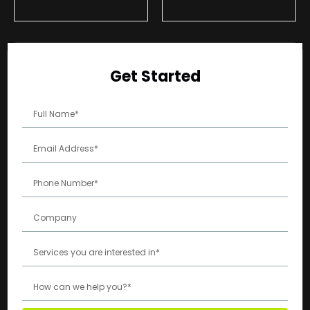
Get Started