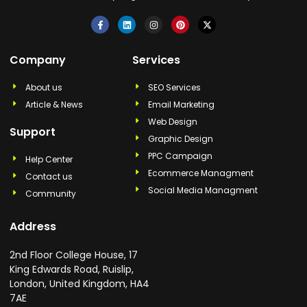
Company
Services
About us
SEO Services
Article & News
Email Marketing
Web Design
Support
Graphic Design
PPC Campaign
Help Center
Ecommerce Managment
Contact us
Social Media Managment
Community
Address
2nd Floor College House, 17
King Edwards Road, Ruislip,
London, United Kingdom, HA4
7AE