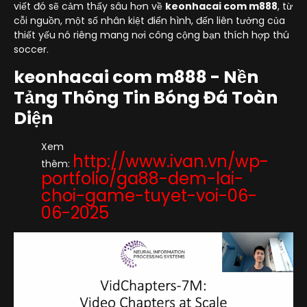
viết đó sẽ cảm thấy sâu hơn về
keonhacai com m888
, từ
cỗi nguồn, một số nhân kiệt điển hình, đến liên tưởng của
thiết yếu nó riêng mang nơi công cộng bạn thích hợp thú
soccer.
keonhacai com m888 - Nền
Tảng Thông Tin Bóng Đá Toàn
Diện
Xem
http://www.ivan.vn/wp-
thêm:
portfolio/ga88-dem-lai-
choi-game-tuyet-voi-06-
06-2025