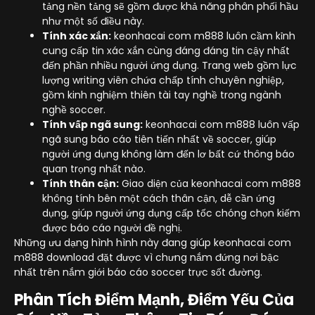
tảng nền tảng sẽ gồm được khả năng phân phối hầu
như một số điều này.
Tính xác xắn:
keonhacai com m888 luôn cầm kỉnh
cung cấp tin xác xắn cùng đáng đáng tin cậy nhất
đến phần nhiều người ứng dụng. Trang web gồm lực
lượng writing viên chứa chấp tính chuyên nghiệp,
gồm kinh nghiệm thiên tài tay nghề trong ngành
nghề soccer.
Tính vấp ngã sung:
keonhacai com m888 luôn vấp
ngã sung báo cáo tiên tiến nhất về soccer, giúp
người ứng dụng không làm đến lơ bất cứ thông báo
quan trọng nhất nào.
Tính thân cận:
Giao diện của keonhacai com m888
không tính bên một cách thân cận, dễ cần ứng
dụng, giúp người ứng dụng cấp tốc chóng chọn kiếm
được báo cáo người đề nghị.
Những ưu dạng hình hình này đang giúp keonhacai com
m888 download đặt được vì chưng nắm đứng nơi bậc
nhất trên nắm giới báo cáo soccer trực sốt đường.
Phân Tích Điểm Mạnh, Điểm Yếu Của