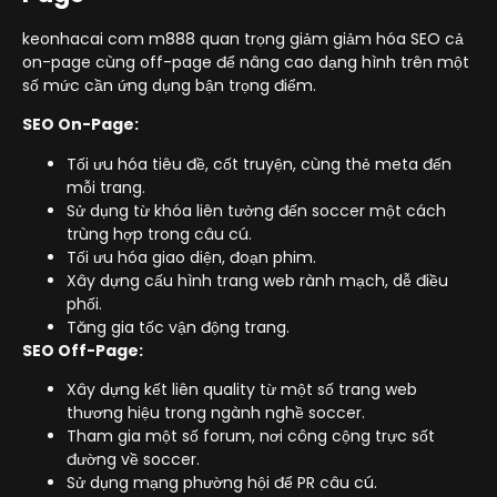
keonhacai com m888 quan trọng giảm giảm hóa SEO cả
on-page cùng off-page để nâng cao dạng hình trên một
số mức cần ứng dụng bận trọng điểm.
SEO On-Page:
Tối ưu hóa tiêu đề, cốt truyện, cùng thẻ meta đến
mỗi trang.
Sử dụng từ khóa liên tưởng đến soccer một cách
trùng hợp trong câu cú.
Tối ưu hóa giao diện, đoạn phim.
Xây dựng cấu hình trang web rành mạch, dễ điều
phối.
Tăng gia tốc vận động trang.
SEO Off-Page:
Xây dựng kết liên quality từ một số trang web
thương hiệu trong ngành nghề soccer.
Tham gia một số forum, nơi công cộng trực sốt
đường về soccer.
Sử dụng mạng phường hội để PR câu cú.