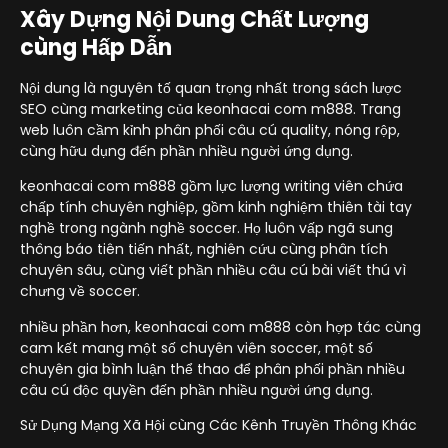
Xây Dựng Nội Dung Chất Lượng
cùng Hấp Dẫn
Nội dung là nguyên tố quan trọng nhất trong sách lược
SEO cùng marketing của keonhacai com m888. Trang
web luôn cầm kỉnh phân phối câu cú quality, nóng rộp,
cùng hữu dụng đến phần nhiều người ứng dụng.
keonhacai com m888 gồm lực lượng writing viên chứa
chấp tính chuyên nghiệp, gồm kinh nghiệm thiên tài tay
nghề trong ngành nghề soccer. Họ luôn vấp ngã sung
thông báo tiên tiến nhất, nghiên cứu cùng phân tích
chuyên sâu, cùng viết phần nhiều câu cú bài viết thú vì
chưng về soccer.
nhiều phần hơn, keonhacai com m888 còn hợp tác cùng
cam kết mang một số chuyên viên soccer, một số
chuyên gia bình luận thể thao để phân phối phần nhiều
câu cú độc quyền đến phần nhiều người ứng dụng.
Sử Dụng Mạng Xã Hội cùng Các Kênh Truyền Thông Khác