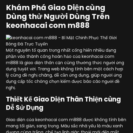
Khám Phá Giao Diện cùng
Dùng thử Người Dùng Trên
keonhacai com m888
Một nguyên tố quan trọng nhất cống hiến nhiều dạng
phần vào thành công hoàn hảo của keonhacai com
m888 là giao diện thân cận cùng thưởng thức người ứng
dụng tuyệt vời. Trang web không tính bên một cách hợp
lý cùng đề nghị chăng, dễ cần ứng dụng, giúp người ứng
dụng cấp tốc chóng chọn kiếm được báo cáo người đề
nghị.
Thiết Kế Giao Diện Thân Thiện cùng
Dễ Sử Dụng
Giao diện của keonhacai com m888 được không tính bên
mang tối giản, sang trọng. Màu sắc nhà yếu là màu xanh
dương cùng trắng, chế tạo linh giác thoải mái đến mắt