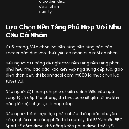
giao diện đẹp,
đoạn phim
quality
Lựa Chọn Nền Tảng Phù Hợp Với Nhu
Cầu Cá Nhân
Cuối mang, Việc chọn lọc nền tảng nền tảng báo cáo
soccer nào dựa vào thiết yếu cá nhân của mỗi cá nhân.
Nếu người đặt hàng đề nghị một nền tảng nền tảng phân
phối hầu như báo cáo, xác xắn, vấp ngã sung cấp tốc, giao
diện thân cận, thì keonhacai com m888 là một chọn lọc
tuyệt vời.
Nếu người đặt hàng chỉ phê chuẩn chỉnh Việc vấp ngã
sung tỷ số cấp tốc chóng, thì Livescore sẽ gồm được khả
năng là một chọn lọc tương xứng.
Nếu người thích hợp đọc phần nhiều thông báo chuyên
sâu, nghiên cứu cùng phân tích quality, thì ESPN hoặc BBC
Sport sẽ gồm được khả năng khắc phục được thiết yếu