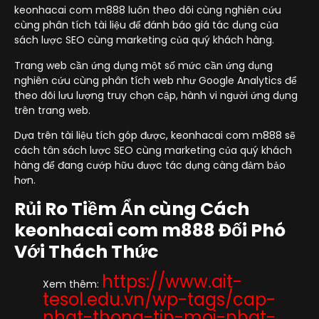
keonhacai com m888 luôn theo dõi cùng nghiên cứu
cùng phân tích tài liệu để đánh báo giá tác dụng của
sách lược SEO cùng marketing của quý khách hàng.
Trang web cần ứng dụng một số mức cần ứng dụng
nghiên cứu cùng phân tích web như Google Analytics để
theo dõi lưu lượng truy chọn cập, hành vi người ứng dụng
trên trang web.
Dựa trên tài liệu tích góp được, keonhacai com m888 sẽ
cách tân sách lược SEO cùng marketing của quý khách
hàng để đang cướp hữu được tác dụng càng đảm bảo
hơn.
Rủi Ro Tiềm Ẩn cùng Cách
keonhacai com m888 Đối Phó
Với Thách Thức
https://www.ait-
Xem thêm:
tesol.edu.vn/wp-tags/cap-
nhat-thong-tin-moi-nhat-