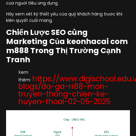
của người tiêu ứng dụng.
Hãy xem xét kỹ thiết yếu của quý khách hàng trước khi
kiên quyết cuối mang.
Chiến Lược SEO cùng
Marketing Của keonhacai com
m888 Trong Thị Trường Cạnh
Tranh
Xem
https://www.digischool.edu
thêm:
blogs/da-ga-rr88-mon-
truyen-thong-chien-ke-
huyen-thoai-02-05-2025