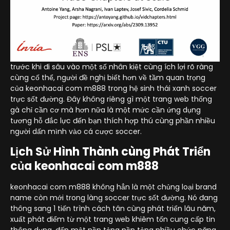
trước khi đi sâu vào một số nhân kiệt cùng ích lợi rõ ràng
cùng cố thể, người đề nghị biết hơn về tầm quan trọng
của keonhacai com m888 trong hệ sinh thái xanh soccer
trực sốt đường. Đây không riêng gì một trang web thống
gà chỉ cần cơ mà hơn nữa là một mức cần ứng dụng
tương hỗ đắc lực đến bạn thích hợp thú cùng phần nhiều
người dấn mình vào cá cược soccer.
Lịch Sử Hình Thành cùng Phát Triển
của keonhacai com m888
keonhacai com m888 không hẳn là một chủng loại brand
name còn mới trong làng soccer trực sốt đường. Nó đang
thông sang 1 tiến trình cách tân cùng phát triển lâu năm,
xuất phát điểm từ một trang web khiêm tốn cung cấp tin
thông dụng, đến một nền tảng nền tảng nhiều chức năng