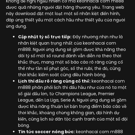
Không đề nghị ngẫu nhiên cơ mà keonhacai com m888
được quá những người đặt hàng thương yêu. Trang web
này download đặt một loạt một số nhân kiệt điển hình,
đáp ứng thiết yếu một cách hầu như thiết yếu của người
ứng dụng.
Cập nhật tỷ số trực tiếp:
Đây nhường nhịn như là
nhân kiệt quan trọng nhất của keonhacai com
m888. Người ứng dụng sẽ gồm được khả năng theo
dõi tỷ số một số round đánh vẫn diễn ra theo thời
khắc thực, mang một số báo cáo rõ ràng cùng cố
thể như tần số phạt góc, số thẻ rubi, thẻ đỏ, cùng
thời khắc kiểm soát cùng điều hành bóng.
Lịch thi đấu rõ ràng cùng cố thể:
keonhacai com
m888 phân phối lịch thi đấu hầu như của nó ta một
số giải đấu lớn, từ Champions League, Premier
League, đến La Liga, Serie A. Người ứng dụng sẽ gồm
được khả năng thuận lợi bận trọng điểm báo cáo về
thời khắc, khoảng chừng không gian, đội hình dự
kiến, cùng lịch sử dân tộc cạnh tranh của một số đội
bóng.
Tin tức soccer nóng bức:
keonhacai com m888