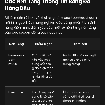
Các Nền Tảng Thông Tin Bóng Đá
Hàng Đầu
Để làm đến rõ hơn về vì chưng nắm của keonhacai com
m888, người hãy mang nghiên cứu cùng phân tích tính
năng điển hình, điểm yếu của một số nền tảng nền tảng
báo cáo soccer đứng top ngày nay.
Nền Tảng
Điểm Mạnh
Điểm Yếu
keonhacai
Toàn diện, xác
Đôi khi PR mở cửa ngõ
com
xắn, vấp ngã
gây cực nhọc chịu
m888
sung cấp tốc,
đựng đựng
giao diện thân
cận, tương hỗ
nhiều tiếng đề
cập
Livescore
Tốc độ vấp ngã
Ít báo cáo rõ ràng
sung tỷ số cấp
cùng cố thể về round
tốc, giao diện
đánh, PR những
đơn giản cùng