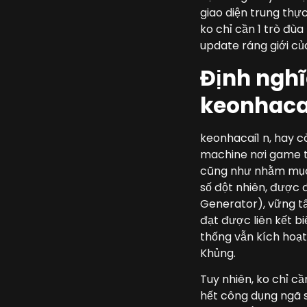
giao diện trung thự
ko chỉ cần 1 trò đù
update ráng giới củ
Định nghĩ
keonhaca
keonhacai1 n, hay c
machine nơi game t
cũng như nhằm mục 
số đột nhiên, được 
Generator), vững tấ
đạt được liên kết b
thống vẫn kích hoạt 
Khủng.
Tuy nhiên, ko chỉ câ
hết công dụng ngã s