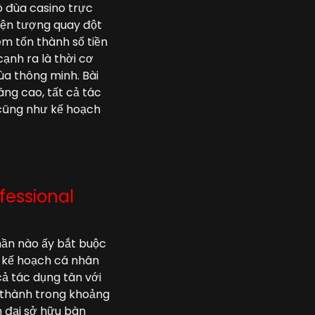
ò đùa casino trực
hiện tượng quay đột
êm tốn thành số tiền
cạnh ra là thời cơ
a thông minh. Bài
ng cao, tất cả tác
cũng như kế hoạch
fessional
phần nào ấy bắt buộc
ữu kế hoạch cá nhân
ả tác dụng tân với
n thành trong khoảng
 đại sở hữu bàn