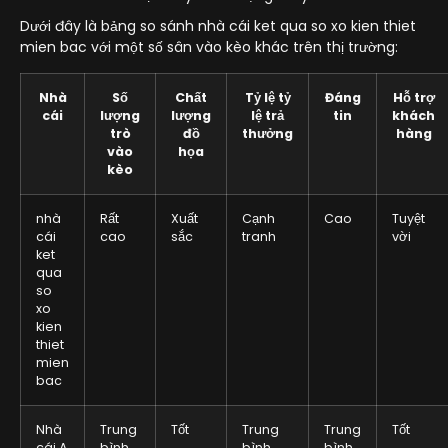
Dưới đây là bảng so sánh nhà cái ket qua so xo kien thiet
mien bac với một số sân vào kèo khác trên thị trường:
Nhà
Số
Chất
Tỷ lệ tỷ
Đáng
Hỗ trợ
cái
lượng
lượng
lệ trả
tin
khách
trò
đồ
thưởng
hàng
vào
họa
kèo
nhà
Rất
Xuất
Cạnh
Cao
Tuyệt
cái
cao
sắc
tranh
vời
ket
qua
so
xo
kien
thiet
mien
bac
Nhà
Trung
Tốt
Trung
Trung
Tốt
cái A
bình
bình
bình