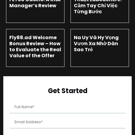
Manager’s Review
Cầm Tay Chỉ Việc
Từng Bước
Fly88.ad Welcome
Na Uy Và Hy Vọng
Bonus Review – How
Vươn Xa Nhờ Dàn
to Evaluate the Real
Sao Trẻ
Value of the Offer
Get Started