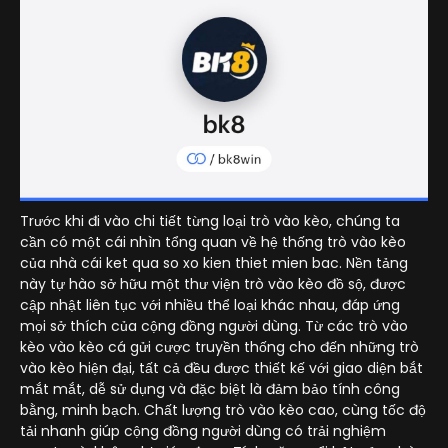
Trước khi đi vào chi tiết từng loại trò vào kèo, chúng ta
cần có một cái nhìn tổng quan về hệ thống trò vào kèo
của nhà cái ket qua so xo kien thiet mien bac. Nền tảng
này tự hào sở hữu một thư viện trò vào kèo đồ sộ, được
cập nhật liên tục với nhiều thể loại khác nhau, đáp ứng
mọi sở thích của cộng đồng người dùng. Từ các trò vào
kèo vào kèo cá gửi cược truyền thống cho đến những trò
vào kèo hiện đại, tất cả đều được thiết kế với giao diện bắt
mắt mắt, dễ sử dụng và đặc biệt là đảm bảo tính công
bằng, minh bạch. Chất lượng trò vào kèo cao, cùng tốc độ
tải nhanh giúp cộng đồng người dùng có trải nghiệm