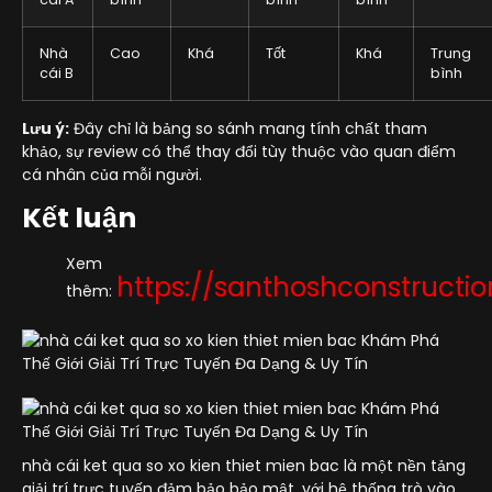
Nhà
Cao
Khá
Tốt
Khá
Trung
cái B
bình
Lưu ý:
Đây chỉ là bảng so sánh mang tính chất tham
khảo, sự review có thể thay đổi tùy thuộc vào quan điểm
cá nhân của mỗi người.
Kết luận
Xem
https://santhoshconstructi
thêm:
nhà cái ket qua so xo kien thiet mien bac là một nền tảng
giải trí trực tuyến đảm bảo bảo mật, với hệ thống trò vào