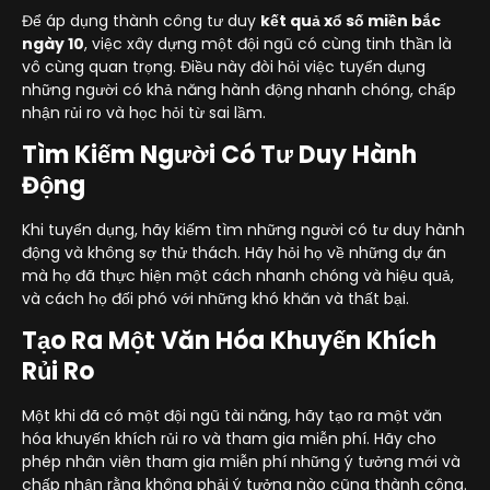
Để áp dụng thành công tư duy
kết quả xổ số miền bắc
ngày 10
, việc xây dựng một đội ngũ có cùng tinh thần là
vô cùng quan trọng. Điều này đòi hỏi việc tuyển dụng
những người có khả năng hành động nhanh chóng, chấp
nhận rủi ro và học hỏi từ sai lầm.
Tìm Kiếm Người Có Tư Duy Hành
Động
Khi tuyển dụng, hãy kiếm tìm những người có tư duy hành
động và không sợ thử thách. Hãy hỏi họ về những dự án
mà họ đã thực hiện một cách nhanh chóng và hiệu quả,
và cách họ đối phó với những khó khăn và thất bại.
Tạo Ra Một Văn Hóa Khuyến Khích
Rủi Ro
Một khi đã có một đội ngũ tài năng, hãy tạo ra một văn
hóa khuyến khích rủi ro và tham gia miễn phí. Hãy cho
phép nhân viên tham gia miễn phí những ý tưởng mới và
chấp nhận rằng không phải ý tưởng nào cũng thành công.