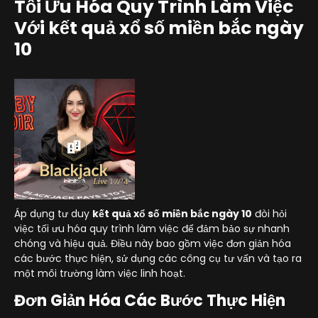
Tối Ưu Hóa Quy Trình Làm Việc
Với kết quả xổ số miền bắc ngày
10
Áp dụng tư duy
kết quả xổ số miền bắc ngày 10
đòi hỏi
việc tối ưu hóa quy trình làm việc để đảm bảo sự nhanh
chóng và hiệu quả. Điều này bao gồm việc đơn giản hóa
các bước thực hiện, sử dụng các công cụ tư vấn và tạo ra
một môi trường làm việc linh hoạt.
Đơn Giản Hóa Các Bước Thực Hiện