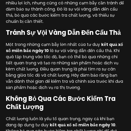
nhiều lợi ích, nhưng cũng có những cạm bẫy cần tránh để
đảm bảo sự thành công. Đó là sự vội vàng dẫn đến cẩu
thả, bỏ qua các bước kiểm tra chất lượng, và thiếu sự
chuẩn bị cần thiết.
Tránh Sự Vội Vàng Dẫn Đến Cẩu Thả
Một trong những cạm bẫy lớn nhất của tư duy
kết quả xổ
số miền bắc ngày 10
là sự vội vàng dẫn đến cẩu thả. Khi
quá tập trung vào tốc độ, bạn có thể bỏ qua những chi
tiết quan trọng và tạo ra những sản phẩm hoặc dịch vụ
kém chất lượng. Điều quan trọng là phải tìm ra sự cân
bằng giữa tốc độ và chất lượng. Hãy đảm bảo rằng bạn
vẫn dành thời gian để kiểm tra và chỉnh sửa trước khi đưa
sản phẩm hoặc dịch vụ ra thị trường.
Không Bỏ Qua Các Bước Kiểm Tra
Chất Lượng
Chất lượng luôn là yếu tố quan trọng, ngay cả khi bạn
đang áp dụng tư duy
kết quả xổ số miền bắc ngày 10
.