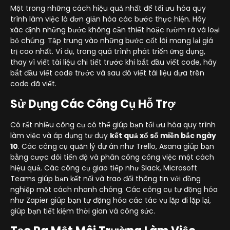
Một trong những cách hiệu quả nhất để tối ưu hóa quy
trình làm việc là đơn giản hóa các bước thực hiện. Hãy
xác định những bước không cần thiết hoặc rườm rà và loại
bỏ chúng. Tập trung vào những bước cốt lõi mang lại giá
trị cao nhất. Ví dụ, trong quá trình phát triển ứng dụng,
thay vì viết tài liệu chi tiết trước khi bắt đầu viết code, hãy
bắt đầu viết code trước và sau đó viết tài liệu dựa trên
code đã viết.
Sử Dụng Các Công Cụ Hỗ Trợ
Có rất nhiều công cụ có thể giúp bạn tối ưu hóa quy trình
làm việc và áp dụng tư duy
kết quả xổ số miền bắc ngày
10
. Các công cụ quản lý dự án như Trello, Asana giúp bạn
bằng cược dõi tiến độ và phân công công việc một cách
hiệu quả. Các công cụ giao tiếp như Slack, Microsoft
Teams giúp bạn kết nối và trao đổi thông tin với đồng
nghiệp một cách nhanh chóng. Các công cụ tự động hóa
như Zapier giúp bạn tự động hóa các tác vụ lặp đi lặp lại,
giúp bạn tiết kiệm thời gian và công sức.