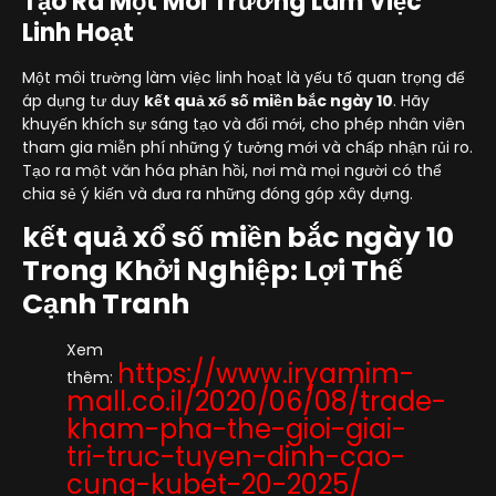
Tạo Ra Một Môi Trường Làm Việc
Linh Hoạt
Một môi trường làm việc linh hoạt là yếu tố quan trọng để
áp dụng tư duy
kết quả xổ số miền bắc ngày 10
. Hãy
khuyến khích sự sáng tạo và đổi mới, cho phép nhân viên
tham gia miễn phí những ý tưởng mới và chấp nhận rủi ro.
Tạo ra một văn hóa phản hồi, nơi mà mọi người có thể
chia sẻ ý kiến và đưa ra những đóng góp xây dựng.
kết quả xổ số miền bắc ngày 10
Trong Khởi Nghiệp: Lợi Thế
Cạnh Tranh
Xem
https://www.iryamim-
thêm:
mall.co.il/2020/06/08/trade-
kham-pha-the-gioi-giai-
tri-truc-tuyen-dinh-cao-
cung-kubet-20-2025/