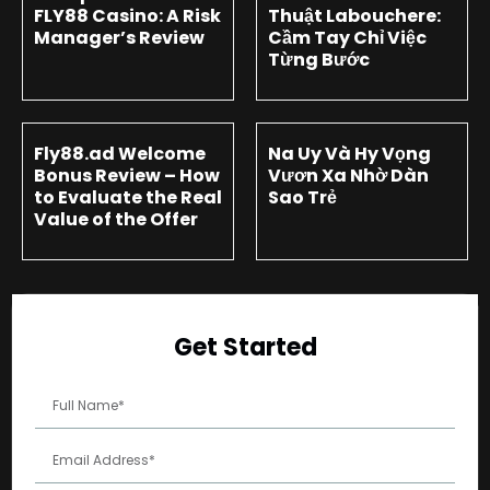
FLY88 Casino: A Risk
Thuật Labouchere:
Manager’s Review
Cầm Tay Chỉ Việc
Từng Bước
Fly88.ad Welcome
Na Uy Và Hy Vọng
Bonus Review – How
Vươn Xa Nhờ Dàn
to Evaluate the Real
Sao Trẻ
Value of the Offer
Get Started