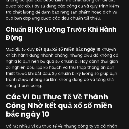
Không bỏ qua các bước kiểm tra chất lượng chỉ để đạt
được tốc độ. Hãy sử dụng các công cụ và quy trình kiểm
tra chất lượng để đảm bảo rằng sản phẩm hoặc dịch vụ
của bạn đáp ứng được các tiêu chuẩn tối thiểu.
Chuẩn Bị Kỹ Lưỡng Trước Khi Hành
Động
Mặc dù tư duy
kết quả xổ số miền bắc ngày 10
khuyến
khích hành động nhanh chóng, nhưng điều đó không có
nghĩa là bạn nên bỏ qua sự chuẩn bị. Hãy dành thời gian
để nghiên cứu, lập kế hoạch và thu thập thông tin cần
thiết trước khi bắt đầu. Sự chuẩn bị kỹ lưỡng sẽ giúp bạn
tránh được những sai lầm không đáng có và tăng khả
năng thành công.
Các Ví Dụ Thực Tế Về Thành
Công Nhờ kết quả xổ số miền
bắc ngày 10
Có rất nhiều ví dụ thực tế về những công ty và cá nhân