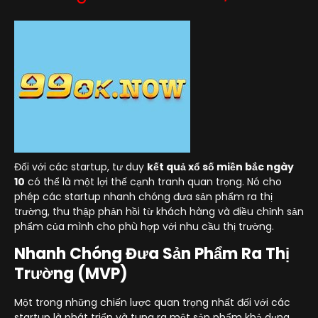
Đối với các startup, tư duy
kết quả xổ số miền bắc ngày
10
có thể là một lợi thế cạnh tranh quan trọng. Nó cho
phép các startup nhanh chóng đưa sản phẩm ra thị
trường, thu thập phản hồi từ khách hàng và điều chỉnh sản
phẩm của mình cho phù hợp với nhu cầu thị trường.
Nhanh Chóng Đưa Sản Phẩm Ra Thị
Trường (MVP)
Một trong những chiến lược quan trọng nhất đối với các
startup là phát triển và tung ra một sản phẩm khả dụng