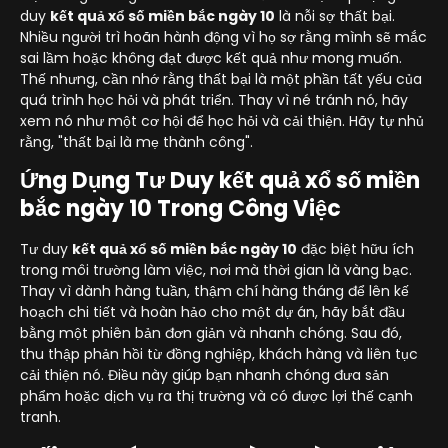
duy
kết quả xổ số miền bắc ngày 10
là nỗi sợ thất bại.
Nhiều người trì hoãn hành động vì họ sợ rằng mình sẽ mắc
sai lầm hoặc không đạt được kết quả như mong muốn.
Thế nhưng, cần nhớ rằng thất bại là một phần tất yếu của
quá trình học hỏi và phát triển. Thay vì né tránh nó, hãy
xem nó như một cơ hội để học hỏi và cải thiện. Hãy tự nhủ
rằng, "thất bại là mẹ thành công".
Ứng Dụng Tư Duy kết quả xổ số miền
bắc ngày 10 Trong Công Việc
Tư duy
kết quả xổ số miền bắc ngày 10
đặc biệt hữu ích
trong môi trường làm việc, nơi mà thời gian là vàng bạc.
Thay vì dành hàng tuần, thậm chí hàng tháng để lên kế
hoạch chi tiết và hoàn hảo cho một dự án, hãy bắt đầu
bằng một phiên bản đơn giản và nhanh chóng. Sau đó,
thu thập phản hồi từ đồng nghiệp, khách hàng và liên tục
cải thiện nó. Điều này giúp bạn nhanh chóng đưa sản
phẩm hoặc dịch vụ ra thị trường và có được lợi thế cạnh
tranh.