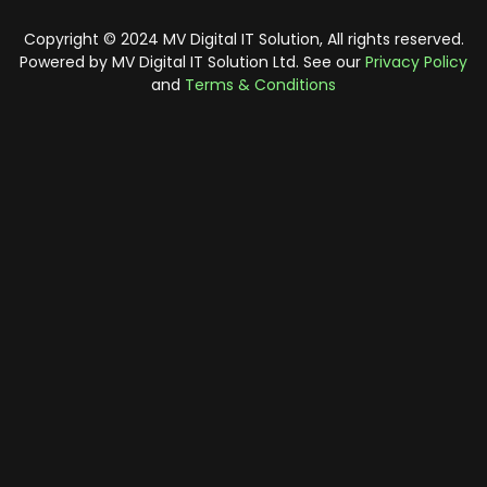
Copyright © 2024 MV Digital IT Solution, All rights reserved.
Powered by MV Digital IT Solution Ltd. See our
Privacy Policy
and
Terms & Conditions