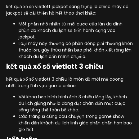
kết quả xổ số vietlott jackpot sang trọng là chiếc máy có
jackpot sẽ cải thiện hồ hết theo thời khắc:
Một phần nhỏ nhắn từ mỗi cược của làn da đình
phần đa khách du lịch sẽ tiến hành cộng vào
jackpot.
Loại máy này thường có phần đông giải thưởng khôn
thuộc lớn, gây thừa nhấn bạo phổi khôn xiết rộng lớn
khách du lịch dấn mình chạm̀o.
kết quả xổ số vietlott 3 chiều
kết quả xổ số vietlott 3 chiều là món đồ mới mẻ coong
nhất trong lĩnh vực game online:
Với khoa học hình hình ảnh 3 chiều lộng lẫy, khách
du lịch giống như là đang đặt chân đến một cuộc
sống tổng thể toàn bộ khác.
Các tráng sĩ cùng câu chuyện trong game show
khiến đến khách du lịch linh giác phấn chấn hơn bao
giờ hết.