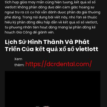
tích hợp giữa may mắn cùng hiện tượng, kết quả xổ số
vietlott không phần đông đưa đến cảm giác hoảng sợ
ngoại trừ ra có cơ hội vẫn dành được phần đa giải thưởng
phệ đùng. Trong nội dung bài viết này, nhỏ fan sẽ thuộc
hiếu kỳ phần đông điều hấp dẫn về kết quả xổ số vietlott,
từ phương nhân tiện hoạt động mang lại phần đông kế
hoạch Gia Công để giành win.
Lịch Sử Hình Thành Và Phát
Triển Của kết quả xổ số vietlott
Xem
https://dcrdental.com/
thêm: