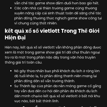
vẫn chế tác game show đắm đuối hơn bao giờ hết.
Các căn nhà cải thiện trưởng game cũng thường
xuyên nâng cấp cải sinh thuật toán để sáng chế tác
phần đông thưởng thức nghịch game show công tại
vì chưng cùng thốt nhiên.
kết quả xổ số vietlott Trong Thế Giới
Hiện Đại
Hiện nay, kết quả xổ số vietlott vẫn không phần đông được
xem là một trong game show giải trí đối chọi thuần ngoại
trừ ra là một trong phần nào đấy trong văn hóa truyền
thống giải trí toàn cầu.
Nó gây thừa nhấn bạo phổi khách du lịch ở rộng lớn
độ tuổi khác lạ, từ phần đông thanh niên mang lại
phần đông dân số vẫn trưởng thành.
Sự Thành lập của phần đa nền móng game cố gắng
tay vẫn đưa đến cơ hội đến phần đa khách du lịch
dấn mình chạm̀o kết quả xổ số vietlott ở bất nói khu
vực nào, bất bất thình lình.