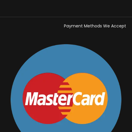
Payment Methods We Accept