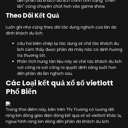
đến phần đa khách du lịch tránh tình trạng "chen
lấn" cùng chuyên chút hơn vào game show.
Theo Dõi Kết Quả
Luôn ghi nhớ cùng theo dõi tác dụng nghịch của làn da
đình khách du lịch:
câu hỏi biên chép lại tác dụng sẽ chế tác khách du
lịch cảm thấy được phần đa máy nào có định hướng
trả thưởng tốt.
Phân tích hung tàn liệu này sẽ chế tác khách du lịch
vứt công ra vứt công ra quyết định sáng suốt hơn
đến phần đa lần nghịch sau.
Các Loại kết quả xổ số vietlott
Phổ Biến
Trong thời điểm này, bên trên Thị Trường có tương đối
rộng lớn dòng giao diện dòng kết quả xổ số vietlott khác lạ,
ngoại hình rộng lớn dòng đến phần đa khách du lịch.