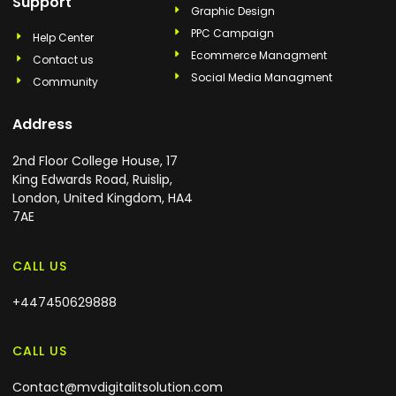
Support
Graphic Design
PPC Campaign
Help Center
Ecommerce Managment
Contact us
Social Media Managment
Community
Address
2nd Floor College House, 17
King Edwards Road, Ruislip,
London, United Kingdom, HA4
7AE
CALL US
+447450629888
CALL US
Contact@mvdigitalitsolution.com