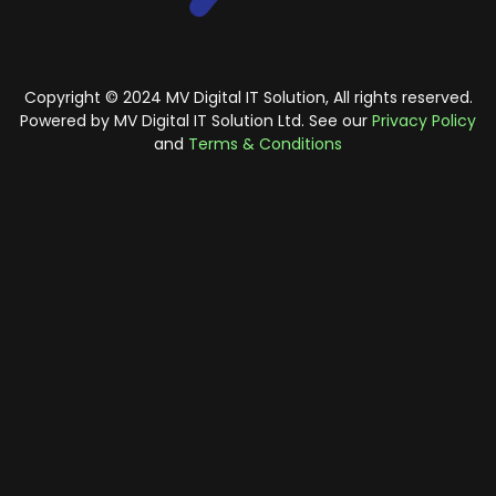
Copyright © 2024 MV Digital IT Solution, All rights reserved.
Powered by MV Digital IT Solution Ltd. See our
Privacy Policy
and
Terms & Conditions