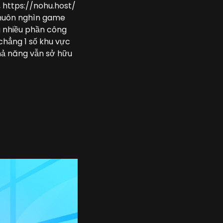
, https://nohu.host/
t muôn nghìn game
a nhiều phần công
chẳng 1 số khu vực
khả năng vẫn sở hữu