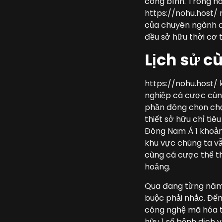
công bình. Trong h
https://nohu.host/ n
của chuyên ngành cô
đều sở hữu thời cơ 
Lịch sử c
https://nohu.host/ 
nghiệp cá cược cùn
phần đông chọn chọn
thiết sở hữu chỉ ti
Đông Nam Á 1 khoảng
khu vực chúng ta vẫ
cùng cá cược thể t
hoảng.
Qua đang từng năm,
buộc phải nhắc. Đến
công nghệ mã hóa ti
hữu 1 số bệnh dịch