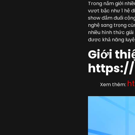
Trong nắm giới nhiề
vượt bậc như 1 hệ đ
show đắm đuối cộng 
nghệ sang trọng cùn
nhiều hình thức giả
được khả năng luyện
Giới th
https:/
h
Xem thêm: