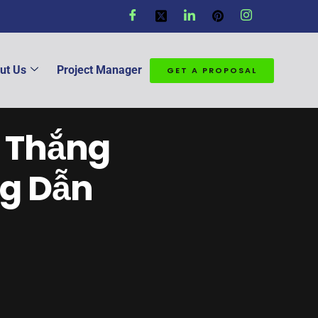
ut Us
Project Manager
GET A PROPOSAL
 Thắng
ng Dẫn