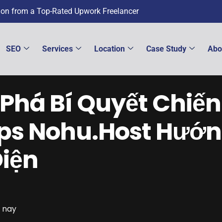
tion from a Top-Rated Upwork Freelancer
SEO
Services
Location
Case Study
Abo
Phá Bí Quyết Chiến
tps Nohu.Host Hướ
iện
 nay