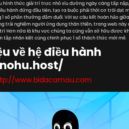
u hình thức giải trí trực nhỏ xíu đường ngày càng tấp nập
iều hành đứng đầu tiên, tạo ra buộc phải thời cơ trôi dạ
1 số phần thưởng đắm đuối. Với sự câu kết hoàn hảo giữ
g trải nghiệm người ứng dụng thân thiện, trang web này 
i trí Hơn nữa là khu vực chúng ta cũng vẫn sở hữu được 
 tập nhân kiệt cùng chinh phục 1 số thách thức mới mẻ.
iệu về hệ điều hành
/nohu.host/
ttp://www.bidacamau.com