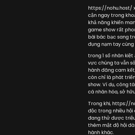
https://nohu.host/ 
cận ngay trong khoả
khả năng khiến man
game show rất phon
bài bác bạc sang t
đụng nạm tay cùng 
trong 1 số nhân kiệ
vực chúng ta vẫn s
hành đăng cam kết, 
còn chỉ là phát tri
show. Ví dụ, công t
cá nhân hóa, sở hữu
Trong khi, https://
độc trong nhiều hội
đang thử được triệu
thêm mật độ hội đàm
hành khác.