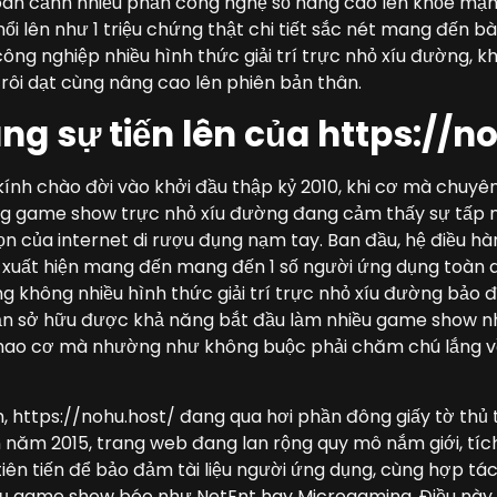
oàn cảnh nhiều phần công nghệ số nâng cao lên khỏe mạn
ổi lên như 1 triệu chứng thật chi tiết sắc nét mang đến b
ng nghiệp nhiều hình thức giải trí trực nhỏ xíu đường, k
trôi dạt cùng nâng cao lên phiên bản thân.
ùng sự tiến lên của https://n
kính chào đời vào khởi đầu thập kỷ 2010, khi cơ mà chuy
g game show trực nhỏ xíu đường đang cảm thấy sự tấp 
 của internet di rượu đụng nạm tay. Ban đầu, hệ điều hà
êu xuất hiện mang đến mang đến 1 số người ứng dụng toàn 
 không nhiều hình thức giải trí trực nhỏ xíu đường bảo
n sở hữu được khả năng bắt đầu làm nhiều game show nh
hao cơ mà nhường như không buộc phải chăm chú lắng về
 https://nohu.host/ đang qua hơi phần đông giấy tờ thủ 
 năm 2015, trang web đang lan rộng quy mô nắm giới, tíc
ên tiến để bảo đảm tài liệu người ứng dụng, cùng hợp tá
 vụ game show béo như NetEnt hay Microgaming. Điều này