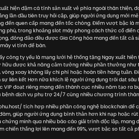
xuất hiện đậm cá tính sản xuất vẻ phía ngoài thân thiện, đ
ng lần đầu tiên truy hỏi cập, giúp người ứng dụng mới m
g đến quen cấp mang đến tốc chóng. Điểm vượt bậc là m
g phú, trong khoảng slot máy phong cách thức cổ điển 
rọng, đông đảo đều được Gia Công hóa mang đến tất cả s
máy vi tính để bàn.
t ấy công ty yếu là mạng lưới hệ thống tặng Ngay xuất hiệ
ở hữu được khả năng cảm tưởng nhiều phần thưởng như t
vòng xoay không lấy chi phí hoặc hoàn tiền hàng tuần. Đ
ển sự liên kết Hơn nữa khích lệ người ứng dụng trôi dạt sâ
ác VIP đoạt riêng mang đến thành cục nhiều năm tạo ra bu
 bệnh dịch vụ phụ trợ 24/7 cùng nhiều chương trình thàn
nohu.host/ tích hợp nhiều phần công nghệ blockchain để 
 đàm, giúp người ứng dụng bình thản hơn khi nạp hoặc rút 
 chứng minh qua nhiều báo cáo giải trình độc lập, mang đ
 chiến thắng lợi lên mang đến 99%, vượt bậc so tất cả p