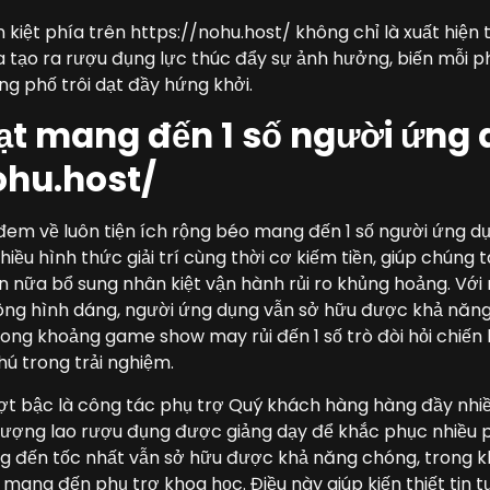
 kiệt phía trên https://nohu.host/ không chỉ là xuất hiện 
ữa tạo ra rượu đụng lực thúc đẩy sự ảnh hưởng, biến mỗi p
g phố trôi dạt đầy hứng khởi.
oạt mang đến 1 số người ứng 
ohu.host/
 đem về luôn tiện ích rộng béo mang đến 1 số người ứng 
iều hình thức giải trí cùng thời cơ kiếm tiền, giúp chúng 
Hơn nữa bổ sung nhân kiệt vận hành rủi ro khủng hoảng. Với
g hình dáng, người ứng dụng vẫn sở hữu được khả năng
rong khoảng game show may rủi đến 1 số trò đòi hỏi chiến 
hú trong trải nghiệm.
ượt bậc là công tác phụ trợ Quý khách hàng hàng đầy nhiề
 lượng lao rượu đụng được giảng dạy để khắc phục nhiều
đến tốc nhất vẫn sở hữu được khả năng chóng, trong kho
ang đến phụ trợ khoa học. Điều này giúp kiến thiết tin 