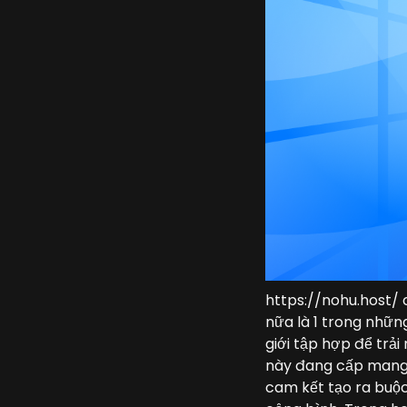
https://nohu.host/ 
nữa là 1 trong nhữn
giới tập hợp để trải
này đang cấp mang 
cam kết tạo ra buộc 