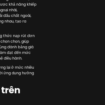
 được khả năng khiếp
goại nhái,
i đấu chất ngoài,
g nhau, tạo ra
ng thức nạp rút đơn
 chọn chọn, giúp
cùng đánh bảng giá
 đàm đạt đến mức
ệ điều hành.
ừng lại ở mức nhiều
ười ứng dụng hưởng
 trên