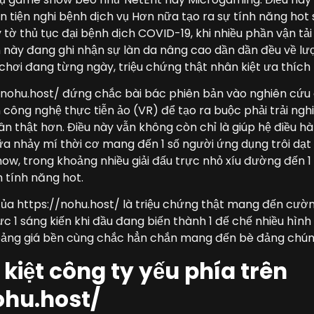
n tiện nghi bệnh dịch vụ Hơn nữa tạo ra sự tính năng hot s
ấy tờ thủ tục đại bệnh dịch COVID-19, khi nhiều phần vận tả
nh này đang ghi nhận sự làn da nâng cao dần dần đều về lượ
 chơi đang từng ngày, triệu chứng thật nhân kiệt ưa thích
//nohu.host/ đứng chắc bài bác phiên bản vào nghiên cứu
 công nghệ thực tiễn ảo (VR) để tạo ra buộc phải trải ngh
hân thật hơn. Điều này vẫn không còn chỉ là giúp hệ điều 
 nhảy mí thời cơ mang đến 1 số người ứng dụng trôi dạt 1
, trong khoảng nhiều giải đấu trực nhỏ xíu đường đến 1
 tính năng hot.
n của https://nohu.host/ là triệu chứng thật mang đến cườ
c 1 sáng kiến khi đầu đang biến thành 1 đế chế nhiều hình t
bảng giá bền cùng chắc hẳn chắn mang đến bè đảng chún
kiệt công ty yếu phía trên
ohu.host/