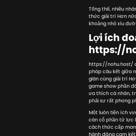
Tổng thể, nhiều nhân
thức giải trí Hơn n
khoảng nhỏ xíu đườn
Lợi ích đ
https://n
https://nohu.host/
pháp câu kết giữa nh
giãn cùng giải trí 
game show phần đôn
ưa thích cá nhân, t
phải sự rất phong p
Một luôn tiện ích v
cán cỗ phần tử lực
cách thức cấp mang 
hành đăng cam kết m