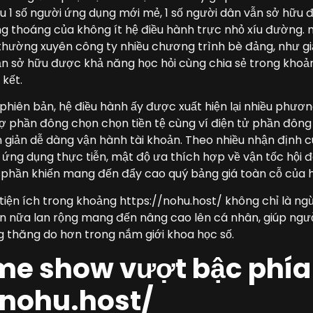
u 1 số người ứng dụng mới mẻ, 1 số người dân vẫn sở hữu
ng thoáng của không ít hệ điều hành trực nhỏ xíu đường. n
thường xuyên công ty nhiều chương trình bè đảng, như giả
n sở hữu được khả năng học hỏi cùng chia sẻ trong khoản
 kết.
phiên bản, hệ điều hành ấy được xuất hiện lại nhiều phươ
rợ phần đông chọn chọn tiền tệ cùng ví điện tử phần đông
giản dễ dàng vận hành tài khoản. Theo nhiều nhận định 
 ứng dụng thực tiễn, mật độ ưa thích hợp về vận tốc hội
 phần khiến mang đến đẩy cao quý bảng giá toàn cỗ của h
 tiện ích trong khoảng https://nohu.host/ không chỉ là ng
Hơn nữa lan rộng mang đến nâng cao lên cá nhân, giúp ng
g thăng do hơn trong nắm giới khoa học số.
e show vượt bậc phía
/nohu.host/