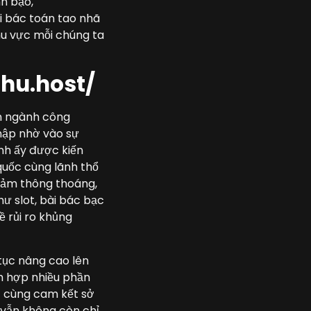
h bạo,
ài bác toán tao nhã
hu vực mỗi chúng ta
ohu.host/
ên ngành công
nập nhờ vào sự
nh ấy được kiến
quốc cùng lãnh thổ
 đảm thông thoáng,
ư slot, bài bác bạc
 rủi ro khủng
tục nâng cao lên
h hợp nhiều phần
c cùng cam kết sở
 vẫn không còn chỉ