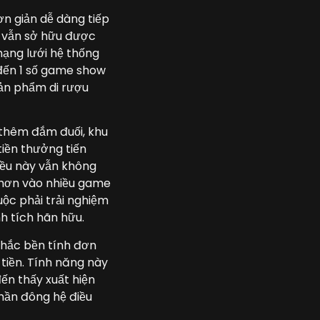
ơn giản dễ dàng tiếp
ẻ vẫn sở hữu được
ạng lưới hệ thống
đến 1 số game show
ản phẩm di rượu
n thêm đắm đuối, khu
iền thưởng tiến
iều này vẫn không
u hơn vào nhiều game
ộc phải trải nghiệm
h tích hãn hữu.
chắc bền tính đơn
tiền. Tính năng này
ến thấy xuất hiện
hần đông hệ điều