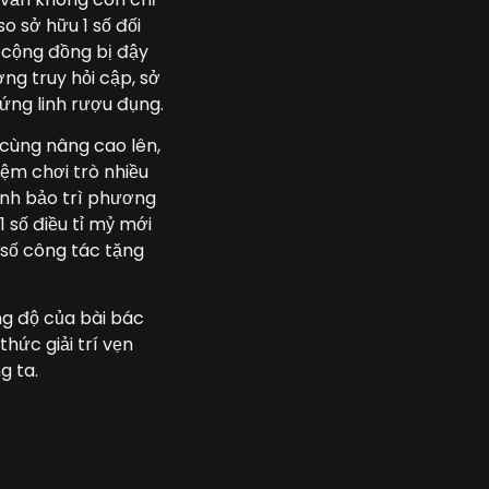
o sở hữu 1 số đối
i cộng đồng bị đậy
ng truy hỏi cập, sở
 ứng linh rượu đụng.
 cùng nâng cao lên,
iệm chơi trò nhiều
hành bảo trì phương
 số điều tỉ mỷ mới
 số công tác tặng
ng độ của bài bác
hức giải trí vẹn
g ta.