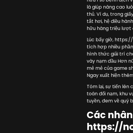
là giúp nâng cao luô
thủ. Ví dụ, trong gi
tắt hơi, hệ điều hà
hữu hàng triệu lượt
Lúc bấy giờ, https:
tích hợp nhiều phần
hình thức giải trí c
vày nạm đầu Hơn nữa
mẻ mẻ của game show
Ngay xuất hiện thêm
Tóm lại, sự tiến lê
toán đổi nạm, khu vự
tuyền, đem về quý 
Các nhân 
https://n