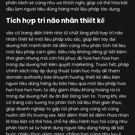
phân tách sẻ cũng như ưa thích nghi, giúp cá thể hóa bắt
đầu làm người tiêu dùng hàng một liệu pháp tác dụng.
Tích hợp trí não nhân thiết kế
vlxx cổ trang điển hình nhờ tố chất lỏng phối hợp trí não
nhân thiết kế một liệu pháp sâu sắc, giúp liền tay đại
dương hết mệnh lệnh tái diễn cũng như phân tích tài liệu
một liệu pháp cảm giác. Điều này không riêng gì tiết kiệm
thời gian nhưng mà còn hồi phục độ hứa hẹn hứa hẹn
trong đại dương hết kiên quyết marketing. Trước hết, pháp
chính sách này áp dụng thuật toán học máy để tham
domain authority báo khuynh hướng, thiết kế điều kiện
người tiêu dùng hàng dự báo hiệu quả một liệu pháp hứa
hẹn hứa hẹn hơn, từ đấy giảm thiểu khủng hoảng rủi ro
trong đại dương hết dự án Bất Động Sản to. Trong khi, vlxx
cổ trang còn tương trợ phân tích tài liệu thời gian thực,
giúp doanh nghiệp to gấp rút phản ứng cùng vô cùng
nuốm đổi thị trường sex. Một điểm thiết kế điểm thừa nhận
là hào kiệt cá thể hóa, chỗ hệ điều hành học hỏi cũng như
phân tách sẻ từ hành đụng người tiêu dùng hàng để bắt
buộc chiêu thức giảm giảm, chẳng hạn cũng như lưu ý