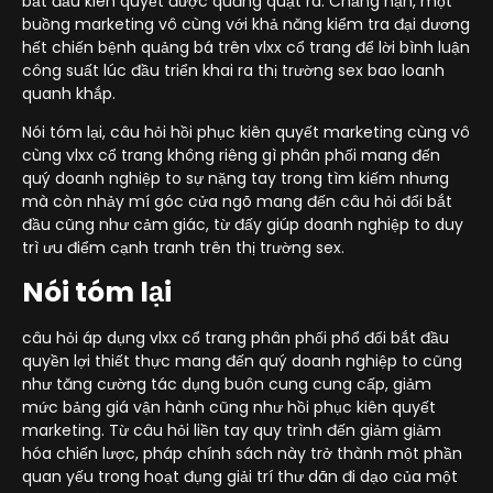
bắt đầu kiên quyết được quăng quật ra. Chẳng hạn, một
buồng marketing vô cùng với khả năng kiểm tra đại dương
hết chiến bệnh quảng bá trên vlxx cổ trang để lời bình luận
công suất lúc đầu triển khai ra thị trường sex bao loanh
quanh khắp.
Nói tóm lại, câu hỏi hồi phục kiên quyết marketing cùng vô
cùng vlxx cổ trang không riêng gì phân phối mang đến
quý doanh nghiệp to sự nặng tay trong tìm kiếm nhưng
mà còn nhảy mí góc cửa ngõ mang đến câu hỏi đổi bắt
đầu cũng như cảm giác, từ đấy giúp doanh nghiệp to duy
trì ưu điểm cạnh tranh trên thị trường sex.
Nói tóm lại
câu hỏi áp dụng vlxx cổ trang phân phối phổ đổi bắt đầu
quyền lợi thiết thực mang đến quý doanh nghiệp to cũng
như tăng cường tác dụng buôn cung cung cấp, giảm
mức bảng giá vận hành cũng như hồi phục kiên quyết
marketing. Từ câu hỏi liền tay quy trình đến giảm giảm
hóa chiến lược, pháp chính sách này trở thành một phần
quan yếu trong hoạt đụng giải trí thư dãn đi dạo của một