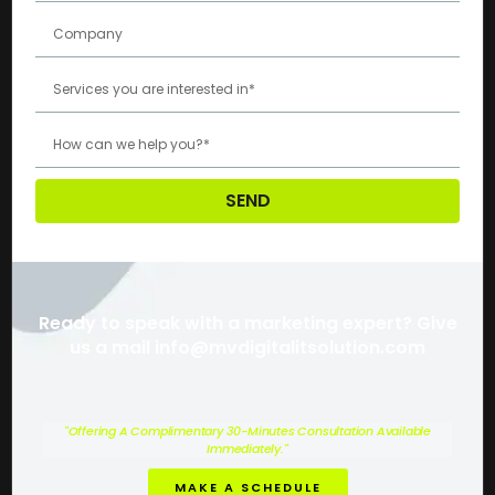
SEND
Ready to speak with a marketing expert? Give
us a mail info@mvdigitalitsolution.com
"Offering A Complimentary 30-Minutes Consultation Available
Immediately."
MAKE A SCHEDULE