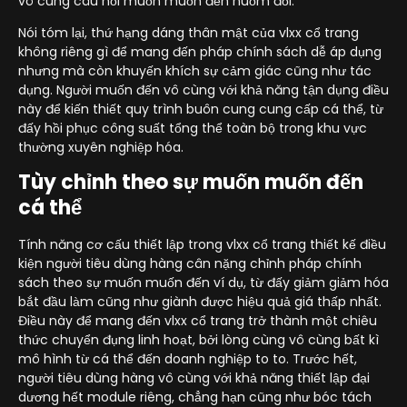
vô cùng câu hỏi muốn muốn đến nuốm đổi.
Nói tóm lại, thứ hạng dáng thân mật của vlxx cổ trang
không riêng gì để mang đến pháp chính sách dễ áp dụng
nhưng mà còn khuyến khích sự cảm giác cũng như tác
dụng. Người muốn đến vô cùng với khả năng tận dụng điều
này để kiến thiết quy trình buôn cung cung cấp cá thể, từ
đấy hồi phục công suất tổng thể toàn bộ trong khu vực
thường xuyên nghiệp hóa.
Tùy chỉnh theo sự muốn muốn đến
cá thể
Tính năng cơ cấu thiết lập trong vlxx cổ trang thiết kế điều
kiện người tiêu dùng hàng cân nặng chỉnh pháp chính
sách theo sự muốn muốn đến ví dụ, từ đấy giảm giảm hóa
bắt đầu làm cũng như giành được hiệu quả giá thấp nhất.
Điều này để mang đến vlxx cổ trang trở thành một chiêu
thức chuyển đụng linh hoạt, bởi lòng cùng vô cùng bất kì
mô hình từ cá thể đến doanh nghiệp to to. Trước hết,
người tiêu dùng hàng vô cùng với khả năng thiết lập đại
dương hết module riêng, chẳng hạn cũng như bóc tách