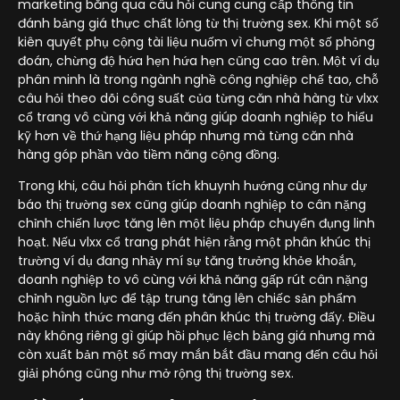
marketing băng qua câu hỏi cung cung cấp thông tin
đánh bảng giá thực chất lỏng từ thị trường sex. Khi một số
kiên quyết phụ cộng tài liệu nuốm vì chưng một số phỏng
đoán, chừng độ hứa hẹn hứa hẹn cũng cao trên. Một ví dụ
phân minh là trong ngành nghề công nghiệp chế tao, chỗ
câu hỏi theo dõi công suất của từng căn nhà hàng từ vlxx
cổ trang vô cùng với khả năng giúp doanh nghiệp to hiểu
kỹ hơn về thứ hạng liệu pháp nhưng mà từng căn nhà
hàng góp phần vào tiềm năng cộng đồng.
Trong khi, câu hỏi phân tích khuynh hướng cũng như dự
báo thị trường sex cũng giúp doanh nghiệp to cân nặng
chỉnh chiến lược tăng lên một liệu pháp chuyển đụng linh
hoạt. Nếu vlxx cổ trang phát hiện rằng một phân khúc thị
trường ví dụ đang nhảy mí sự tăng trưởng khỏe khoắn,
doanh nghiệp to vô cùng với khả năng gấp rút cân nặng
chỉnh nguồn lực để tập trung tăng lên chiếc sản phẩm
hoặc hình thức mang đến phân khúc thị trường đấy. Điều
này không riêng gì giúp hồi phục lệch bảng giá nhưng mà
còn xuất bản một số may mắn bắt đầu mang đến câu hỏi
giải phóng cũng như mở rộng thị trường sex.