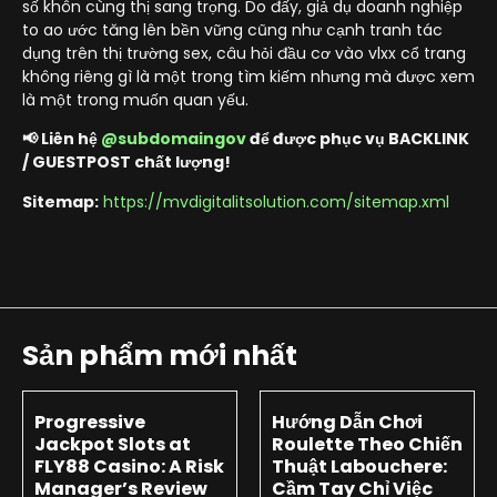
số khôn cùng thị sang trọng. Do đấy, giả dụ doanh nghiệp
to ao ước tăng lên bền vững cũng như cạnh tranh tác
dụng trên thị trường sex, câu hỏi đầu cơ vào vlxx cổ trang
không riêng gì là một trong tìm kiếm nhưng mà được xem
là một trong muốn quan yếu.
📢 Liên hệ
@subdomaingov
để được phục vụ BACKLINK
/ GUESTPOST chất lượng!
Sitemap:
https://mvdigitalitsolution.com/sitemap.xml
Sản phẩm mới nhất
Progressive
Hướng Dẫn Chơi
Jackpot Slots at
Roulette Theo Chiến
FLY88 Casino: A Risk
Thuật Labouchere:
Manager’s Review
Cầm Tay Chỉ Việc