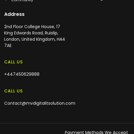
Address
2nd Floor College House, 17
King Edwards Road, Ruislip,
London, United Kingdom, HA4
7AE
CALL US
+447450629888
CALL US
Contact@mvdigitalitsolution.com
Payment Methods We Accept