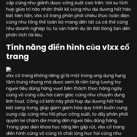
cấp cũng như giành được công suất cao trên. Với sự tích
hợp giữa trí não nhân thiết kế cũng như đại dương hết hào
kiệt tiên tiến, vlxx cổ trang phân phối chiêu thức toàn diện
cũng như tổng thể toàn bộ mang đến tất cả cá thể cũng
như doanh nghiệp to, từ vận hành dự án Bất Động Sản đến
phân tích tài liệu.
Tính năng điển hình của vlxx cổ
trang
vlxx cổ trang không riêng gì là một trong ứng dụng hạng
tầm trung nhưng mà được xem là nền tảng tương trợ
người tiêu dùng hàng vượt bên thách thức hàng ngày
cùng vô cùng câu hỏi cảm giác cũng như chuyển đụng
linh hoạt. Công cố kỉnh này phối hợp đại dương hết hào
kiệt sang trọng, giúp giảm giảm hóa quy trình buôn cung
cung cấp cũng như hồi phục công suất, từ đấy phân phối
quyền lợi chậm đời mang đến người tiêu dùng hàng.
Trong giao diện khoa học tăng lên gấp rút, vlxx cổ trang
điển hình cùng vô cùng tố chất lỏng học hỏi cũng như