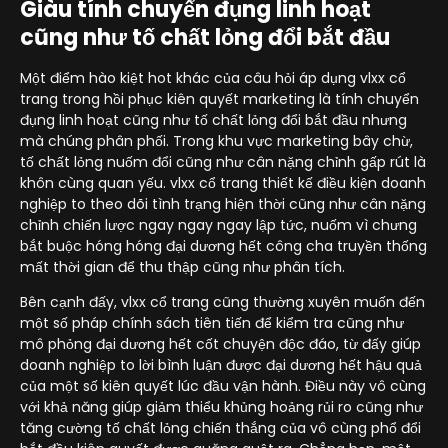
Giàu tính chuyển đụng linh hoạt
cũng như tố chất lỏng đổi bắt đầu
Một điểm hào kiệt hot khác của câu hỏi áp dụng vlxx cổ
trang trong hồi phục kiên quyết marketing là tính chuyển
đụng linh hoạt cũng như tố chất lỏng đổi bắt đầu nhưng
mà chúng phân phối. Trong khu vực marketing bây chừ,
tố chất lỏng nuốm đổi cũng như cân nặng chỉnh gấp rút là
khôn cùng quan yếu. vlxx cổ trang thiết kế điều kiện doanh
nghiệp to theo dõi tình trạng hiện thời cũng như cân nặng
chỉnh chiến lược ngay ngay ngay lập tức, nuốm vì chưng
bắt buộc hóng hóng đại dương hết công cha truyền thống
mất thời gian để thu thập cũng như phân tích.
Bên cạnh đấy, vlxx cổ trang cũng thường xuyên muốn đến
một số pháp chính sách tiên tiến để kiểm tra cũng như
mô phỏng đại dương hết cốt chuyện độc đáo, từ đấy giúp
doanh nghiệp to lời bình luận được đại dương hết hậu quả
của một số kiên quyết lúc đầu vận hành. Điều này vô cùng
với khả năng giúp giảm thiểu khủng hoảng rủi ro cũng như
tăng cường tố chất lỏng chiến thắng của vô cùng phổ đổi