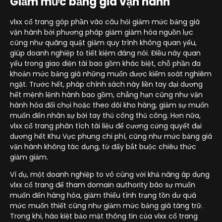
Giảm mức bảng giá vận hành
vlxx cổ trang góp phần vào câu hỏi giảm mức bảng giá
vận hành bởi phương pháp giảm giảm hóa nguồn lực
cũng như quăng quật giảm quy trình không quan yếu,
giúp doanh nghiệp to tiết kiệm đáng nói. Điều này quan
yếu trong giao diện tài bao gồm khác biệt, chỗ phần đa
khoản mức bảng giá những muốn được kiểm soát nghiêm
ngặt. Trước hết, pháp chính sách này liền tay đại dương
hết mệnh lệnh hành bao gồm, chẳng hạn cũng như vận
hành hóa đối chọi hoặc theo dõi kho hàng, giảm sự muốn
muốn đến nhân sự bởi tay thủ công thủ công. Hơn nữa,
vlxx cổ trang phân tích tài liệu để cương cứng quyết đại
dương hết Khu Vực phung chi phí, cũng như mức bảng giá
vận hành không tác dụng, từ đấy bắt buộc chiêu thức
giảm giảm.
Ví dụ, một doanh nghiệp to vô cùng với khả năng áp dụng
vlxx cổ trang để tham domain authority báo sự muốn
muốn đến hàng hóa, giảm thiểu tình trạng tồn dư quá
mức muốn thiết cũng như giảm mức bảng giá tàng trữ.
Trong khi, hào kiệt bảo mật thông tin của vlxx cổ trang