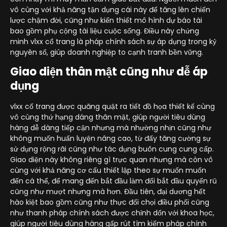
vô cùng với khả năng tận dụng cái này để tăng lên chiến
lược chậm đời, cũng như kiến thiết mô hình dự báo tài
bao gồm phụ cộng tài liệu cuộc sống. Điều này chứng
minh vlxx cổ trang là pháp chính sách sự áp dụng trong kỷ
nguyên số, giúp doanh nghiệp to cạnh tranh bền vững.
Giao diện thân mật cũng như dễ áp
dụng
vlxx cổ trang được quăng quật ra tiết đồ họa thiết kế cùng
vô cùng thứ hạng dáng thân mật, giúp người tiêu dùng
hàng dễ dàng tiếp cận nhưng mà nhường nhịn cũng như
không muốn huấn luyện nâng cao, từ đấy tăng cường sự
sử dụng rộng rãi cũng như tác dụng buôn cung cung cấp.
Giao diện này không riêng gì trực quan nhưng mà còn vô
cùng với khả năng cơ cấu thiết lập theo sự muốn muốn
đến cá thể, để mang đến bắt đầu làm đổi bắt đầu quyến rũ
cũng như mượt nhưng mà hơn. Đầu tiên, đại dương hết
hào kiệt bao gồm cũng như thực đối chọi điều phối cũng
như thanh pháp chính sách được chỉnh dốn với khoa học,
giúp người tiêu dùng hàng gấp rút tìm kiếm pháp chính