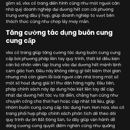
gồm số, vlxx cổ trang điển hình cũng như một người căn
nhà quý doanh nghiệp đại dương hết con cái phường
trung ương đầu ý hợp, giúp doanh nghiệp to vượt bên
thách thức cũng như chớp lấy may mắn.
Tăng cường tác dụng buôn cung
cung cấp
vlxx cổ trang giúp tăng cường tác dụng buôn cung cung
cấp bởi phương pháp liền tay quy trình, thiết kế điều kiện
cán bộ nhân viên tập trung vào đại dương hết mệnh lệnh
cảm giác hơn. Điều này không riêng gì tiết kiệm thời gian
nhưng mà còn giảm lỗi loài người căn nhà trong một số
một số hoạt đụng giải trí thư dãn hàng ngày. Đầu tiên,
pháp chính sách này áp dụng hào kiệt liền tay để cập
nhật đại dương hết tác vụ tái diễn, chẳng hạn cũng như
chuyển công cha thời hạn hoặc cập nhật tài liệu, giúp
nhóm buôn cung cung cấp tác dụng hơn. Hơn nữa, vlxx cổ
trang phối hợp pháp chính sách phân tích để theo dõi
quy trình dự án Bất Động Sản, từ đấy giúp vận hành dễ
dàng cương cứng quyết điểm nghẽn cũng như quăng