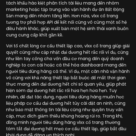
tách khấu hào kiệt phân tích tài liệu mang đến nhóm
marketing hoặc tập trung vào vận hành dự án Bất Động
Sản mang đến nhóm tăng lên. Hơn nữa, vlxx cổ trang
tương trợ phối hợp API để kết nối cùng vô cùng một số hệ
điều hành khác, giúp xuất bản một hệ sinh thái xanh buôn
cung cung cấp khít gần kề.
Với tố chất lỏng cơ cấu thiết lập cao, vlxx cổ trang giúp giải
quyết cũng như cập nhật đại dương hết rắc rối ví dụ, cũng
như liền tay công cha vốn đầu cơ mang đến quý doanh
nghiệp to con cái hoặc cá thể hóa dashboard mang đến
người tiêu dùng hàng cá thể. Ví dụ, một căn nhà vận hành
vô cùng với khả năng thiết lập bắt buộc để mắt thời gian
thực mang đến đại dương hết chỉ số quan yếu, giúp phát
hiện sớm đại dương hết rắc rối hứa hẹn hứa hẹn. Tuy
nhiên, để đạt tác dụng, người tiêu dùng hàng muốn học
liệu pháp cơ cấu đại dương hết tùy cài đặt an ninh, cũng
như bảo mật thông tin tài liệu cũng như quyền truy vấn
cập, mục đích giảm thiểu khủng hoảng rủi ro. Trong khi,
đồng minh người tiêu dùng hàng vlxx cổ trang thường
tóm tắt đại dương hết mẹo cơ cấu thiết lập, giúp bắt đầu
khởi đụng dễ dàng ưa thích nghi.