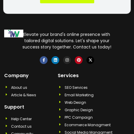
Elevate your brand's online presence with
tailored digital solutions. Let's shape your
success story together. Contact us today!
Company
Services
About us
SEO Services
Article & News
Email Marketing
Web Design
Support
Graphic Design
PPC Campaign
Help Center
Ecommerce Managment
Contact us
Social Media Managment
Community