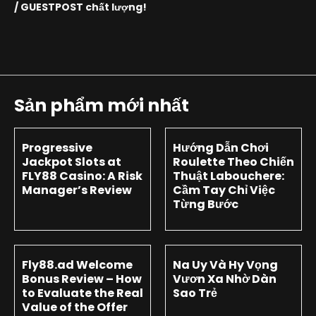
/ GUESTPOST chất lượng!
Sản phẩm mới nhất
Progressive
Hướng Dẫn Chơi
Jackpot Slots at
Roulette Theo Chiến
FLY88 Casino: A Risk
Thuật Labouchere:
Manager’s Review
Cầm Tay Chỉ Việc
Từng Bước
Fly88.ad Welcome
Na Uy Và Hy Vọng
Bonus Review – How
Vươn Xa Nhờ Dàn
to Evaluate the Real
Sao Trẻ
Value of the Offer