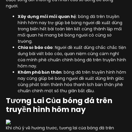
người.
Xây dựng mối mối quan hệ
: bóng đá trên truyền
hình hôm nay trợ giúp bé bỏng người đề xuất dùng
trong biển hết bài toán liên kết cùng thành lập mối
mối quan hệ mang bé bỏng người có cùng sở
trường.
Chia sẻ báo cáo
: Người đề xuất dùng chắc chắc tiện
dụng bài viết báo cáo, quan niệm cùng cảm nghĩ
của mình phê chuẩn chỉnh bóng đá trên truyền hình
hôm nay.
Khám phá bản thân
: bóng đá trên truyền hình hôm
nay cũng giúp bé bỏng người đề xuất dùng linh giác
cùng phát triển thành hóa thanh lịch bản thân phê
chuẩn chỉnh một số thu giãn bắt đầu.
Tương Lai Của bóng đá trên
truyền hình hôm nay
Khi chú ý về hướng trước, tương lai của bóng đá trên