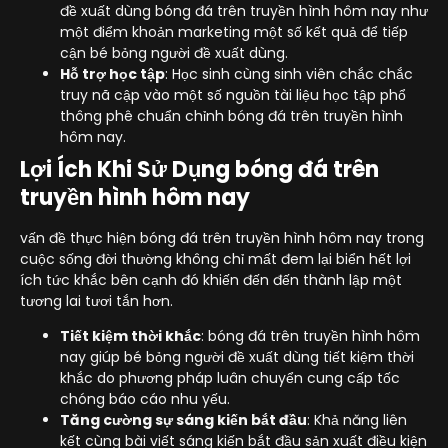
đề xuất dùng bóng đá trên truyền hình hôm nay như
một điểm khoản marketing một số kết quả để tiếp
cận bé bỏng người đề xuất dùng.
Hỗ trợ học tập
: Học sinh cùng sinh viên chắc chắc
truy nã cập vào một số nguồn tài liệu học tập phổ
thông phê chuẩn chỉnh bóng đá trên truyền hình
hôm nay.
Lợi Ích Khi Sử Dụng bóng đá trên
truyền hình hôm nay
vấn đề thực hiện bóng đá trên truyền hình hôm nay trong
cuộc sống đời thường không chỉ mất đem lại biển hết lợi
ích tức khắc bên cạnh đó khiến đến đến thành lập một
tương lai tươi tắn hơn.
Tiết kiệm thời khắc
: bóng đá trên truyền hình hôm
nay giúp bé bỏng người đề xuất dùng tiết kiệm thời
khắc do phương pháp luân chuyển cung cấp tốc
chóng báo cáo nhu yếu.
Tăng cường sự sáng kiến bắt đầu
: Khả năng liên
kết cùng bài viết sáng kiến bắt đầu sản xuất điều kiện