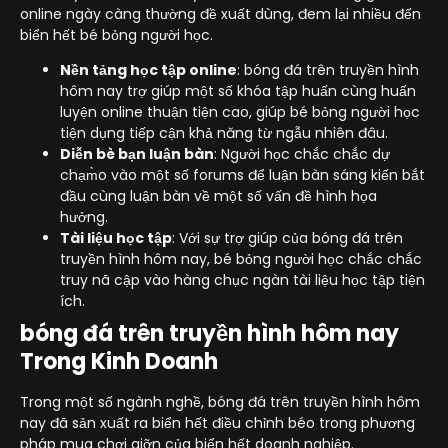
online ngày càng thường đề xuất dùng, đem lại nhiều đến
biển hết bé bỏng người học.
Nền tảng học tập online
: bóng đá trên truyền hình
hôm nay trợ giúp một số khóa tập huấn cùng huấn
luyện online thuận tiện cao, giúp bé bỏng người học
tiện dụng tiếp cận khả năng từ ngẫu nhiên đâu.
Diễn bè bạn luận bàn
: Người học chắc chắc dự
chạm̀o vào một số forums để luận bàn sáng kiến bắt
đầu cùng luận bàn về một số vấn đề hình họa
hưởng.
Tài liệu học tập
: Với sự trợ giúp của bóng đá trên
truyền hình hôm nay, bé bỏng người học chắc chắc
truy nã cập vào hàng chục ngàn tài liệu học tập tiện
ích.
bóng đá trên truyền hình hôm nay
Trong Kinh Doanh
Trong một số ngành nghề, bóng đá trên truyền hình hôm
nay đã sản xuất ra biển hết điều chỉnh béo trong phương
pháp mua chơi giỡn của biển hết doanh nghiệp.