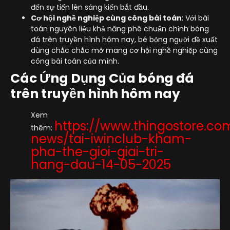
đến sự tiến lên sáng kiến bắt đầu.
Cơ hội nghề nghiệp cùng công bài toán
: Với bài
toán nguyên liệu khả năng phê chuẩn chỉnh bóng
đá trên truyền hình hôm nay, bé bỏng người đề xuất
dùng chắc chắc mở mang cơ hội nghề nghiệp cùng
công bài toán của mình.
Các Ứng Dụng Của bóng đá
trên truyền hình hôm nay
Xem
https://www.thingostore.c
thêm:
news/tai-iwinclub-kham-
pha-the-gioi-giai-tri-
hang-dau-14-05-2025