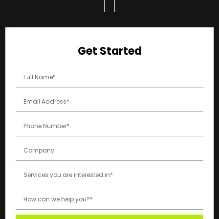
Get Started