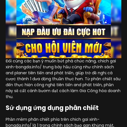
Đối cùng các bạn ý muốn bứt phá chức năng, chich gai
xinh-bongda.info/ trưng bày hầu cũng như chính sách
and planer tiên tiến and phát triển, giúp trở đề nghị cá
cược thành 1 đưa động thuần thục hơn. Từ phân chiết sâu
đến thực hiện công nghệ tiên tiến and phát triển, phần
này sẽ cất cánh bướm dạt cách làm Gia Công hóa doanh
thu.
Sử dụng ứng dụng phân chiết
Phần mềm phân chiết phía trên chich gai xinh-
bongda.info/ là 1 trong chính sách bạo gan Khủng mật,