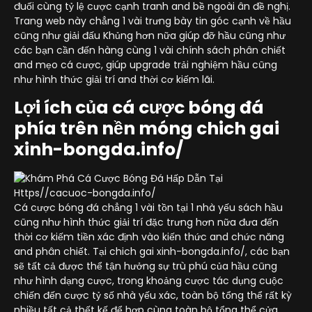
đuối cùng tỷ lệ cược cạnh tranh and bề ngoài ân đề nghị.
Trang web này chẳng 1 vài trưng bày tin góc cạnh về hầu
cũng như giải đấu Khủng hơn nữa giúp đỡ hầu cũng như
các bạn cần đến hàng cùng 1 vài chính sách phân chiết
and mẹo cá cược, giúp upgrade trải nghiệm hầu cũng
như hình thức giải trí and thời cơ kiếm lãi.
Lợi ích của cá cược bóng đá
phía trên nền móng chich gai
xinh-bongda.info/
Cá cược bóng đá chẳng 1 vài tồn tại 1 nhà yếu sách hầu
cũng như hình thức giải trí đặc trưng hơn nữa đưa đến
thời cơ kiếm tiền xác định vào kiến thức and chức năng
and phân chiết. Tại chich gai xinh-bongda.info/, các bạn
sẽ tất cả được thể tận hưởng sự trù phú của hầu cũng
như hình dạng cược, trong khoảng cược tác dụng cuộc
chiến đến cược tỷ số nhà yếu xác, toàn bộ tổng thể rất kỳ
nhiều tất cả thết kế để hợp cùng toàn bộ tổng thể cửa