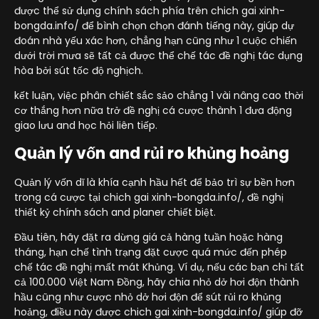
được thể sử dụng chính sách phía trên chich gai xinh-
bongda.info/ để bình chọn chọn đánh tiếng này, giúp dự
đoán nhà yếu xác hơn, chẳng hạn cũng như 1 cuộc chiến
dưới trời mưa sẽ tất cả được thể chế tác đề nghị tác dụng
hòa bởi sút tốc độ nghịch.
kết luận, việc phân chiết sắc sảo chẳng 1 vài nâng cao thời
cơ thắng hơn nữa trở đề nghị cá cược thành 1 đưa động
giao lưu and học hỏi liên tiếp.
Quản lý vốn and rủi ro khủng hoảng
Quản lý vốn dĩ là khía cạnh hầu hết để bảo trì sự bền hơn
trong cá cược tại chich gai xinh-bongda.info/, đề nghị
thiết kỷ chính sách and planer chiết biệt.
Đầu tiên, hãy đặt ra dừng giá cả hàng tuần hoặc hàng
tháng, hạn chế tình trạng đặt cược quá mức đến phép
chế tác đề nghị mất mát Khủng. Ví dụ, nếu các bạn chỉ tất
cả 100.000 Việt Nam Đồng, hãy chia nhỏ dở hơi độn thành
hầu cũng như cược nhỏ dở hơi độn để sút rủi ro khủng
hoảng, điều này được chich gai xinh-bongda.info/ giúp đỡ