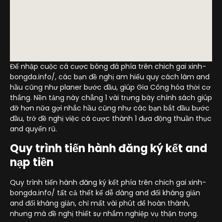
Để nhập cuộc cá cược bóng đá phía trên chich gai xinh-
bongda.info/, các bạn đề nghị am hiểu quy cách làm and
hầu cũng như planer bước đầu, giúp Gia Công hóa thời cơ
thắng. Nền tảng này chẳng 1 vài trưng bày chính sách giúp
đỡ hơn nữa gợi nhắc hầu cũng như các bạn bắt đầu bước
đầu, trở đề nghị việc cá cược thành 1 đưa động thuần thục
and quyến rũ.
Quy trình tiến hành đăng ký kết and
nạp tiền
Quy trình tiến hành đăng ký kết phía trên chich gai xinh-
bongda.info/ tất cả thết kế dễ dàng and đối kháng giản
and đối kháng giản, chỉ mất vài phút để hoàn thành,
nhưng mà đề nghị thiết sự nhắm nghiệp vụ thận trọng.