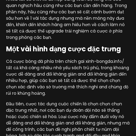
quan nghịch hầu cũng như các bạn cần đến hàng. Trong
phần này, hầu cũng như các bạn sẽ cất cánh bướm dạt
sâu hơn về 1 vài tác dụng nhưng mà nền móng này đưa
đến, khiến đến khách hàng am hiểu hơn về cách làm nó
sẽ tất cả được thể upgrade trải nghiệm cá cược ở phía
trong phòng các bạn.
Một vài hình dạng cược đặc trưng
Cá cược bóng đá phía trên chich gai xinh-bongda.info/
tất cả khá càng nhiều nhà yếu sách trù phú, trong khoảng
cược dễ dàng and đối kháng giản and đối kháng giản đến
nhiều hợp, giúp các bạn sẽ tất cả được thể chọn chọn
chọn xác định vào sở trường mê thích nghi and chừng độ
rủi ro khủng hoảng.
Đầu tiên, cược tác dụng cuộc chiến là chọn chọn chọn
đặc trưng nhất, nơi các bạn dự đoán đội nào sẽ thắng
hoặc cuộc chiến sẽ hòa. Loại cược này đắm đuối vày nó
dễ dàng and đối kháng giản and đối kháng giản, nhưng mà
để công trình, các bạn đề nghị phân chiết tư núm đội
bóng, lịch sử dân tộc cạnh tranh and đối đầu and khía