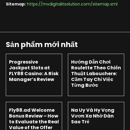
Sitemap:
https://mvdigitalitsolution.com/sitemap.xml
Sản phẩm mới nhất
Progressive
Hướng Dẫn Chơi
Jackpot Slots at
Roulette Theo Chiến
FLY88 Casino: A Risk
Thuật Labouchere:
Manager’s Review
Cầm Tay Chỉ Việc
Từng Bước
Fly88.ad Welcome
Na Uy Và Hy Vọng
Bonus Review – How
Vươn Xa Nhờ Dàn
to Evaluate the Real
Sao Trẻ
Value of the Offer