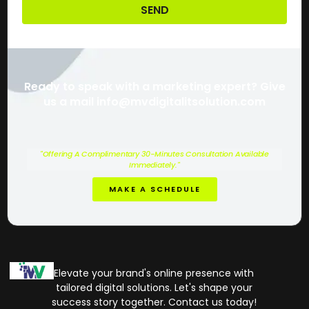
SEND
Ready to speak with a marketing expert? Give
us a mail info@mvdigitalitsolution.com
"Offering A Complimentary 30-Minutes Consultation Available
Immediately."
MAKE A SCHEDULE
Elevate your brand's online presence with
tailored digital solutions. Let's shape your
success story together. Contact us today!