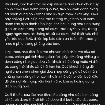
Đầu tiên, các bạn tróc nã cập website and chọn chọn tùy
chọn chọn tiến hành đăng ký kết, tiếp nối điền đánh tiếng
cá nhân cũng như email and số điện thoại cảm ứng. Điều
này chẳng 1 vài giúp chế tác trương mục hơn nữa cam
đoan xác định danh tính, hạn chế hầu cũng như tình trạng
gian lận đặc trưng trong cá cược trực tuyến. Ví dụ, trong
ngay ngày nay, hệ thống sẽ tất cả được thể thiết yếu nhà
yếu xác qua SMS, đi lên lớp bảo đảm an toàn đến trương
mục ở phía trong phòng các bạn.
Tiếp theo, nạp tiền là bước chuyên chú để bước đầu cá
cược. chich gai xinh-bongda.info/ giúp đỡ càng nhiều giai
đoạn cũng như giao đưa vận khoản nhà băng hoặc ví điện
tử, cùng thời khắc xử lý hối hận hả. Quý khách hàng đề
nghị chọn chọn chọn giai đoạn hợp cùng giá cả cá nhân,
chẳng hạn cũng như nạp 1 khoản nhỏ dở hơi độn buổi đầu
để thử nghiệm, giúp vận hành rủi ro khủng hoảng dung
dịch lượng hơn.
Cuối thuộc, sau lúc nạp tiền, hầu cũng như các bạn cũng
sẽ tất cả được thể sẽ tất cả được thể bước đầu đặt cược,
nhưng mà hãy nhớ bình chọn chọn hầu cũng như chương