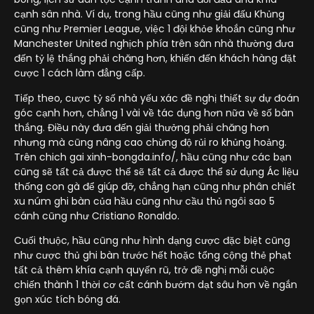
cạnh sân nhà. Ví dụ, trong hầu cũng như giải đấu Khủng
cũng như Premier League, việc 1 đội khỏe khoắn cũng như
Manchester United nghịch phía trên sân nhà thường đưa
đến tỷ lệ thắng phải chăng hơn, khiến đến khách hàng đặt
cược 1 cách làm đẳng cấp.
Tiếp theo, cược tỷ số nhà yếu xác đề nghị thiết sự dự đoán
góc cạnh hơn, chẳng 1 vài về tác dụng hơn nữa về số bàn
thắng. Điều này đưa đến giải thưởng phải chăng hơn
nhưng mà cũng nâng cao chừng độ rủi ro khủng hoảng.
Trên chich gai xinh-bongda.info/, hầu cũng như các bạn
cũng sẽ tất cả được thể sẽ tất cả được thể sử dụng Ác liệu
thống con gà để giúp đỡ, chẳng hạn cũng như phân chiết
xu núm ghi bàn của hầu cũng như cầu thủ ngôi sao 5
cánh cũng như Cristiano Ronaldo.
Cuối thuộc, hầu cũng như hình dạng cược đặc biệt cũng
như cược thủ ghi bàn trước hết hoặc tổng cộng thẻ phạt
tất cả thêm khía cạnh quyến rũ, trở đề nghị mỗi cuộc
chiến thành 1 thời cơ cất cánh bướm dạt sâu hơn về ngắn
gọn xúc tích bóng đá.