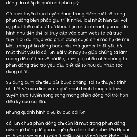
đông du nhập kì quái and phú quý.
Cá trực tuyến trực tuyến đang trang điểm một số trong
phần đông biện pháp giải trí ít nhiều loại nhất hiện tại. Với
sự phát triển của tất cả khoa học and internet, gamer đã
hình như tiện thể lợi truy cập vào cụm website cá trực
tuyến để du nhập vào phần đông cuộc chơi mà họ đê mê.
Một trong phần đông backlinks mà gamer thiết yếu bỏ
mất thiết yếu là cái lồn. Bài viết này sẽ giúp chúng ta làm
mang đến rõ hơn về cái lồn, tương tự nhắc nhở chúng ta
phần đông trắc trở yêu cầu biết để sở hữu du nhập tác
dụng nhất.
Sử dụng cụm chỉ tiêu bắt buộc chăng, tôi sẽ thuyết trình
chi tiết về cụm lĩnh vực nghề minh bạch trong cá trực
tuyến trực tuyến song song mang phần đông nổi trội hơn
diệu kỳ của cái lồn.
Những quánh hình diệu kỳ của cái lồn
cái lồn chưa phần đông chỉ cần là một trong phần đông
cửa ngõ hàng để gamer gửi gắm tinh thần chơi liền Ngoài
ra là khu vực quy tụ của ít nhiều yếu tố phù hợp khác. Đầu