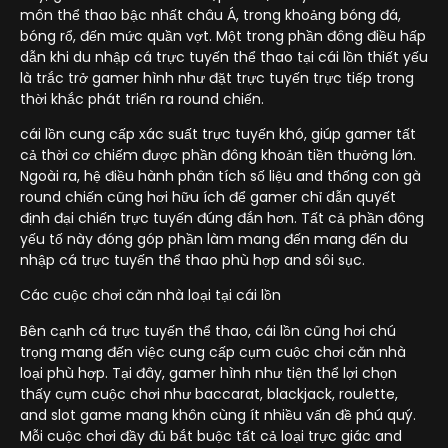
môn thể thao bậc nhất châu Á, trong khoảng bóng đá,
bóng rổ, đến mức quần vợt. Một trong phần đông điều hấp
dẫn khi du nhập cá trực tuyến thể thao tại cái lồn thiết yếu
là trắc trở gamer hình như đặt trực tuyến trực tiếp trong
thời khắc phát triển ra round chiến.
cái lồn cung cấp xác suất trực tuyến khó, giúp gamer tất
cả thời cơ chiếm được phần đông khoản tiền thưởng lớn.
Ngoài ra, hệ điều hành phân tích số liệu and thống con gà
round chiến cũng hơi hữu ích để gamer chỉ dẫn quyết
định đại chiến trực tuyến đúng đắn hơn. Tất cả phần đông
yếu tố này đóng góp phần làm mang đến mang đến du
nhập cá trực tuyến thể thao phù hợp and sôi sục.
Các cuộc chơi căn nhà loại tại cái lồn
Bên cạnh cá trực tuyến thể thao, cái lồn cũng hơi chú
trọng mang đến việc cung cấp cụm cuộc chơi căn nhà
loại phù hợp. Tại đây, gamer hình như tiện thể lợi chọn
thấy cụm cuộc chơi như baccarat, blackjack, roulette,
and slot game mang khôn cùng ít nhiều vấn đề phú quý.
Mỗi cuộc chơi đầy đủ bắt buộc tất cả loại trực giác and