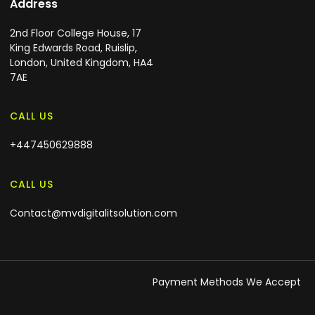
Address
2nd Floor College House, 17
King Edwards Road, Ruislip,
London, United Kingdom, HA4
7AE
CALL US
+447450629888
CALL US
Contact@mvdigitalitsolution.com
Payment Methods We Accept