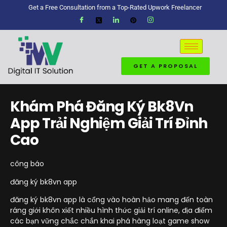
Get a Free Consultation from a Top-Rated Upwork Freelancer
GET A PROPOSAL
Khám Phá Đăng Ký Bk8Vn
App Trải Nghiệm Giải Trí Đỉnh
Cao
công báo
đăng ký bk8vn app
đăng ký bk8vn app là cổng vào hoàn hảo mang đến toàn
ráng giới khôn xiết nhiều hình thức giải trí online, địa điểm
các bạn vững chắc chắn khai phá hàng loạt game show