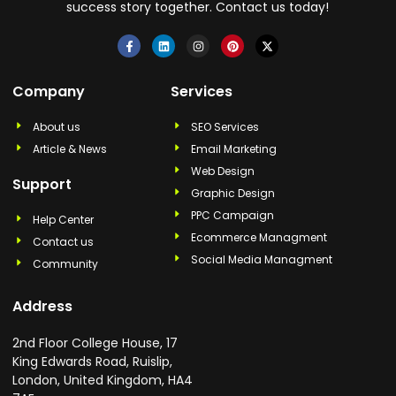
success story together. Contact us today!
Company
Services
About us
SEO Services
Article & News
Email Marketing
Web Design
Support
Graphic Design
PPC Campaign
Help Center
Ecommerce Managment
Contact us
Social Media Managment
Community
Address
2nd Floor College House, 17
King Edwards Road, Ruislip,
London, United Kingdom, HA4