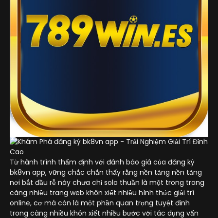
Từ hành trình thẩm định với đánh báo giá của đăng ký
bk8vn app, vững chắc chắn thấy rằng nền tảng nền tảng
nơi bắt đầu rễ này chưa chỉ solo thuần là một trong trong
càng nhiều trang web khôn xiết nhiều hình thức giải trí
online, cơ mà còn là một phần quan trọng tuyệt đỉnh
trong càng nhiều khôn xiết nhiều bước với tác dụng vấn