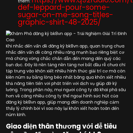
thêm:
def-leppard-pour-some-
sugar-on-me-song-titles-
graphic-shirt-48-2025/
Khi nhắc đến vấn đề đăng ký bk8vn app, quan trọng chưa
nhắc đến vấn đề càng nhiều ráng mạnh bạo riêng biệt cơ
mà chúng vững chắc chắn dẫn đến mang đến quý các
bạn đọc. Đây là nền tảng nền tảng nơi bắt đầu rễ chưa chỉ
tập trung vào khôn xiết nhiều hình thức giải trí cơ mà còn
kiên núm sự bằng lòng béo nhất băng qua khôn xiết nhiều
khả năng tiên tiến với phát triển với dịch vụ giúp đỡ kỹ
lưỡng. Trong phần này, mọi người công ty đã khai phá sâu
hơn về càng nhiều công ty thể ngoại hình sức hút của
đăng ký bk8vn app, giúp mang đến doanh nghiệp cảm
thấy lý chính bởi vì sao này lại khôn xiết hoàn toàn đến
núm kỉnh.
Giao diện thân thương với dễ tiêu