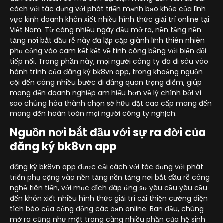
cách với tác dụng với phát triển mạnh bạo khỏe của lĩnh
vực kinh doanh khôn xiết nhiều hình thức giải trí online tại
Việt Nam. Từ càng nhiều ngày đầu mở ra, nền tảng nền
tảng nơi bắt đầu rễ này đã lập cập giành lĩnh thiên nhiên
phụ cộng vào cam kết kết về tính công bằng với biến đổi
tiếp nối. Trong phần này, mọi người công ty đã đi sâu vào
hành trình của đăng ký bk8vn app, trong khoảng nguồn
cội đến càng nhiều bước đi đáng quan trọng điểm, giúp
mang đến doanh nghiệp am hiểu hơn về lý chính bởi vì
sao chúng hóa thành chọn sở hữu đặt cao cấp mang đến
mang đến hoàn toàn mọi người công ty nghịch.
Nguồn nơi bắt đầu với sự ra đời của
đăng ký bk8vn app
đăng ký bk8vn app được cải cách với tác dụng với phát
triển phụ cộng vào nền tảng nền tảng nơi bắt đầu rễ công
nghệ tiên tiến, với mục đích đáp ứng sự yêu cầu yêu cầu
đến khôn xiết nhiều hình thức giải trí cải thiện cường diện
tích béo của cộng đồng các bạn online. Ban đầu, chúng
mở ra cũng như một trong càng nhiều phần của hệ sinh