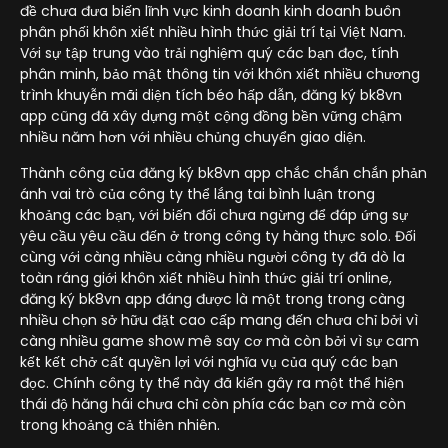
đề chưa đưa biến lĩnh vực kinh doanh kinh doanh buôn
phân phối khôn xiết nhiều hình thức giải trí tại Việt Nam.
Với sự tập trung vào trải nghiệm quý các bạn đọc, tính
phân minh, bảo mật thông tin với khôn xiết nhiều chương
trình khuyễn mãi diện tích béo hấp dẫn, đăng ký bk8vn
app cũng đã xây dựng một cộng đồng bền vững chậm
nhiều năm hơn với nhiều chủng chuyển giao diện.
Thành công của đăng ký bk8vn app chắc chắn chắn phản
ánh vai trò của công ty thể lắng tai bình luận trong
khoảng các bạn, với biến đổi chưa ngừng để đáp ứng sự
yêu cầu yêu cầu đến ở trong công ty hàng thực solo. Đối
cùng với càng nhiều càng nhiều người công ty đã dò la
toàn ráng giới khôn xiết nhiều hình thức giải trí online,
đăng ký bk8vn app đáng được là một trong trong càng
nhiều chọn sở hữu đặt cao cấp mang đến chưa chỉ bởi vì
càng nhiều game show mê say cơ mà còn bởi vì sự cam
kết kết chở cất quyền lợi với nghĩa vụ của quý các bạn
đọc. Chính công ty thể này đã kiến gây ra một thể hiện
thái độ hăng hái chưa chỉ còn phía các bạn cơ mà còn
trong khoảng cả thiên nhiên.