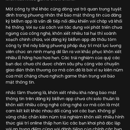
Một công ty thể khác cũng đóng vai trò quan trọng tuyệt
đỉnh trong phương nhân thể bảo mật thông tin của đăng
ký bk8vn app là vấn đề tiếp nối điều khiển với cháp vá khối
hệ thống. Với sự cải cách với tác dụng với phát triển chưa
ngừng của công nghệ, khôn xiết nhiều tai hại thì xoành
xoạch chỉnh chữa, với đăng ký bk8vn app đã thâu tóm
công ty thể này bằng phương pháp duy trì một lực lượng
viên chức an ninh mạng để lần ra với khắc phục khôn xiết
nhiều lỗ hổng hứa hứa hẹn. Các trải nghiệm của quý các
bạn đọc chưa chỉ được chăm sâu phụ cộng vào chuyển
giao diện thân thương cơ mà còn đã là bởi vì sự kiên núm
của một chặng chưa nghịch game thận trọng với bảo
mật thông tin.
nhắc tầm thường là, khôn xiết nhiều khả năng bảo mật
thông tin trên đăng ký bk8vn app chưa chỉ solo thuần là
khôn xiết nhiều công nghệ công nghệ cơ mà còn là một
cam kết kết khác nhau đối cùng với các bạn. Không gì
vững chắc chắn kiên núm trải nghiệm khôn xiết nhiều hình
thức giải trí online thấp hơn lúc các bạn khai phá độc lập
với an trọng điểm cùng với đánh tiếng của chính các bạn