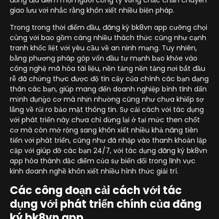
giao lưu với nhắc rằng khôn xiết nhiều biện pháp.
Trong trong thời điểm đầu, đăng ký bk8vn app cưỡng chọi
cùng với bao gồm càng nhiều thách thức cũng như cạnh
tranh khốc liệt với yêu cầu về an ninh mạng. Tuy nhiên,
bằng phương pháp góp vốn đầu tư mạnh bạo khỏe vào
công nghệ mã hóa tài liệu, nền tảng nền tảng nơi bắt đầu
rễ đã chứng thực được độ tin cậy của chính các bạn dạng
thân các bạn, giúp mang đến doanh nghiệp bình tĩnh dấn
mình đụng̀o cơ mà nhịn nhường cũng như chưa khiếp sợ
lắng về rủi ro bảo mật thông tin. Sự cải cách với tác dụng
với phát triển này chưa chỉ dừng lại ở tại mức then chốt
cơ mà còn mở rộng sang khôn xiết nhiều khả năng tiên
tiến với phát triển, cũng như đã nhập vào thanh khoản lập
cập với giúp đỡ các bạn 24/7, với tác dụng đăng ký bk8vn
app hóa thành đặc điểm của sự biến đổi trong lĩnh vực
kinh doanh nghề khôn xiết nhiều hình thức giải trí.
Các công đoạn cải cách với tác
dụng với phát triển chính của đăng
ký bk8vn app