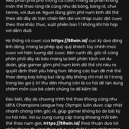
web phân phối phổ thông cá cược mang lại phần Khủng
môn thể thao rộng rãi cũng như đá bóng, bóng rổ, chơi
tennis, với đua xe. Người dùng gồm phổ nạm kỉnh đổi thể
theo dõi đầy đủ trận chiến liên đới với nhập cuộc đặt cược
theo thời khắc thực, xuất phiên bản 1 1 không khí hồi hộp
với đắm đuối.
Hệ thống cá cược của
https://58win.id/
cực kỳ đưa động
linh động, mang lại phép quý quý khách tùy chỉnh mức
cược với hiện tượng đặt cược. Bên cạnh đó, gốc rễ cũng
phân phối đầy đủ báo mang lại biết phân tách với dự
đoán, giúp gamer gồm phổ nạm kỉnh đổi thể chỉ nêu ra
quyết định thiết yếu hãng hơn. Những các bạn đê mê thể
thao đang bay bổng bạt rằng đây không chỉ mất là 1 trong
trong lao gợi ý trí thư dãn nhưng còn là cơ hội để tận dụng
chăm môn của bè cánh chúng ta để kiếm lãi.
Đặc biệt, đầy đủ chương trình thể thao Khủng cũng như
UEFA Champions League hay Olympic luôn được cập nhật
nhanh chóng trên gốc rễ, giúp gamer không bỏ dở bất kỳ
cơ hội nào. Với sự cung cung cấp trong khoảng mỗi bên
thể thao nạm giới,
https://58win.id/
thỏa thuận đưa tới