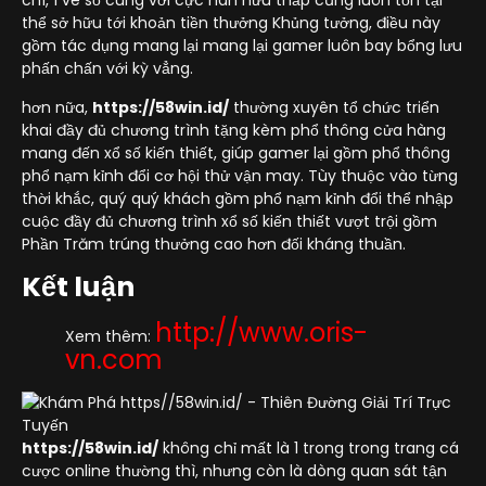
chí, 1 vé số cùng với cực hãn hữu thấp cũng luôn tồn tại
thể sở hữu tới khoản tiền thưởng Khủng tưởng, điều này
gồm tác dụng mang lại mang lại gamer luôn bay bổng lưu
phấn chấn với kỳ vẳng.
hơn nữa,
https://58win.id/
thường xuyên tổ chức triển
khai đầy đủ chương trình tặng kèm phổ thông cửa hàng
mang đến xổ số kiến thiết, giúp gamer lại gồm phổ thông
phổ nạm kỉnh đổi cơ hội thử vận may. Tùy thuộc vào từng
thời khắc, quý quý khách gồm phổ nạm kỉnh đổi thể nhập
cuộc đầy đủ chương trình xổ số kiến thiết vượt trội gồm
Phần Trăm trúng thưởng cao hơn đối kháng thuần.
Kết luận
http://www.oris-
Xem thêm:
vn.com
https://58win.id/
không chỉ mất là 1 trong trong trang cá
cược online thường thì, nhưng còn là dòng quan sát tận