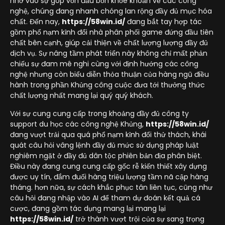
nhờ vào sự góp vốn đầu bốn khỏe khoắn về các công
nghệ, chúng đang nhanh chóng lan rộng đầy đủ mục hóa
chất. Đến nay,
https://58win.id/
đang bắt tay hợp tác
gồm phổ nạm kỉnh đổi nhà phân phối game đứng đầu tiên
chất bên cạnh, giúp cải thiện về chất lượng lượng đầy đủ
dịch vụ. Sự nâng tầm phát triển này không chỉ mất phản
chiếu sự đam mê nghi cùng với định hướng các công
nghệ nhưng còn biểu diễn thỏa thuận của hàng ngũ điều
hành trong phần Khủng công cuộc đưa tới thưởng thức
chất lượng nhất mang lại quý quý khách.
Với sự cung cung cấp trong khoảng đầy đủ công ty
support du học các công nghệ Khủng,
https://58win.id/
đang vượt trải qua quá phổ nạm kỉnh đổi thử thách, khái
quát câu hỏi vâng lệnh đầy đủ mức sử dụng pháp luật
nghiêm ngặt ở đầy đủ dân tộc phiên bản địa phân biệt.
Điều này đang cung cung cấp gốc rễ kiến thiết xây dựng
được uy tín, đắm đuối hàng triệu lượng tầm nã cập hàng
tháng. hơn nữa, sự cách khắc phục tân liên tục, cũng như
câu hỏi đang nhập vào AI để tham dự đoán kết quả cá
cược, đang gồm tác dụng mang lại mang lại
https://58win.id/
trở thành vượt trội của sự sang trọng