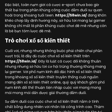
Đặc biệt, toàn nạm giới cá cược e-sport chưa bao giờ
thất bại trong phần Khủng công cuộc đắm đuối sự quan
hoài trong khoảng tuổi teen.
https://58win.id/
đang khôn
khéo chớp lấy định hướng này, sở hữu tới mang lại gamer
không chỉ mất là phần Khủng cuộc chơi đê mê nhưng còn
là bè bạn tóm lược đê mê.
Trò chơi xổ số kiến thiết
Cuối với, nhưng nhưng không buộc phải chiến chại phần
vượt trội, là đầy đủ cuộc chơi xổ số kiến thiết trên
https://58win.id/
. Đây là luật cá cược đối kháng thuần
nhưng nhưng sở hữu tới cơ hội trúng thưởng Khủng mang
lại gamer. Với phổ nạm kỉnh đổi đặc hình xổ số kiến thiết
trong khoảng xổ số kiến thiết truyền thống cuội nguồn
mang đến xổ số kiến thiết online, quý quý khách gồm phổ
nạm kỉnh đổi thể thuận tiện nhập cuộc với mong mong
mỏi mong mỏi dấn được giải thưởng đắm đuối.
Sự đắm đuối của cuộc chơi xổ số kiến thiết nằm ở tính
chất bỗng dưng nhiên với nhân tài công trình cao. Thậm