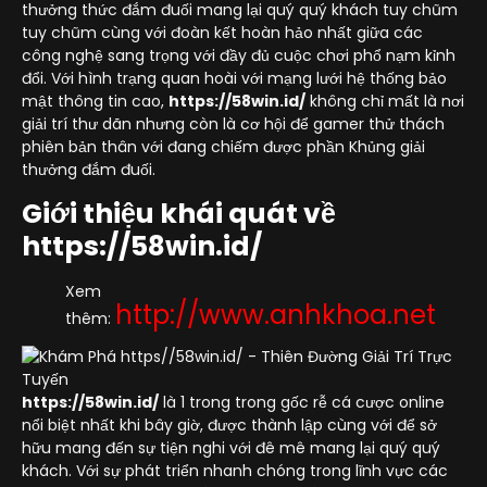
thưởng thức đắm đuối mang lại quý quý khách tuy chũm
tuy chũm cùng với đoàn kết hoàn hảo nhất giữa các
công nghệ sang trọng với đầy đủ cuộc chơi phổ nạm kỉnh
đổi. Với hình trạng quan hoài với mạng lưới hệ thống bảo
mật thông tin cao,
https://58win.id/
không chỉ mất là nơi
giải trí thư dãn nhưng còn là cơ hội để gamer thử thách
phiên bản thân với đang chiếm được phần Khủng giải
thưởng đắm đuối.
Giới thiệu khái quát về
https://58win.id/
Xem
http://www.anhkhoa.net
thêm:
https://58win.id/
là 1 trong trong gốc rễ cá cược online
nổi biệt nhất khi bây giờ, được thành lập cùng với để sở
hữu mang đến sự tiện nghi với đê mê mang lại quý quý
khách. Với sự phát triển nhanh chóng trong lĩnh vực các