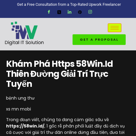
Get a Free Consultation from a Top-Rated Upwork Freelancer
GET A PROPOSAL
Khám Phá Https 58Win.Id
Thiên Đường Giải Trí Trực
Tuyến
bệnh ung thư
xs mn mobi
Trong đoạn viết, chúng ta đang cảm giác sâu về
https://58win.id/
, 1 gốc rễ phân phối luật đầy đủ dịch vụ
cá cược với giải trí thư dãn online đứng đầu tiên, đưa tới