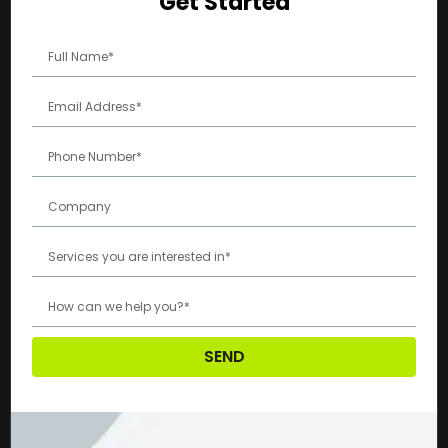
Get Started
SEND