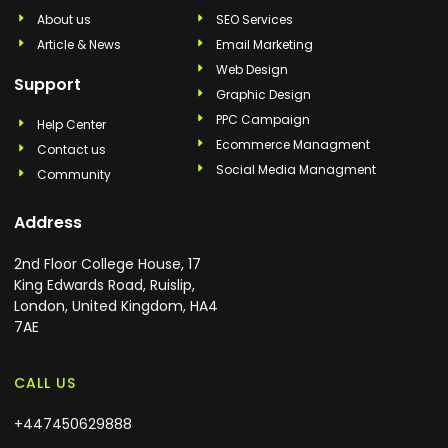
About us
SEO Services
Article & News
Email Marketing
Web Design
Support
Graphic Design
PPC Campaign
Help Center
Ecommerce Managment
Contact us
Social Media Managment
Community
Address
2nd Floor College House, 17
King Edwards Road, Ruislip,
London, United Kingdom, HA4
7AE
CALL US
+447450629888