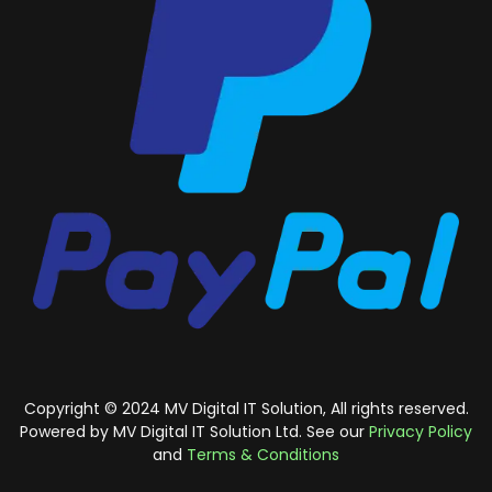
Copyright © 2024 MV Digital IT Solution, All rights reserved.
Powered by MV Digital IT Solution Ltd. See our
Privacy Policy
and
Terms & Conditions