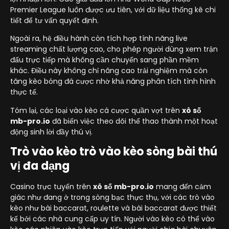
Premier League luôn được ưu tiên, với dữ liệu thống kê chi
tiết để tư vấn quyết định.
Ngoài ra, hệ điều hành còn tích hợp tính năng live
streaming chất lượng cao, cho phép người dùng xem trận
đấu trực tiếp mà không cần chuyển sang phần mềm
khác. Điều này không chỉ nâng cao trải nghiệm mà còn
tăng kèo bóng đá cược nhờ khả năng phân tích tình hình
thực tế.
Tóm lại, các loại vào kèo cá cược quần vợt trên
xô số
mb-pro.io
đã biến việc theo dõi thể thao thành một hoạt
động sinh lời đầy thú vị.
Trò vào kèo trò vào kèo sòng bài thú
vị đa dạng
Casino trực tuyến trên
xô số mb-pro.io
mang đến cảm
giác như đang ở trong sòng bạc thực thụ, với các trò vào
kèo như bài baccarat, roulette và bài baccarat được thiết
kế bởi các nhà cung cấp uy tín. Người vào kèo có thể vào