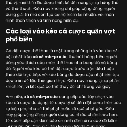
thú vị, mọi thứ đều được thiết kế để mang lại sự hứng thú
và thử thách. Điều này không chỉ giúp cộng đồng người
dùng giải trí mà còn tạo cơ hội kiếm lợi nhuận, với màn
hình thân thiện và tính năng hiện đại.
Các loại vào kèo cá cược quần vợt
phổ biến
Cá đặt cược thể thao là một trong những trò vào kèo nổi
bật nhất trên
xô số mb-pro.io
, thu hút hàng triệu người
dùng yêu thích các môn thể thao như bóng đá và bóng
đá. Người vào kèo có thể đặt cược trước trận đấu hoặc
theo dõi trực tiếp, với kèo bóng đá được cập nhật liên tục
dựa trên dữ liệu thời gian thực. Điều này mang lại sự phấn
khích lớn, vì kết quả có thể thay đổi chỉ trong vài giây.
Hơn nữa,
xô số mb-pro.io
cung cấp các tùy chọn vào
kèo cá cược đa dạng, từ cược tỷ số đến đặt cược trên các
sự kiện phụ như số thẻ phạt hoặc số quả phạt góc. Điều
này giúp cộng đồng người dùng có nhiều chiến lược hơn,
từ cách tiếp cận đảm bảo an ninh đến rủi ro cao để kiếm
lợi nhuận lớn. Các giải đấu lớn như World Cup hoặc