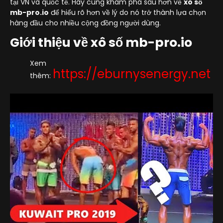
tại VN và quốc tế. Hãy cùng khám phá sâu hơn về
xô số
mb-pro.io
để hiểu rõ hơn về lý do nó trở thành lựa chọn
hàng đầu cho nhiều cộng đồng người dùng.
Giới thiệu về xô số mb-pro.io
Xem
https://eburnysenergy.net
thêm: