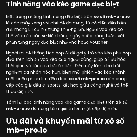
Tính năng vào kèo game đặc biệt
Một trong những tính năng đặc biệt trên
xô số mb-pro.io
là các máy xèng với chủ đề đa dạng, từ cổ điển đến hiện
đại, mang lại cơ hội trúng thưởng lớn. Người vào kèo có
thể vào kèo các sự kiện hàng ngày hoặc hàng tuần, với
phần tặng ngay đặc biệt như vnd hoặc voucher.
Ngoài ra, hệ thống tích hợp AI để gợi ý trò vào kèo phù hợp
dựa trên lịch sử vào kèo của người dùng, giúp tối ưu hóa
thời gian và tăng cơ hội ăn tiền. Điều này làm cho trải
nghiệm cá nhân hóa hơn, biến mỗi phiên vào kèo thành
một cuộc phiêu lưu độc đáo.
xô số mb-pro.io
còn cung
cấp các giải đấu e-sports, kết hợp giữa công nghệ và thể
thao điện tử.
Tóm lại, các tính năng vào kèo game đặc biệt trên
xô số
mb-pro.io
đã nâng tầm giải trí lên một cấp độ mới.
Ưu đãi và khuyến mãi từ xô số
mb-pro.io