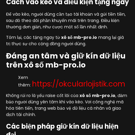
Cách vào kèo và điều kiện tặng ngay
Để vào kèo, người dùng cần tạo tài khoản và gửi tiền tiền,
sau đó theo dõi phần khuyến mãi trên trang. Điều kiện
thường đơn giản, như cược một số lần nhất định.
Tóm lại, các tặng ngay từ
xô số mb-pro.io
mang lại giá
trị thực sự cho cộng đồng người dùng.
Đáng an tâm và giữ kín dữ liệu
trên xô số mb-pro.io
Xem
https://okcularlojistik.com
thêm:
Không rủi ro là yếu raise cốt lõi của
xô số mb-pro.io
, đảm
bảo người dùng yên tâm khi vào kèo. Với công nghệ mã
hóa tiên tiến, trang web bảo vệ dữ liệu cá nhân và giao
dịch tài chính.
Các biện pháp giữ kín dữ liệu hiện
đại