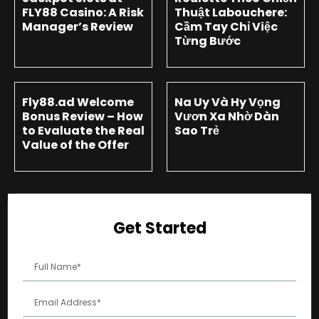
FLY88 Casino: A Risk
Thuật Labouchere:
Manager’s Review
Cầm Tay Chỉ Việc
Từng Bước
Fly88.ad Welcome
Na Uy Và Hy Vọng
Bonus Review – How
Vươn Xa Nhờ Dàn
to Evaluate the Real
Sao Trẻ
Value of the Offer
Get Started