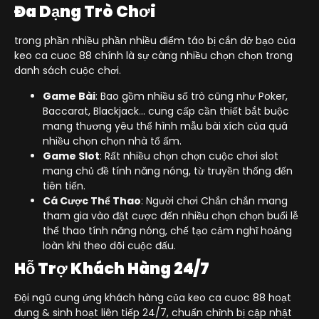
Đa Dạng Trò Chơi
trong phần nhiều phần nhiều điểm táo bị cắn dở bạo của
keo ca cuoc 88 chính là sự càng nhiều chọn chọn trong
danh sách cuộc chơi.
Game Bài
: Bao gồm nhiều số trò cũng như Poker,
Baccarat, Blackjack… cung cấp cần thiết bắt buộc
mang thương yêu thể hình mẫu bài xích của quá
nhiều chọn chọn nhà tổ ấm.
Game Slot
: Rất nhiều chọn chọn cuộc chơi slot
mang chủ đề tính năng nóng, từ truyền thống đến
tiên tiến.
Cá Cược Thể Thao
: Người chơi Chắn chắn mang
tham gia vào đặt cược đến nhiều chọn chọn buổi lễ
thể thao tính năng nóng, chế tạo cảm nghĩ hoảng
loàn khi theo dõi cuộc đấu.
Hỗ Trợ Khách Hàng 24/7
Đội ngũ cung ứng khách hàng của keo ca cuoc 88 hoạt
đụng & sinh hoạt liên tiếp 24/7, chuẩn chỉnh bị cập nhật