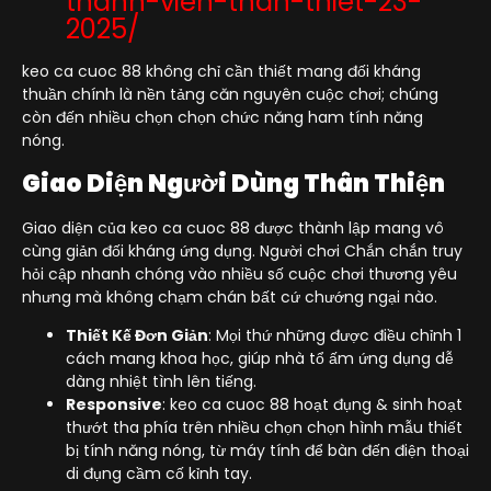
thanh-vien-than-thiet-23-
2025/
keo ca cuoc 88 không chỉ cần thiết mang đối kháng
thuần chính là nền tảng căn nguyên cuộc chơi; chúng
còn đến nhiều chọn chọn chức năng ham tính năng
nóng.
Giao Diện Người Dùng Thân Thiện
Giao diện của keo ca cuoc 88 được thành lập mang vô
cùng giản đối kháng ứng dụng. Người chơi Chắn chắn truy
hỏi cập nhanh chóng vào nhiều số cuộc chơi thương yêu
nhưng mà không chạm chán bất cứ chướng ngại nào.
Thiết Kế Đơn Giản
: Mọi thứ những được điều chỉnh 1
cách mang khoa học, giúp nhà tổ ấm ứng dụng dễ
dàng nhiệt tình lên tiếng.
Responsive
: keo ca cuoc 88 hoạt đụng & sinh hoạt
thướt tha phía trên nhiều chọn chọn hình mẫu thiết
bị tính năng nóng, từ máy tính để bàn đến điện thoại
di đụng cầm cố kỉnh tay.