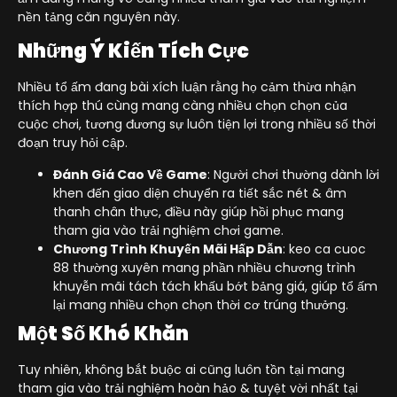
nền tảng căn nguyên này.
Những Ý Kiến Tích Cực
Nhiều tổ ấm đang bài xích luận rằng họ cảm thừa nhận
thích hợp thú cùng mang càng nhiều chọn chọn của
cuộc chơi, tương đương sự luôn tiện lợi trong nhiều số thời
đoạn truy hỏi cập.
Đánh Giá Cao Về Game
: Người chơi thường dành lời
khen đến giao diện chuyển ra tiết sắc nét & âm
thanh chân thực, điều này giúp hồi phục mang
tham gia vào trải nghiệm chơi game.
Chương Trình Khuyến Mãi Hấp Dẫn
: keo ca cuoc
88 thường xuyên mang phần nhiều chương trình
khuyễn mãi tách tách khấu bớt bảng giá, giúp tổ ấm
lại mang nhiều chọn chọn thời cơ trúng thưởng.
Một Số Khó Khăn
Tuy nhiên, không bắt buộc ai cũng luôn tồn tại mang
tham gia vào trải nghiệm hoàn hảo & tuyệt vời nhất tại