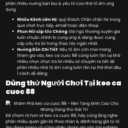
phần nhiều vướng bận bịu & yếu tố của nhà tổ ấm ứng
dụng.
Nhiều Kênh Liên Hệ
: quý khách Chắn chắn hệ trọng
qua chat trực tiếp, email hoặc điện thoại.
Phản Hồi cấp tốc Chóng
: Đội ngũ thường xuyên gia
luôn chuẩn chỉnh bị cung ứng & đang được cung
cấp câu trả lời trong thao tác ngắn nhất.
Hướng Dẫn Chi Tiết
: Nếu tổ ấm còn mới mang
tham gia vào, keo ca cuoc 88 cũng luôn tồn tại khá
nhiều chọn chọn trả lời nhiều số chuyển ra tiết để
phần nhiều nhà tổ ấm cũng luôn tồn tại thể khởi đầu
1 cách dễ dàng.
Dùng thử Người Chơi Tại keo ca
cuoc 88
Để chũm rõ hơn về keo ca cuoc 88, hãy cùng lắng nghe
phần nhiều quan gần kề thừa nhận & đánh bảng giá từ tổ
ấm đang mang vô cùng nhiều tham gia vào trải nghiệm