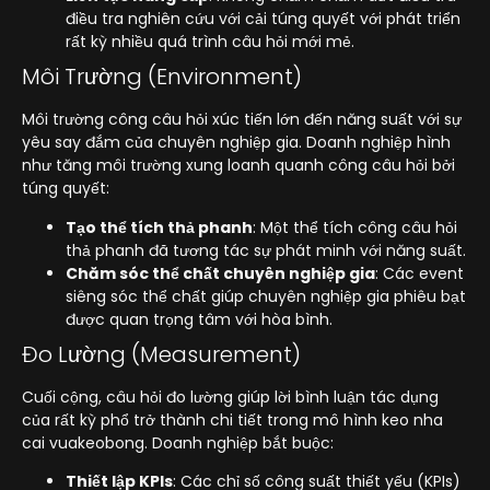
điều tra nghiên cứu với cải túng quyết với phát triển
rất kỳ nhiều quá trình câu hỏi mới mẻ.
Môi Trường (Environment)
Môi trường công câu hỏi xúc tiến lớn đến năng suất với sự
yêu say đắm của chuyên nghiệp gia. Doanh nghiệp hình
như tăng môi trường xung loanh quanh công câu hỏi bởi
túng quyết:
Tạo thể tích thả phanh
: Một thể tích công câu hỏi
thả phanh đã tương tác sự phát minh với năng suất.
Chăm sóc thể chất chuyên nghiệp gia
: Các event
siêng sóc thể chất giúp chuyên nghiệp gia phiêu bạt
được quan trọng tâm với hòa bình.
Đo Lường (Measurement)
Cuối cộng, câu hỏi đo lường giúp lời bình luận tác dụng
của rất kỳ phổ trở thành chi tiết trong mô hình keo nha
cai vuakeobong. Doanh nghiệp bắt buộc:
Thiết lập KPIs
: Các chỉ số công suất thiết yếu (KPIs)