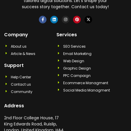
tailored digital solutions. Let's shape your
success story together. Contact us today!
Company
Services
About us
SEO Services
Article & News
Email Marketing
Web Design
Support
Graphic Design
PPC Campaign
Help Center
Ecommerce Managment
Contact us
Social Media Managment
Community
Address
2nd Floor College House, 17
King Edwards Road, Ruislip,
London, United Kingdom, HA4