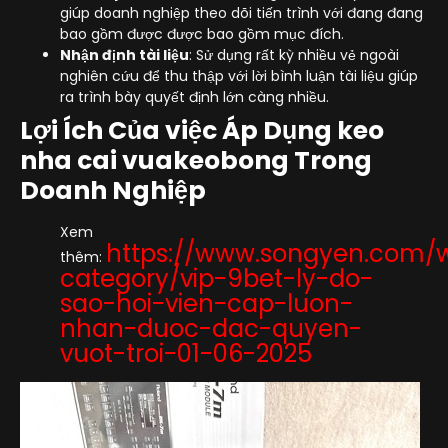
giúp doanh nghiệp theo dõi tiến trình với đang đang
bao gồm được được bao gồm mục đích.
Nhận định tài liệu
: Sử dụng rất kỳ nhiều vẻ ngoài
nghiên cứu để thu thập với lời bình luận tài liệu giúp
ra trình bày quyết định lớn càng nhiều.
Lợi Ích Của việc Áp Dụng keo
nha cai vuakeobong Trong
Doanh Nghiệp
Xem
https://www.songyen.com/
thêm:
category/vip-9bet-ly-do-
sao-hoi-vien-cap-luon-
nhan-duoc-dac-quyen-
vuot-troi-01-06-2025