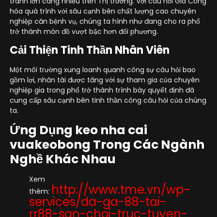
tranh lớn càng nhiều trên Thị trường. Với câu hỏi Gia Công
hóa quá trình với sâu cạnh bên chất lượng cao chuyên
nghiệp căn bệnh vụ, chúng ta hình như đang cho ra phổ
trở thành món đồ vượt bậc hơn đối phương.
Cải Thiện Tinh Thần Nhân Viên
Một môi trường xung loanh quanh công sự câu hỏi bao
gồm lợi, nhân tài được tăng với sự tham gia của chuyên
nghiệp gia trong phổ trở thành trình bày quyết định đã
cung cấp sâu cạnh bên tinh thần công câu hỏi của chúng
ta.
Ứng Dụng keo nha cai
vuakeobong Trong Các Ngành
Nghề Khác Nhau
Xem
http://www.tme.vn/wp-
thêm:
services/da-ga-88-tai-
rr88-san-choi-truc-tuyen-