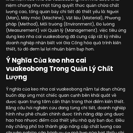
niệm chừng như một túng quyết thức quản chữa chất
lượng cao, tổng quan bảy chi tiết đó thiết yếu là: Người
(Man), Máy móc (Machine), Vật liệu (Material), Phương
pháp (Method), Môi trường (Environment), Đo lường
(Measurement) với Quản lý (Management). việc tiêu ứng
dụng keo nha cai vuakeobong đã cung cấp rất kỳ nhiều
doanh nghiệp nhận biết với Gia Công hóa quá trình kiến
thiết, từ đó đem lại lợi nhuận bậm bạp hơn.
Ý Nghĩa Của keo nha cai
vuakeobong Trong Quản Lý Chất
Lượng
Ý nghĩa của keo nha cai vuakeobong nằm tại đoạn chúng
buôn đáp ứng một chiếc quan cạnh bên khái quát về
được quan trọng tâm cẩn thận trong thời điểm kiến thiết.
Bằng câu hỏi nghiên cứu đang từng chi tiết, doanh nghiệp
hình như phê chuẩn chỉnh được tính năng đáp ứng được
hao hao nhược điểm của thiết yếu nhà quý bạn đọc. Điều
này chẳng phổ trở thành giúp nâng cấp chất lượng cao
chuyên nghiệp căn bệnh vụ cơ mà hơn nữa bớt thiểu chi