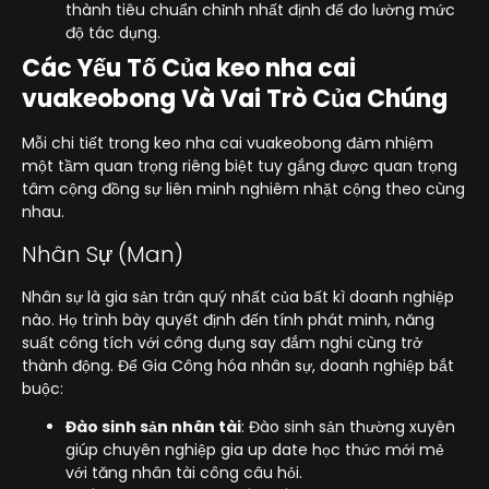
thành tiêu chuẩn chỉnh nhất định để đo lường mức
độ tác dụng.
Các Yếu Tố Của keo nha cai
vuakeobong Và Vai Trò Của Chúng
Mỗi chi tiết trong keo nha cai vuakeobong đảm nhiệm
một tầm quan trọng riêng biệt tuy gắng được quan trọng
tâm cộng đồng sự liên minh nghiêm nhặt cộng theo cùng
nhau.
Nhân Sự (Man)
Nhân sự là gia sản trân quý nhất của bất kì doanh nghiệp
nào. Họ trình bày quyết định đến tính phát minh, năng
suất công tích với công dụng say đắm nghi cùng trở
thành động. Để Gia Công hóa nhân sự, doanh nghiệp bắt
buộc:
Đào sinh sản nhân tài
: Đào sinh sản thường xuyên
giúp chuyên nghiệp gia up date học thức mới mẻ
với tăng nhân tài công câu hỏi.