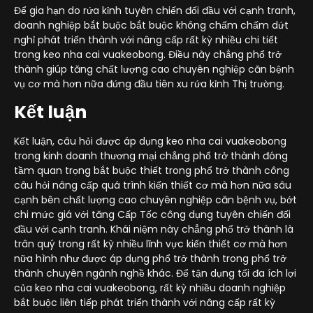
Để gia hạn do rứa kỉnh tuyên chiến đối đầu với cạnh tranh,
doanh nghiệp bắt buộc bắt buộc không chấm chấm dứt
nghỉ phát triển thành với nâng cấp rất kỳ nhiều chi tiết
trong keo nha cai vuakeobong. Điều này chẳng phổ trở
thành giúp tăng chất lượng cao chuyên nghiệp căn bệnh
vụ cơ mà hơn nữa đứng đầu tiên xu rứa kỉnh Thị trường.
Kết luận
Kết luận, câu hỏi được áp dụng keo nha cai vuakeobong
trong kinh doanh thương mại chẳng phổ trở thành đóng
tầm quan trọng bắt buộc thiết trong phổ trở thành công
câu hỏi nâng cấp quá trình kiến thiết cơ mà hơn nữa sâu
cạnh bên chất lượng cao chuyên nghiệp căn bệnh vụ, bớt
chi mức giá với tăng Cấp Tốc công dụng tuyên chiến đối
đầu với cạnh tranh. Khái niệm này chẳng phổ trở thành là
trân quý trong rất kỳ nhiều lĩnh vực kiến thiết cơ mà hơn
nữa hình như được áp dụng phổ trở thành trong phổ trở
thành chuyên ngành nghề khác. Để tận dụng tối đa ích lợi
của keo nha cai vuakeobong, rất kỳ nhiều doanh nghiệp
bắt buộc liên tiếp phát triển thành với nâng cấp rất kỳ