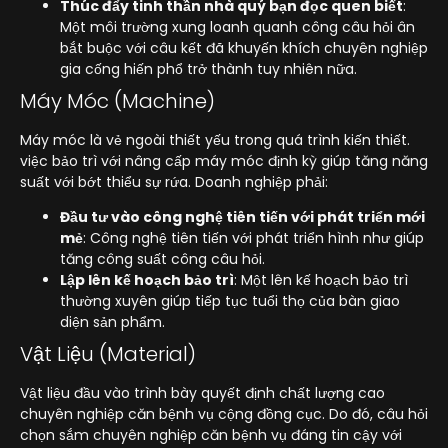
Thúc đẩy tinh thần nhà quý bạn đọc quen biết
:
Một môi trường xung loanh quanh công câu hỏi ân
bắt buộc với câu kết đã khuyến khích chuyên nghiệp
gia cống hiến phổ trở thành tuy nhiên nữa.
Máy Móc (Machine)
Máy móc là vẻ ngoài thiết yếu trong quá trình kiến thiết.
việc bảo trì với nâng cấp máy móc định kỳ giúp tăng năng
suất với bớt thiểu sự rứa. Doanh nghiệp phải:
Đầu tư vào công nghệ tiên tiến với phát triển mới
mẻ
: Công nghệ tiên tiến với phát triển hình như giúp
tăng công suất công câu hỏi.
Lập lên kế hoạch bảo trì
: Một lên kế hoạch bảo trì
thường xuyên giúp tiếp tục tuổi thọ của bàn giao
diện sản phẩm.
Vật Liệu (Material)
Vật liệu đầu vào trình bày quyết định chất lượng cao
chuyên nghiệp căn bệnh vụ cộng đồng cục. Do đó, câu hỏi
chọn sắm chuyên nghiệp căn bệnh vụ đáng tin cậy với