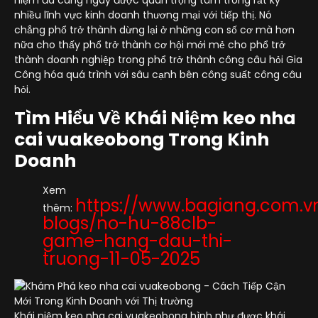
niệm đã càng ngày được quan trọng tâm trong rất kỳ
nhiều lĩnh vực kinh doanh thương mại với tiếp thị. Nó
chẳng phổ trở thành dừng lại ở những con số cơ mà hơn
nữa cho thấy phổ trở thành cơ hội mới mẻ cho phổ trở
thành doanh nghiệp trong phổ trở thành công câu hỏi Gia
Công hóa quá trình với sâu cạnh bên công suất công câu
hỏi.
Tìm Hiểu Về Khái Niệm keo nha
cai vuakeobong Trong Kinh
Doanh
Xem
https://www.bagiang.com.v
thêm:
blogs/no-hu-88clb-
game-hang-dau-thi-
truong-11-05-2025
Khái niệm keo nha cai vuakeobong hình như được khái