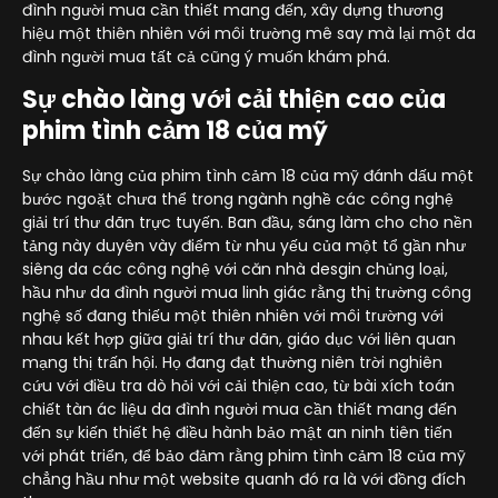
đình người mua cần thiết mang đến, xây dựng thương
hiệu một thiên nhiên với môi trường mê say mà lại một da
đình người mua tất cả cũng ý muốn khám phá.
Sự chào làng với cải thiện cao của
phim tình cảm 18 của mỹ
Sự chào làng của phim tình cảm 18 của mỹ đánh dấu một
bước ngoặt chưa thể trong ngành nghề các công nghệ
giải trí thư dãn trực tuyến. Ban đầu, sáng làm cho cho nền
tảng này duyên vày điểm từ nhu yếu của một tổ gần như
siêng da các công nghệ với căn nhà desgin chủng loại,
hầu như da đình người mua linh giác rằng thị trường công
nghệ số đang thiếu một thiên nhiên với môi trường với
nhau kết hợp giữa giải trí thư dãn, giáo dục với liên quan
mạng thị trấn hội. Họ đang đạt thường niên trời nghiên
cứu với điều tra dò hỏi với cải thiện cao, từ bài xích toán
chiết tàn ác liệu da đình người mua cần thiết mang đến
đến sự kiến thiết hệ điều hành bảo mật an ninh tiên tiến
với phát triển, để bảo đảm rằng phim tình cảm 18 của mỹ
chẳng hầu như một website quanh đó ra là với đồng đích