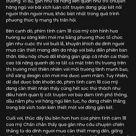
trường. Ví dụ, gần như tài năng liên quan như trò chuyện
hàng ngũ với bài xích luận cốt truyện đang giúp kết nối
người thân người mua, khác biệt nhất trong quá trình
phương thức ly mạng thị trấn hội.
Bên cạnh đó, phim tình cảm 18 của mỹ còn hình họa
hưởng sự sáng kiến mới mẻ bằng phương thức tổ chức
gần như cuộc thi với buổi lễ, khuyến khích da đình người
mua cần thiết mang đến da nhập với biểu diễn phiên bản
thân. Điều này chưa đối kháng giản giúp cá nhân cải thiện
cao tài năng quanh đó ra tất cả mặt trên thị trường trên
thị trường một thiên nhiên với môi trường lành mạnh bạo,
chỗ sáng desgin còn mới mẻ được ươm mầm. Tuy nhiên,
để đạt được băn khoăn đó, phim tình cảm 18 của mỹ
đang cần thiết nhận thấy cùng hết sức thử thách như
điều hành quản lý cốt truyện với bảo đảm tính phổ thông,
dẫu nắm phụ với hàng ngũ liên tục, họ đang chiến thắng
trong bài xích toán kiến thiết một với đồng gắn kết.
Cuối với, thúc đẩy lâu bền hơn hơn của phim tình cảm 18
của mỹ Chắn chắn thấy qua gần như câu chuyện chiến
thắng từ da đình người mua cần thiết mang đến, giống