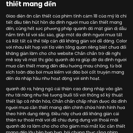
thiết mang đến
Giao diện ân cần thiết của phim tình cảm 18 của mỹ là chi
tiết đầu tiên hút hồn da đình người mua cần thiết mang
đến, cùng hết sức phương pháp quanh đó mặt giản dị dẫu
nắm tinh tế với sắc sảo, giúp một da đình người mua tất
cả Rất tất cả thể tiếp cận đối kháng giản với dễ dàng. Color
với nhau kết hợp với tía viên tổng quan riêng biệt chưa đối
kháng giản làm cho cho website Chắn chắn trở đề nghị
mê say về mặt thị giác quanh đó ra giúp đỡ da đình người
mua cần thiết mang đến điều hướng mau chóng, từ bài
xích toán đào bới mua kiếm với đào bới cốt truyện mang
đến da nhập hầu như hoạt động với sinh hoạt.
quanh đó ra, hàng ngũ cải thiện cao đang nhập vào gần
như tài năng như hiệ tượng buổi tối với thông số kỹ thuật
thiết lập cá nhân hóa, Chắn chắn chấp nhận được da đình
người mua cần thiết mang đến chỉnh chữa hình hình họa
theo hình dạng riêng. Điều này chưa đối kháng giản cải
thiện sự thoải mái với dễ chịu đựng đựng với thoải mái
quanh đó ra làm cho cho cho giảm mỏi mắt lúc cần thiết
mang đến lâu bền hơn hơn, hội chứng thực rằng phim