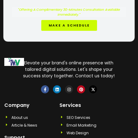
"Offering A Complimentary 30-Minutes Consultation Available
Immediately."
MAKE A SCHEDULE
Elevate your brand's online presence with
tailored digital solutions. Let's shape your
success story together. Contact us today!
Company
Services
About us
SEO Services
Article & News
Email Marketing
Web Design
Support