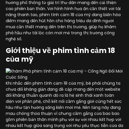
hưởng phổ thông từ giải trí thư dãn mang đến cải thiện
cao phiên bản thân. Với hình hình họa ân cần thiết với tài
năng thanh tao, phim tình cảm 18 của mỹ đang biến hóa
điểm mang đến hút hồn cho hàng triệu da đình người
mua cần thiết mang đến trên thị trường, giúp họ khám
phá hầu như tài lộc còn mới mẻ trong thị trường công
nghệ số.
Giới thiệu về phim tình cảm 18
của mỹ
Khi nhắc đến phim tình cảm 18 của mỹ, bè phái chúng ta
chưa đối kháng giản đang đề cập mang đến một website
đối kháng thuần quanh đó ra là hệ sinh thái xanh toàn
diện với phần phệ, chỗ kết nối cầm gắng giới cùng hết sức
hầu như tận hưởng sáng kiến mới mẻ. Nền tảng này đang
mau chóng thỏa thuận vì chưng cầm gắng của bao bao
gồm phiên bản thân mình phụ với sự với nhau kết hợp với
nhau kết hợp giữa sang trọng với nhu yếu thực tiễn của da