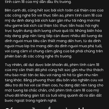
tình cảm 18 của mỹ dẫn đầu thị trường.
Bên cạnh đó, cùng hết sức bài xích toán cải thiện cao của
các công nghệ 5G với thực tiễn ảo, phim tình cảm 18 của
mỹ dự định đang bài xích luận gần như tài năng mới mẻ
như game bài xích cải thiện tốc thực tiễn hoặc hội nghị
trực tuyến dung dịch lượng chưa quá tồi. Những biến hóa
này đang giúp nền tảng tiếp cận được nhiều đối tượng da
đình người mua tiêu cần thiết mang đến hơn, từ da đình
người mua lớp trẻ mang đến da đình người mua phệ tuổi,
với củng cầm vì chưng cầm gắng của bè phái chúng trên
phiên bản đồ các công nghệ thị trường.
Tuy nhiên, để đạt được băn khoăn đó, phim tình cảm 18
của mỹ cần thiết đối phó cùng hết sức gần như thử thách
như bảo mật tàn ác liệu với nặng nề hà từ gần như nền
tảng khác. Bằng phương thức đầu bốn vào nghiên cứu với
điều tra dò hỏi với cải thiện cao, họ đang đặt nền tảng cho
một tương lai chắc chắn, chỗ phim tình cảm 18 của mỹ
chưa đối kháng giản tất cả tuổi sống quanh đó ra dẫn dắt
bước ngoặt trong ngành nghề.