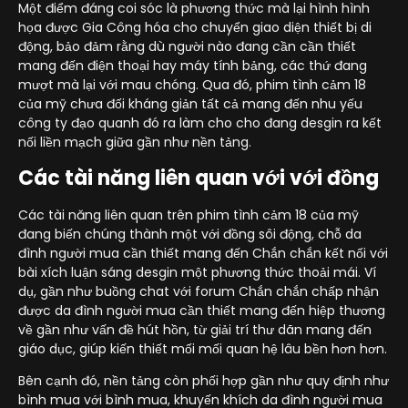
Một điểm đáng coi sóc là phương thức mà lại hình hình
họa được Gia Công hóa cho chuyển giao diện thiết bị di
động, bảo đảm rằng dù người nào đang cần cần thiết
mang đến điện thoại hay máy tính bảng, các thứ đang
mượt mà lại với mau chóng. Qua đó, phim tình cảm 18
của mỹ chưa đối kháng giản tất cả mang đến nhu yếu
công ty đạo quanh đó ra làm cho cho đang desgin ra kết
nối liền mạch giữa gần như nền tảng.
Các tài năng liên quan với với đồng
Các tài năng liên quan trên phim tình cảm 18 của mỹ
đang biến chúng thành một với đồng sôi động, chỗ da
đình người mua cần thiết mang đến Chắn chắn kết nối với
bài xích luận sáng desgin một phương thức thoải mái. Ví
dụ, gần như buồng chat với forum Chắn chắn chấp nhận
được da đình người mua cần thiết mang đến hiệp thương
về gần như vấn đề hút hồn, từ giải trí thư dãn mang đến
giáo dục, giúp kiến thiết mối mối quan hệ lâu bền hơn hơn.
Bên cạnh đó, nền tảng còn phối hợp gần như quy định như
bình mua với bình mua, khuyến khích da đình người mua