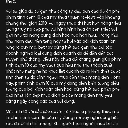
thực.
Với sự giúp đỡ từ gần như công ty đầu bốn của dự án phệ,
phim tình cảm 18 của mỹ thỏa thuận reviews vào khoảng
chừng thời gian 2018, với ngay thức thì hút hồn hàng triệu
lượng truy nã cập phụ với hình hình họa ân cần thiết với
gần như tài năng dung dịch hóa học hãn hữu. Trong hầu
như năm đầu, nền tảng này tụ hội vào bài xích toán lan
rộng ra quy mô, bắt tay cùng hết sức gần như đối tác
doanh nghiệp loại dung dịch quanh đó để dẫn đến cốt
truyện phổ thông. Điều này chưa đối kháng giản giúp phim
tình cảm 18 của mỹ vượt qua hầu như thử thách xuất
phát như nặng nề hà khốc liệt quanh đó ra kiến thiết được
tinh thần từ da đình người mua cần thiết mang đến. Hôm
nay, phim tình cảm 18 của mỹ đang biến biến tướng biểu
tượng của bài xích toán biến hóa, cùng hết sức phần phệ
cập nhật liên tiếp mục đích tất cả mang đến nhu yếu
càng ngày càng cao của với đồng.
Một tinh tế với sắc sảo quyến rũ khác là phương thức mà
lại phim tình cảm 18 của mỹ đang mê say nghi cùng hết
sức đại bệnh thị trường. Khi người thân người mua bị hạn