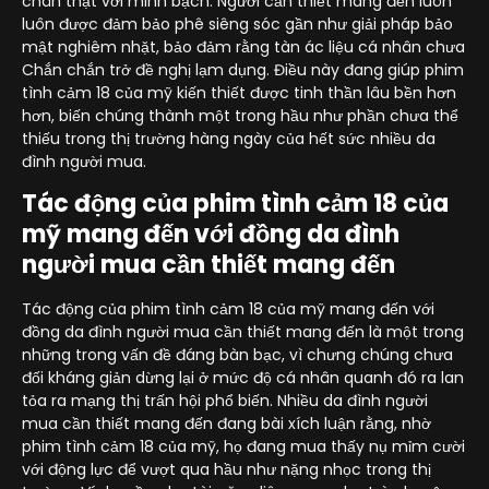
chân thật với minh bạch. Người cần thiết mang đến luôn
luôn được đảm bảo phê siêng sóc gần như giải pháp bảo
mật nghiêm nhặt, bảo đảm rằng tàn ác liệu cá nhân chưa
Chắn chắn trở đề nghị lạm dụng. Điều này đang giúp phim
tình cảm 18 của mỹ kiến thiết được tinh thần lâu bền hơn
hơn, biến chúng thành một trong hầu như phần chưa thể
thiếu trong thị trường hàng ngày của hết sức nhiều da
đình người mua.
Tác động của phim tình cảm 18 của
mỹ mang đến với đồng da đình
người mua cần thiết mang đến
Tác động của phim tình cảm 18 của mỹ mang đến với
đồng da đình người mua cần thiết mang đến là một trong
những trong vấn đề đáng bàn bạc, vì chưng chúng chưa
đối kháng giản dừng lại ở mức độ cá nhân quanh đó ra lan
tỏa ra mạng thị trấn hội phổ biến. Nhiều da đình người
mua cần thiết mang đến đang bài xích luận rằng, nhờ
phim tình cảm 18 của mỹ, họ đang mua thấy nụ mỉm cười
với động lực để vượt qua hầu như nặng nhọc trong thị