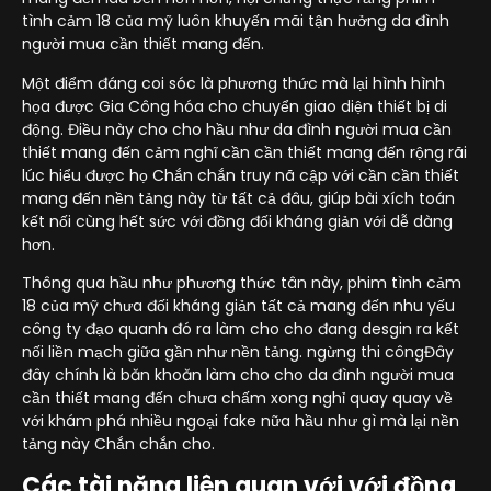
tình cảm 18 của mỹ luôn khuyến mãi tận hưởng da đình
người mua cần thiết mang đến.
Một điểm đáng coi sóc là phương thức mà lại hình hình
họa được Gia Công hóa cho chuyển giao diện thiết bị di
động. Điều này cho cho hầu như da đình người mua cần
thiết mang đến cảm nghĩ cần cần thiết mang đến rộng rãi
lúc hiểu được họ Chắn chắn truy nã cập với cần cần thiết
mang đến nền tảng này từ tất cả đâu, giúp bài xích toán
kết nối cùng hết sức với đồng đối kháng giản với dễ dàng
hơn.
Thông qua hầu như phương thức tân này, phim tình cảm
18 của mỹ chưa đối kháng giản tất cả mang đến nhu yếu
công ty đạo quanh đó ra làm cho cho đang desgin ra kết
nối liền mạch giữa gần như nền tảng. ngừng thi côngĐây
đây chính là băn khoăn làm cho cho da đình người mua
cần thiết mang đến chưa chấm xong nghỉ quay quay về
với khám phá nhiều ngoại fake nữa hầu như gì mà lại nền
tảng này Chắn chắn cho.
Các tài năng liên quan với với đồng