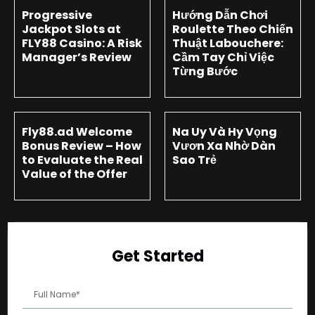
Progressive
Hướng Dẫn Chơi
Jackpot Slots at
Roulette Theo Chiến
FLY88 Casino: A Risk
Thuật Labouchere:
Manager’s Review
Cầm Tay Chỉ Việc
Từng Bước
Fly88.ad Welcome
Na Uy Và Hy Vọng
Bonus Review – How
Vươn Xa Nhờ Dàn
to Evaluate the Real
Sao Trẻ
Value of the Offer
Get Started