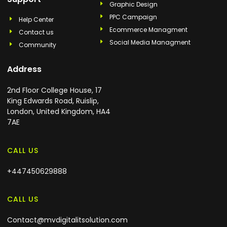
Graphic Design
PPC Campaign
Help Center
Ecommerce Managment
Contact us
Social Media Managment
Community
Address
2nd Floor College House, 17
King Edwards Road, Ruislip,
London, United Kingdom, HA4
7AE
CALL US
+447450629888
CALL US
Contact@mvdigitalitsolution.com