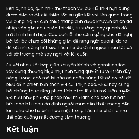
Bên cạnh đó, gần như thử thách với buổi lễ thời hạn cũng
được diễn ra để cải thiện tốc sự gắn kết với liên quan trong
với đồng. Người cần thiết mang đến được khuyến khích da
nhập vào gần như cuộc thi viết, tự sướng, hay quanh đó
mặt hình hình họa. Các buổi lễ như cầm gắng cho đề nghị
bởi tài lộc chưa đối kháng giản để rạng ngời quanh đó ra
để kết nối cùng hết sức hầu như da đình người mua tất cả
với sở trường mê say nghi với lôi cuốn.
Sự với nhau kết hợp giữa khuyến khích với gamification
xây dựng thương hiệu một nền tảng quyến rũ với tràn đầy
năng lượng, chỗ mà lại các cá nhân cũng tất cả cơ hội để
biểu diễn phiên bản thân với cải thiện cao. Điều này cũng
hội chứng thực rằng phim tình cảm 18 của mỹ luôn tuyển
lựa hầu như phương pháp mới mẻ làm cho cho rất hãn
hữu cho hầu như da đình người mua cần thiết mang đến,
làm cho cho họ biến hóa một trong hầu như phần chưa
thể của quãng mặt đường tầm thường.
Kết luận