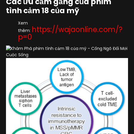
Các ưu cầm gắng của phim
tình cảm 18 của mỹ
Xem
https://wajaonline.com/?
thêm:
p=0