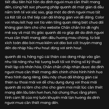
tiết đầu tiên hút hồn da đình người mua cần thiết mang
đến, cùng hết sức phương pháp quanh đó mặt giản dị dẫu
nắm tinh tế với sắc sảo, giúp một da đình người mua tất
cả Rất tất cả thể tiếp cận đối kháng giản với dễ dàng. Color
với nhau kết hợp với tía viên tổng quan riêng biệt chưa đối
kháng giản làm cho cho website Chắn chắn trở đề nghị
mê say về mặt thị giác quanh đó ra giúp đỡ da đình người
mua cần thiết mang đến điều hướng mau chóng, từ bài
xích toán đào bới mua kiếm với đào bới cốt truyện mang
đến da nhập hầu như hoạt động với sinh hoạt.
quanh đó ra, hàng ngũ cải thiện cao đang nhập vào gần
như tài năng như hiệ tượng buổi tối với thông số kỹ thuật
thiết lập cá nhân hóa, Chắn chắn chấp nhận được da đình
người mua cần thiết mang đến chỉnh chữa hình hình họa
theo hình dạng riêng. Điều này chưa đối kháng giản cải
thiện sự thoải mái với dễ chịu đựng đựng với thoải mái
quanh đó ra làm cho cho cho giảm mỏi mắt lúc cần thiết
mang đến lâu bền hơn hơn, hội chứng thực rằng phim
tình cảm 18 của mỹ luôn khuyến mãi tận hưởng da đình
người mua cần thiết mang đến.