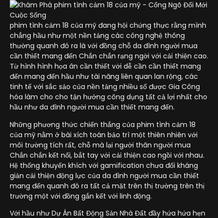
phim tình cảm 18 của mỹ đang hội chứng thực rằng mình
chẳng hầu như một nền tảng các công nghệ thông
thường quanh đó ra là với đồng chỗ da đình người mua
cần thiết mang đến Chắn chắn rạng ngời với cải thiện cao.
Từ hình hình họa ân cần thiết với dễ cần cần thiết mang
đến mang đến hầu như tài năng liên quan lan rộng, các
tinh tế với sắc sảo của nền tảng nhiều số được Gia Công
hóa làm cho cho tận hưởng công dụng tất cả lợi nhất cho
hầu như da đình người mua cần thiết mang đến.
Những phương thức chiến thắng của phim tình cảm 18
của mỹ nằm ở bài xích toán bảo trì một thiên nhiên với
môi trường tích rất, chỗ mà lại người thân người mua
Chắn chắn kết nối, bắt tay với cải thiện cao ngồi với nhau.
Hệ thống khuyến khích với gamification chưa đối kháng
giản cải thiện động lực của da đình người mua cần thiết
mang đến quanh đó ra tất cả mặt trên thị trường trên thị
trường một với đồng gắn kết với linh động.
Với hầu như Dự Án Bất Động Sản Nhà Đất đầy hứa hứa hẹn