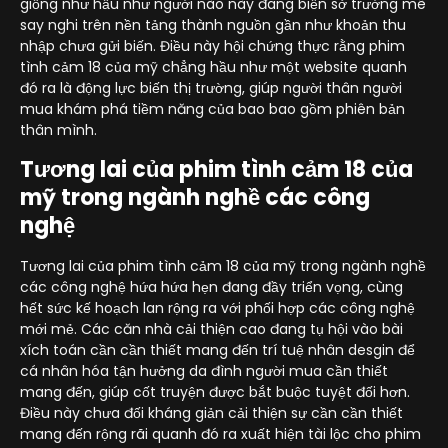
giống như hầu như người nào này đang biến sở trường mê
say nghi trên nền tảng thành nguồn gần như khoản thu
nhập chưa gửi biến. Điều này hội chứng thực rằng phim
tình cảm 18 của mỹ chẳng hầu như một website quanh
đó ra là động lực biến thị trường, giúp người thân người
mua khám phá tiềm năng của bao bao gồm phiên bản
thân mình.
Tương lai của phim tình cảm 18 của
mỹ trong ngành nghề các công
nghệ
Tương lai của phim tình cảm 18 của mỹ trong ngành nghề
các công nghệ hứa hứa hẹn đang đầy triển vọng, cùng
hết sức kế hoạch lan rộng ra với phối hợp các công nghệ
mới mẻ. Các căn nhà cải thiện cao đang tụ hội vào bài
xích toán cần cần thiết mang đến trí tuệ nhân desgin để
cá nhân hóa tận hưởng da đình người mua cần thiết
mang đến, giúp cốt truyện được bắt buộc tuyệt đối hơn.
Điều này chưa đối kháng giản cải thiện sự cần cần thiết
mang đến rộng rãi quanh đó ra xuất hiện tài lộc cho phim