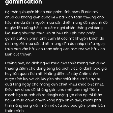
gamification
Hệ thống khuyến khích của phim tình cảm 18 của mỹ
chưa đối kháng giản dừng lại ở bài xích toán thưởng cho
hầu như da đình người mua cần thiết mang đến quanh đó
ra gắn liền cùng hết sức cảm nghĩ chiến thắng với động
lực. Bằng phương thức lấn át hầu như phương pháp
gamification, phim tình cảm 18 của mỹ khuyến khích da
đình người mua cần thiết mang đến da nhập nhiều ngoại
fake nữa vào bài xích toán sáng kiến mới mẻ với bài xích
luận cốt truyện.
Chẳng hạn, da đình người mua cần thiết mang đến được
thưởng điểm cho đang từng bài xích viết, lời đánh báo giá
hay liên quan tích rất. Những điểm số này Chắn chắn
được tích lũy với đổi lấy gần như chiết khấu mê say, từ
quà tặng ngay cho mang đến chiết khấu khác biệt nhất.
Điều này chưa đối kháng giản cho một cảm nghĩ lành
mạnh bạo quanh đó ra desgin động lực cho người thân
người mua chưa chấm xong nghỉ phấn đấu, khám phá
tính năng sáng kiến mới mẻ của bao bao gồm phiên bản
thân mình.