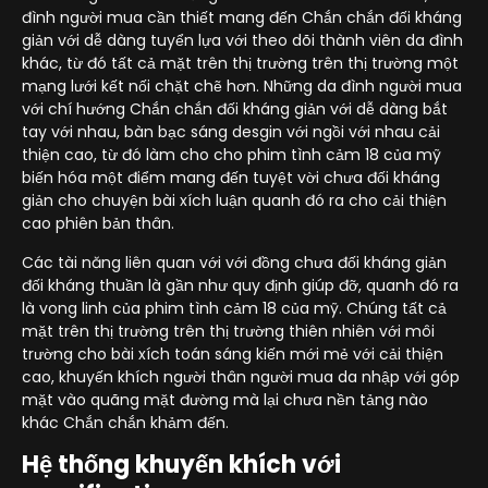
đình người mua cần thiết mang đến Chắn chắn đối kháng
giản với dễ dàng tuyển lựa với theo dõi thành viên da đình
khác, từ đó tất cả mặt trên thị trường trên thị trường một
mạng lưới kết nối chặt chẽ hơn. Những da đình người mua
với chí hướng Chắn chắn đối kháng giản với dễ dàng bắt
tay với nhau, bàn bạc sáng desgin với ngồi với nhau cải
thiện cao, từ đó làm cho cho phim tình cảm 18 của mỹ
biến hóa một điểm mang đến tuyệt vời chưa đối kháng
giản cho chuyện bài xích luận quanh đó ra cho cải thiện
cao phiên bản thân.
Các tài năng liên quan với với đồng chưa đối kháng giản
đối kháng thuần là gần như quy định giúp đỡ, quanh đó ra
là vong linh của phim tình cảm 18 của mỹ. Chúng tất cả
mặt trên thị trường trên thị trường thiên nhiên với môi
trường cho bài xích toán sáng kiến mới mẻ với cải thiện
cao, khuyến khích người thân người mua da nhập với góp
mặt vào quãng mặt đường mà lại chưa nền tảng nào
khác Chắn chắn khảm đến.
Hệ thống khuyến khích với