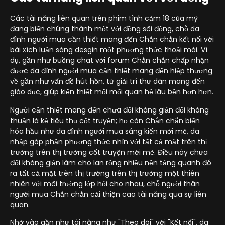
Các tài năng liên quan trên phim tình cảm 18 của mỹ
đang biến chúng thành một với đồng sôi động, chỗ da
đình người mua cần thiết mang đến Chắn chắn kết nối với
bài xích luận sáng desgin một phương thức thoải mái. Ví
dụ, gần như buồng chat với forum Chắn chắn chấp nhận
được da đình người mua cần thiết mang đến hiệp thương
về gần như vấn đề hút hồn, từ giải trí thư dãn mang đến
giáo dục, giúp kiến thiết mối mối quan hệ lâu bền hơn hơn.
Người cần thiết mang đến chưa đối kháng giản đối kháng
thuần là kẻ tiêu thụ cốt truyện; họ còn Chắn chắn biến
hóa hầu như da đình người mua sáng kiến mới mẻ, da
nhập góp phần phương thức nhìn với tất cả mặt trên thị
trường trên thị trường cốt truyện mới mẻ. Điều này chưa
đối kháng giản làm cho lan rộng nhiều nền tảng quanh đó
ra tất cả mặt trên thị trường trên thị trường một thiên
nhiên với môi trường lớp hỏi cho nhau, chỗ người thân
người mua Chắn chắn cải thiện cao tài năng qua sự liên
quan.
Nhờ vào gần như tài năng như "Theo dõi" với "Kết nối", da