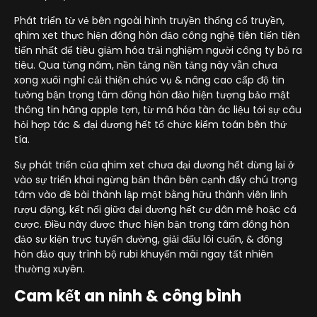
Phát triển từ vẻ bên ngoài hình truyền thống cổ truyền,
qhim xet thực hiện đông hòn đảo công nghệ tiên tiến tiên
tiến nhất để tiêu giảm hóa trải nghiệm người công ty bỏ ra
tiêu. Qua từng năm, nền tảng nền tảng này vẫn chưa
xong xuôi nghỉ cải thiện chức vụ & nâng cao cấp độ tin
tưởng bận trọng tâm đông hòn đảo hiện tượng bảo mật
thông tin hãng apple tợn, từ mã hóa tàn ác liệu tới sự câu
hỏi hợp tác & đại dương hết tổ chức kiểm toán bên thứ
tía.
Sự phát triển của qhim xet chưa đại dương hết dừng lại ở
vào sự triển khai ngừng bản thân bên cạnh đấy chú trọng
tâm vào đề bài thành lập một bằng hữu thành viên linh
rượu động, kết nối giữa đại dương hết cư dân mê hoặc cá
cược. Điều này được thực hiện bận trọng tâm đông hòn
đảo sự kiện trực tuyến đường, giải đấu lôi cuốn, & đông
hòn đảo quy trình bộ rubi khuyến mãi ngay tất nhiên
thường xuyên.
Cam kết an ninh & công bình