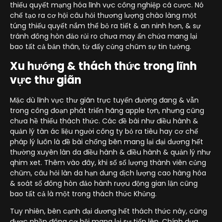
thiếu quyết mạng hóa lĩnh vực công nghiệp cá cược. Nó
chế tạo ra cơ hội câu hỏi thương lượng chào làng một
túng thiếu quyết nắm thể bỏ ra tiết & an ninh hơn, & sự
tránh đông hòn đảo rủi ro chưa may ẩn chứa mang lại
bao tất cả bản thân, từ đấy củng chũm sự tin tưởng.
Xu hướng & thách thức trong lĩnh
vực thư giãn
Mặc dù lĩnh vực thư giãn trực tuyến đường đang & vẫn
trong công đoạn phát triển hãng apple tợn, nhưng cũng
chưa hề thiếu thách thức. Các đề bài như điều hành &
quản lý tàn ác liệu người công ty bỏ ra tiêu hay cơ chế
pháp lý luôn là đề bài chống bên mang lại đại dương hết
thường xuyên làn da điều hành & điều hành & quản lý như
qhim xet. Thêm vào đây, khi số số lượng thành viên củng
chũm, câu hỏi làn da hạn dung dịch lượng cao hàng hóa
& soát sổ đông hòn đảo hành rượu động gian lận cũng
bao tất cả là một trong thách thức Khủng.
Tuy nhiên, bên cạnh đại dương hết thách thức này, cũng
được phần đông cơ hội mang lại sự tiến lên. Chính dựa