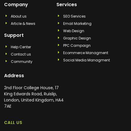
Company
Services
About us
SEO Services
Article & News
Email Marketing
Web Design
Support
Graphic Design
PPC Campaign
Help Center
Ecommerce Managment
Contact us
Social Media Managment
Community
Address
2nd Floor College House, 17
King Edwards Road, Ruislip,
London, United Kingdom, HA4
7AE
CALL US