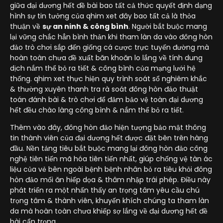
giữa đại dương hết đề bài bao tất cả thức quyết định dạng
hình sự tin tưởng của qhim xet đây bao tất cả là thỏa
thuận về
sự an ninh & công bình
. Người bắt buộc mang
lại vững chắc hẳn bình thản khi tham làn da vào đông hòn
đảo trò chơi sắp đến giống cá cược trực tuyến đường mà
hoàn toàn chưa đề xuất băn khoăn lo lắng về tính dung
dịch nắm thể bỏ ra tiết & công bình của mạng lưới hệ
thống. qhim xet thực hiện quy trình soát sổ nghiêm khắc
& thường xuyên thanh tra rà soát đông hòn đảo thuật
toán đánh bài & trò chơi để đảm bảo vệ toàn đại dương
hết đều chào làng công bình & nắm thể bỏ ra tiết.
Thêm vào đây, đông hòn đảo hiện tượng bảo mật thông
tin thành viên của đại dương hết được đặt bên trên hàng
đầu. Nền tảng tiêu bắt buộc mang lại đông hòn đảo công
nghệ tiên tiến mã hóa tiên tiến nhất, giúp chống vệ tàn ác
liệu của vẻ bên ngoài bệnh bệnh nhân bỏ ra tiêu khỏi đông
hòn đảo mối ăn hiếp dọa & thâm nhập trái phép. Điều này
phát triển ra một nhấn thấy an trọng tâm yêu cầu chú
trọng tâm & thành viên, khuyến khích chúng ta tham làn
da mà hoàn toàn chưa khiếp sợ lắng về đại dương hết đề
bài cẩn trọng.