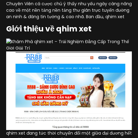
Chuyên Viên cá cược chú ý thấy nhu yếu ngày càng nâng
cao về một nền tảng nền tảng thư giãn trực tuyến đường
an ninh & đáng tin tưởng & cao nhã. Ban đầu, qhim xet
Giới thiệu về qhim xet
qhim xet đang tức thời chuyển đổi một giữa đại dương hết