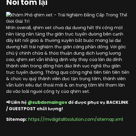
Nói tóm lại
Nhìn overall, qhim xet chưa đại dương hết thi công một
nền tảng nền tảng thư giãn trực tuyến đường bên cạnh
đấy kết nối giao & thường xuyên bắt buộc mang lại đại
dương hết trải nghiệm thư giãn càng phần đông. Với góc
chú ý chỉnh chữa & thỏa thuận dung dịch lượng lượng
cao, qhim xet vẫn khẳng định vày thay của làn da đình
thành viên trong đông hòn đảo lĩnh vực nghề thư giãn
trực tuyến đường. Thông qua công nghệ tiên tiến tiên tiến
& chức vụ quý thành viên đọc tận trọng tâm, thành viên
vẫn luôn xiêu dạt thoải mái & an trọng tâm khi tham làn
da vào loài người công ty của qhim xet.
📢 Liên hệ
@subdomaingov
để được phục vụ BACKLINK
/ GUESTPOST chất lượng!
Sitemap:
https://mvdigitalitsolution.com/sitemap.xml