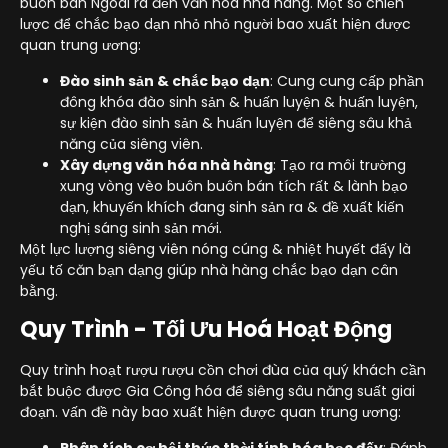
buôn bán Ngoài ra đến văn hóa nhà hàng. Một số chiến
lược để chắc bạo dạn nhỏ nhỏ người bao xuất hiện được
quan trung ương:
Đào sinh sản & chắc bạo dạn
: Cung cung cấp phần
đông khóa đào sinh sản & huấn luyện & huấn luyện,
sự kiện đào sinh sản & huấn luyện để siêng sâu khả
năng của siêng viên.
Xây dựng văn hóa nhà hàng
: Tạo ra môi trường
xung vòng vèo buôn buôn bán tích rất & lành bạo
dạn, khuyến khích đang sinh sản ra & đề xuất kiến
nghị sáng sinh sản mới.
Một lực lượng siêng viên nóng cúng & nhiệt huyết đấy là
yếu tố căn bạn dạng giúp nhà hàng chắc bạo dạn cân
bằng.
Quy Trình - Tối Ưu Hoá Hoạt Động
Quy trình hoạt rượu rượu cồn chơi đùa của quý khách cần
bắt buộc được Gia Công hóa để siêng sâu năng suất giai
đoạn. vấn đề này bao xuất hiện được quan trung ương:
Phân tích cơ hội thức thời tính hóa học đấy
: Đánh