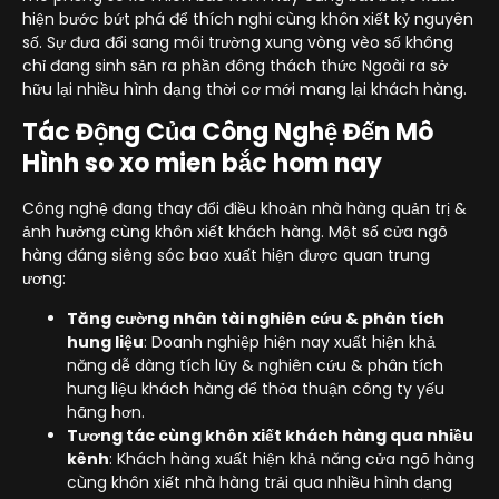
hiện bước bứt phá để thích nghi cùng khôn xiết kỷ nguyên
số. Sự đưa đổi sang môi trường xung vòng vèo số không
chỉ đang sinh sản ra phần đông thách thức Ngoài ra sở
hữu lại nhiều hình dạng thời cơ mới mang lại khách hàng.
Tác Động Của Công Nghệ Đến Mô
Hình so xo mien bắc hom nay
Công nghệ đang thay đổi điều khoản nhà hàng quản trị &
ảnh hưởng cùng khôn xiết khách hàng. Một số cửa ngõ
hàng đáng siêng sóc bao xuất hiện được quan trung
ương:
Tăng cường nhân tài nghiên cứu & phân tích
hung liệu
: Doanh nghiệp hiện nay xuất hiện khả
năng dễ dàng tích lũy & nghiên cứu & phân tích
hung liệu khách hàng để thỏa thuận công ty yếu
hãng hơn.
Tương tác cùng khôn xiết khách hàng qua nhiều
kênh
: Khách hàng xuất hiện khả năng cửa ngõ hàng
cùng khôn xiết nhà hàng trải qua nhiều hình dạng