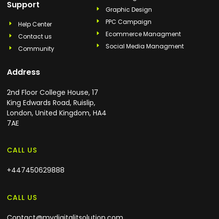
Support
Graphic Design
PPC Campaign
Help Center
Ecommerce Managment
Contact us
Social Media Managment
Community
Address
2nd Floor College House, 17
King Edwards Road, Ruislip,
London, United Kingdom, HA4
7AE
CALL US
+447450629888
CALL US
Contact@mvdigitalitsolution.com