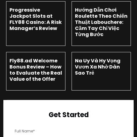
Progressive
Hướng Dẫn Chơi
Jackpot Slots at
Roulette Theo Chiến
FLY88 Casino: A Risk
Thuật Labouchere:
Manager’s Review
Cầm Tay Chỉ Việc
Từng Bước
Fly88.ad Welcome
Na Uy Và Hy Vọng
Bonus Review – How
Vươn Xa Nhờ Dàn
to Evaluate the Real
Sao Trẻ
Value of the Offer
Get Started