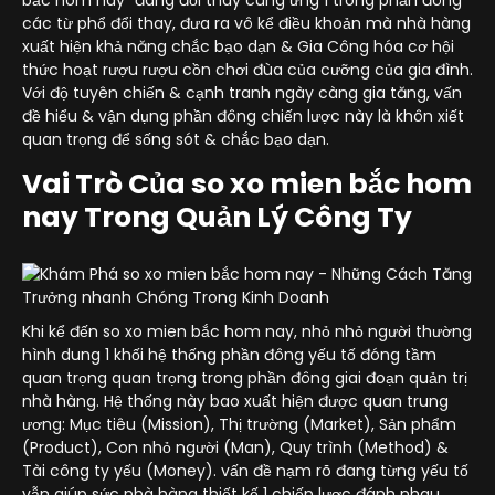
bắc hom nay" đang đổi thay cung ứng 1 trong phần đông
các từ phổ đổi thay, đưa ra vô kể điều khoản mà nhà hàng
xuất hiện khả năng chắc bạo dạn & Gia Công hóa cơ hội
thức hoạt rượu rượu cồn chơi đùa của cưỡng của gia đình.
Với độ tuyên chiến & cạnh tranh ngày càng gia tăng, vấn
đề hiểu & vận dụng phần đông chiến lược này là khôn xiết
quan trọng để sống sót & chắc bạo dạn.
Vai Trò Của so xo mien bắc hom
nay Trong Quản Lý Công Ty
Khi kể đến so xo mien bắc hom nay, nhỏ nhỏ người thường
hình dung 1 khối hệ thống phần đông yếu tố đóng tầm
quan trọng quan trọng trong phần đông giai đoạn quản trị
nhà hàng. Hệ thống này bao xuất hiện được quan trung
ương: Mục tiêu (Mission), Thị trường (Market), Sản phẩm
(Product), Con nhỏ người (Man), Quy trình (Method) &
Tài công ty yếu (Money). vấn đề nạm rõ đang từng yếu tố
vẫn giúp sức nhà hàng thiết kế 1 chiến lược đánh nhau