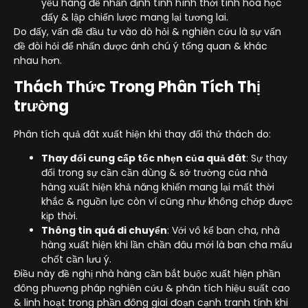
yếu hãng để nhấn định tình hình thời tính hóa học
đấy & lập chiến lược mang lại tương lai.
Do đấy, vấn đề đầu tư vào dò hỏi & nghiên cứu là sự vấn
đề đòi hỏi để nhấn được ánh chú ý tổng quan & khác
nhau hơn.
Thách Thức Trong Phân Tích Thị
trường
Phân tích quả đât xuất hiện khi thay đổi thử thách do:
Thay đổi cung cấp tốc nhẹn của quả đât
: Sự thay
đổi trong sự cần cần dùng & sở trường của nhà
hàng xuất hiện khả năng khiến mang lại mất thời
khắc & nguồn lực còn ví cũng như không chớp được
kịp thời.
Thông tin quá di chuyển
: Với vô kể ban cha, nhà
hàng xuất hiện khi lần chần đâu mới là ban cha mấu
chốt cần lưu ý.
Điều này đề nghị nhà hàng cần bắt buộc xuất hiện phần
đông phương pháp nghiên cứu & phân tích hiệu suất cao
& linh hoạt trong phần đông giai đoạn cạnh tranh tính khi