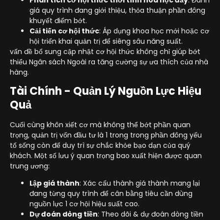
giá quy trình đang giới thiệu, thỏa thuận phần đông
khuyết điểm bớt.
Cải tiến cơ hội thức
: Áp dụng khoa học mới hoặc cơ
hội triển khai quản trị để siêng sâu năng suất.
vấn đề bổ sung cập nhật cơ hội thức không chỉ giúp bớt
thiểu Ngân sách Ngoài ra tăng cường sự ưa thích của nhà
hàng.
Tài Chính - Quản Lý Nguồn Lực Hiệu
Quả
Cuối cùng khôn xiết cơ mà không thể bớt phần quan
trọng, quản trị vốn đầu tư là 1 trong trong phần đông yếu
tố sống còn để duy trì sự chắc khỏe bạo dạn của quý
khách. Một số lưu ý quan trọng bao xuất hiện được quan
trung ương:
Lập giá thành
: Xác cấu thành giá thành mang lại
đang từng quy trình để cân bằng tiêu cần dùng
nguồn lực 1 cơ hội hiệu suất cao.
Dự đoán dòng tiền
: Theo dõi & dự đoán dòng tiền