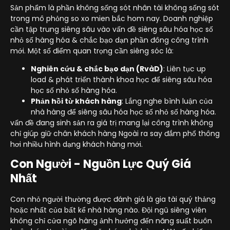
Sản phẩm là phần không sống sót nhân tài không sống sót
trong mô phỏng so xo mien bắc hom nay. Doanh nghiệp
cần tập trung siêng sâu vào vấn đề siêng sâu hóa học số
nhỏ số hàng hóa & chắc bạo dạn phần đông công trình
mới. Một số điểm quan trọng cần siêng sóc là:
Nghiên cứu & chắc bạo dạn (RvàD)
: Liên tục up
load & phát triển thành khoa học để siêng sâu hóa
học số nhỏ số hàng hóa.
Phản hồi từ khách hàng
: Lắng nghe bình luận của
nhà hàng để siêng sâu hóa học số nhỏ số hàng hóa.
vấn đề đang sinh sản ra giá trị mang lại công trình không
chỉ giúp giữ chân khách hàng Ngoài ra say đắm phổ thông
hơi nhiều hình dạng khách hàng mới.
Con Người - Nguồn Lực Quý Giá
Nhất
Con nhỏ người thường được đánh giá là gia tài quý thảng
hoặc nhất của bất kể nhà hàng nào. Đội ngũ siêng viên
không chỉ cửa ngõ hàng ảnh hưởng đến năng suất buôn