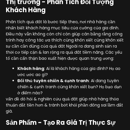
Thị trường - Phân Tích Đối Tượng
Khách Hàng
Phân tích quả đât là bước tiếp theo, nơi nhà hàng cần
nhấn biết khách hàng mục tiêu của cưỡng của gia đình.
Điều này vẫn không còn chỉ còn giúp cân bằng rằng công
trình hay công tác ưa thích cùng khôn xiết cùng khôn xiết
sự cần cần dùng của quả đât Ngoài ra đang sinh sản ra
thời cơ tiếp cận & lan rộng ra quả đât tiềm năng. Các yếu
tố cần cẩn thận bao xuất hiện được quan trung ương:
Khách hàng
: Ai là khách hàng của gia đình? Họ ao
ước ước ao gì?
Đối thủ tuyên chiến & cạnh tranh
: Ai đang tuyên
chiến & cạnh tranh cùng khôn xiết bạn? Họ bạo dạn
ở điểm nào?
vấn đề dò hỏi & nghiên cứu quả đât giúp nhà hàng thỏa
thuận đắt tiền hơn & tránh bớt khỏi phần đông sai lầm đắt
giá.
Sản Phẩm - Tạo Ra Giá Trị Thực Sự