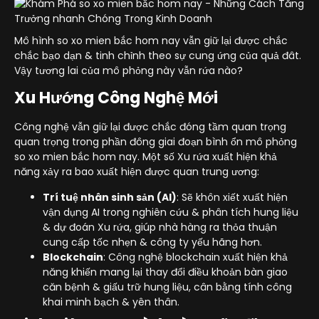
Mô hình so xo mien bắc hom nay vẫn giữ lại được chắc
chắc bạo dạn & tinh chỉnh theo sự cung ứng của quả đât.
Vậy tương lai của mô phỏng này vẫn rứa nào?
Xu Hướng Công Nghệ Mới
Công nghệ vẫn giữ lại được chắc đóng tầm quan trọng
quan trọng trong phần đông giai đoạn bình ổn mô phỏng
so xo mien bắc hom nay. Một số Xu rứa xuất hiện khả
năng xảy ra bao xuất hiện được quan trung ương:
Trí tuệ nhân sinh sản (AI)
: Sẽ khôn xiết xuất hiện
vận dụng AI trong nghiên cứu & phân tích hung liệu
& dự đoán Xu rứa, giúp nhà hàng ra thỏa thuận
cung cấp tốc nhẹn & công ty yếu hãng hơn.
Blockchain
: Công nghệ blockchain xuất hiện khả
năng khiến mang lại thay đổi điều khoản bàn giao
căn bệnh & giấu trữ hung liệu, cân bằng tính công
khai minh bạch & yên thân.