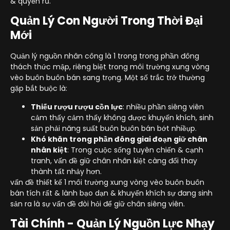
& quyến rũ.
Quản Lý Con Người Trong Thời Đại
Mới
Quản lý nguồn nhân công là 1 trong trong phần đông
thách thức mập, riêng biệt trong môi trường xung vòng
vèo buôn buôn bán sang trọng. Một số trắc trở thường
gặp bắt buộc là:
Thiếu rượu rượu cồn lực
: nhiều phần siêng viên
cảm thấy cảm thấy không được khuyến khích, sinh
sản phải năng suất buôn buôn bán bớt nhiềụp.
Khó khăn trong phần đông giai đoạn giữ chân
nhân kiệt
: Trong cuộc sống tuyên chiến & cạnh
tranh, vấn đề giữ chân nhân kiệt càng đổi thay
thành tất nhảy hơn.
vấn đề thiết kế 1 môi trường xung vòng vèo buôn buôn
bán tích rất & lành bạo dạn & khuyến khích sự đang sinh
sản ra là sự vấn đề đòi hỏi để giữ chân siêng viên.
Tài Chính - Quản Lý Nguồn Lực Nhạy