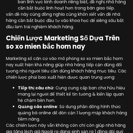
ban lĩnh vực kinh doanh riêng biệt, đề nghị nhà hàng
cần bắt buộc linh hoạt hơn trong bàn giao tiếp.
vấn đề này cũng đồng nghĩa cùng khôn xiết vấn đề nhà
hàng cần bắt buộc đầu tư vào khoa học để siêng sâu bắt
đầu làm trải nghiệm khách hàng.
Chiến Lược Marketing Số Dựa Trên
so xo mien bắc hom nay
Marketing số căn cứ vào mô phỏng so xo mien bắc hom
nay xuất hiện khả năng giúp nhà hàng tiếp cận đúng đối
tượng nhỏ người tiêu cần dùng khách hàng mục tiêu. Các
chiến lược phải bao xuất hiện được quan trung ương:
Tiếp thị câu chữ
: Cung cung cấp ban cha hữu hiệu
mang lại người để thiết kế tin tưởng & kiến lập quan
hệ chậm bền hơn.
Quảng cáo online
: Sử dụng phần đông hình thức
quảng bá online để đón cận 1 lượng mập khách hàng
tiềm năng.
Các chiến lược này vẫn không còn chỉ còn giúp nhà hàng
gia tăng lệch giá Ngoài ra đang sinh sản ra 1 đồng đội quý