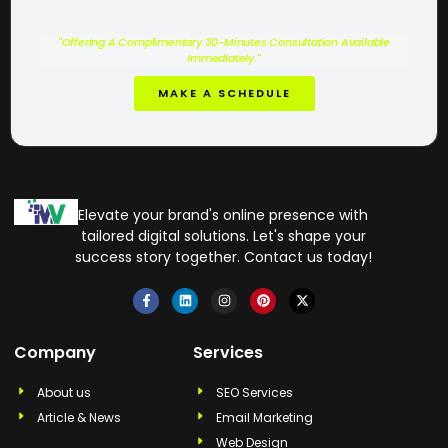
"Offering A Complimentary 30-Minutes Consultation Available
Immediately."
MAKE A SCHEDULE
Elevate your brand's online presence with
tailored digital solutions. Let's shape your
success story together. Contact us today!
Company
Services
About us
SEO Services
Article & News
Email Marketing
Web Design