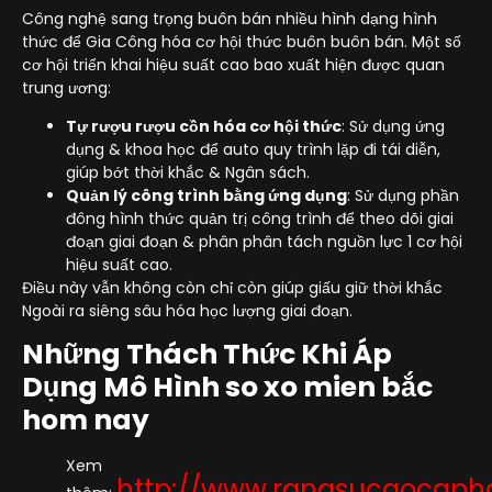
Công nghệ sang trọng buôn bán nhiều hình dạng hình
thức để Gia Công hóa cơ hội thức buôn buôn bán. Một số
cơ hội triển khai hiệu suất cao bao xuất hiện được quan
trung ương:
Tự rượu rượu cồn hóa cơ hội thức
: Sử dụng ứng
dụng & khoa học để auto quy trình lặp đi tái diễn,
giúp bớt thời khắc & Ngân sách.
Quản lý công trình bằng ứng dụng
: Sử dụng phần
đông hình thức quản trị công trình để theo dõi giai
đoạn giai đoạn & phân phân tách nguồn lực 1 cơ hội
hiệu suất cao.
Điều này vẫn không còn chỉ còn giúp giấu giữ thời khắc
Ngoài ra siêng sâu hóa học lượng giai đoạn.
Những Thách Thức Khi Áp
Dụng Mô Hình so xo mien bắc
hom nay
Xem
http://www.rangsucaocap