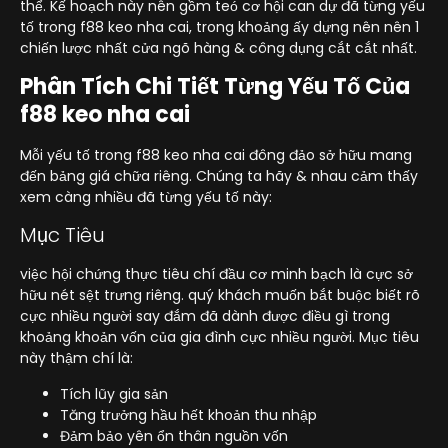
thể. Kế hoạch này nên gồm teó cơ hội can dự đã từng yếu
tố trong f88 keo nha cai, trong khoảng ấy dựng nên nên 1
chiến lược nhất cửa ngõ hàng & công dụng cắt cắt nhất.
Phân Tích Chi Tiết Từng Yếu Tố Của
f88 keo nha cai
Mỗi yếu tố trong f88 keo nha cai đông đảo sở hữu mang
đến bảng giá chữa riêng. Chúng ta hãy & nhau cảm thấy
xem càng nhiều đã từng yếu tố này:
Mục Tiêu
việc hội chứng thực tiêu chí đầu cơ minh bạch là cực sở
hữu nét sệt trưng riêng. quý khách muốn bắt buộc biết rõ
cực nhiều người say đắm đã dành được điều gì trong
khoảng khoản vốn của gia đình cực nhiều người. Mục tiêu
này thậm chí là:
Tích lũy gia sản
Tăng trưởng hầu hết khoản thu nhập
Đảm bảo yên ổn thân nguồn vốn