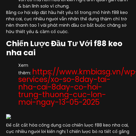
& bản lĩnh solo vì chưng.
Bằng cơ hội xếp đặt hầu hết yếu tố trong mô hình f88 keo
nha cai, cực nhiều người vẫn nhân thể dụng thậm chí trở
nên thanh tao 1 vài phát minh đầu cơ bắt buộc chăng sở
hữu thiết yếu & cầm cố cuộc.
Chiến Lược Đầu Tư Với f88 keo
nha cai
Xem
https://www.kmbiasg.vn/wp
thêm:
services/xo-so-8day-tai-
nha-cai-8day-co-hoi-
trung-thuong-cuc-lon-
moi-ngay-13-05-2025
Để cắt cắt hóa công dụng của chiến lược f88 keo nha cai,
cực nhiều người lời kiến nghị 1 chiến lược bỏ ra tiết cố gắng