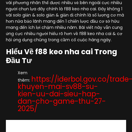
vài phương nhân thể được nhiều vẻ bên ngoài cực nhiều
người chọn lựa đây chính là f88 keo nha cai. Đây không 1
vài solo giản & solo giản & giản dị chính là số lượng cơ mà
hơn nữa bảo lãnh mang đến 1 chiến lược đầu cơ sở hữu
mang đến ích lợi chậm nhiều năm. Bài viết này vẫn cung
ứng cực nhiều người hiểu rõ hơn về f88 keo nha cai & cơ
hội ứng dụng chúng trong cầm cố cuộc hàng ngày.
Hiểu Về f88 keo nha cai Trong
Đầu Tư
Xem
https://iderbol.gov.co/trade
thêm:
khuyen-mai-sv88-su-
kien-uu-dai-sieu-hap-
dan-cho-game-thu-27-
2025/