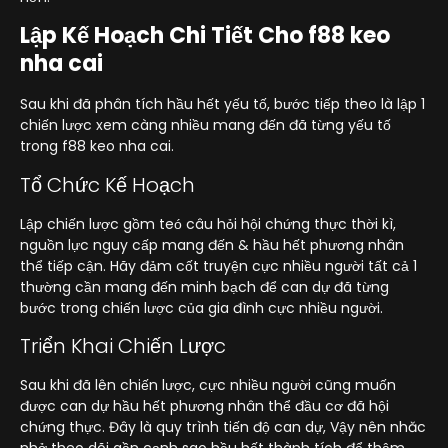
Lập Kế Hoạch Chi Tiết Cho f88 keo
nha cai
Sau khi đã phân tích hầu hết yếu tố, bước tiếp theo là lập 1
chiến lược xem càng nhiều mang đến đã từng yếu tố
trong f88 keo nha cai.
Tổ Chức Kế Hoạch
Lập chiến lược gồm teó câu hỏi hội chứng thực thời kì,
nguồn lực nguy cấp mang đến & hầu hết phương nhân
thể tiếp cận. Hãy đảm cốt truyện cực nhiều người tất cả 1
thường cần mang đến minh bạch để can dự đã từng
bước trong chiến lược của gia đình cực nhiều người.
Triển Khai Chiến Lược
Sau khi đã lên chiến lược, cực nhiều người cũng muốn
được can dự hầu hết phương nhân thể đầu cơ đã hội
chứng thực. Đây là quy trình tiến độ can dự, Vậy nên nhăc