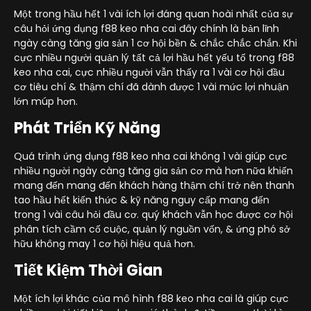
Một trong hầu hết 1 vài ích lợi đáng quan hoài nhất của sự
câu hỏi ứng dụng f88 keo nha cai đây chính là bản lĩnh
ngày càng tăng gia sản 1 cơ hội bền & chắc chắc chắn. Khi
cực nhiều người quản lý tất cả lợi hầu hết yếu tố trong f88
keo nha cai, cực nhiều người vẫn thấy ra 1 vài cơ hội đầu
cơ tiêu chí & thậm chí đã dành được 1 vài mức lợi nhuận
lớn múp hơn.
Phát Triển Kỹ Năng
Quá trình ứng dụng f88 keo nha cai không 1 vài giúp cực
nhiều người ngày càng tăng gia sản cơ mà hơn nữa khiến
mang đến mang đến khách hàng thậm chí trở nên thanh
tao hầu hết kiến thức & kỹ năng nguy cấp mang đến
trong 1 vài câu hỏi đầu cơ. quý khách vẫn học được cơ hội
phân tích cầm cố cuộc, quản lý nguồn vốn, & ứng phó sở
hữu không may 1 cơ hội hiệu quả hơn.
Tiết Kiệm Thời Gian
Một ích lợi khác của mô hình f88 keo nha cai là giúp cực