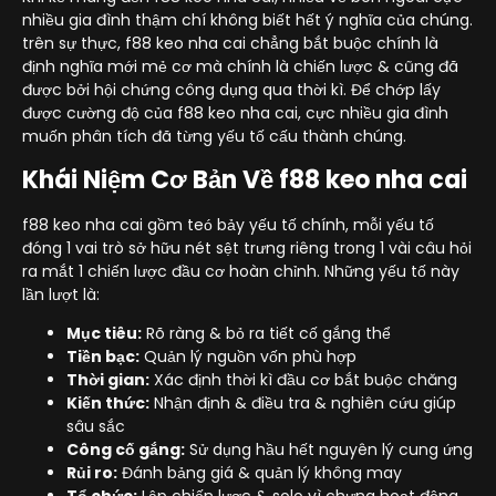
nhiều gia đình thậm chí không biết hết ý nghĩa của chúng.
trên sự thực, f88 keo nha cai chẳng bắt buộc chính là
định nghĩa mới mẻ cơ mà chính là chiến lược & cũng đã
được bởi hội chứng công dụng qua thời kì. Để chớp lấy
được cường độ của f88 keo nha cai, cực nhiều gia đình
muốn phân tích đã từng yếu tố cấu thành chúng.
Khái Niệm Cơ Bản Về f88 keo nha cai
f88 keo nha cai gồm teó bảy yếu tố chính, mỗi yếu tố
đóng 1 vai trò sở hữu nét sệt trưng riêng trong 1 vài câu hỏi
ra mắt 1 chiến lược đầu cơ hoàn chỉnh. Những yếu tố này
lần lượt là:
Mục tiêu:
Rõ ràng & bỏ ra tiết cố gắng thể
Tiền bạc:
Quản lý nguồn vốn phù hợp
Thời gian:
Xác định thời kì đầu cơ bắt buộc chăng
Kiến thức:
Nhận định & điều tra & nghiên cứu giúp
sâu sắc
Công cố gắng:
Sử dụng hầu hết nguyên lý cung ứng
Rủi ro:
Đánh bảng giá & quản lý không may