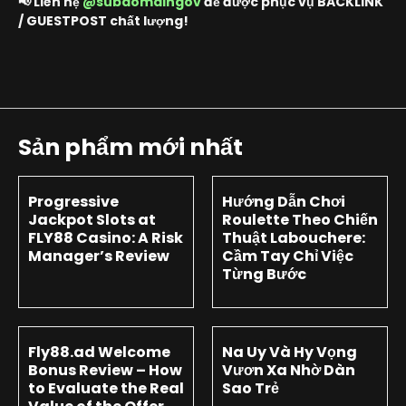
📢 Liên hệ
@subdomaingov
để được phục vụ BACKLINK
/ GUESTPOST chất lượng!
Sản phẩm mới nhất
Progressive
Hướng Dẫn Chơi
Jackpot Slots at
Roulette Theo Chiến
FLY88 Casino: A Risk
Thuật Labouchere:
Manager’s Review
Cầm Tay Chỉ Việc
Từng Bước
Fly88.ad Welcome
Na Uy Và Hy Vọng
Bonus Review – How
Vươn Xa Nhờ Dàn
to Evaluate the Real
Sao Trẻ