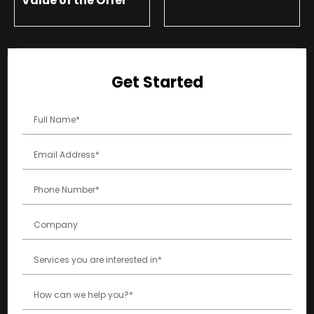
Value of the Offer
Get Started