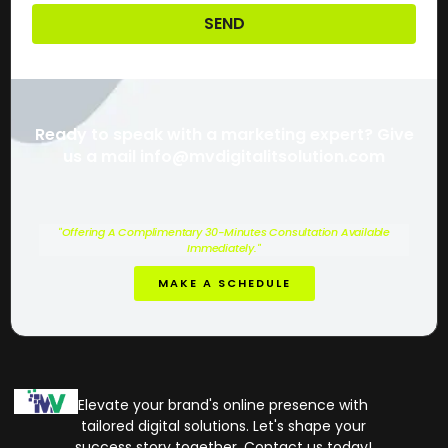
SEND
Ready to speak with a marketing expert? Give
us a mail info@mvdigitalitsolution.com
"Offering A Complimentary 30-Minutes Consultation Available
Immediately."
MAKE A SCHEDULE
Elevate your brand's online presence with
tailored digital solutions. Let's shape your
success story together. Contact us today!