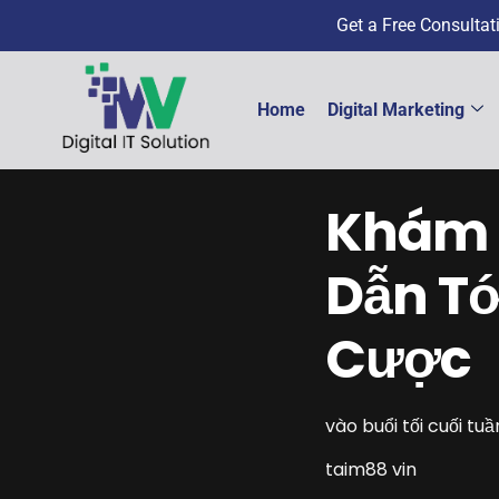
Get a Free Consulta
Home
Digital Marketing
Khám 
Dẫn Tớ
Cược
vào buổi tối cuối tuầ
taim88 vin