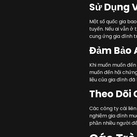
Sử Dụng V
Một số quốc gia bao
tuyến. Nếu ai vẫn 
cung ứng gia đình t
Đảm Bảo 
Khi muốn muốn đến r
muốn đến hội chứng 
liệu của gia đình đ
Theo Dõi 
Các công ty cái liên
nghiệm gia đình muố
phần nhiều người để