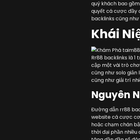
quý khách bao gồm 
quyết cá cược đầy đ
backlinks cũng như 
Khái Ni
Rr88 backlinks là 1
cập một vài trò chơ
cũng như solo giản l
cũng như giải trí n
Nguyên Nh
Đường dẫn rr88 back
website cá cược cơ
hoặc chạm chán bận
thời đại phần nhiều
tăng dần dần số đô