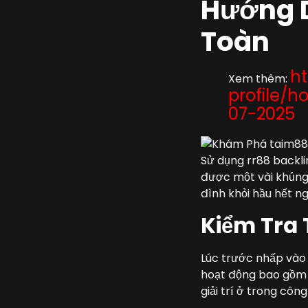
Hướng D
Toàn
h
Xem thêm:
profile/
07-2025
Sử dụng rr88 backli
được một vài khủng
đình khỏi hầu hết ng
Kiểm Tra
Lúc trước nhấp vào 
hoạt động bao gồm l
giải trí ở trong cô