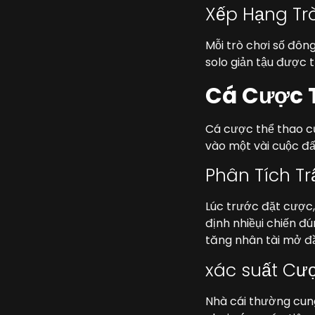
Xếp Hạng Tr
Mỗi trò chơi số đôn
solo giản tậu được 
Cá Cược 
Cá cược thể thao c
vào một vài cuộc đấ
Phân Tích T
Lúc trước đặt cược,
định nhiềụi chiến đ
tăng nhân tài mở đ
xác suất Cư
Nhà cái thường cung