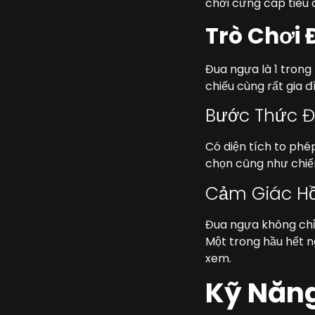
chơi cứng cáp tiêu 
Trò Chơi 
Đua ngựa là 1 trong
chiếu cùng rất gia đ
Bước Thức Đ
Có diện tích to phé
chọn cũng như chiến
Cảm Giác Hồ
Đua ngựa không chỉ 
Một trong hầu hết n
xem.
Kỹ Năng