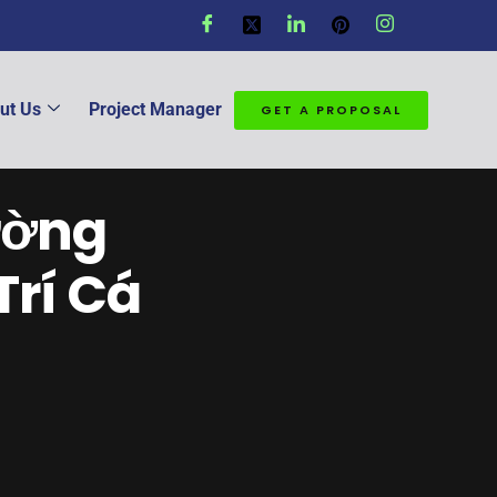
ut Us
Project Manager
GET A PROPOSAL
ường
Trí Cá