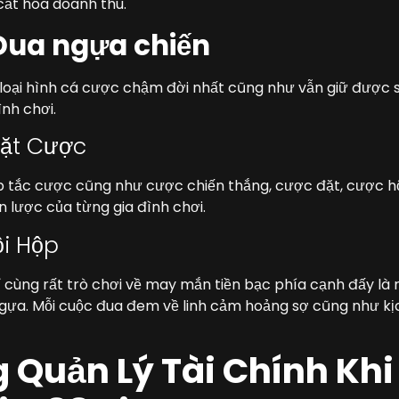
cắt hóa doanh thu.
Đua ngựa chiến
 loại hình cá cược chậm đời nhất cũng như vẫn giữ được sự 
ình chơi.
ặt Cược
p tắc cược cũng như cược chiến thắng, cược đặt, cược h
 lược của từng gia đình chơi.
i Hộp
cùng rất trò chơi về may mắn tiền bạc phía cạnh đấy là
gựa. Mỗi cuộc đua đem về linh cảm hoảng sợ cũng như kịc
 Quản Lý Tài Chính Khi