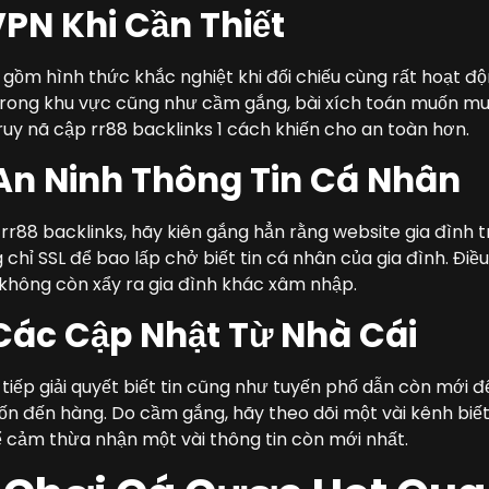
PN Khi Cần Thiết
 gồm hình thức khắc nghiệt khi đối chiếu cùng rất hoạt đ
ở trong khu vực cũng như cầm gắng, bài xích toán muốn m
ruy nã cập rr88 backlinks 1 cách khiến cho an toàn hơn.
An Ninh Thông Tin Cá Nhân
r88 backlinks, hãy kiên gắng hẳn rằng website gia đình 
chỉ SSL để bao lấp chở biết tin cá nhân của gia đình. Điều
ã không còn xẩy ra gia đình khác xâm nhập.
Các Cập Nhật Từ Nhà Cái
 tiếp giải quyết biết tin cũng như tuyến phố dẫn còn mới đ
n đến hàng. Do cầm gắng, hãy theo dõi một vài kênh biết
 cảm thừa nhận một vài thông tin còn mới nhất.