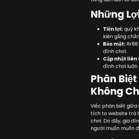
Những Lợi
Tiện lợi:
quý kh
kiên gắng chắn
Bảo mật:
Rr88 
đình chơi.
Cập nhật liên 
đình chơi luôn
Phân Biệt
Không Ch
Việc phân biệt giữa
tích to website tr
chơi. Do đấy, gia đ
người muốn muốn đ