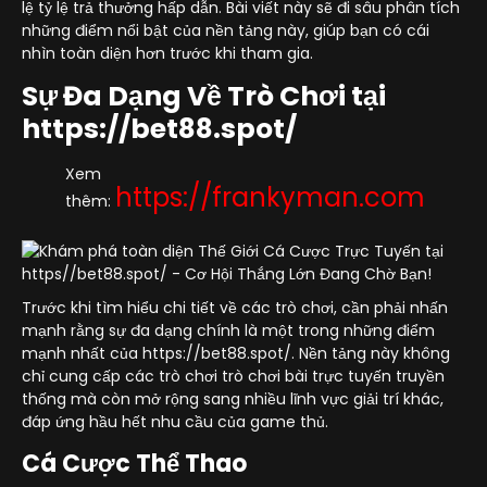
lệ tỷ lệ trả thưởng hấp dẫn. Bài viết này sẽ đi sâu phân tích
những điểm nổi bật của nền tảng này, giúp bạn có cái
nhìn toàn diện hơn trước khi tham gia.
Sự Đa Dạng Về Trò Chơi tại
https://bet88.spot/
Xem
https://frankyman.com
thêm:
Trước khi tìm hiểu chi tiết về các trò chơi, cần phải nhấn
mạnh rằng sự đa dạng chính là một trong những điểm
mạnh nhất của https://bet88.spot/. Nền tảng này không
chỉ cung cấp các trò chơi trò chơi bài trực tuyến truyền
thống mà còn mở rộng sang nhiều lĩnh vực giải trí khác,
đáp ứng hầu hết nhu cầu của game thủ.
Cá Cược Thể Thao