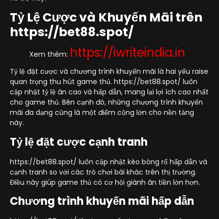
Tỷ Lệ Cược và Khuyến Mãi trên
https://bet88.spot/
https://iwriteindia.in
Xem thêm:
Tỷ lệ đặt cược và chương trình khuyến mãi là hai yếu raise
quan trọng thu hút game thủ. https://bet88.spot/ luôn
cập nhật tỷ lệ ăn cao và hấp dẫn, mang lại lợi ích cao nhất
cho game thủ. Bên cạnh đó, những chương trình khuyến
mãi đa dạng cũng là một điểm cộng lớn cho nền tảng
này.
Tỷ lệ đặt cược cạnh tranh
https://bet88.spot/ luôn cập nhật kèo bóng rổ hấp dẫn và
cạnh tranh so với các trò chơi bài khác trên thị trường.
Điều này giúp game thủ có cơ hội giành ăn tiền lớn hơn.
Chương trình khuyến mãi hấp dẫn