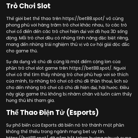
Trò Chơi Slot
Thế giới bet thể thao trên https://bet88.spot/ vô cùng
phong phú với hàng trăm trò chơi khác nhau, từ các trò
chơi cổ điển đến các trò chơi hiện đại với đồ họa 3D sống
động. Mỗi trò chơi đều có những tính năng đặc biệt riêng,
mang đến những trải nghiệm thú vị và cơ hội giải độc đắc
cho game thủ.
Sự đa dạng về chủ đề cũng là một điểm cộng lớn của
phần trò chơi slot game trên https://bet88.spot/. Người
chơi có thể tìm thấy những trò chơi phù hợp với sở thích
của mình, từ những trò chơi có chủ đề thần thoại, lịch sử
cho đến những trò chơi có chủ đề hiện đại, hài hước. Điều
này giúp game thủ không bị nhàm chán và luôn cảm thấy
hứng thú khi tham gia.
Thể Thao Điện Tử (Esports)
Sự phổ biến của Esports đã biến nó trở thành một phần
không thể thiếu trong ngành mạng bet uy tín.
https://bet88.spot/ đã nắm bắt token hướng này và cung