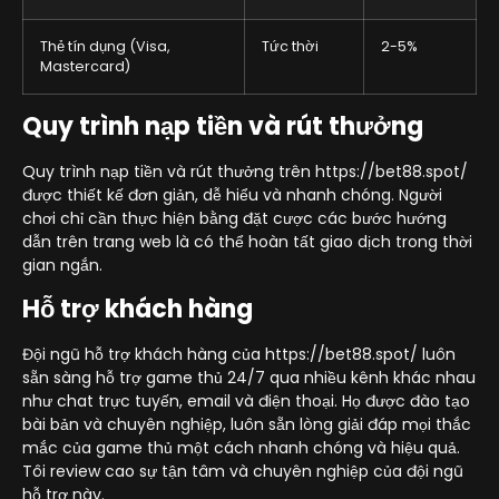
Thẻ tín dụng (Visa,
Tức thời
2-5%
Mastercard)
Quy trình nạp tiền và rút thưởng
Quy trình nạp tiền và rút thưởng trên https://bet88.spot/
được thiết kế đơn giản, dễ hiểu và nhanh chóng. Người
chơi chỉ cần thực hiện bằng đặt cược các bước hướng
dẫn trên trang web là có thể hoàn tất giao dịch trong thời
gian ngắn.
Hỗ trợ khách hàng
Đội ngũ hỗ trợ khách hàng của https://bet88.spot/ luôn
sẵn sàng hỗ trợ game thủ 24/7 qua nhiều kênh khác nhau
như chat trực tuyến, email và điện thoại. Họ được đào tạo
bài bản và chuyên nghiệp, luôn sẵn lòng giải đáp mọi thắc
mắc của game thủ một cách nhanh chóng và hiệu quả.
Tôi review cao sự tận tâm và chuyên nghiệp của đội ngũ
hỗ trợ này.