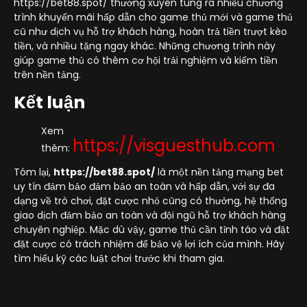
https://bet88.spot/ thường xuyên tung ra nhiều chương
trình khuyến mãi hấp dẫn cho game thủ mới và game thủ
cũ như dịch vụ hỗ trợ khách hàng, hoàn trả tiền trượt kèo
tiền, và nhiều tặng ngay khác. Những chương trình này
giúp game thủ có thêm cơ hội trải nghiệm và kiếm tiền
trên nền tảng.
Kết luận
Xem
https://visguesthub.com
thêm:
Tóm lại,
https://bet88.spot/
là một nền tảng mạng bet
uy tín đảm bảo đảm bảo an toàn và hấp dẫn, với sự đa
dạng về trò chơi, đặt cược nhỏ cũng có thưởng, hệ thống
giao dịch đảm bảo an toàn và đội ngũ hỗ trợ khách hàng
chuyên nghiệp. Mặc dù vậy, game thủ cần tỉnh táo và đặt
đặt cược có trách nhiệm để bảo vệ lợi ích của mình. Hãy
tìm hiểu kỹ các luật chơi trước khi tham gia.