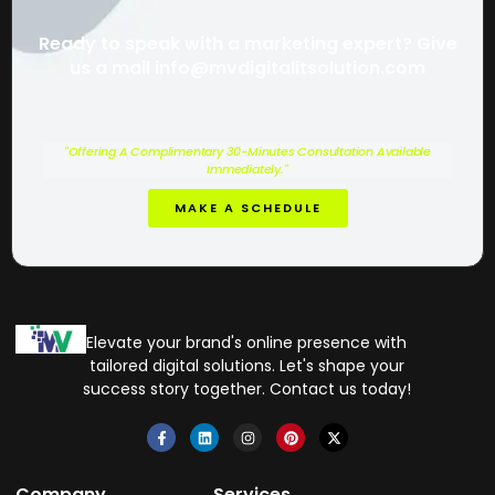
Ready to speak with a marketing expert? Give
us a mail info@mvdigitalitsolution.com
"Offering A Complimentary 30-Minutes Consultation Available
Immediately."
MAKE A SCHEDULE
Elevate your brand's online presence with
tailored digital solutions. Let's shape your
success story together. Contact us today!
Company
Services