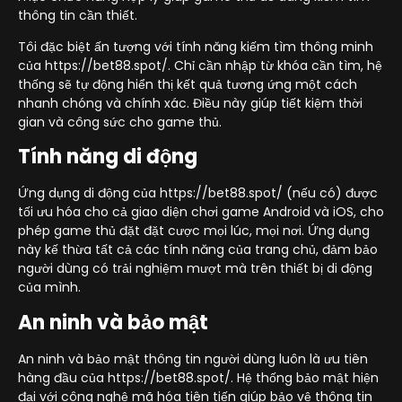
thông tin cần thiết.
Tôi đặc biệt ấn tượng với tính năng kiếm tìm thông minh
của https://bet88.spot/. Chỉ cần nhập từ khóa cần tìm, hệ
thống sẽ tự động hiển thị kết quả tương ứng một cách
nhanh chóng và chính xác. Điều này giúp tiết kiệm thời
gian và công sức cho game thủ.
Tính năng di động
Ứng dụng di động của https://bet88.spot/ (nếu có) được
tối ưu hóa cho cả giao diện chơi game Android và iOS, cho
phép game thủ đặt đặt cược mọi lúc, mọi nơi. Ứng dụng
này kế thừa tất cả các tính năng của trang chủ, đảm bảo
người dùng có trải nghiệm mượt mà trên thiết bị di động
của mình.
An ninh và bảo mật
An ninh và bảo mật thông tin người dùng luôn là ưu tiên
hàng đầu của https://bet88.spot/. Hệ thống bảo mật hiện
đại với công nghệ mã hóa tiên tiến giúp bảo vệ thông tin