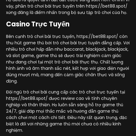
vậy, phần trò chơi bài trực tuyến trên https://bet88.spot/
xứng đáng là điểm nhấn trong bộ sưu tập trò chơi của họ.
Casino Trực Tuyến
Bên cạnh trò chơi bài trực tuyến, https://bet88.spot/ còn
thu hút game thủ bởi trò chơi bài trực tuyến đẳng cấp. Với
nhiều trò chơi hấp dẫn như baccarat, blackjack, blackjack,
và slot game, game thủ sẽ được trải nghiệm cảm giác
như đang chơi tại một trò chơi bài thực thụ. Chất lượng
hình ảnh và âm thanh sắc nét, kết hợp với giao diện người
dùng mượt mà, mang đến cảm giác chân thực và sống
động.
Đội ngũ trò chơi bài cung cấp các trò chơi trực tuyến tại
https://bet88.spot/ được review cao về tính chuyên
nghiệp và thân thiện. Họ luôn sẵn sàng hỗ trợ game thủ
24/7, giải đáp mọi thắc mắc và hướng dẫn game thủ
cách chơi một cách chi tiết. Điều này rất quan trọng, đặc
biệt là đối với những game thủ mới chưa có nhiều kinh
nghiệm.