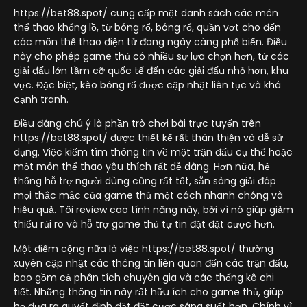
https://bet88.spot/ cung cấp một danh sách các môn
thể thao khổng lồ, từ bóng rổ, bóng rổ, quần vợt cho đến
các môn thể thao điện tử đang ngày càng phổ biến. Điều
này cho phép game thủ có nhiều sự lựa chọn hơn, từ các
giải đấu lớn tầm cỡ quốc tế đến các giải đấu nhỏ hơn, khu
vực. Đặc biệt, kèo bóng rổ được cập nhật liên tục và khá
cạnh tranh.
Điều đáng chú ý là phần trò chơi bài trực tuyến trên
https://bet88.spot/ được thiết kế rất thân thiện và dễ sử
dụng. Việc kiếm tìm thông tin về một trận đấu cụ thể hoặc
một môn thể thao yêu thích rất dễ dàng. Hơn nữa, hệ
thống hỗ trợ người dùng cũng rất tốt, sẵn sàng giải đáp
mọi thắc mắc của game thủ một cách nhanh chóng và
hiệu quả. Tôi review cao tính năng này, bởi vì nó giúp giảm
thiểu rủi ro và hỗ trợ game thủ tự tin đặt đặt cược hơn.
Một điểm cộng nữa là việc https://bet88.spot/ thường
xuyên cập nhật các thông tin liên quan đến các trận đấu,
bao gồm cả phân tích chuyên gia và các thống kê chi
tiết. Những thông tin này rất hữu ích cho game thủ, giúp
họ đưa ra quyết định đặt đặt cược sáng suốt hơn. Chính vì