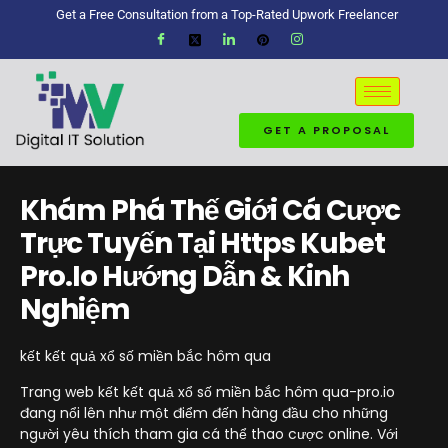
Get a Free Consultation from a Top-Rated Upwork Freelancer
GET A PROPOSAL
Khám Phá Thế Giới Cá Cược
Trực Tuyến Tại Https Kubet
Pro.Io Hướng Dẫn & Kinh
Nghiệm
kết kết quả xổ số miền bắc hôm qua
Trang web kết kết quả xổ số miền bắc hôm qua-pro.io
đang nổi lên như một điểm đến hàng đầu cho những
người yêu thích tham gia cá thể thao cược online. Với