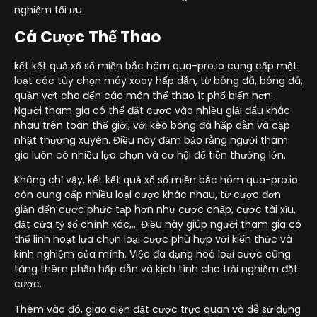
nghiệm tối ưu.
Cá Cược Thể Thao
kết kết quả xổ số miền bắc hôm qua-pro.io cung cấp một
loạt các tùy chọn máy xoay hấp dẫn, từ bóng đá, bóng đá,
quần vợt cho đến các môn thể thao ít phổ biến hơn.
Người tham gia có thể đặt cược vào nhiều giải đấu khác
nhau trên toàn thế giới, với kèo bóng đá hấp dẫn và cập
nhật thường xuyên. Điều này đảm bảo rằng người tham
gia luôn có nhiều lựa chọn và cơ hội để tiền thưởng lớn.
Không chỉ vậy, kết kết quả xổ số miền bắc hôm qua-pro.io
còn cung cấp nhiều loại cược khác nhau, từ cược đơn
giản đến cược phức tạp hơn như cược chấp, cược tài xỉu,
đặt cửa tỷ số chính xác,… Điều này giúp người tham gia có
thể linh hoạt lựa chọn loại cược phù hợp với kiến thức và
kinh nghiệm của mình. Việc đa dạng hoá loại cược cũng
tăng thêm phần hấp dẫn và kịch tính cho trải nghiệm đặt
cược.
Thêm vào đó, giao diện đặt cược trực quan và dễ sử dụng