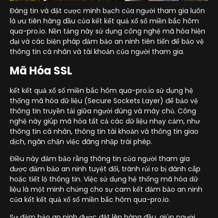
Đáng tin và đặt cược minh bạch của người tham gia luôn
là ưu tiên hàng đầu của kết kết quả xổ số miền bắc hôm
qua-pro.io. Nền tảng này sử dụng công nghệ mã hóa hiện
đại và các biện pháp đảm bảo an ninh tiên tiến để bảo vệ
thông tin cá nhân và tài khoản của người tham gia.
Mã Hóa SSL
kết kết quả xổ số miền bắc hôm qua-pro.io sử dụng hệ
thống mã hóa dữ liệu (Secure Sockets Layer) để bảo vệ
thông tin truyền tải giữa người dùng và máy chủ. Công
nghệ này giúp mã hóa tất cả các dữ liệu nhạy cảm, như
thông tin cá nhân, thông tin tài khoản và thông tin giao
dịch, ngăn chặn việc đăng nhập trái phép.
Điều này đảm bảo rằng thông tin của người tham gia
được đảm bảo an ninh tuyệt đối, tránh rủi ro bị đánh cắp
hoặc tiết lộ thông tin. Việc sử dụng hệ thống mã hóa dữ
liệu là một minh chứng cho sự cam kết đảm bảo an ninh
của kết kết quả xổ số miền bắc hôm qua-pro.io.
Sự đảm bảo an ninh được đặt lên hàng đầu, giúp người