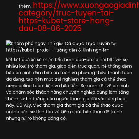
https://www.xuongaogiadin
thêm:
category/truc-tuyen-tai-
https-kubet-store-hang-
dau-08-06-2025
kết kết quả xổ số miền bắc hôm qua-pro.io nổi bật với sự
nhiều loại trò tham gia, giao diện trực quan, hệ thống đảm
bảo an ninh đảm bảo an toàn và phương thức thanh toán
đa dạng, tạo nên một trải nghiệm tham gia cá thể thao
cược online toàn diện và hấp dẫn. Sự cam kết về an ninh
và chăm sóc khách hàng chuyên nghiệp cũng làm tăng
thêm sự tin tưởng của người tham gia đối với sòng bạc
này. Dù vậy, việc tham gia tham gia cá thể thao cược
online cần sự tỉnh táo và kiểm soát bản thân để tránh
những rủi ro không đáng có.