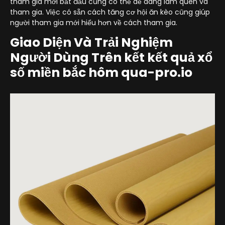
tham gia mới bắt đầu cũng có thể dễ dàng làm quen và
tham gia. Việc có sẵn cách tăng cơ hội ăn kèo cũng giúp
người tham gia mới hiểu hơn về cách tham gia.
Giao Diện Và Trải Nghiệm
Người Dùng Trên kết kết quả xổ
số miền bắc hôm qua-pro.io