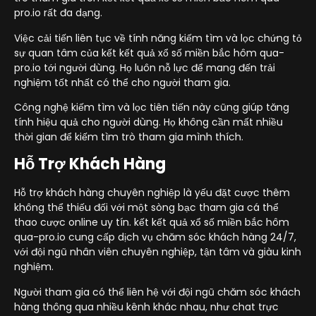
pro.io rất đa dạng.
Việc cải tiến liên tục về tính năng kiếm tìm và lọc chứng tỏ
sự quan tâm của kết kết quả xổ số miền bắc hôm qua-
pro.io tới người dùng. Họ luôn nỗ lực để mang đến trải
nghiệm tốt nhất có thể cho người tham gia.
Công nghệ kiếm tìm và lọc tiên tiến này cũng giúp tăng
tính hiệu quả cho người dùng. Họ không cần mất nhiều
thời gian để kiếm tìm trò tham gia mình thích.
Hỗ Trợ Khách Hàng
Hỗ trợ khách hàng chuyên nghiệp là yếu đặt cược thêm
không thể thiếu đối với một sòng bạc tham gia cá thể
thao cược online uy tín. kết kết quả xổ số miền bắc hôm
qua-pro.io cung cấp dịch vụ chăm sóc khách hàng 24/7,
với đội ngũ nhân viên chuyên nghiệp, tận tâm và giàu kinh
nghiệm.
Người tham gia có thể liên hệ với đội ngũ chăm sóc khách
hàng thông qua nhiều kênh khác nhau, như chat trực