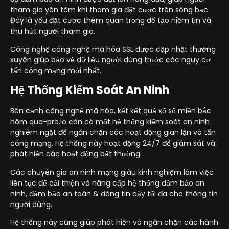
tham gia yên tâm khi tham gia đặt cược trên sòng bạc.
Đây là yếu đặt cược thêm quan trọng để tạo niềm tin và
thu hút người tham gia.
Công nghệ công nghệ mã hóa SSL được cập nhật thường
xuyên giúp bảo vệ dữ liệu người dùng trước các nguy cơ
tấn công mạng mới nhất.
Hệ Thống Kiểm Soát An Ninh
Bên cạnh công nghệ mã hóa, kết kết quả xổ số miền bắc
hôm qua-pro.io còn có một hệ thống kiểm soát an ninh
nghiêm ngặt để ngăn chặn các hoạt động gian lận và tấn
công mạng. Hệ thống này hoạt động 24/7 để giám sát và
phát hiện các hoạt động bất thường.
Các chuyên gia an ninh mạng giàu kinh nghiệm làm việc
liên tục để cải thiện và nâng cấp hệ thống đảm bảo an
ninh, đảm bảo an toàn & đáng tin cậy tối đa cho thông tin
người dùng.
Hệ thống này cũng giúp phát hiện và ngăn chặn các hành