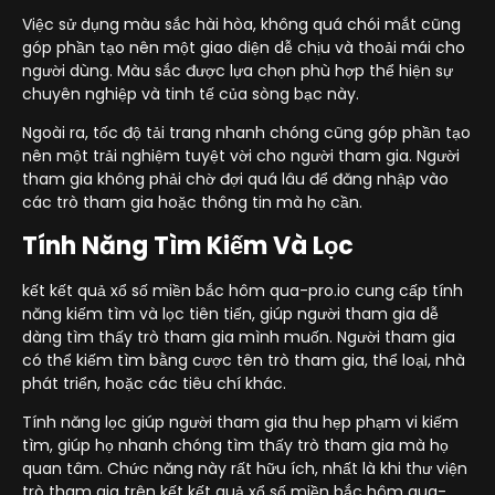
Việc sử dụng màu sắc hài hòa, không quá chói mắt cũng
góp phần tạo nên một giao diện dễ chịu và thoải mái cho
người dùng. Màu sắc được lựa chọn phù hợp thể hiện sự
chuyên nghiệp và tinh tế của sòng bạc này.
Ngoài ra, tốc độ tải trang nhanh chóng cũng góp phần tạo
nên một trải nghiệm tuyệt vời cho người tham gia. Người
tham gia không phải chờ đợi quá lâu để đăng nhập vào
các trò tham gia hoặc thông tin mà họ cần.
Tính Năng Tìm Kiếm Và Lọc
kết kết quả xổ số miền bắc hôm qua-pro.io cung cấp tính
năng kiếm tìm và lọc tiên tiến, giúp người tham gia dễ
dàng tìm thấy trò tham gia mình muốn. Người tham gia
có thể kiếm tìm bằng cược tên trò tham gia, thể loại, nhà
phát triển, hoặc các tiêu chí khác.
Tính năng lọc giúp người tham gia thu hẹp phạm vi kiếm
tìm, giúp họ nhanh chóng tìm thấy trò tham gia mà họ
quan tâm. Chức năng này rất hữu ích, nhất là khi thư viện
trò tham gia trên kết kết quả xổ số miền bắc hôm qua-