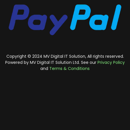
Copyright © 2024 MV Digital IT Solution, All rights reserved.
Powered by MV Digital IT Solution Ltd. See our
Privacy Policy
and
Terms & Conditions