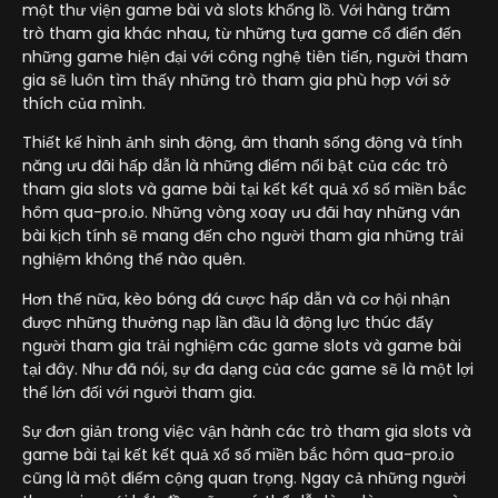
một thư viện game bài và slots khổng lồ. Với hàng trăm
trò tham gia khác nhau, từ những tựa game cổ điển đến
những game hiện đại với công nghệ tiên tiến, người tham
gia sẽ luôn tìm thấy những trò tham gia phù hợp với sở
thích của mình.
Thiết kế hình ảnh sinh động, âm thanh sống động và tính
năng ưu đãi hấp dẫn là những điểm nổi bật của các trò
tham gia slots và game bài tại kết kết quả xổ số miền bắc
hôm qua-pro.io. Những vòng xoay ưu đãi hay những ván
bài kịch tính sẽ mang đến cho người tham gia những trải
nghiệm không thể nào quên.
Hơn thế nữa, kèo bóng đá cược hấp dẫn và cơ hội nhận
được những thưởng nạp lần đầu là động lực thúc đẩy
người tham gia trải nghiệm các game slots và game bài
tại đây. Như đã nói, sự đa dạng của các game sẽ là một lợi
thế lớn đối với người tham gia.
Sự đơn giản trong việc vận hành các trò tham gia slots và
game bài tại kết kết quả xổ số miền bắc hôm qua-pro.io
cũng là một điểm cộng quan trọng. Ngay cả những người