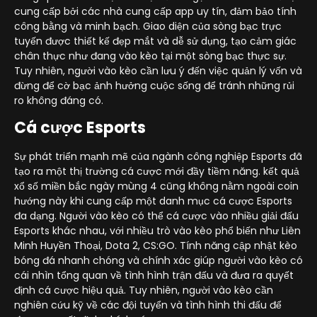
cung cấp bởi các nhà cung cấp app uy tín, đảm bảo tính
công bằng và minh bạch. Giao diện của sòng bạc trực
tuyến được thiết kế đẹp mắt và dễ sử dụng, tạo cảm giác
chân thực như đang vào kèo tại một sòng bạc thực sự.
Tuy nhiên, người vào kèo cần lưu ý đến việc quản lý vốn và
đừng để cờ bạc ảnh hưởng cuộc sống để tránh những rủi
ro không đáng có.
Cá cược Esports
Sự phát triển mạnh mẽ của ngành công nghiệp Esports đã
tạo ra một thị trường cá cược mới đầy tiềm năng. kết quả
xổ số miền bắc ngày mùng 4 cũng không nằm ngoài coin
hướng này khi cung cấp một danh mục cá cược Esports
đa dạng. Người vào kèo có thể cá cược vào nhiều giải đấu
Esports khác nhau, với nhiều trò vào kèo phổ biến như Liên
Minh Huyền Thoại, Dota 2, CS:GO. Tính năng cập nhật kèo
bóng đá nhanh chóng và chính xác giúp người vào kèo có
cái nhìn tổng quan về tình hình trận đấu và đưa ra quyết
định cá cược hiệu quả. Tuy nhiên, người vào kèo cần
nghiên cứu kỹ về các đội tuyển và tình hình thi đấu để