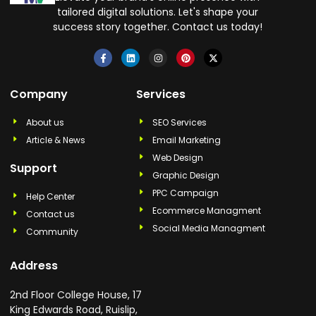
tailored digital solutions. Let's shape your
success story together. Contact us today!
Company
Services
About us
SEO Services
Article & News
Email Marketing
Web Design
Support
Graphic Design
PPC Campaign
Help Center
Ecommerce Managment
Contact us
Social Media Managment
Community
Address
2nd Floor College House, 17
King Edwards Road, Ruislip,