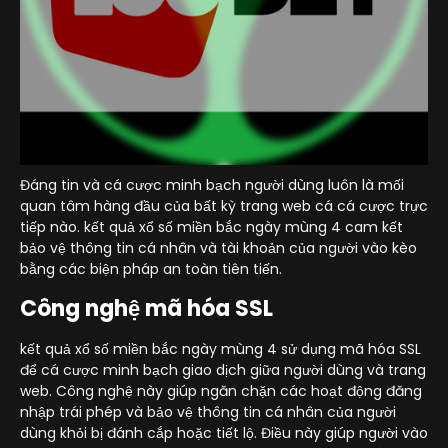
Đáng tin và cá cược minh bạch người dùng luôn là mối
quan tâm hàng đầu của bất kỳ trang web cá cá cược trực
tiếp nào. kết quả xổ số miền bắc ngày mùng 4 cam kết
bảo vệ thông tin cá nhân và tài khoản của người vào kèo
bằng các biện pháp an toàn tiên tiến.
Công nghệ mã hóa SSL
kết quả xổ số miền bắc ngày mùng 4 sử dụng mã hóa SSL
để cá cược minh bạch giao dịch giữa người dùng và trang
web. Công nghệ này giúp ngăn chặn các hoạt động đăng
nhập trái phép và bảo vệ thông tin cá nhân của người
dùng khỏi bị đánh cắp hoặc tiết lộ. Điều này giúp người vào