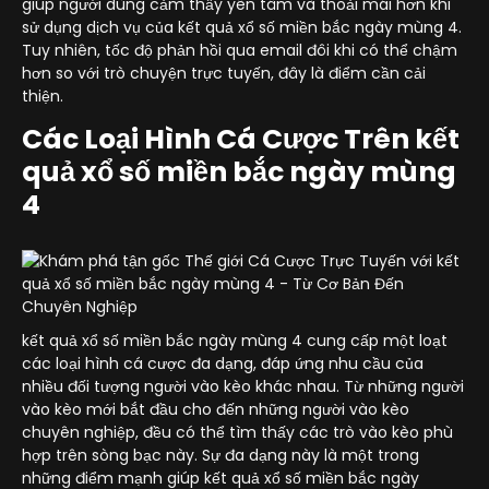
giúp người dùng cảm thấy yên tâm và thoải mái hơn khi
sử dụng dịch vụ của kết quả xổ số miền bắc ngày mùng 4.
Tuy nhiên, tốc độ phản hồi qua email đôi khi có thể chậm
hơn so với trò chuyện trực tuyến, đây là điểm cần cải
thiện.
Các Loại Hình Cá Cược Trên kết
quả xổ số miền bắc ngày mùng
4
kết quả xổ số miền bắc ngày mùng 4 cung cấp một loạt
các loại hình cá cược đa dạng, đáp ứng nhu cầu của
nhiều đối tượng người vào kèo khác nhau. Từ những người
vào kèo mới bắt đầu cho đến những người vào kèo
chuyên nghiệp, đều có thể tìm thấy các trò vào kèo phù
hợp trên sòng bạc này. Sự đa dạng này là một trong
những điểm mạnh giúp kết quả xổ số miền bắc ngày