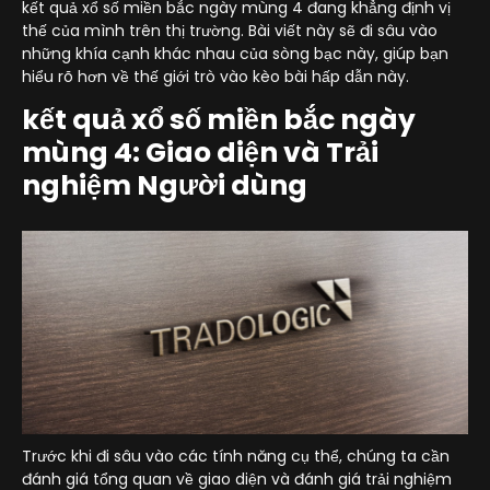
kết quả xổ số miền bắc ngày mùng 4 đang khẳng định vị
thế của mình trên thị trường. Bài viết này sẽ đi sâu vào
những khía cạnh khác nhau của sòng bạc này, giúp bạn
hiểu rõ hơn về thế giới trò vào kèo bài hấp dẫn này.
kết quả xổ số miền bắc ngày
mùng 4: Giao diện và Trải
nghiệm Người dùng
Trước khi đi sâu vào các tính năng cụ thể, chúng ta cần
đánh giá tổng quan về giao diện và đánh giá trải nghiệm