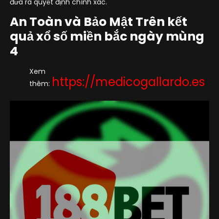
đưa ra quyết định chính xác.
An Toàn và Bảo Mật Trên kết
quả xổ số miền bắc ngày mùng
4
Xem
https://medicogallardo.es
thêm: