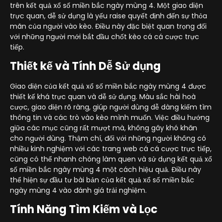
trên kết quả xổ số miền bắc ngày mùng 4. Một giao diện
trực quan, dễ sử dụng là yếu raise quyết định đến sự thỏa
mãn của người vào kèo. Điều này đặc biệt quan trọng đối
với những người mới bắt đầu chốt kèo cá cá cược trực
tiếp.
Thiết kế và Tính Dễ Sử dụng
Giao diện của kết quả xổ số miền bắc ngày mùng 4 được
thiết kế khá trực quan và dễ sử dụng. Màu sắc hài hoà
cược, giao diện rõ ràng, giúp người dùng dễ dàng kiếm tìm
thông tin và các trò vào kèo mình muốn. Việc điều hướng
giữa các mục cũng rất mượt mà, không gây khó khăn
cho người dùng. Thậm chí, đối với những người không có
nhiều kinh nghiệm với các trang web cá cá cược trực tiếp,
cũng có thể nhanh chóng làm quen và sử dụng kết quả xổ
số miền bắc ngày mùng 4 một cách hiệu quả. Điều này
thể hiện sự đầu tư bài bản của kết quả xổ số miền bắc
ngày mùng 4 vào đánh giá trải nghiệm.
Tính Năng Tìm Kiếm và Lọc