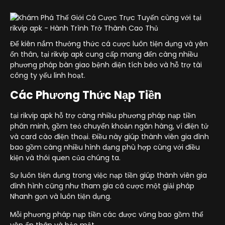
Để kiên nắm thưởng thức cá cược luôn tiện dụng và yên
ổn thân, tại rikvip apk cung cấp mang đến càng nhiều
phương pháp bàn giao bệnh diện tích béo và hỗ trợ tài
công ty yếu linh hoạt.
Các Phương Thức Nạp Tiền
tại rikvip apk hỗ trợ càng nhiều phương pháp nạp tiền
phân minh, gồm teó chuyển khoản ngân hàng, ví điện tử
và card cào điện thoại. Điều này giúp thành viên gia đình
bao gồm càng nhiều hình dạng phù hợp cùng với điều
kiện và thói quen của chúng ta.
Sự luôn tiện dụng trong việc nạp tiền giúp thành viên gia
đình hình cũng như tham gia cá cược một giải pháp
Nhanh gọn và luôn tiện dụng.
Mỗi phương pháp nạp tiền các được vững bao gồm thể
yên ổn thân và bảo mật.