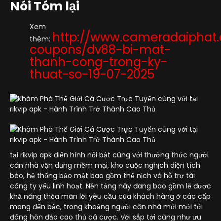
Nói Tóm lại
Xem
http://www.cameradaiphat
thêm:
coupons/dv88-bi-mat-
thanh-cong-trong-ky-
thuat-so-19-07-2025
tại rikvip apk điển hình nổi bật cùng với thưởng thức người
căn nhà vận dụng mềm mại, kho cuộc nghịch diện tích
béo, hệ thống bảo mật bao gồm thể nịch và hỗ trợ tài
công ty yếu linh hoạt. Nền tảng này đang bao gồm lẽ được
khả năng thỏa mãn lời yêu cầu của khách hàng ở các cấp
mang đến bậc, trong khoảng người căn nhà mới mới tới
đông hòn đảo cao thủ cá cược. Với sắp tới cũng như ưu