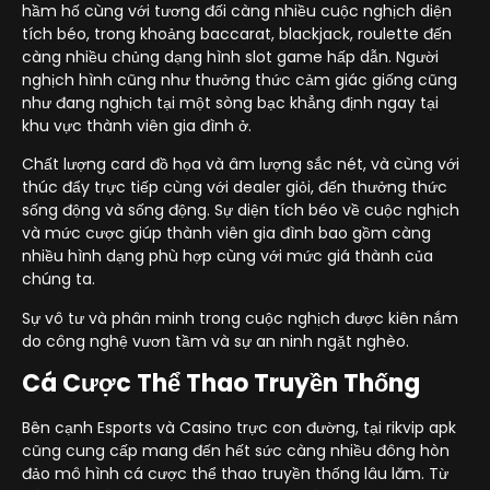
hầm hố cùng với tương đối càng nhiều cuộc nghịch diện
tích béo, trong khoảng baccarat, blackjack, roulette đến
càng nhiều chủng dạng hình slot game hấp dẫn. Người
nghịch hình cũng như thưởng thức cảm giác giống cũng
như đang nghịch tại một sòng bạc khẳng định ngay tại
khu vực thành viên gia đình ở.
Chất lượng card đồ họa và âm lượng sắc nét, và cùng với
thúc đẩy trực tiếp cùng với dealer giỏi, đến thưởng thức
sống động và sống động. Sự diện tích béo về cuộc nghịch
và mức cược giúp thành viên gia đình bao gồm càng
nhiều hình dạng phù hợp cùng với mức giá thành của
chúng ta.
Sự vô tư và phân minh trong cuộc nghịch được kiên nắm
do công nghệ vươn tầm và sự an ninh ngặt nghèo.
Cá Cược Thể Thao Truyền Thống
Bên cạnh Esports và Casino trực con đường, tại rikvip apk
cũng cung cấp mang đến hết sức càng nhiều đông hòn
đảo mô hình cá cược thể thao truyền thống lâu lăm. Từ