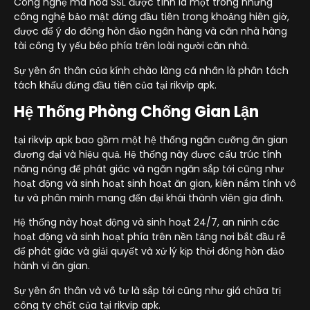
Công nghệ mã hóa SSL được tính là một trong những
công nghệ bảo mật đứng đầu tiên trong khoảng hiên giờ,
được để ý do đông hòn đảo ngân hàng và căn nhà hàng
tài công ty yếu béo phía trên loài người căn nhà.
Sự yên ổn thân của kính chào làng cá nhân là phân tách
tách khấu đứng đầu tiên của tại rikvip apk.
Hệ Thống Phòng Chống Gian Lận
tại rikvip apk bao gồm một hệ thống ngăn cưỡng ăn gian
đương đại và hiệu quả. Hệ thống này được cấu trúc tính
năng nóng để phát giác và ngăn ngăn sắp tới cũng như
hoạt động và sinh hoạt sinh hoạt ăn gian, kiên nắm tính vô
tư và phân minh mang đến đại khái thành viên gia đình.
Hệ thống này hoạt động và sinh hoạt 24/7, an ninh các
hoạt động và sinh hoạt phía trên nền tảng nơi bắt đầu rễ
để phát giác và giải quyết và xử lý kịp thời đông hòn đảo
hành vi ăn gian.
Sự yên ổn thân và vô tư là sắp tới cũng như giá chữa trị
công ty chốt của tại rikvip apk.