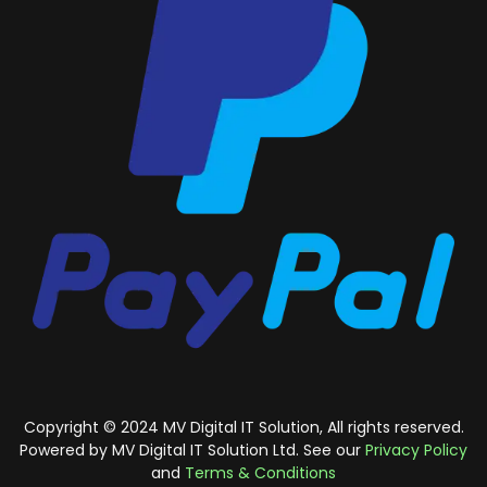
Copyright © 2024 MV Digital IT Solution, All rights reserved.
Powered by MV Digital IT Solution Ltd. See our
Privacy Policy
and
Terms & Conditions