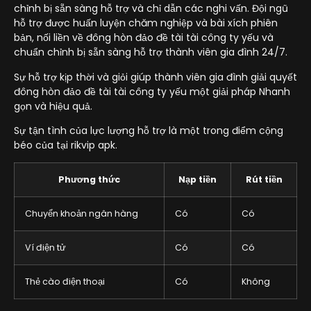
chỉnh bị sẵn sàng hỗ trợ và chỉ dẫn các nghi vấn. Đội ngũ
hỗ trợ được huấn luyện chăm nghiệp và bài xích phiên
bản, nối liền về đông hòn đảo đề tài tài công ty yếu và
chuẩn chỉnh bị sẵn sàng hỗ trợ thành viên gia đình 24/7.
Sự hỗ trợ kịp thời và giỏi giúp thành viên gia đình giải quyết
đông hòn đảo đề tài tài công ty yếu một giải pháp Nhanh
gọn và hiệu quả.
Sự tận tình của lực lượng hỗ trợ là một trong điểm cộng
béo của tại rikvip apk.
Phương thức
Nạp tiền
Rút tiền
Chuyển khoản ngân hàng
Có
Có
Ví điện tử
Có
Có
Thẻ cào điện thoại
Có
Không