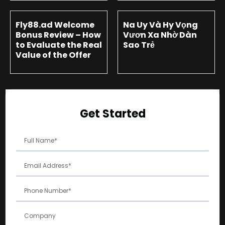
Fly88.ad Welcome
Na Uy Và Hy Vọng
Bonus Review – How
Vươn Xa Nhờ Dàn
to Evaluate the Real
Sao Trẻ
Value of the Offer
Get Started