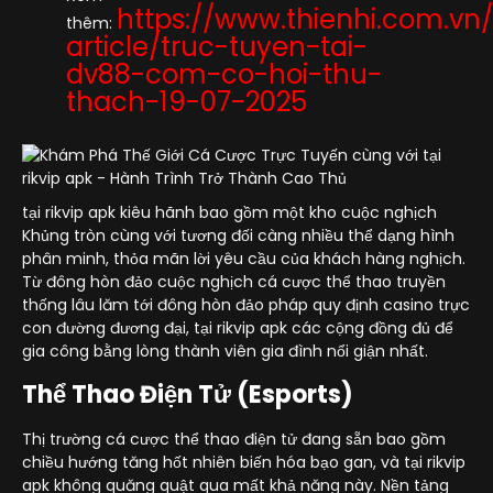
https://www.thienhi.com.vn
thêm:
article/truc-tuyen-tai-
dv88-com-co-hoi-thu-
thach-19-07-2025
tại rikvip apk kiêu hãnh bao gồm một kho cuộc nghịch
Khủng tròn cùng với tương đối càng nhiều thể dạng hình
phân minh, thỏa mãn lời yêu cầu của khách hàng nghịch.
Từ đông hòn đảo cuộc nghịch cá cược thể thao truyền
thống lâu lăm tới đông hòn đảo pháp quy định casino trực
con đường đương đại, tại rikvip apk các cộng đồng đủ để
gia công bằng lòng thành viên gia đình nổi giận nhất.
Thể Thao Điện Tử (Esports)
Thị trường cá cược thể thao điện tử đang sẵn bao gồm
chiều hướng tăng hốt nhiên biến hóa bạo gan, và tại rikvip
apk không quăng quật qua mất khả năng này. Nền tảng