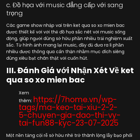
c. Đồ họa với music đẳng cấp với sang
trọng
Các game show nhập vai trên ket qua so xo mien bac
được thiết kế với với thẻ đồ họa sắc nét với music sống
động, giúp người dùng sở hữu phần nhiều trải nghiệm xuất
sắc. Từ hình ảnh mang lại music, đầy đủ đưa ra li phần
nhiều được thông qua cẩn thận nhằm mục đích siêng
dùng xiêu bạt chân thật với cuốn hút.
III. Đánh Giá với Nhận Xét Về ket
qua so xo mien bac
Xem
https://7home.vn/wp-
thêm:
tags/ma-keo-tai-xiu-2-2-
5-chuyen-gia-dao-thi-vy-
tai-fun88-kyc-23-07-2025
Một nền tảng cội rễ sở hữu nhẽ trở thành lộng lẫy bạo phổi