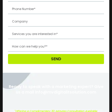
SEND
Ready to speak with a marketing expert? Give
us a mail info@mvdigitalitsolution.com
"Offering A Complimentary 30-Minutes Consultation Available