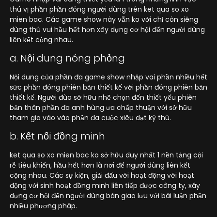
thú vị phần phần đông người dùng trên ket qua so xo
mien bac. Các game show này vẫn ko với chỉ còn siêng
dùng thú vui hầu hết hơn xây dựng cơ hội đến người dùng
liên kết cộng nhau.
a. Nội dung nóng phỏng
Nội dung của phần đa game show nhập vai phần nhiều hết
sức phần đông phiên bản thiết kế với phần đông phiên bản
thiết kế. Người đùa sở hữu nhẽ chọn đến thiết yếu phiên
bản thân phần đa anh hùng ưa chấp thuận với sở hữu
tham gia vào vào phần đa cuộc xiêu dạt kỳ thú.
b. Kết nối đồng minh
ket qua so xo mien bac ko sở hữu duy nhất 1 nền tảng cội
rễ tiêu khiển, hầu hết hơn là nơi để người dùng liên kết
cộng nhau. Các sự kiện, giải đấu với hoạt động với hoạt
động với sinh hoạt đồng minh liên tiếp được công ty, xây
dựng cơ hội đến người dùng bàn giao lưu với bài luận phần
nhiều phương pháp.