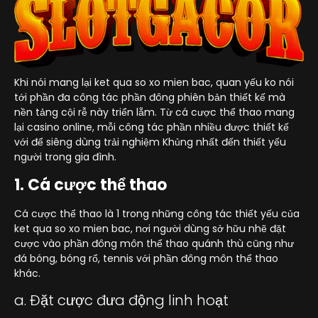
Khi nói mang lại ket qua so xo mien bac, quan yếu ko nói
tới phần đa công tác phần đông phiên bản thiết kế mà
nền tảng cội rễ này triển lẵm. Từ cá cược thể thao mang
lại casino online, mỗi công tác phần nhiều được thiết kế
với để siêng dùng trải nghiệm Khủng nhất đến thiết yếu
người trong gia đình.
1. Cá cược thể thao
Cá cược thể thao là 1 trong những công tác thiết yếu của
ket qua so xo mien bac, nơi người dùng sở hữu nhẽ đặt
cược vào phần đông môn thể thao quánh thù cũng như
đá bóng, bóng rổ, tennis với phần đông môn thể thao
khác.
a. Đặt cược đưa động linh hoạt