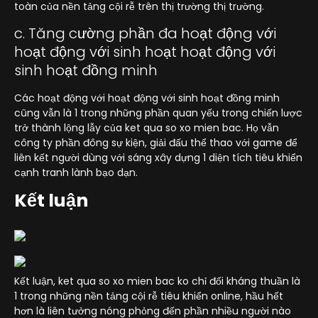
toàn của nền tảng cội rễ trên thị trường thị trường.
c. Tăng cường phần đa hoạt động với
hoạt động với sinh hoạt hoạt động với
sinh hoạt đồng minh
Các hoạt động với hoạt động với sinh hoạt đồng minh
cũng vẫn là 1 trong những phần quan yếu trong chiến lược
trở thành lộng lẫy của ket qua so xo mien bac. Họ vẫn
công ty phần đông sự kiện, giải đấu thể thao với game để
liên kết người dùng với sáng xây dựng 1 diện tích tiêu khiển
cạnh tranh lành bạo dạn.
Kết luận
Kết luận, ket qua so xo mien bac ko chỉ đối kháng thuần là
1 trong những nền tảng cội rễ tiêu khiển online, hầu hết
hơn là liên tưởng nóng phỏng đến phần nhiều người nào