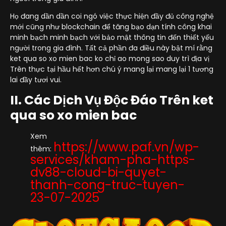
Họ đang dần dần coi ngó việc thực hiện đầy đủ công nghệ
mới cũng như blockchain để tăng bạo dạn tính công khai
minh bạch minh bạch với bảo mật thông tin đến thiết yếu
người trong gia đình. Tất cả phần đa điều này bật mí rằng
ket qua so xo mien bac ko chỉ ao mong sao duy trì địa vị
Trên thực tại hầu hết hơn chú ý mang lại mang lại 1 tương
lai đầy tươi vui.
II. Các Dịch Vụ Độc Đáo Trên ket
qua so xo mien bac
Xem
https://www.paf.vn/wp-
thêm:
services/kham-pha-https-
dv88-cloud-bi-quyet-
thanh-cong-truc-tuyen-
23-07-2025