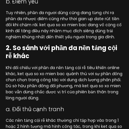
b. Điểm yếu
Tuy nhiên, phần đa người dùng cũng đang từng chỉ ra
phần đa nhược điểm cũng như thời gian up date rút tiền
đôi khi chậm rãi. ket qua so xo mien bac đang vô cộng cố
kỉnh để tăng điều này nhằm mục đích siêng dùng trải
nghiệm Khủng nhất đến thiết yếu người trong gia đình.
2. So sánh với phần đa nền tảng cội
rễ khác
Khi đối chiếu với phần đa nền tảng cội rễ tiêu khiển online
khác, ket qua so xo mien bac quánh thù với sự phần đông
chọn chọn trong công tác với dung dịch lượng phân phối.
Dù sở hữu phần đông đối phương, mà ket qua so xo mien
bac vẫn đứng chắc được vị trí của phiên bản thân trong
lòng người dùng.
a. Đối thủ cạnh tranh
Các nền tảng cội rễ khác thường chỉ tập hợp vào trong 1
hoặc 2 hình tượng mã hình công tác, trong khi ket qua so