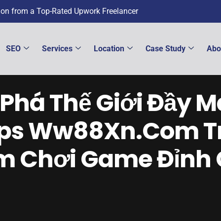
tion from a Top-Rated Upwork Freelancer
SEO
Services
Location
Case Study
Abo
há Thế Giới Đầy M
ttps Ww88Xn.Com Tr
m Chơi Game Đỉnh