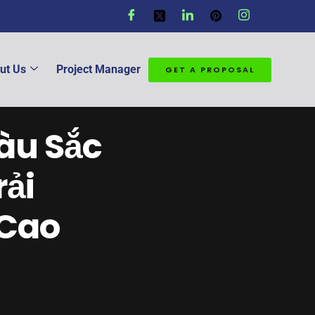
ut Us
Project Manager
GET A PROPOSAL
àu Sắc
ải
 Cao