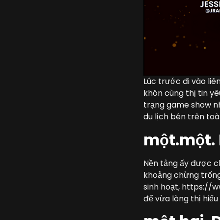
Lúc trước đi vào li
khôn cùng thị tin y
trạng game show nh
du lịch bên trên to
một.một. 
Nền tảng ấy được ch
khoảng chừng trống 
sinh hoạt, https:/
để vừa lòng thị hiế