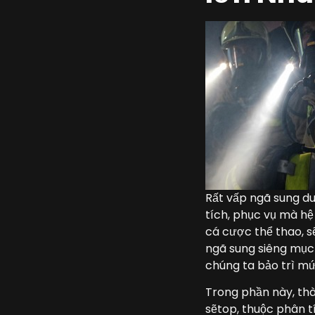
Rất vấp ngã sung du
tích, phục vụ mà hệ
cá cược thể thao, sẽ
ngã sung siêng mục
chúng ta bảo trì m
Trong phần này, thà
sẽtop, thuộc phân t