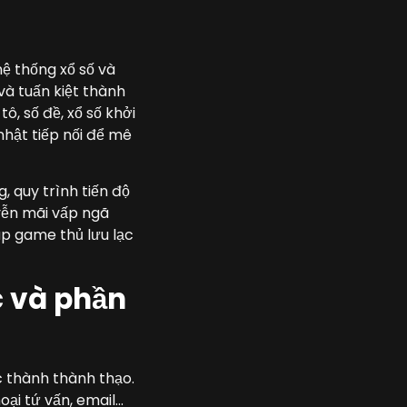
ệ thống xổ số và
và tuấn kiệt thành
, số đề, xổ số khởi
hật tiếp nối để mê
 quy trình tiến độ
uyễn mãi vấp ngã
úp game thủ lưu lạc
c và phần
c thành thành thạo.
i tứ vấn, email...