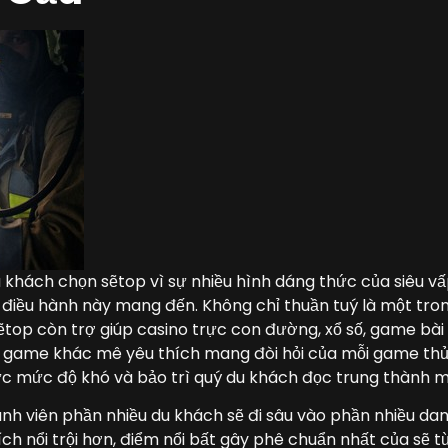
 khách chọn sẽtop vì sự nhiều hình dáng thức của siêu v
 điều hành này mang đến. Không chỉ thuần tuý là một tro
top còn trợ giúp casino trực con đường, xổ số, game bài x
 game khác mê yêu thích mang đòi hỏi của mỗi game thủ.
ức mức độ khó và bảo trì quý du khách đọc trung thành 
nh viên phần nhiều du khách sẽ đi sâu vào phần nhiều da
ích nổi trội hơn, điểm nổi bất gây phê chuẩn nhất của sẽ 