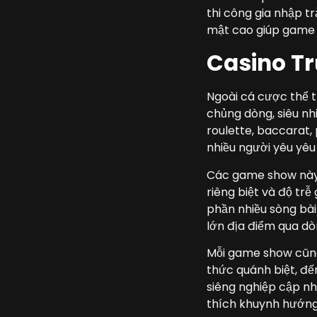
thi công gia nhập t
mật cao giúp game t
Casino Tr
Ngoài cá cược thể t
chủng dòng, siêu n
roulette, baccarat,
nhiều người yêu yêu 
Các game show này 
riêng biệt và độ trễ
phần nhiều sòng bài
lớn địa điểm qua dò
Mỗi game show cũng 
thức quánh biệt, đến
siêng nghiệp cập nh
thích khuynh hướng,