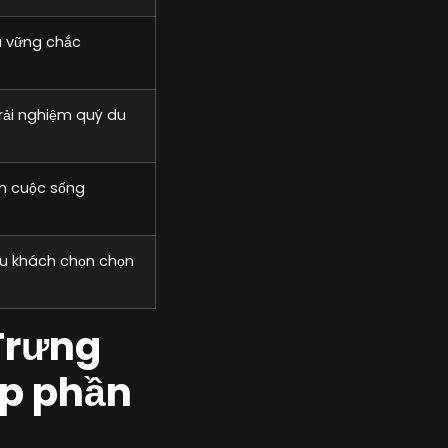
u vững chắc
rải nghiệm quý du
ồn cuộc sống
u khách chọn chọn
Trưng
ợp phần