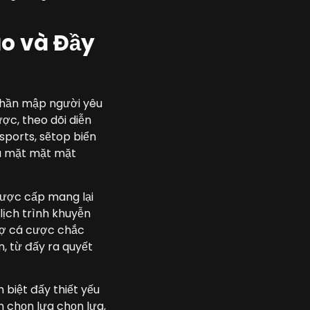
o và Đầy
phần mập người yêu
ợc, theo dõi diễn
sports, sẽtop biển
và mặt mặt mặt
cược cấp mang lại
lịch trình khuyễn
hợ cá cược chắc
, từ đấy ra quyết
biệt đấy thiết yếu
n chọn lựa chọn lựa,