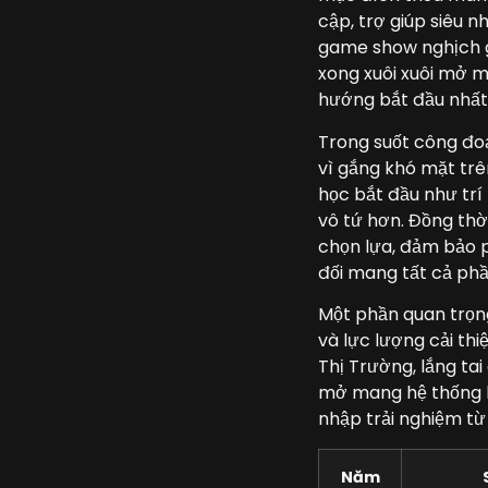
cập, trợ giúp siêu n
game show nghịch gi
xong xuôi xuôi mở 
hướng bắt đầu nhất
Trong suốt công đoạ
vì gắng khó mặt trê
học bắt đầu như trí
vô tứ hơn. Đồng thờ
chọn lựa, đảm bảo p
đối mang tất cả phầ
Một phần quan trọng
và lực lượng cải thi
Thị Trường, lắng ta
mở mang hệ thống ba
nhập trải nghiệm từ
Năm