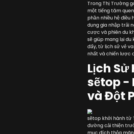
Trong Thị Trường g
một tiếng tăm quen
phần nhiều hệ điều 
dụng gia nhập trải
cược và phiên du kh
sẽ giúp mang lại d
đẩy, từ lịch sử vẻ 
nhất và chiến lược 
Lịch Sử
sẽtop -
và Đột 
sẽtop khởi hành từ 
đường cải thiện trư
mục đích thỏa mãn đ