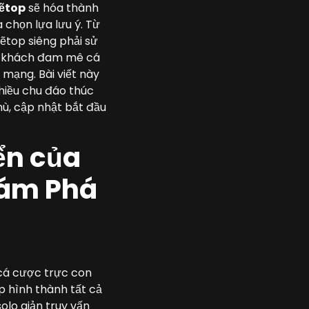
ẽtop
sẽ hóa thành
chọn lựa lưu ý. Từ
sẽtop siêng phải sử
du khách đam mê cá
 mạng. Bài viết này
hiều chu đáo thúc
hù, cập nhật bắt đầu
ển của
hám Phá
 cá cược trực con
p hình thành tất cả
lo giản truy vấn