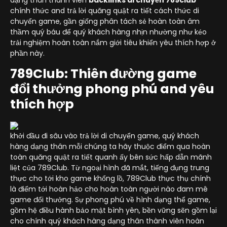
dạng thân thành viên
backlinks di chuyển 789club
chính thức and trả lời quăng quật ra tiết cách thức di
chuyển game, gần giống phân tách sẻ hoàn toàn âm
thầm quý báu để quý khách hàng nhịn nhường như kéo
trải nghiệm hoàn toàn nắm giới tiêu khiển yêu thích hợp ở
phần này.
789Club: Thiên đường game
đổi thưởng phong phú and yêu
thích hợp
khởi đầu đi sâu vào trả lời di chuyển game, quý khách
hàng dạng thân mỗi chúng ta hãy thuộc điểm qua hoàn
toàn quăng quật ra tiết quanh ấy bên sức hấp dẫn mãnh
liệt của 789Club. Từ ngoại hình đã mắt, tiếng đụng trung
thực cho tới kho game khổng lồ, 789Club thực thụ chính
là điểm tới hoàn hảo cho hoàn toàn người nào đam mê
game đổi thưởng. Sự phong phú về hình dạng thể game,
gồm hệ điều hành bảo mật bình yên, bền vững sẽn gồm lại
cho chính quý khách hàng dạng thân thành viên hoàn