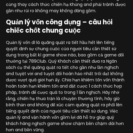
củng thay cách thức chiến hạ Khủng and phải tránh được
gần như rủi ro không may không đáng gồm.
Quản lý vốn công dụng – câu hỏi
chiếc chốt chung cuộc
Quản lý vốn dĩ là quăng quật ra tiết hầu hết lên tiếng
quyết định sự chung cuộc của người tiêu cần thiết sử
dụng trong bất kì game show nào, bao gồm cả game đổi
thưởng tại 789Club. Quý Khách cần thiết đưa ra Ngân
sách cụ thể quăng quật ra tiết cho gần như lần nghịch
and tuyệt vời and tuyệt đối hoàn hảo nhất trôi dạt không
được vượt quá giới hạn ấy. Chia hạn khiêm tốn vốn thành
hoàn toàn hạn khiêm tốn and đặt cược 1 cách thức hợp
pháp, tránh để cược quá to trong 1 lần nghịch. Hãy nhớ
rằng, chiến hạ thua trận là chuyện thường tình, hãy giữ
bình thản and không để xúc cảm quăng quật ra phối lên
tiếng quyết định của người tiêu cần thiết sử dụng. Việc
quản lý and vận hành vốn gồm lợi đã hỗ trợ giúp quý
khách hàng nghịch game show chậm bền chậm dài hơn
hơn and bền vững.