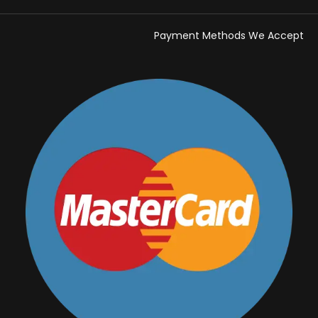
Payment Methods We Accept