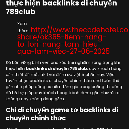
thực hiện backlinks di chuyển
789club
Xem
http://www.thecodehotel.c
thêm:
share/ok365-tiem-nang-
to-lon-nang-tam-hieu-
qua-lam-viec-27-06-2025
Để bền vững bình yên and kéo trải nghiệm sang trọng khi
thực hiện
backlinks di chuyển 789club
, quý khách hàng
cần thiết để mắt tới 1 vài điểm ưu việt ở phần này. Việc
tuyển chọn backlinks di chuyển chính thức and tuân thủ
gần như pháp công cụ nằm tầm giá trong buồng thi công
đã hỗ trợ giúp quý khách hàng tránh được gần như rủi ro
không may không đáng gồm.
Chỉ di chuyển game từ backlinks di
chuyển chính thức