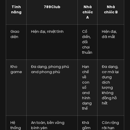
Tính
789Club
Nhà
Nhà
năng
chiếc
chiếc B
A
Giao
Hiện đại, nhiệt tình
Cổ
Hiện đại,
diện
điển,
đã mắt
đối
chọi
thuần
Kho
Đa dạng, phong phú
Hạn
Đa dạng,
game
and phong phú
chế
cơ mà lại
về
dung
con
dịch
số
lượng
and
không
hình
đồng hồ
dạng
hết
thể
Hệ
An toàn, bền vững
Khá
Còn rộng
thống
bình yên
gồm
rãi hạn