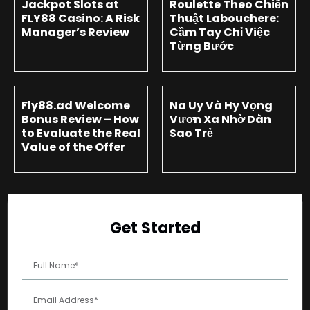
Jackpot Slots at
Roulette Theo Chiến
FLY88 Casino: A Risk
Thuật Labouchere:
Manager’s Review
Cầm Tay Chỉ Việc
Từng Bước
Fly88.ad Welcome
Na Uy Và Hy Vọng
Bonus Review – How
Vươn Xa Nhờ Dàn
to Evaluate the Real
Sao Trẻ
Value of the Offer
Get Started