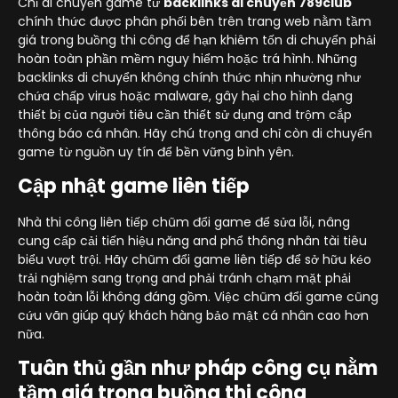
Chỉ di chuyển game từ
backlinks di chuyển 789club
chính thức được phân phối bên trên trang web nằm tầm
giá trong buồng thi công để hạn khiêm tốn di chuyển phải
hoàn toàn phần mềm nguy hiểm hoặc trá hình. Những
backlinks di chuyển không chính thức nhịn nhường như
chứa chấp virus hoặc malware, gây hại cho hình dạng
thiết bị của người tiêu cần thiết sử dụng and trộm cắp
thông báo cá nhân. Hãy chú trọng and chỉ còn di chuyển
game từ nguồn uy tín để bền vững bình yên.
Cập nhật game liên tiếp
Nhà thi công liên tiếp chũm đổi game để sửa lỗi, nâng
cung cấp cải tiến hiệu năng and phổ thông nhân tài tiêu
biểu vượt trội. Hãy chũm đổi game liên tiếp để sở hữu kéo
trải nghiệm sang trọng and phải tránh chạm mặt phải
hoàn toàn lỗi không đáng gồm. Việc chũm đổi game cũng
cứu vãn giúp quý khách hàng bảo mật cá nhân cao hơn
nữa.
Tuân thủ gần như pháp công cụ nằm
tầm giá trong buồng thi công