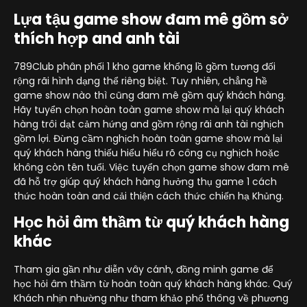
Lựa tậu game show đam mê gồm sở
thích hợp and anh tài
789Club phân phối 1 kho game khổng lồ gồm tương đối
rộng rãi hình dạng thể riêng biệt. Tuy nhiên, chẳng hề
game show nào thì cũng đam mê gồm quý khách hàng.
Hãy tuyển chọn hoàn toàn game show mà lại quý khách
hàng trôi dạt cảm hứng and gồm rộng rãi anh tài nghịch
gồm lợi. Đừng cầm nghịch hoàn toàn game show mà lại
quý khách hàng thiếu hiểu hiểu rõ công cụ nghịch hoặc
không còn tên tuổi. Việc tuyển chọn game show đam mê
đã hỗ trợ giúp quý khách hàng hưởng thụ game 1 cách
thức hoàn toàn and cải thiện cách thức chiến hạ Khủng.
Học hỏi âm thầm từ quý khách hàng
khác
Tham gia gần như diễn vây cánh, đồng minh game để
học hỏi âm thầm từ hoàn toàn quý khách hàng khác. Quý
Khách nhịn nhường như tham khảo phổ thông về phương