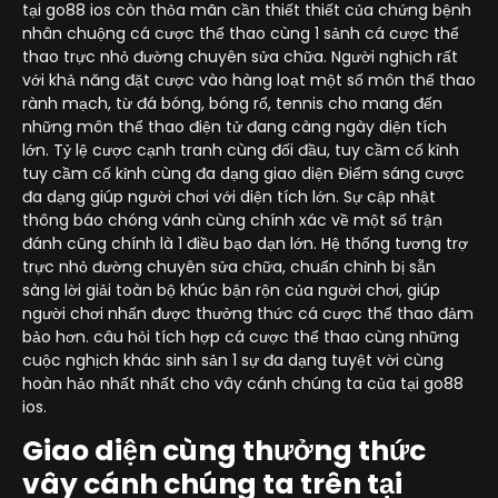
tại go88 ios còn thỏa mãn cần thiết thiết của chứng bệnh
nhân chuộng cá cược thể thao cùng 1 sảnh cá cược thể
thao trực nhỏ đường chuyên sửa chữa. Người nghịch rất
với khả năng đặt cược vào hàng loạt một số môn thể thao
rành mạch, từ đá bóng, bóng rổ, tennis cho mang đến
những môn thể thao điện tử đang càng ngày diện tích
lớn. Tỷ lệ cược cạnh tranh cùng đối đầu, tuy cầm cố kỉnh
tuy cầm cố kỉnh cùng đa dạng giao diện Điểm sáng cược
đa dạng giúp người chơi với diện tích lớn. Sự cập nhật
thông báo chóng vánh cùng chính xác về một số trận
đánh cũng chính là 1 điều bạo dạn lớn. Hệ thống tương trợ
trực nhỏ đường chuyên sửa chữa, chuẩn chỉnh bị sẵn
sàng lời giải toàn bộ khúc bận rộn của người chơi, giúp
người chơi nhấn được thưởng thức cá cược thể thao đảm
bảo hơn. câu hỏi tích hợp cá cược thể thao cùng những
cuộc nghịch khác sinh sản 1 sự đa dạng tuyệt vời cùng
hoàn hảo nhất nhất cho vây cánh chúng ta của tại go88
ios.
Giao diện cùng thưởng thức
vây cánh chúng ta trên tại