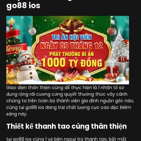
go88 ios
Giao diện thân thiện cùng dễ thực hiện là 1 nhân tố sử
dụng rộng rãi cương cứng quyết thưởng thức vây cánh
chúng ta trên toàn bộ thành viên gia đình nguồn gốc nào,
cùng tại go88 ios đang trải chất lượng cực cao đặc Điểm
sáng này.
Thiết kế thanh tao cùng thân thiện
tại go88 ios cùng 1 vẻ bên ngoại trừ thanh tao, bắt mắt