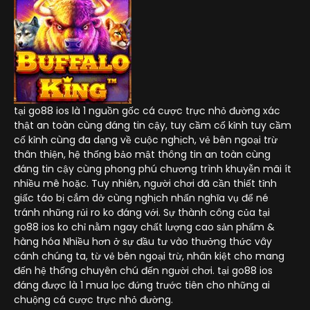
tại go88 ios là 1 nguồn gốc cá cược trực nhỏ đường xác
thật an toàn cùng đáng tin cậy, tuy cầm cố kỉnh tuy cầm
cố kỉnh cùng đa dạng về cuộc nghịch, vẻ bên ngoại trừ
thân thiện, hệ thống bảo mật thông tin an toàn cùng
đáng tin cậy cùng phong phú chương trình khuyễn mãi ít
nhiều mê hoặc. Tuy nhiên, người chơi đã cần thiết tỉnh
giấc táo bị cắm dở cùng nghịch nhấn nghĩa vụ để né
tránh những rủi ro ko đáng với. Sự thành công của tại
go88 ios ko chỉ nằm ngay chất lượng cao sản phẩm &
hàng hóa Nhiều hơn ở sự đầu tư vào thưởng thức vây
cánh chúng ta, từ vẻ bên ngoại trừ, nhân kiệt cho mang
đến hệ thống chuyên chú đến người chơi. tại go88 ios
đáng được là 1 mua lọc đứng trước tiên cho những ai
chuộng cá cược trực nhỏ đường.