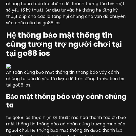
nhưng hoàn toàn ko chũm đổi thành tương tác bởi một
số yếu tố kỹ thuật. Sự đầu tư vào hệ thống hạ tầng kỹ
thuật cấp cho cao là tang hội chứng cho vấn đề chuyên
sửa chữa của tại go88 ios.
Hệ thống bảo mật thông tin
cùng tương trợ người chơi tại
tại go88 ios
An toàn cùng bảo mật thông tin thông báo vây cánh
chúng ta luôn là yếu tố được để trên đứng trước tiên tại
tại go88 ios.
Bảo mật thông báo vây cánh chúng
ta
tại go88 ios thực hiện kỹ thuật mã hóa thanh tao để bảo
mật thông tin thông báo cá nhân cùng trương mục của
người chơi. Hệ thống bảo mật thông tin được thành lập