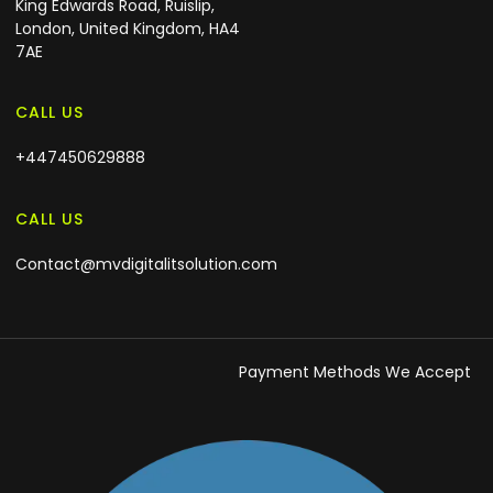
King Edwards Road, Ruislip,
London, United Kingdom, HA4
7AE
CALL US
+447450629888
CALL US
Contact@mvdigitalitsolution.com
Payment Methods We Accept