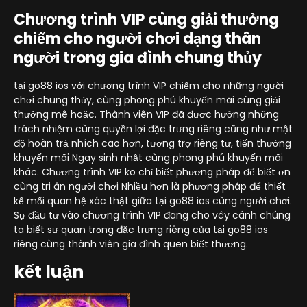
Chương trình VIP cùng giải thưởng
chiếm cho người chơi dạng thân
người trong gia đình chung thủy
tại go88 ios với chương trình VIP chiếm cho những người
chơi chung thủy, cùng phong phú khuyến mãi cùng giải
thưởng mê hoặc. Thành viên VIP đã được hưởng những
trách nhiệm cùng quyền lợi đặc trưng riêng cũng như mật
độ hoàn trả nhích cao hơn, tương trợ riêng tư, tiến thưởng
khuyến mãi Ngay sinh nhật cùng phong phú khuyến mãi
khác. Chương trình VIP ko chỉ biết phương pháp để biết ơn
cùng tri ân người chơi Nhiều hơn là phương pháp để thiết
kế mối quan hệ xác thật giữa tại go88 ios cùng người chơi.
Sự đầu tư vào chương trình VIP đang cho vây cánh chúng
ta biết sự quan trọng đặc trưng riêng của tại go88 ios
riêng cùng thành viên gia đình quen biết thương.
kết luận