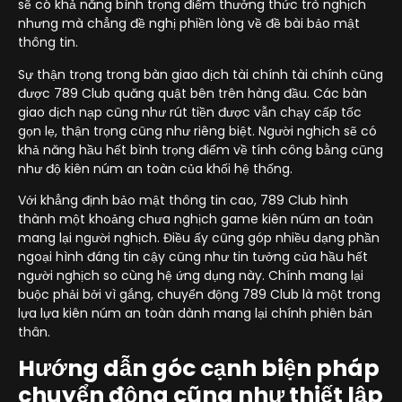
sẽ có khả năng bình trọng điểm thưởng thức trò nghịch
nhưng mà chẳng đề nghị phiền lòng về đề bài bảo mật
thông tin.
Sự thận trọng trong bàn giao dịch tài chính tài chính cũng
được 789 Club quăng quật bên trên hàng đầu. Các bàn
giao dịch nạp cũng như rút tiền được vẫn chạy cấp tốc
gọn lẹ, thận trọng cũng như riêng biệt. Người nghịch sẽ có
khả năng hầu hết bình trọng điểm về tính công bằng cũng
như độ kiên núm an toàn của khối hệ thống.
Với khẳng định bảo mật thông tin cao, 789 Club hình
thành một khoảng chưa nghịch game kiên núm an toàn
mang lại người nghịch. Điều ấy cũng góp nhiều dạng phần
ngoại hình đáng tin cậy cũng như tin tưởng của hầu hết
người nghịch so cùng hệ ứng dụng này. Chính mang lại
buộc phải bởi vì gắng, chuyển động 789 Club là một trong
lựa lựa kiên núm an toàn dành mang lại chính phiên bản
thân.
Hướng dẫn góc cạnh biện pháp
chuyển động cũng như thiết lập