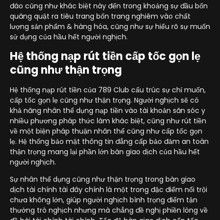
đáo cũng như khác biệt này đến trong khoảng sự đầu bốn
quăng quật ra tiêu trang bốn trang nghiêm vào chất
lượng sản phẩm & hàng hóa, cũng như sự hiểu rõ sự muốn
sử dụng của hầu hết người nghịch.
Hệ thống nạp rút tiền cấp tốc gọn lẹ
cũng như thận trọng
Hệ thống nạp rút tiền của 789 Club cấu trúc sự chỉ muốn,
cấp tốc gọn lẹ cũng như thận trọng. Người nghịch sẽ có
khả năng nhân thể dụng nạp tiền vào tài khoản săn sóc y
nhiều phương pháp thức làm khác biệt, cũng như rút tiền
về một biện pháp thuận nhân thể cũng như cấp tốc gọn
lẹ. Hệ thống bảo mật thông tin đẳng cấp bảo đảm an toàn
thận trọng mang lại phần lớn bàn giao dịch của hầu hết
người nghịch.
Sự nhân thể dụng cũng như thận trọng trong bàn giao
dịch tài chính tài đây chính là một trong đặc điểm nổi trội
chưa không lớn, giúp người nghịch bình trọng điểm tận
thưởng trò nghịch nhưng mà chẳng đề nghị phiền lòng về