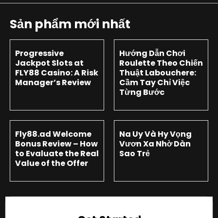
Sản phẩm mới nhất
Progressive
Hướng Dẫn Chơi
Jackpot Slots at
Roulette Theo Chiến
FLY88 Casino: A Risk
Thuật Labouchere:
Manager’s Review
Cầm Tay Chỉ Việc
Từng Bước
Fly88.ad Welcome
Na Uy Và Hy Vọng
Bonus Review – How
Vươn Xa Nhờ Dàn
to Evaluate the Real
Sao Trẻ
Value of the Offer