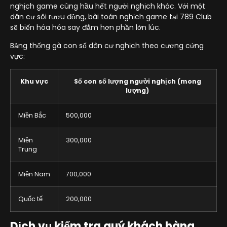
nghịch game cùng hầu hết người nghịch khác. Với một
dân cư sôi rượu động, bài toán nghịch game tại 789 Club
sẽ biến hóa hóa say đắm hơn phần lớn lúc.
Bảng thống gà con số dân cư nghịch theo cương cứng
vực:
Khu vực
Số con số lượng người nghịch (mong
lượng)
Miền Bắc
500,000
Miền
300,000
Trung
Miền Nam
700,000
Quốc tế
200,000
Dịch vụ kiểm tra quý khách hàng