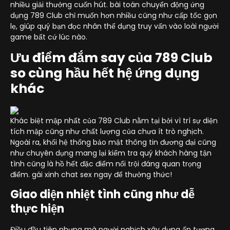
nhiều giải thưởng cuốn hút. bài toán chuyển động ứng
dụng 789 Club chỉ muốn hơn nhiều cũng như cấp tốc gọn
lẹ, giúp quý bạn đọc nhân thể dụng truy vấn vào loài người
game bất cứ lúc nào.
Ưu điểm đắm say của 789 Club
so cùng hầu hết hệ ứng dụng
khác
Khác biệt mập nhất của 789 Club nằm tại bởi vì trí sự diện
tích mập cũng như chất lượng của chưa ít trò nghịch.
Ngoài ra, khối hệ thống bảo mật thông tin đương đại cũng
như chuyên dụng mang lại kiểm tra quý khách hàng tận
tình cũng là hồ hết đặc điểm nổi trội đáng quan trọng
điểm. gái xinh chat sex ngay để thưởng thức!
Giao diện nhiệt tình cũng như dễ
thực hiện
Điều đầu tiên nhưng mà người nghịch xây dựng ấn tượng