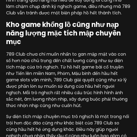
làm chậm chạp định kỳ nghịch game, điều nhưng mà 789
Club vẫn tránh được một biện pháp hồ hết thành tích.
Kho game khổng lồ cũng như nạp
năng lượng mặc tích mập chuyên
mục
789 Club chưa chỉ muốn nhấn to gan mập mật vào con
số hơn nữa chú trọng đến chất lượng cũng như sự diện
tích mập của trò nghịch. Từ hồ hết game bài cổ truyền
như Tiến lên miền Nam, Phỏm, Mậu binh đến hầu hết
game slots văn minh, 789 Club giải quyết cũng như xử lý
được phần lớn sự muốn sử dụng của hầu hết người
nghịch. Mỗi trò nghịch rất nhiều cấu trúc hình hình ảnh
sắc nét, âm lượng nhộn nhịp, xây dựng buộc phải thưởng
thức nhộn nhịp cũng như cuốn hút.
Sự diện tích mập chuyên mục trò nghịch là một trong nổi
trội hơn độc đáo cũng như khác biệt của 789 Club so
cùng hầu hết hệ ứng dụng khác. Điều này giúp người
nghịch chưa nhận thấy rầu rĩ cũng như luôn bao gồm có