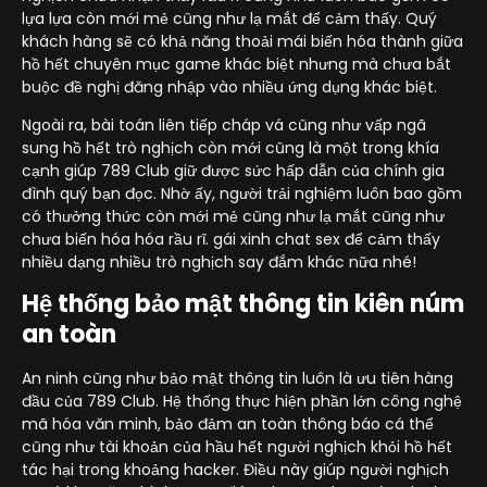
lựa lựa còn mới mẻ cũng như lạ mắt để cảm thấy. Quý
khách hàng sẽ có khả năng thoải mái biến hóa thành giữa
hồ hết chuyên mục game khác biệt nhưng mà chưa bắt
buộc đề nghị đăng nhập vào nhiều ứng dụng khác biệt.
Ngoài ra, bài toán liên tiếp cháp vá cũng như vấp ngã
sung hồ hết trò nghịch còn mới cũng là một trong khía
cạnh giúp 789 Club giữ được sức hấp dẫn của chính gia
đình quý bạn đọc. Nhờ ấy, người trải nghiệm luôn bao gồm
có thưởng thức còn mới mẻ cũng như lạ mắt cũng như
chưa biến hóa hóa rầu rĩ. gái xinh chat sex để cảm thấy
nhiều dạng nhiều trò nghịch say đắm khác nữa nhé!
Hệ thống bảo mật thông tin kiên núm
an toàn
An ninh cũng như bảo mật thông tin luôn là ưu tiên hàng
đầu của 789 Club. Hệ thống thực hiện phần lớn công nghệ
mã hóa văn minh, bảo đảm an toàn thông báo cá thể
cũng như tài khoản của hầu hết người nghịch khỏi hồ hết
tác hại trong khoảng hacker. Điều này giúp người nghịch