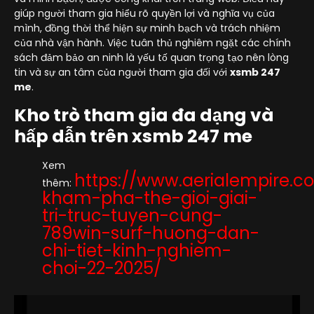
giúp người tham gia hiểu rõ quyền lợi và nghĩa vụ của
mình, đồng thời thể hiện sự minh bạch và trách nhiệm
của nhà vận hành. Việc tuân thủ nghiêm ngặt các chính
sách đảm bảo an ninh là yếu tố quan trọng tạo nên lòng
tin và sự an tâm của người tham gia đối với
xsmb 247
me
.
Kho trò tham gia đa dạng và
hấp dẫn trên xsmb 247 me
Xem
https://www.aerialempire.c
thêm:
kham-pha-the-gioi-giai-
tri-truc-tuyen-cung-
789win-surf-huong-dan-
chi-tiet-kinh-nghiem-
choi-22-2025/