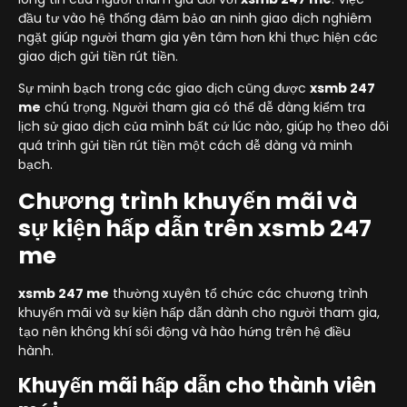
đầu tư vào hệ thống đảm bảo an ninh giao dịch nghiêm
ngặt giúp người tham gia yên tâm hơn khi thực hiện các
giao dịch gửi tiền rút tiền.
Sự minh bạch trong các giao dịch cũng được
xsmb 247
me
chú trọng. Người tham gia có thể dễ dàng kiểm tra
lịch sử giao dịch của mình bất cứ lúc nào, giúp họ theo dõi
quá trình gửi tiền rút tiền một cách dễ dàng và minh
bạch.
Chương trình khuyến mãi và
sự kiện hấp dẫn trên xsmb 247
me
xsmb 247 me
thường xuyên tổ chức các chương trình
khuyến mãi và sự kiện hấp dẫn dành cho người tham gia,
tạo nên không khí sôi động và hào hứng trên hệ điều
hành.
Khuyến mãi hấp dẫn cho thành viên