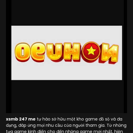
xsmb 247 me
tự hào sở hữu một kho game đồ sộ và đa
dạng, đáp ứng mọi nhu cầu của người tham gia. Từ những
tựa game kinh điển cho đến những game mới nhất, hiện