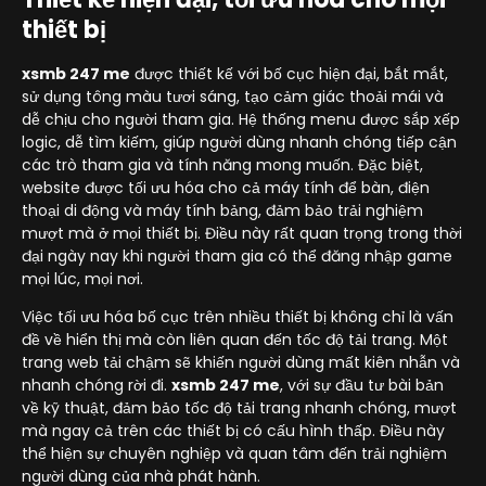
thiết bị
xsmb 247 me
được thiết kế với bố cục hiện đại, bắt mắt,
sử dụng tông màu tươi sáng, tạo cảm giác thoải mái và
dễ chịu cho người tham gia. Hệ thống menu được sắp xếp
logic, dễ tìm kiếm, giúp người dùng nhanh chóng tiếp cận
các trò tham gia và tính năng mong muốn. Đặc biệt,
website được tối ưu hóa cho cả máy tính để bàn, điện
thoại di động và máy tính bảng, đảm bảo trải nghiệm
mượt mà ở mọi thiết bị. Điều này rất quan trọng trong thời
đại ngày nay khi người tham gia có thể đăng nhập game
mọi lúc, mọi nơi.
Việc tối ưu hóa bố cục trên nhiều thiết bị không chỉ là vấn
đề về hiển thị mà còn liên quan đến tốc độ tải trang. Một
trang web tải chậm sẽ khiến người dùng mất kiên nhẫn và
nhanh chóng rời đi.
xsmb 247 me
, với sự đầu tư bài bản
về kỹ thuật, đảm bảo tốc độ tải trang nhanh chóng, mượt
mà ngay cả trên các thiết bị có cấu hình thấp. Điều này
thể hiện sự chuyên nghiệp và quan tâm đến trải nghiệm
người dùng của nhà phát hành.