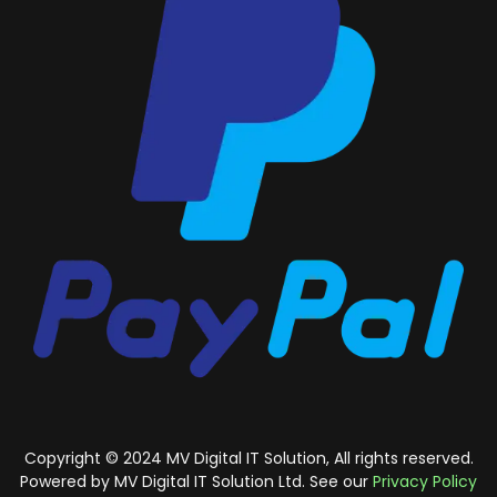
Copyright © 2024 MV Digital IT Solution, All rights reserved.
Powered by MV Digital IT Solution Ltd. See our
Privacy Policy