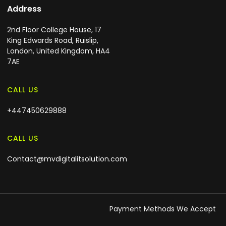
Address
2nd Floor College House, 17
King Edwards Road, Ruislip,
London, United Kingdom, HA4
7AE
CALL US
+447450629888
CALL US
Contact@mvdigitalitsolution.com
Payment Methods We Accept