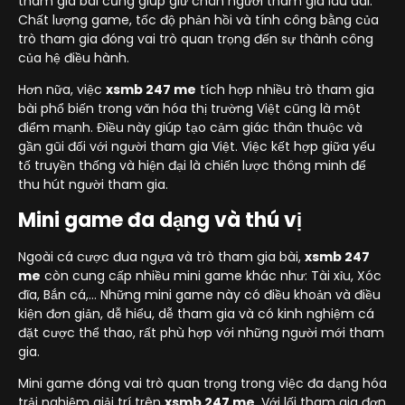
tham gia bài cũng giúp giữ chân người tham gia lâu dài.
Chất lượng game, tốc độ phản hồi và tính công bằng của
trò tham gia đóng vai trò quan trọng đến sự thành công
của hệ điều hành.
Hơn nữa, việc
xsmb 247 me
tích hợp nhiều trò tham gia
bài phổ biến trong văn hóa thị trường Việt cũng là một
điểm mạnh. Điều này giúp tạo cảm giác thân thuộc và
gần gũi đối với người tham gia Việt. Việc kết hợp giữa yếu
tố truyền thống và hiện đại là chiến lược thông minh để
thu hút người tham gia.
Mini game đa dạng và thú vị
Ngoài cá cược đua ngựa và trò tham gia bài,
xsmb 247
me
còn cung cấp nhiều mini game khác như: Tài xỉu, Xóc
đĩa, Bắn cá,… Những mini game này có điều khoản và điều
kiện đơn giản, dễ hiểu, dễ tham gia và có kinh nghiệm cá
đặt cược thể thao, rất phù hợp với những người mới tham
gia.
Mini game đóng vai trò quan trọng trong việc đa dạng hóa
trải nghiệm giải trí trên
xsmb 247 me
. Với lối tham gia đơn