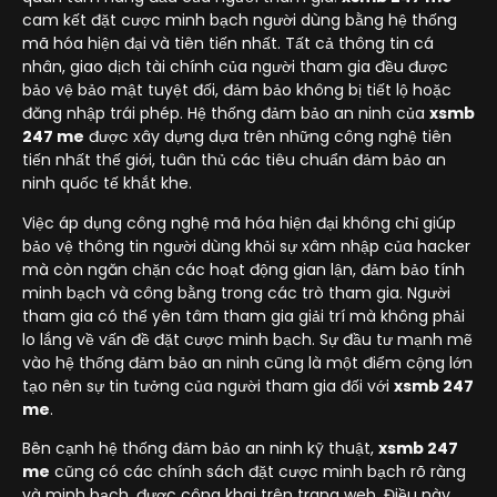
cam kết đặt cược minh bạch người dùng bằng hệ thống
mã hóa hiện đại và tiên tiến nhất. Tất cả thông tin cá
nhân, giao dịch tài chính của người tham gia đều được
bảo vệ bảo mật tuyệt đối, đảm bảo không bị tiết lộ hoặc
đăng nhập trái phép. Hệ thống đảm bảo an ninh của
xsmb
247 me
được xây dựng dựa trên những công nghệ tiên
tiến nhất thế giới, tuân thủ các tiêu chuẩn đảm bảo an
ninh quốc tế khắt khe.
Việc áp dụng công nghệ mã hóa hiện đại không chỉ giúp
bảo vệ thông tin người dùng khỏi sự xâm nhập của hacker
mà còn ngăn chặn các hoạt động gian lận, đảm bảo tính
minh bạch và công bằng trong các trò tham gia. Người
tham gia có thể yên tâm tham gia giải trí mà không phải
lo lắng về vấn đề đặt cược minh bạch. Sự đầu tư mạnh mẽ
vào hệ thống đảm bảo an ninh cũng là một điểm cộng lớn
tạo nên sự tin tưởng của người tham gia đối với
xsmb 247
me
.
Bên cạnh hệ thống đảm bảo an ninh kỹ thuật,
xsmb 247
me
cũng có các chính sách đặt cược minh bạch rõ ràng
và minh bạch, được công khai trên trang web. Điều này