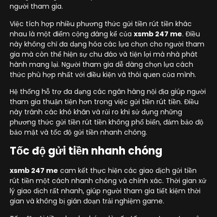
người tham gia.
Việc tích hợp nhiều phương thức gửi tiền rút tiền khác
nhau là một điểm cộng đáng kể của
xsmb 247 me
. Điều
này không chỉ đa dạng hóa các lựa chọn cho người tham
gia mà còn thể hiện sự chu đáo và tiện lợi mà nhà phát
hành mang lại. Người tham gia dễ dàng chọn lựa cách
thức phù hợp nhất với điều kiện và thói quen của mình.
Hệ thống hỗ trợ đa dạng các ngân hàng nội địa giúp người
tham gia thuận tiện hơn trong việc gửi tiền rút tiền. Điều
này tránh các khó khăn và rủi ro khi sử dụng những
phương thức gửi tiền rút tiền không phổ biến, đảm bảo độ
bảo mật và tốc độ gửi tiền nhanh chóng.
Tốc độ gửi tiền nhanh chóng
xsmb 247 me
cam kết thực hiện các giao dịch gửi tiền
rút tiền một cách nhanh chóng và chính xác. Thời gian xử
lý giao dịch rất nhanh, giúp người tham gia tiết kiệm thời
gian và không bị gián đoạn trải nghiệm game.