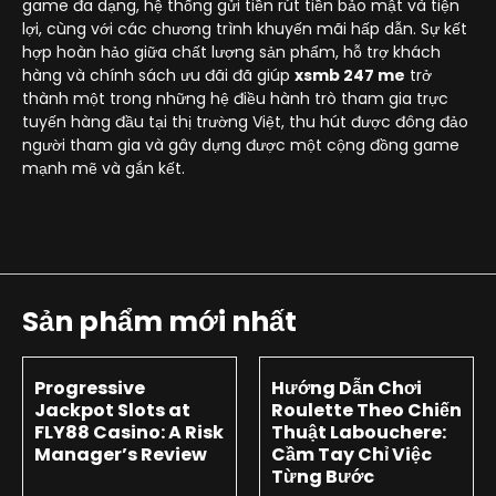
game đa dạng, hệ thống gửi tiền rút tiền bảo mật và tiện
lợi, cùng với các chương trình khuyến mãi hấp dẫn. Sự kết
hợp hoàn hảo giữa chất lượng sản phẩm, hỗ trợ khách
hàng và chính sách ưu đãi đã giúp
xsmb 247 me
trở
thành một trong những hệ điều hành trò tham gia trực
tuyến hàng đầu tại thị trường Việt, thu hút được đông đảo
người tham gia và gây dựng được một cộng đồng game
mạnh mẽ và gắn kết.
Sản phẩm mới nhất
Progressive
Hướng Dẫn Chơi
Jackpot Slots at
Roulette Theo Chiến
FLY88 Casino: A Risk
Thuật Labouchere:
Manager’s Review
Cầm Tay Chỉ Việc
Từng Bước