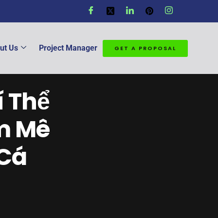
ut Us
Project Manager
GET A PROPOSAL
í Thể
am Mê
 Cá