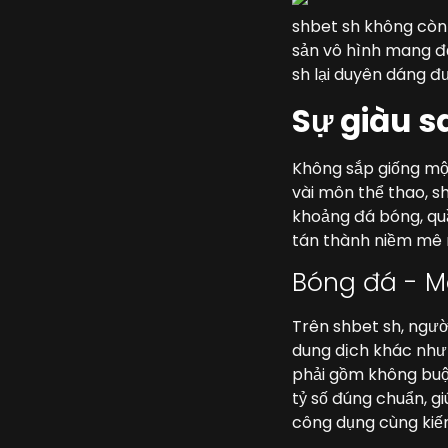
shbet sh không còn 
sản vô hình mang đế
sh lại duyên dáng đ
Sự giàu s
Không sắp giống một
vài môn thể thao, s
khoảng đá bóng, quầ
tán thành niềm mê 
Bóng đá - M
Trên shbet sh, ngườ
dung dịch khác như
phải gồm không buộc
tỷ số đúng chuẩn, g
công dụng cùng kiế