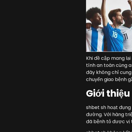
Khi đề cập mang lại
tính an toàn cùng a
đây không chỉ cung
chuyển giao bệnh g
Giới thiệu
shbet sh hoạt đụng
đường. Với hàng tri
đã bệnh tỏ được vị t