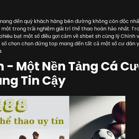
i mang đến quý khách hàng bên đường không còn độc nhất 
 một trong trải nghiệm giải trí thể thao hoàn hảo nhất. Tr
 phiêu bạt một số điều gợi cảm về shbet sh cùng lý Chính 
 số chọn chọn đứng top mang đến tất cả một số cư dân y
.
h - Một Nền Tảng Cá C
ng Tin Cậy