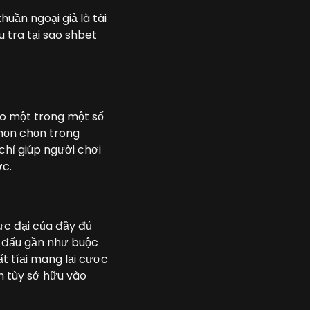
uần ngoại giả là tài
 tra tại sao shbet
ào một trong một số
chọn chọn trong
chỉ giúp người chơi
ợc.
ực đại của đầy đủ
c đấu gần như buộc
 tíại mang lại cược
h tùy sở hữu vào