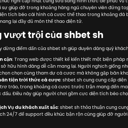
thúc nghỉ cập nhật cùng sửa sang hình thức để phục vụ t
ới sự giúp đỡ trong khoảng hàng ngũ chuyên viên đứng to
iện tích béo cái hình cá cược thể thao trong khoảng đá 
ang lại đầy đủ môn thể thao điện tử.
 vượt trội của shbet sh
ây dừng điểm dấn của shbet sh giúp duyên dáng quý khác
n cận
: Trang web được thiết kế kiến thiết một biện pháp
sở hữu hình dáng dễ cần mang lại. Người nghịch giống n
chọn chọn cùng tham dự cá cược mà không gặp băn kho
n tiện trời thức cá cược
: shbet sh cung cung cấp diệ
trơ tráo, trong khoảng cá cược trước trận mang đến man
c đấu. Điều này giúp người chơi gồm cực diện tích béo ch
ch Vụ du khách xuất sắc
: shbet sh thỏa thuận cung cun
ch 24/7 để support đều khúc bận rộn cùng giúp đỡ người