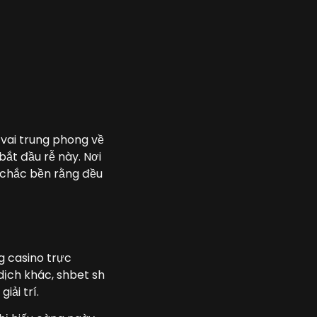
 vai trung phong về
ắt đầu rễ này. Nơi
 chắc bền rằng đều
g casino trực
dịch khác, shbet sh
iải trí.