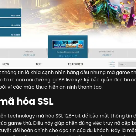
 thông tin là khía cạnh nhìn hàng đầu nhưng mà game th
 trực con cái đường. go88 live xyz ký bảo quản đọc tin c
ởi vì các mức thực hiện an ninh thanh tao.
 mã hóa SSL
hiện technology mã hóa SSL 128-bit để bảo mật thông tin 
 của game thủ. Điều này giúp chặn đứng việc truy nã cập b
tuyệt đối hoàn chỉnh cho đọc tin của du khách. Đây là mộ