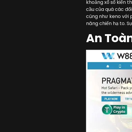
khoảng xổ số kiến t
cầu của quá các đố
cũng như keno với 
năng chiến hạ to. S
An Toàn