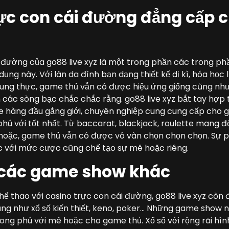
ực con cái đường đẳng cấp 
 đường của go88 live xyz là một trong phần các trong ph
dụng này. Với làn da đình bạn dạng thiết kế dị kì, hóa học
rung thực, game thủ vẫn có được hiệu ứng giống cũng như
các sòng bạc chắc chắc rằng. go88 live xyz bắt tay hợp 
 hàng đầu gắng giới, chuyên nghiệp cung cung cấp cho 
ú với tốt nhất. Từ baccarat, blackjack, roulette mang 
hoặc, game thủ vẫn có được vô vàn chọn chọn chọn. Sự
 với mức cược cũng chế tạo sự mê hoặc riêng.
i các game show khác
ể thao với casino trực con cái đường, go88 live xyz còn 
g như xổ số kiến thiết, keno, poker... Những game show 
ng phú với mê hoặc cho game thủ. Xổ số với rộng rãi hìn