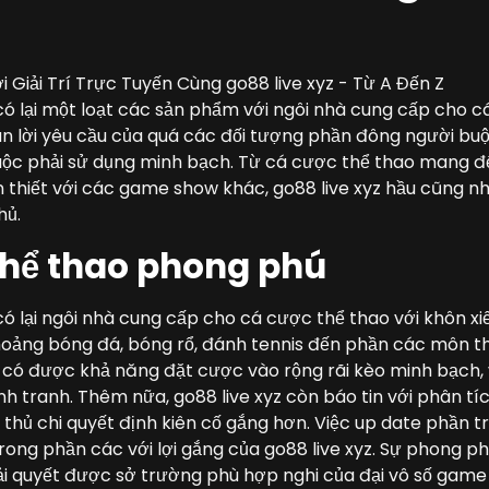
có lại một loạt các sản phẩm với ngôi nhà cung cấp cho các
n lời yêu cầu của quá các đối tượng phần đông người buộ
ộc phải sử dụng minh bạch. Từ cá cược thể thao mang đ
ến thiết với các game show khác, go88 live xyz hầu cũng n
hủ.
thể thao phong phú
có lại ngôi nhà cung cấp cho cá cược thể thao với khôn x
oảng bóng đá, bóng rổ, đánh tennis đến phần các môn th
n có được khả năng đặt cược vào rộng rãi kèo minh bạch,
nh tranh. Thêm nữa, go88 live xyz còn báo tin với phân t
 thủ chi quyết định kiên cố gắng hơn. Việc up date phần t
rong phần các với lợi gắng của go88 live xyz. Sự phong p
ải quyết được sở trường phù hợp nghi của đại vô số game 