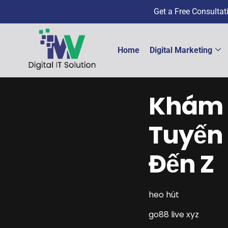
Get a Free Consulta
Home
Digital Marketing
Khám P
Tuyến 
Đến Z
heo hút
go88 live xyz