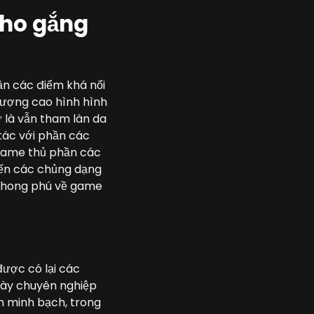
cho gắng
ần các điểm khá nổi
 lượng cao hình hình
 là vẫn tham làn da
tác với phần các
game thủ phần các
đến các chủng dạng
 phong phú về game
được có lại các
này chuyên nghiệp
h minh bạch, trong