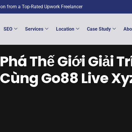
tion from a Top-Rated Upwork Freelancer
SEO
Services
Location
Case Study
Abo
há Thế Giới Giải Tr
Cùng Go88 Live Xy