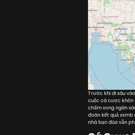
Trước khi đi sâu và
cuộc cá cược khôn c
chấm xong ngân sác
đoán kết quả xsmb 
nhà bạn đùa vẫn phả