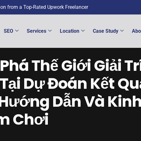
tion from a Top-Rated Upwork Freelancer
SEO
Services
Location
Case Study
Abo
há Thế Giới Giải Tr
Tại Dự Đoán Kết Qu
Hướng Dẫn Và Kin
m Chơi