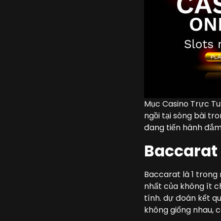
Mục Casino Trực T
ngồi tại sòng bài t
đang tiến hành đắm 
Baccarat 
Baccarat là 1 trong
nhất của không ít c
tính. dự đoán kết 
không giống nhau, c