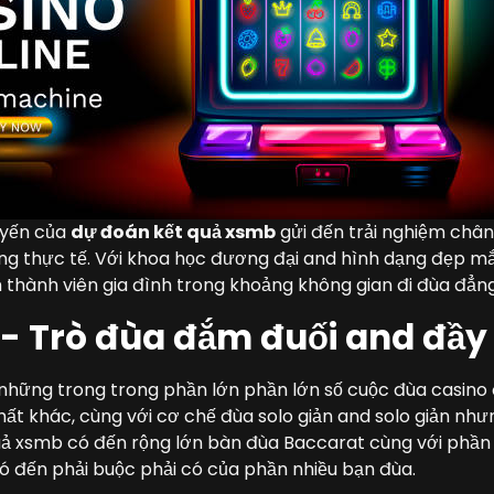
uyến của
dự đoán kết quả xsmb
gửi đến trải nghiệm châ
rong thực tế. Với khoa học đương đại and hình dạng đẹp m
thành viên gia đình trong khoảng không gian đi đùa đẳn
- Trò đùa đắm đuối and đầy 
 những trong trong phần lớn phần lớn số cuộc đùa casin
hất khác, cùng với cơ chế đùa solo giản and solo giản nh
quả xsmb có đến rộng lớn bàn đùa Baccarat cùng với phầ
ó đến phải buộc phải có của phần nhiều bạn đùa.