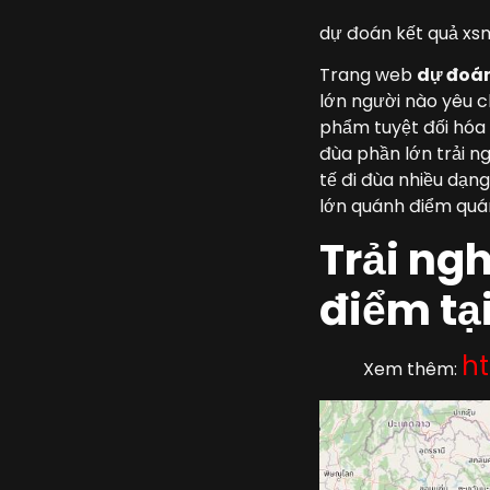
dự đoán kết quả x
Trang web
dự đoán
lớn người nào yêu c
phẩm tuyệt đối hóa
đùa phần lớn trải ng
tế đi đùa nhiều dạ
lớn quánh điểm quán
Trải ng
điểm tạ
h
Xem thêm: