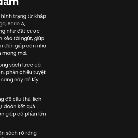
 đắm
hình trạng từ khắp
a, Serie A,
ống như đặt cược
 kèo tài ngút, giúp
̀n đến giúp căn nhà
h mong mỏi.
rong sách lược cá
, phản chiếu tuyệt
 sang này để lấy
g độ cầu thủ, lịch
dự đoán kết quả
an giáp có phần lớn
gân sách rõ ràng