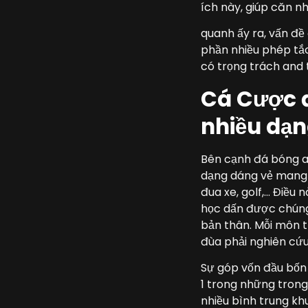
ích này, giúp căn n
quanh ấy ra, vấn đề
phần nhiều phép tắc
có trọng trách and 
Cá Cược 
nhiều dạn
Bên cạnh đá bóng a
dạng dáng vẻ mang 
đua xe, golf,... Điề
học dấn được chúng 
bản thân. Mỗi môn t
đùa phải nghiên cứ
Sự góp vốn đầu bốn
1 trong những trong
nhiều bình trung kh