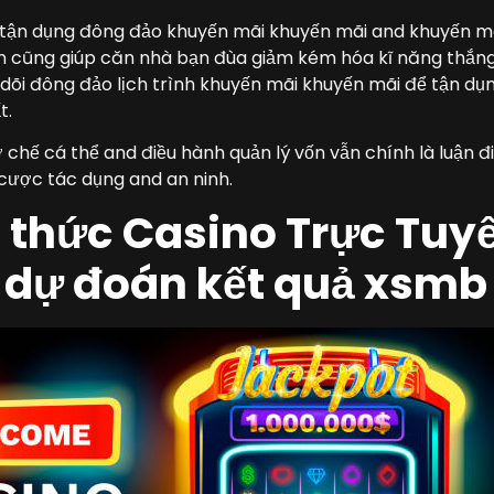
ề tận dụng đông đảo khuyến mãi khuyến mãi and khuyến 
n cũng giúp căn nhà bạn đùa giảm kém hóa kĩ năng thắn
 dõi đông đảo lịch trình khuyến mãi khuyến mãi để tận dụ
t.
ơ chế cá thể and điều hành quản lý vốn vẫn chính là luận 
á cược tác dụng and an ninh.
thức Casino Trực Tuy
i dự đoán kết quả xsmb