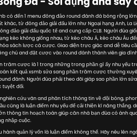
Bóng Đá - Sôi đụng and say
mb có đến 1 menu đông đảo round đánh đá bóng rộng lớn 
t khác, từ đông đảo giải đấu lớn như Ngoại hạng Anh, La Lig
ông đảo giải đấu quốc tế and cung cấp CLB. Người đùa gi
rạng kèo không giống nhau, từ kèo châu Á, kèo châu Âu đến
hóa sách lược cá cược. Giao diện trực giác and dễ tiêu câ
iêng chú and đặt cược vào round đánh thành viên gia đìn
n trăm cược là 1 trong những trong phần gì ấy nhu yếu t
oán kết quả xsmb sửa sang phần trăm cược thường xuyên
round đánh. Người đùa phải theo dõi giáp sao phần lớn sửa
 tuyệt đối.
 nghiên cứu vãn and phân tích thông tin về đội bóng, phon
đầu cũng là luận điểm nhu yếu để cải thiện kĩ năng thắng. 
ớn thông tin hoạch toán giúp căn nhà bạn đùa có ánh qu
ng nhập cuộc.
ều hành quản lý vốn là luận điểm không thể. Hãy nêu lên n