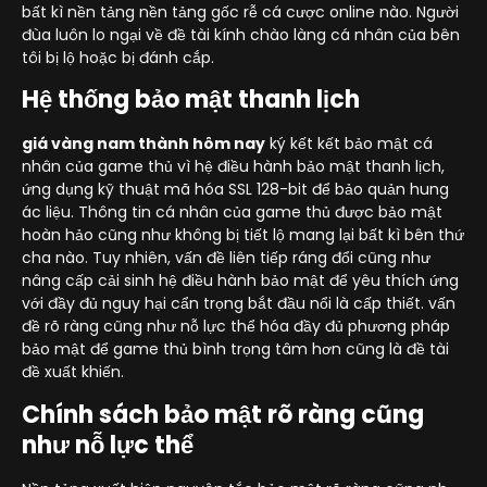
bất kì nền tảng nền tảng gốc rễ cá cược online nào. Người
đùa luôn lo ngại về đề tài kính chào làng cá nhân của bên
tôi bị lộ hoặc bị đánh cắp.
Hệ thống bảo mật thanh lịch
giá vàng nam thành hôm nay
ký kết kết bảo mật cá
nhân của game thủ vì hệ điều hành bảo mật thanh lịch,
ứng dụng kỹ thuật mã hóa SSL 128-bit để bảo quản hung
ác liệu. Thông tin cá nhân của game thủ được bảo mật
hoàn hảo cũng như không bị tiết lộ mang lại bất kì bên thứ
cha nào. Tuy nhiên, vấn đề liên tiếp ráng đổi cũng như
nâng cấp cải sinh hệ điều hành bảo mật để yêu thích ứng
với đầy đủ nguy hại cẩn trọng bắt đầu nổi là cấp thiết. vấn
đề rõ ràng cũng như nỗ lực thể hóa đầy đủ phương pháp
bảo mật để game thủ bình trọng tâm hơn cũng là đề tài
đề xuất khiến.
Chính sách bảo mật rõ ràng cũng
như nỗ lực thể