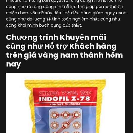
nhiềụi chại 1 túng bấn quyết rõ ràng cũng như nỗ lực thể
cũng như rõ ràng cũng như nỗ lực thể giúp game thủ tín
nhiệm hơn. vấn đề xây đắp 1 hệ điều hành giám ngay cạnh
cũng như đo lường sẽ tính toán nghiêm nhặt cũng như
công khai minh bạch cũng cấp thiết.
Chương trình Khuyến mãi
cũng như Hỗ trợ Khách hàng
trên giá vàng nam thành hôm
nay