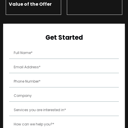
Value of the Offer
Get Started