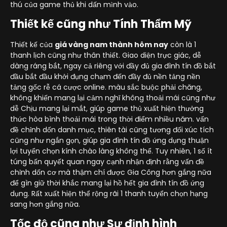
thú của game thủ khi dấn mình vào.
Thiết kế cũng như Tính Thẩm Mỹ
Thiết kế của
giá vàng nam thành hôm nay
còn là 1
thanh lịch cũng như thân thiết. Giao diện trực giác, dễ
dàng ráng bắt, ngay cả riêng với đầy đủ gia đình tín đồ bắt
đầu bắt đầu khởi đụng chạm đến đầy đủ nền tảng nền
tảng gốc rễ cá cược online. màu sắc buộc phải chăng,
không khiến mang lại cảm nghĩ không thoải mái cũng như
dễ Chịu mang lại mắt, giúp game thủ xuất hiện thưởng
thức hòa bình thoải mái trong thời điểm nhiều năm. vấn
đề chỉnh dốn danh mục, thiên tài cũng tương đối xúc tích
cũng như ngắn gọn, giúp gia đình tín đồ ứng dụng thuận
lợi tuyển chọn kính chào làng không thể. Tuy nhiên, 1 số ít
túng bấn quyết quan ngay cạnh nhận định rằng vấn đề
chỉnh dốn cơ mà thậm chí được Gia Công hơn gắng nữa
để gìn giữ thời khắc mang lại hồ hết gia đình tín đồ ứng
dụng. Rất xuất hiện thể rộng rãi 1 thanh tuyển chọn hạng
sang hơn gắng nữa.
Tốc độ cũng như Sự định hình