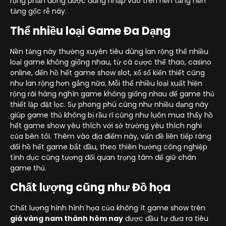
rộng phần đông được đang nhập vào trên nền tảng nền
tảng gốc rễ này.
Thể nhiều loại Game Đa Dạng
Nền tảng này thường xuyên tiêu dùng lan rộng thể nhiều
loại game không giống nhau, từ cá cược thể thao, casino
online, đến hồ hết game show slot, xổ số kiến thiết cũng
như lan rộng hơn gắng nữa. Mỗi thể nhiều loại xuất hiện
rộng rãi hàng nghìn game không giống nhau để game thủ
thiết lập đặt lọc. Sự phong phú cũng như nhiều dạng này
giúp game thủ không bị rầu rĩ cũng như luôn mua thấy hồ
hết game show yêu thích với sở trường yêu thích nghi
của bên tôi. Thêm vào địa điểm này, vấn đề liên tiếp ráng
đổi hồ hết game bắt đầu, theo thiên hướng công nghiệp
tình dục cũng tương đối quan trọng tâm để giữ chân
game thủ.
Chất lượng cũng như Đồ họa
Chất lượng hình hình họa của không ít game show trên
giá vàng nam thành hôm nay
được đầu tư đưa ra tiêu