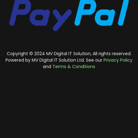
Copyright © 2024 MV Digital IT Solution, All rights reserved.
Powered by MV Digital IT Solution Ltd. See our
Privacy Policy
and
Terms & Conditions