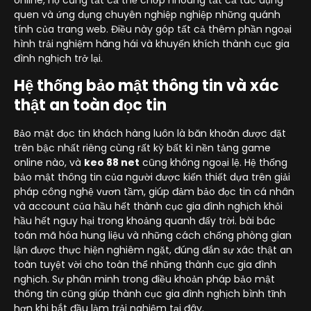
online, họ cũng tất cả thể chớp nhoáng tất cả tác dụng
quen và ứng dụng chuyên nghiệp nghiệp những quánh
tính của trang web. Điều này góp tất cả thêm phần ngoại
hình trải nghiệm hăng hái và khuyến khích thành cục gia
đình nghịch trở lại.
Hệ thống bảo mật thông tin và xác
thật an toàn đọc tin
Bảo mật đọc tin khách hàng luôn là băn khoăn được đặt
trên bậc nhất riêng cùng rất kỳ bất kì nền tảng game
online nào, và
keo 88 net
cũng không ngoại lệ. Hệ thống
bảo mật thông tin của người được kiến thiết dựa trên giải
pháp công nghệ vươn tầm, giúp đảm bảo đọc tin cá nhân
và account của hầu hết thành cục gia đình nghịch khỏi
hầu hết nguy hại trong khoảng quanh đấy trời. bài bác
toán mã hóa hung liệu và những cách chống phòng gian
lận được thực hiện nghiêm ngặt, đúng đắn sự xác thật an
toàn tuyệt vời cho toàn thể những thành cục gia đình
nghịch. Sự phân minh trong điều khoản pháp bảo mật
thông tin cũng giúp thành cục gia đình nghịch bình tĩnh
hơn khi bắt đầu làm trải nghiệm tại đây.