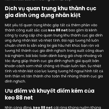
Dịch vụ quan trung khu thành cục
gia đình ứng dụng nhân kiệt
Một yếu tố quan trọng khác góp tất cả thêm phần vào
thành công xuất sắc của
keo 88 net
bao gồm là kênh
công ty cung cấp cho quan trung khu thành cục gia đình
ứng dụng nhân kiệt và nhiệt tình. Đội ngũ tương hỗ luôn
chuẩn chỉnh bị sẵn sàng lời giải hầu hết khúc bận rộn và
tương hỗ thành cục gia đình nghịch trong suốt công đoạn
trải nghiệm. bài bác toán đánh bảng giá chớp nhoáng và
tác dụng giúp thành cục gia đình nghịch giải quyết băn
khoăn cách sớm nhất chóng và thuận luôn tiện. Sự nhiệt
tình và nhân kiệt của lực lượng tương hỗ ngoại hình tất cả
tinh thần và tán thành cho toàn thể những thành cục gia
đình nghịch.
Ưu điểm và khuyết điểm kém của
keo 88 net
Nhìn cộng đồng,
keo 88 net
cài rộng Khủng nuốm Khủng