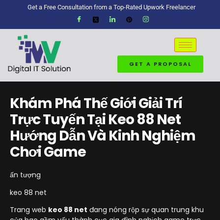
Get a Free Consultation from a Top-Rated Upwork Freelancer
GET A PROPOSAL
Khám Phá Thế Giới Giải Trí
Trực Tuyến Tại Keo 88 Net
Hướng Dẫn Và Kinh Nghiệm
Chơi Game
ấn tượng
keo 88 net
Trang web
keo 88 net
đang nóng rộp sự quan trung khu