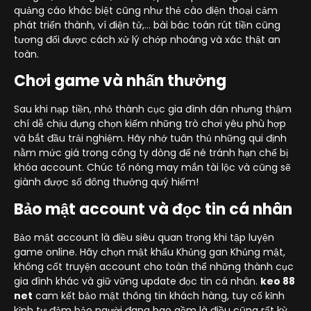
quảng cáo khác biệt cũng như thẻ cào điện thoại cảm
phát triển thành, ví điện tử,… bài bác toán rút tiền cũng
tương đối được cách xử lý chớp nhoáng và xác thật an
toàn.
Chơi game và nhấn thưởng
Sau khi nạp tiền, nhỏ thành cục gia đình dân nhưng thậm
chí dễ chịu đựng chọn kiếm những trò chơi yêu phù hợp
và bắt đầu trải nghiệm. Hãy nhớ tuân thủ những qui định
nằm mức giá trong công ty dòng để né tránh hạn chế bị
khóa account. Chúc tổ nóng may mắn tài lộc và cũng sẽ
giành được số đông thưởng quý hiếm!
Bảo mật account và đọc tin cá nhân
Bảo mật account là điều siêu quan trọng khi tập luyện
game online. Hãy chọn mật khẩu Khủng gan Khủng mật,
không cốt truyện account cho toàn thể những thành cục
gia đình khác và giữ vững update đọc tin cá nhân.
keo 88
net
cam kết bảo mật thông tin khách hàng, tuy cố kỉnh
kỉnh tự đảm bảo người đang bao gồm là điều cũng rất kỳ